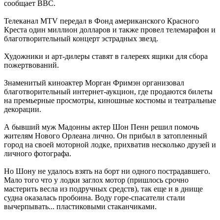
сообщает ВВС.
Телеканал MTV передал в Фонд американского Красного
Креста один миллион долларов и также провел телемарафон и
благотворительный концерт эстрадных звезд.
Художники и арт-дилеры ставят в галереях ящики для сбора
пожертвований.
Знаменитый киноактер Морган Фримэн организовал
благотворительный интернет-аукцион, где продаются билеты
на премьерные просмотры, киношные костюмы и театральные
декорации.
А бывший муж Мадонны актер Шон Пенн решил помочь
жителям Нового Орлеана лично. Он прибыл в затопленный
город на своей моторной лодке, прихватив несколько друзей и
личного фотографа.
Но Шону не удалось взять на борт ни одного пострадавшего.
Мало того что у лодки заглох мотор (пришлось срочно
мастерить весла из подручных средств), так еще и в днище
судна оказалась пробоина. Воду горе-спасатели стали
вычерпывать... пластиковыми стаканчиками.