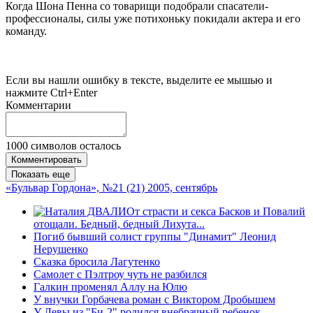
Когда Шона Пенна со товарищи подобрали спасатели-
профессионалы, силы уже потихоньку покидали актера и его
команду.
Если вы нашли ошибку в тексте, выделите ее мышью и
нажмите Ctrl+Enter
Комментарии
1000
символов осталось
Комментировать
Показать еще
«Бульвар Гордона», №21 (21) 2005, сентябрь
От страсти и секса Басков и Повалий
отощали. Бедный, бедный Лихута...
Погиб бывший солист группы "Динамит" Леонид
Нерушенко
Сказка бросила Лагутенко
Самолет с Пэлтроу чуть не разбился
Галкин променял Аллу на Юлю
У внучки Горбачева роман с Виктором Дробышем
У Левы из "Би-2" родился внебрачный ребенок