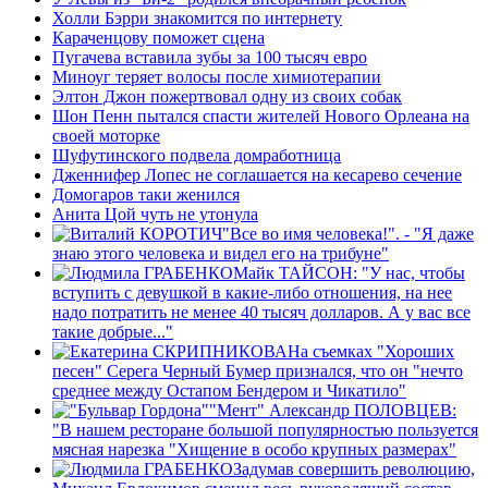
Холли Бэрри знакомится по интернету
Караченцову поможет cцена
Пугачева вставила зубы за 100 тысяч евро
Миноуг теряет волосы после химиотерапии
Элтон Джон пожертвовал одну из своих собак
Шон Пенн пытался спасти жителей Нового Орлеана на
своей моторке
Шуфутинского подвела домработница
Дженнифер Лопес не соглашается на кесарево сечение
Домогаров таки женился
Анита Цой чуть не утонула
"Все во имя человека!". - "Я даже
знаю этого человека и видел его на трибуне"
Майк ТАЙСОН: "У нас, чтобы
вступить с девушкой в какие-либо отношения, на нее
надо потратить не менее 40 тысяч долларов. А у вас все
такие добрые..."
На съемках "Хороших
песен" Серега Черный Бумер признался, что он "нечто
среднее между Остапом Бендером и Чикатило"
"Мент" Александр ПОЛОВЦЕВ:
"В нашем ресторане большой популярностью пользуется
мясная нарезка "Хищение в особо крупных размерах"
Задумав совершить революцию,