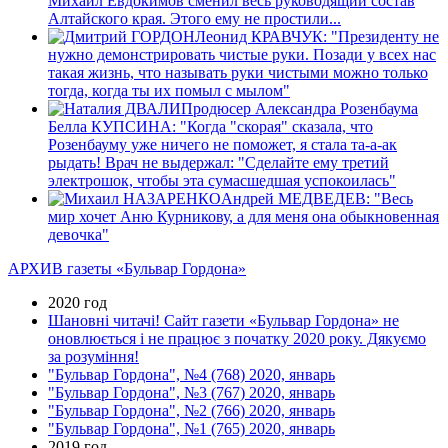
Михаил Евдокимов сменил весь руководящий состав
Алтайского края. Этого ему не простили...
Леонид КРАВЧУК: "Президенту не
нужно демонстрировать чистые руки. Позади у всех нас
такая жизнь, что называть руки чистыми можно только
тогда, когда ты их помыл с мылом"
Продюсер Александра Розенбаума
Белла КУПСИНА: "Когда "скорая" сказала, что
Розенбауму уже ничего не поможет, я стала та-а-ак
рыдать! Врач не выдержал: "Сделайте ему третий
электрошок, чтобы эта сумасшедшая успокоилась"
Андрей МЕДВЕДЕВ: "Весь
мир хочет Аню Курникову, а для меня она обыкновенная
девочка"
АРХИВ газеты «Бульвар Гордона»
2020 год
Шановні читачі! Сайт газети «Бульвар Гордона» не
оновлюється і не працює з початку 2020 року. Дякуємо
за розуміння!
"Бульвар Гордона", №4 (768) 2020, январь
"Бульвар Гордона", №3 (767) 2020, январь
"Бульвар Гордона", №2 (766) 2020, январь
"Бульвар Гордона", №1 (765) 2020, январь
2019 год