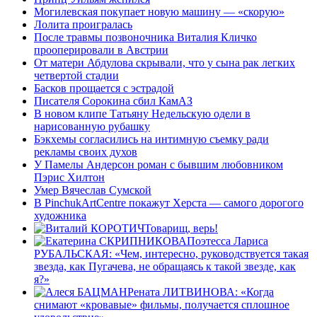
Могилевская покупает новую машину — «cкорую»
Лолита проигралась
После травмы позвоночника Виталия Кличко
прооперировали в Австрии
От матери Абдулова скрывали, что у сына рак легких
четвертой стадии
Басков прощается с эстрадой
Писателя Сорокина сбил КамАЗ
В новом клипе Татьяну Недельскую одели в
нарисованную рубашку
Бэкхемы согласились на интимную съемку ради
рекламы своих духов
У Памелы Андерсон роман с бывшим любовником
Пэрис Хилтон
Умер Вячеслав Сумской
В PinchukArtCentre покажут Херста — самого дорогого
художника
Товарищ, верь!
Поэтесса Лариса
РУБАЛЬСКАЯ: «Чем, интересно, руководствуется такая
звезда, как Пугачева, не обращаясь к такой звезде, как
я?»
Рената ЛИТВИНОВА: «Когда
снимают «кровавые» фильмы, получается сплошное