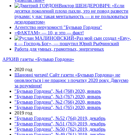
удовольствие»
Виктор ШЕНДЕРОВИЧ: «Если
десятки поколений плохо пахли, это не повод развести
руками: у нас такая ментальность — и не пользоваться
дезодорантом»
Агентство нерухомості "Бульвар Гордона"
«ФАКТАМ» — 10, и это — факт!
«Раз мой сын создал «Еву»,
я — Господь Бог», — пошутил Юрий Рыбчинский
Работа для умных, грамотных, энергичных
АРХИВ газеты «Бульвар Гордона»
2020 год
Шановні читачі! Сайт газети «Бульвар Гордона» не
оновлюється і не працює з початку 2020 року. Дякуємо
за розуміння!
"Бульвар Гордона", №4 (768) 2020, январь
"Бульвар Гордона", №3 (767) 2020, январь
"Бульвар Гордона", №2 (766) 2020, январь
"Бульвар Гордона", №1 (765) 2020, январь
2019 год
"Бульвар Гордона", №52 (764) 2019, декабрь
"Бульвар Гордона", №51 (763) 2019, декабрь
"Бульвар Гордона", №50 (762) 2019, декабрь
"Бульвар Гордона", №49 (761) 2019, декабрь