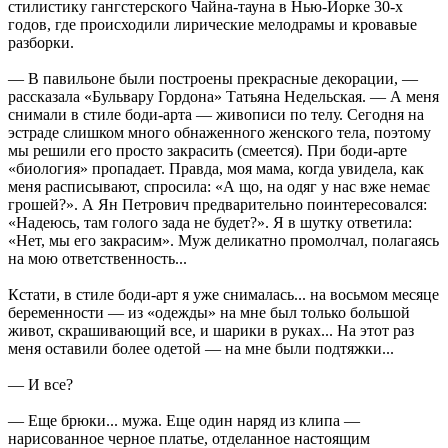
стилистику гангстерского Чайна-тауна в Нью-Йорке 30-х
годов, где происходили лирические мелодрамы и кровавые
разборки.
— В павильоне были построены прекрасные декорации, —
рассказала «Бульвару Гордона» Татьяна Недельская. — А меня
снимали в стиле боди-арта — живописи по телу. Сегодня на
эстраде слишком много обнаженного женского тела, поэтому
мы решили его просто закрасить (смеется). При боди-арте
«биология» пропадает. Правда, моя мама, когда увидела, как
меня расписывают, спросила: «А що, на одяг у нас вже немає
грошей?». А Ян Петрович предварительно поинтересовался:
«Надеюсь, там голого зада не будет?». Я в шутку ответила:
«Нет, мы его закрасим». Муж деликатно промолчал, полагаясь
на мою ответственность...
Кстати, в стиле боди-арт я уже снималась... на восьмом месяце
беременности — из «одежды» на мне был только большой
живот, скрашивающий все, и шарики в руках... На этот раз
меня оставили более одетой — на мне были подтяжки...
— И все?
— Еще брюки... мужа. Еще один наряд из клипа —
нарисованное черное платье, отделанное настоящим