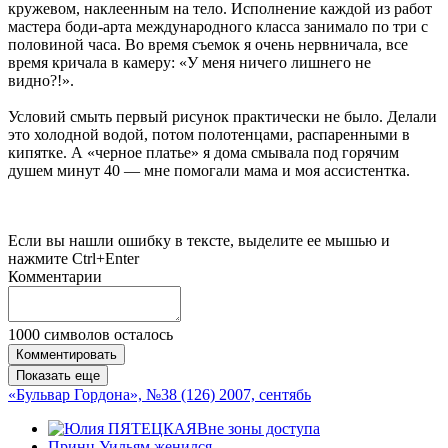
кружевом, наклеенным на тело. Исполнение каждой из работ
мастера боди-арта международного класса занимало по три с
половиной часа. Во время съемок я очень нервничала, все
время кричала в камеру: «У меня ничего лишнего не
видно?!».
Условий смыть первый рисунок практически не было. Делали
это холодной водой, потом полотенцами, распаренными в
кипятке. А «черное платье» я дома смывала под горячим
душем минут 40 — мне помогали мама и моя ассистентка.
Если вы нашли ошибку в тексте, выделите ее мышью и
нажмите Ctrl+Enter
Комментарии
1000
символов осталось
Комментировать
Показать еще
«Бульвар Гордона», №38 (126) 2007, сентябь
Вне зоны доступа
Принц Уильям женился