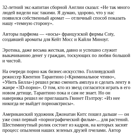
32-летний экс-капитан сборной Англии сказал: «Не так много
людей видели нас такими. Я думаю, здорово, что у нас
появился собственный аромат — отличный способ показать
нашу «темную сторону».
Авторы парфюма — «носы» французской фирмы Coty,
создавшей ароматы для Кейт Мосс и Кайли Миноуг.
Эротика, даже весьма жесткая, давно и успешно служит
выкачиванию денег у граждан, тоскующих по любви большой
и чистой.
На очереди порно как бизнес-искусство. Голливудский
режиссер Квентин Тарантино («Криминальное чтиво»,
«Убить Билла») решил резко сменить амплуа и сделать ленту в
жанре «3D-порно». О том, кто из звезд согласится играть в его
новом детище, Тарантино пока и сам не знает. Но он
наверняка решил не приглашать Гвинет Пэлтроу: «Из нее
никогда не выйдет порноактрисы».
Американский художник Джонатан Китс пошел дальше — он
уже снял первый «порнографический фильм»... для растений.
Шестиминутный ролик состоит из кадров, на которых заснят
процесс опыления наших зеленых друзей пчелами. Автор