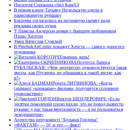
Писателя Сорокина сбил КамАЗ
В новом клипе Татьяну Недельскую одели в
нарисованную рубашку
Бэкхемы согласились на интимную съемку ради
рекламы своих духов
У Памелы Андерсон роман с бывшим любовником
Пэрис Хилтон
Умер Вячеслав Сумской
В PinchukArtCentre покажут Херста — самого дорогого
художника
Товарищ, верь!
Поэтесса Лариса
РУБАЛЬСКАЯ: «Чем, интересно, руководствуется такая
звезда, как Пугачева, не обращаясь к такой звезде, как
я?»
Рената ЛИТВИНОВА: «Когда
снимают «кровавые» фильмы, получается сплошное
удовольствие»
Виктор ШЕНДЕРОВИЧ: «Если
десятки поколений плохо пахли, это не повод развести
руками: у нас такая ментальность — и не пользоваться
дезодорантом»
Агентство нерухомості "Бульвар Гордона"
«ФАКТАМ» — 10, и это — факт!