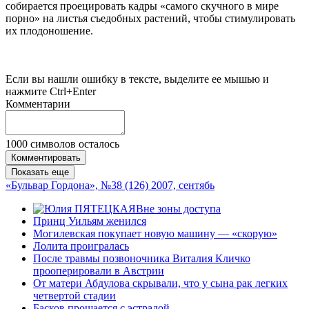
собирается проецировать кадры «самого скучного в мире
порно» на листья съедобных растений, чтобы стимулировать
их плодоношение.
Если вы нашли ошибку в тексте, выделите ее мышью и
нажмите Ctrl+Enter
Комментарии
1000
символов осталось
Комментировать
Показать еще
«Бульвар Гордона», №38 (126) 2007, сентябь
Вне зоны доступа
Принц Уильям женился
Могилевская покупает новую машину — «cкорую»
Лолита проигралась
После травмы позвоночника Виталия Кличко
прооперировали в Австрии
От матери Абдулова скрывали, что у сына рак легких
четвертой стадии
Басков прощается с эстрадой