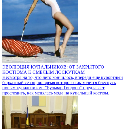
ЭВОЛЮЦИЯ КУПАЛЬНИКОВ: ОТ ЗАКРЫТОГО
КОСТЮМА К СМЕЛЫМ ЛОСКУТКАМ
Несмотря на то, что лето кончилось, впереди еще курортный
бархатный сезон, во время которого так хочется блеснуть
новым купальником. "Бульвар Гордона" предлагает
проследить, как менялась мода на купальный костюм.