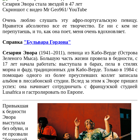
Сезария Эвора стала звездой в 47 лет
Скриншот с видео Mr Geo961/ YouTube
Очень люблю слушать эту афро-португальскую певицу.
Нравится абсолютно все ее творчество. Ее ни с кем не
перепутаешь, и то, как она поет, меня очень вдохновляет.
Справка
"Бульвара Гордона"
Сезария Эвора
(1941–2011), певица из Кабо-Верде (Острова
Зеленого Мыса). Большую часть жизни провела в бедности, с
17 лет начала работать: выступала в барах, пела в стилях
морна и фаду, традиционных для Кабо-Верде. Только в 1984 с
помощью одного из более преуспевших коллег записала
альбом в лиссабонской студии. Вслед за этим к Эворе пришел
успех: она начинает сотрудничать с французской студией
Lusafrica и гастролировать по Европе.
Привыкшая
к бедности
Эвора
выступала
без обуви, и
ее прозвали
"босоногой