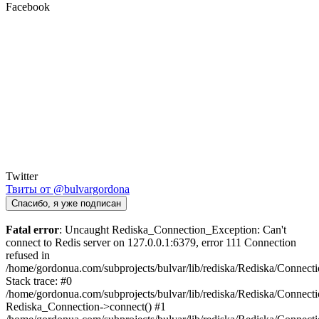
Facebook
Twitter
Твиты от @bulvargordona
Спасибо, я уже подписан
Fatal error
: Uncaught Rediska_Connection_Exception: Can't
connect to Redis server on 127.0.0.1:6379, error 111 Connection
refused in
/home/gordonua.com/subprojects/bulvar/lib/rediska/Rediska/Connect
Stack trace: #0
/home/gordonua.com/subprojects/bulvar/lib/rediska/Rediska/Connecti
Rediska_Connection->connect() #1