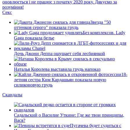
оновлюється і не працює з початку 2020 року. Дякуємо за
розуміння!
Секс
Звезда "50
оттенков серого" показала грудь
Без комплексов. Lady
Gaga показала белье
Дочь Джони Деппа ощущает себя лесбиянкой
Наталья Королева выставила грудь напоказ
18-
летняя сестра Ким Кардашьян показала новую
силиконовую грудь
Скандалы
Садальский о Василие Уткине: Где же твои принципы,
Вася?
Пугачева будет судиться с