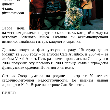
дивой"
Фото:
pixanews.com
Эвора пела
на местном диалекте португальского языка, который в ходу на
островах Зеленого Мыса. Обычно ей аккомпанировали
пианино, гавайская гитара, кларнет и скрипка.
Дважды получала французскую награду "Виктуар де ля
мюзик" (в 2000 году – за альбом Café Atlantico, в 2004-м – за
альбом Voz d’Amor). Пять раз номинировалась на Grammy и в
2004 получила эту премию.В 2009 певица была награждена
французским орденом Почетного легиона.
Сезария Эвора умерла на родине в возрасте 70 лет от
сердечно-легочной недостаточности. Ее именем назван
аэропорт в Кабо-Верде на острове Сан-Винсент.
ВИДЕО