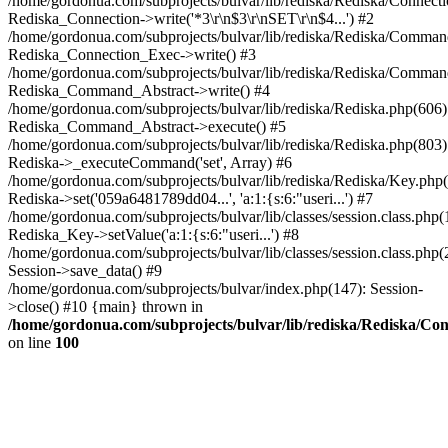
/home/gordonua.com/subprojects/bulvar/lib/rediska/Rediska/Connect
Rediska_Connection->write('*3\r\n$3\r\nSET\r\n$4...') #2
/home/gordonua.com/subprojects/bulvar/lib/rediska/Rediska/Comman
Rediska_Connection_Exec->write() #3
/home/gordonua.com/subprojects/bulvar/lib/rediska/Rediska/Comman
Rediska_Command_Abstract->write() #4
/home/gordonua.com/subprojects/bulvar/lib/rediska/Rediska.php(606)
Rediska_Command_Abstract->execute() #5
/home/gordonua.com/subprojects/bulvar/lib/rediska/Rediska.php(803)
Rediska->_executeCommand('set', Array) #6
/home/gordonua.com/subprojects/bulvar/lib/rediska/Rediska/Key.php(
Rediska->set('059a6481789dd04...', 'a:1:{s:6:"useri...') #7
/home/gordonua.com/subprojects/bulvar/lib/classes/session.class.php(
Rediska_Key->setValue('a:1:{s:6:"useri...') #8
/home/gordonua.com/subprojects/bulvar/lib/classes/session.class.php(
Session->save_data() #9
/home/gordonua.com/subprojects/bulvar/index.php(147): Session-
>close() #10 {main} thrown in
/home/gordonua.com/subprojects/bulvar/lib/rediska/Rediska/Co
on line
100