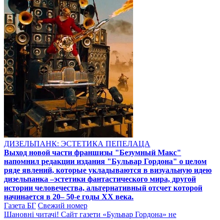
ДИЗЕЛЬПАНК: ЭСТЕТИКА ПЕПЕЛАЦА
Выход новой части франшизы "Безумный Макс"
напомнил редакции издания "Бульвар Гордона" о целом
ряде явлений, которые укладываются в визуальную идею
дизельпанка –эстетики фантастического мира, другой
истории человечества, альтернативный отсчет которой
начинается в 20– 50-е годы XX века.
Газета БГ
Свежий номер
Шановні читачі! Сайт газети «Бульвар Гордона» не