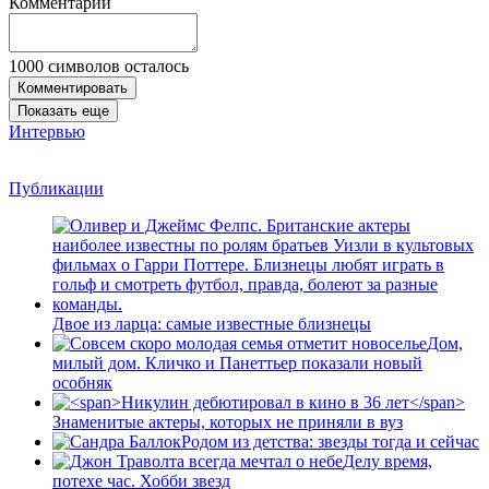
Комментарии
1000
символов осталось
Комментировать
Показать еще
Интервью
Публикации
Двое из ларца: самые известные близнецы
Дом,
милый дом. Кличко и Панеттьер показали новый
особняк
Знаменитые актеры, которых не приняли в вуз
Родом из детства: звезды тогда и сейчас
Делу время,
потехе час. Хобби звезд