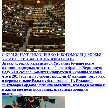
С КЕМ ЖИВУТ ТИМОШЕНКО И БОГОМОЛЕЦ? МУЖЬЯ
УКРАИНСКИХ ЖЕНЩИН-ПОЛИТИКОВ
За всю историю независимой Украины больше всего
женщин-народных депутатов было избрано в Верховную
Раду VIII созыва. Комитет избирателей Украины заявил,
что в 2014 году в парламент прошли 47 женщин, тогда как
в первом созыве Рады их было только 11. Редакция
"Бульвара Гордона" решила выяснить, кто поддерживает
в жизни вне политики самых известных женщин-
политиков.