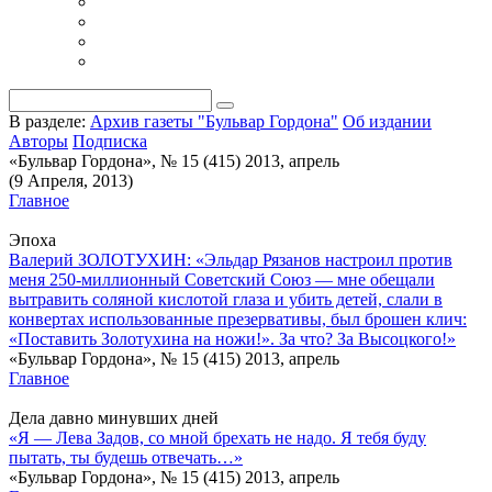
В разделе:
Архив газеты "Бульвар Гордона"
Об издании
Авторы
Подписка
«Бульвар Гордона», № 15 (415) 2013, апрель
(9 Апреля, 2013)
Главное
Эпоха
Валерий ЗОЛОТУХИН: «Эльдар Рязанов настроил против
меня 250-миллионный Советский Союз — мне обещали
вытравить соляной кислотой глаза и убить детей, слали в
конвертах использованные презервативы, был брошен клич:
«Поставить Золотухина на ножи!». За что? За Высоцкого!»
«Бульвар Гордона», № 15 (415) 2013, апрель
Главное
Дела давно минувших дней
«Я — Лева Задов, со мной брехать не надо. Я тебя буду
пытать, ты будешь отвечать…»
«Бульвар Гордона», № 15 (415) 2013, апрель