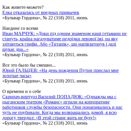
Как живете-можете?
Елка отказалась от вредных привычек
«Бульвар Гордона», № 22 (318) 2011, июнь
Наедине со всеми
Иван МАРЧУК: «Доки пiд одним знаменом нашi гетьмани не
стануть, країна нагадуватиме недоїдки левової їжi, на яку
злiтаються грифи. Або «Титанiк», що напiвзатонув i далi
шукає дна...»
«Бульвар Гордона», № 22 (318) 2011, июнь
Все это было бы смешно...
Юрий ГАЛЬЦЕВ: «На день рождения Путин прислал мне
золотые часы»
«Бульвар Гордона», № 22 (318) 2011, июнь
О времени и о себе
Скрипач-виртуоз Василий ПОПАДЮК: «Однажды мы с
цыганским театром «Романс» играли на корпоративе
работников службы безопасности. Они понапивались и нас
чуть не поубивали. Когда мы возвращались домой, я всю
дорогу твердил: «В этой стране жить не буду!»
«Бульвар Гордона», № 22 (318) 2011, июнь