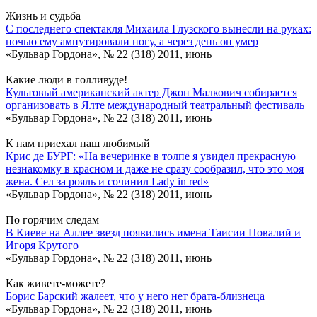
Жизнь и судьба
С последнего спектакля Михаила Глузского вынесли на руках:
ночью ему ампутировали ногу, а через день он умер
«Бульвар Гордона», № 22 (318) 2011, июнь
Какие люди в голливуде!
Культовый американский актер Джон Малкович собирается
организовать в Ялте международный театральный фестиваль
«Бульвар Гордона», № 22 (318) 2011, июнь
К нам приехал наш любимый
Крис де БУРГ: «На вечеринке в толпе я увидел прекрасную
незнакомку в красном и даже не сразу сообразил, что это моя
жена. Сел за рояль и сочинил Lady in red»
«Бульвар Гордона», № 22 (318) 2011, июнь
По горячим следам
В Киеве на Аллее звезд появились имена Таисии Повалий и
Игоря Крутого
«Бульвар Гордона», № 22 (318) 2011, июнь
Как живете-можете?
Борис Барский жалеет, что у него нет брата-близнеца
«Бульвар Гордона», № 22 (318) 2011, июнь