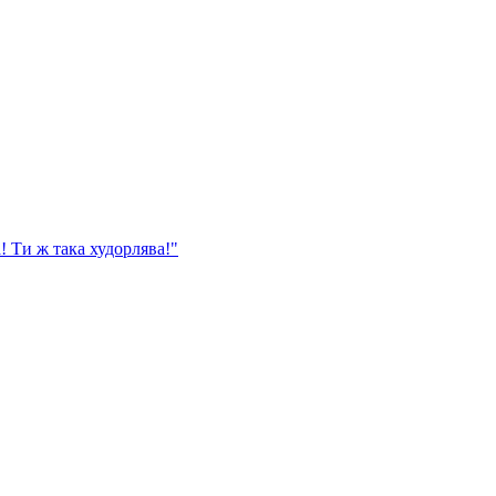
 Ти ж така худорлява!"