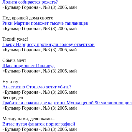
Лолита собирается рожать?
«Бульвар Гордона», №3 (3) 2005, май
Под крышей дома своего
Рики Мартин поможет тысяче таиландцев
«Бульвар Гордона», №3 (3) 2005, май
Тихий ужас!
Пьеру Нарциссу проткнули голову отверткой
«Бульвар Гордона», №3 (3) 2005, май
Сбыча мечт
Шарапову зовет Голливуд
«Бульвар Гордона», №3 (3) 2005, май
Ну и ну
Анастасию Стоцкую хотят убить?
«Бульвар Гордона», №3 (3) 2005, май
Беспредел
Грабители сожгли две картины Мунка ценой 90 миллионов дол
«Бульвар Гордона», №3 (3) 2005, май
Между нами, девочками...
Витас пугал фанаток порнографией
«Бульвар Гордона», №3 (3) 2005, май