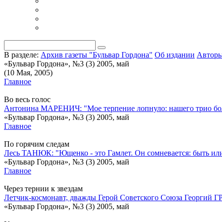
В разделе:
Архив газеты "Бульвар Гордона"
Об издании
Автор
«Бульвар Гордона», №3 (3) 2005, май
(10 Мая, 2005)
Главное
Во весь голос
Антонина МАРЕНИЧ: "Мое терпение лопнуло: нашего трио больше
«Бульвар Гордона», №3 (3) 2005, май
Главное
По горячим следам
Лесь ТАНЮК: "Ющенко - это Гамлет. Он сомневается: быть или н
«Бульвар Гордона», №3 (3) 2005, май
Главное
Через тернии к звездам
Летчик-космонавт, дважды Герой Советского Союза Георгий ГРЕ
«Бульвар Гордона», №3 (3) 2005, май