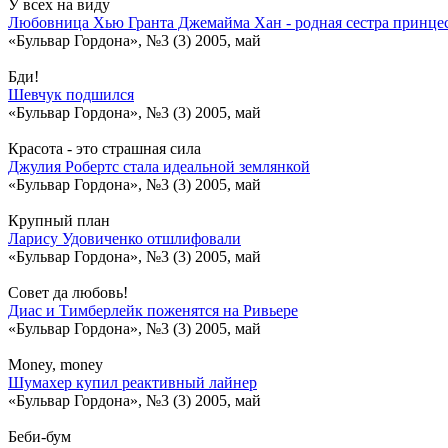
У всех на виду
Любовница Хью Гранта Джемайма Хан - родная сестра принц
«Бульвар Гордона», №3 (3) 2005, май
Бди!
Шевчук подшился
«Бульвар Гордона», №3 (3) 2005, май
Красота - это страшная сила
Джулия Робертс стала идеальной землянкой
«Бульвар Гордона», №3 (3) 2005, май
Крупный план
Ларису Удовиченко отшлифовали
«Бульвар Гордона», №3 (3) 2005, май
Совет да любовь!
Диас и Тимберлейк поженятся на Ривьере
«Бульвар Гордона», №3 (3) 2005, май
Money, money
Шумахер купил реактивный лайнер
«Бульвар Гордона», №3 (3) 2005, май
Беби-бум