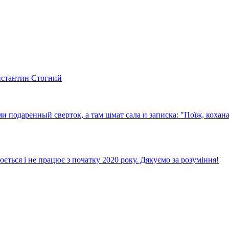
нстантин Стогний
подаренный сверток, а там шмат сала и записка: "Поїж, кохана!
ється і не працює з початку 2020 року. Дякуємо за розуміння!