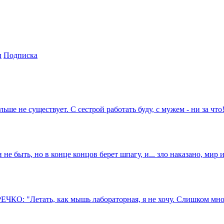
ы
Подписка
 не существует. С сестрой работать буду, с мужем - ни за что
е быть, но в конце концов берет шпагу, и... зло наказано, мир 
ЧКО: "Летать, как мышь лабораторная, я не хочу. Слишком мног