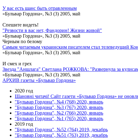
У вас есть шанс быть отравленным
«Бульвар Гордона», №3 (3) 2005, май
Спешите видеть!
"Резвости в вас нет, Фандорин! Жизни живой"
«Бульвар Гордона», №3 (3) 2005, май
Черным по белому
Самым читаемым украинским писателем стал телеведущий Ко
«Бульвар Гордона», №3 (3) 2005, май
И смех и грех
Звезда "Аншлага" Светлана РОЖКОВА: "Развернула за кулисами 
«Бульвар Гордона», №3 (3) 2005, май
АРХИВ газеты «Бульвар Гордона»
2020 год
Шановні читачі! Сайт газети «Бульвар Гордона» не оновлю
"Бульвар Гордона", №4 (768) 2020, январь
"Бульвар Гордона", №3 (767) 2020, январь
"Бульвар Гордона", №2 (766) 2020, январь
"Бульвар Гордона", №1 (765) 2020, январь
2019 год
"Бульвар Гордона", №52 (764) 2019, декабрь
"Бульвар Гордона", №51 (763) 2019, декабрь