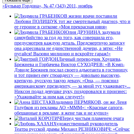
Показать еще
«Бульвар Гордона», № 47 (343) 2011, ноябрь
В жизни врачи поставили
Любови ПОЛИЩУК тот же смертельный диагноз, что и
ее героине в ситкоме «Моя прекрасная няня»
Юлия ДРУНИНА задумала
самоубийство за год до того, как совершила его,
предусмотрев каждую деталь. Предсмертную записку
она адресовала не единственной дочери, а зятю: «Не
пугайся! Вызови милицию и вскройте гараж!»
Личный переводчик Хрущева,
Брежнева и Горбачева Виктор СУХОДРЕВ: «В Кэмп-
Дэвиде Брежнев послал своего адъютанта в гостиницу,
и тот привез ему стюардессу — довольно высокую,
крепкую, русскую такую деваху. «Она, — пояснил
американскому президенту, — за мной тут ухаживает»...
Никсон подал девушке руку, поздоровался и произнес:
«Ухаживайте за ним как следует!»
Владимир ПЕРМЯКОВ, он же Леня
Голубков из рекламы АО «МММ»: «Красные сапоги,
обещанные в рекламе, я жене так и не купил»
Перед чистым пламенем очага
Художественный руководитель
Театра русской драмы Михаил РЕЗНИКОВИЧ: «Сейчас