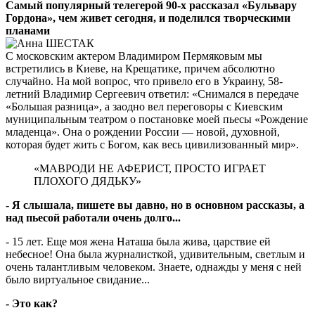
Самый популярный телегерой 90-х рассказал «Бульвару
Гордона», чем живет сегодня, и поделился творческими
планами
С московским актером Владимиром Пермяковым мы
встретились в Киеве, на Крещатике, причем абсолютно
случайно. На мой вопрос, что привело его в Украину, 58-
летний Владимир Сергеевич ответил: «Снимался в передаче
«Большая разница», а заодно вел переговоры с Киевским
муниципальным театром о постановке моей пьесы «Рождение
младенца». Она о рождении России — новой, духовной,
которая будет жить с Богом, как весь цивилизованный мир».
«МАВРОДИ НЕ АФЕРИСТ, ПРОСТО ИГРАЕТ
ПЛОХОГО ДЯДЬКУ»
- Я слышала, пишете вы давно, но в основном рассказы, а
над пьесой работали очень долго...
- 15 лет. Еще моя жена Наташа была жива, царствие ей
небесное! Она была журналисткой, удивительным, светлым и
очень талантливым человеком. Знаете, однажды у меня с ней
было виртуальное свидание...
- Это как?