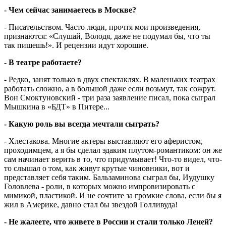
- Чем сейчас занимаетесь в Москве?
- Писательством. Часто люди, прочтя мои произведения,
признаются: «Слушай, Володя, даже не подумал бы, что ты
так пишешь!». И рецензии идут хорошие.
- В театре работаете?
- Редко, занят только в двух спектаклях. В маленьких театрах
работать сложно, а в большой даже если возьмут, так сожрут.
Вон Смоктуновский - три раза заявление писал, пока сыграл
Мышкина в «БДТ» в Питере...
- Какую роль вы всегда мечтали сыграть?
- Хлестакова. Многие актеры выставляют его аферистом,
проходимцем, а я бы сделал эдаким плутом-романтиком: он же
сам начинает верить в то, что придумывает! Что-то видел, что-
то слышал о том, как живут крутые чиновники, вот и
представляет себя таким. Бальзаминова сыграл бы, Иудушку
Головлева - роли, в которых можно импровизировать с
мимикой, пластикой. И не сочтите за громкие слова, если бы я
жил в Америке, давно стал бы звездой Голливуда!
- Не жалеете, что живете в России и стали только Леней?