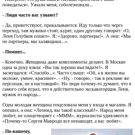
повидаться». Узнали меня, соболезновали...
- Люди часто вас узнают?
- Да, приветствуют, прикалываются. Иду только что через
переход, там мужики стоят, курят, один другому говорит: «О,
Леня Голубков пошел». Я: «Здорово, партнеры!». А они: «Мы
не партнеры, мы халявщики...».
- Помнят...
- Конечно. Женщины даже комплименты делают. В Москве
одна за руку взяла: «Вы так хорошо выглядите!». Я
засмущался: «Спасибо...». Часто слышу: «Ой, а в жизни вы
моложе, умнее, красивее». - «Ну, - говорю, - так в рекламе же
персонаж, не я настоящий». Но люди почему-то думают, что я
самого себя играл, что я действительно экскаваторщик Леня,
мужик из народа...
Одна молодая женщина поцеловала меня у входа в магазин. Я
опешил, а она: «Леонид, вы такой классный!». Народ меня
любит, не олицетворяет с «МММ», журналисты удивляются:
«Почему-то Сергея Мавроди все ненавидят, а вас любят».
- По-вашему,