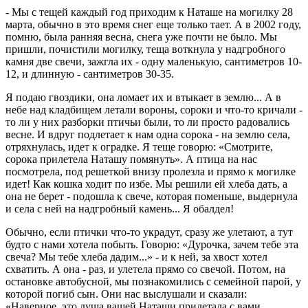
- Мы с тещей каждый год приходим к Наташе на могилку 28
марта, обычно в это время снег еще только тает. А в 2002 году,
помню, была ранняя весна, снега уже почти не было. Мы
пришли, почистили могилку, теща воткнула у надгробного
камня две свечи, зажгла их - одну маленькую, сантиметров 10-
12, и длинную - сантиметров 30-35.
Я подаю гвоздики, она ломает их и втыкает в землю... А в
небе над кладбищем летали вороны, сороки и что-то кричали -
то ли у них разборки птичьи были, то ли просто радовались
весне. И вдруг подлетает к нам одна сорока - на землю села,
отряхнулась, идет к оградке. Я теще говорю: «Смотрите,
сорока прилетела Наташу помянуть». А птица на нас
посмотрела, под решеткой внизу пролезла и прямо к могилке
идет! Как кошка ходит по избе. Мы решили ей хлеба дать, а
она не берет - подошла к свече, которая поменьше, выдернула
и села с ней на надгробный камень... Я обалдел!
Обычно, если птички что-то украдут, сразу же улетают, а тут
будто с нами хотела побыть. Говорю: «Дурочка, зачем тебе эта
свеча? Мы тебе хлеба дадим...» - и к ней, за хвост хотел
схватить. А она - раз, и улетела прямо со свечой. Потом, на
остановке автобусной, мы познакомились с семейной парой, у
которой погиб сын. Они нас выслушали и сказали:
«Наверное, это душа вашей Наташи прилетала с вами