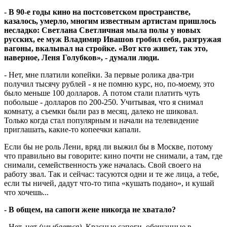
- В 90-е годы кино на постсоветском пространстве,
казалось, умерло, многим известным артистам пришлось
несладко: Светлана Светличная мыла полы у новых
русских, ее муж Владимир Ивашов гробил себя, разгружая
вагоны, вкалывал на стройке. «Вот кто живет, так это,
наверное, Леня Голубков», - думали люди.
- Нет, мне платили копейки. За первые ролика два-три
получил тысячу рублей - я не помню курс, но, по-моему, это
было меньше 100 долларов. А потом стали платить чуть
побольше - долларов по 200-250. Учитывая, что я снимал
комнату, а съемки были раз в месяц, далеко не шиковал.
Только когда стал популярным и начали на телевидение
приглашать, какие-то копеечки капали.
Если бы не роль Лени, вряд ли выжил бы в Москве, потому
что правильно вы говорите: кино почти не снимали, а там, где
снимали, семейственность уже началась. Свой своего на
работу звал. Так и сейчас: тасуются одни и те же лица, а тебе,
если ты ничей, дадут что-то типа «кушать подано», и кушай
что хочешь...
- В общем, на сапоги жене никогда не хватало?
- Нет, нет
(улыбается).
Красные сапоги, обещанные в