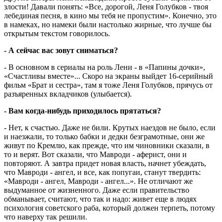
злости! Давали понять: «Все, дорогой, Леня Голубков - твоя
лебединая песня, в кино мы тебя не пропустим». Конечно, это
в намеках, но намеки были настолько жирные, что лучше бы
открытым текстом говорилось.
- А сейчас вас зовут сниматься?
- В основном в сериалы на роль Лени - в «Папины дочки»,
«Счастливы вместе»... Скоро на экраны выйдет 16-серийный
фильм «Брат и сестра», там я тоже Леня Голубков, прячусь от
разъяренных вкладчиков (улыбается).
- Вам когда-нибудь приходилось прятаться?
- Нет, к счастью. Даже не били. Крутых наездов не было, если
и наезжали, то только бабки и дедки безграмотные, они же
живут по Кремлю, как прежде, что им чиновники сказали, в
то и верят. Вот сказали, что Мавроди - аферист, они и
повторяют. А завтра придет новая власть, начнет убеждать,
что Мавроди - ангел, и все, как попугаи, станут твердить:
«Мавроди - ангел, Мавроди - ангел...». Не отличают же
выдуманное от жизненного. Даже если правительство
обманывает, считают, что так и надо: живет еще в людях
психология советского раба, который должен терпеть, потому
что наверху так решили.