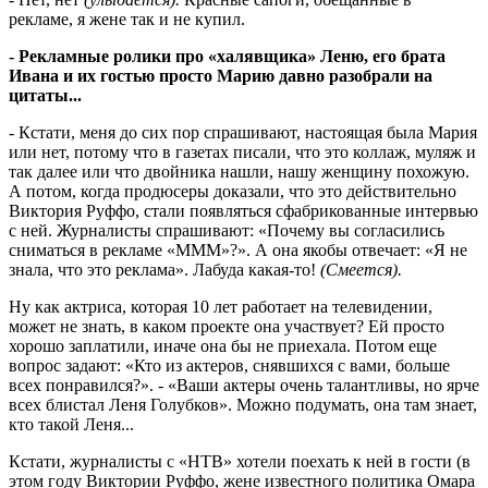
рекламе, я жене так и не купил.
- Рекламные ролики про «халявщика» Леню, его брата
Ивана и их гостью просто Марию давно разобрали на
цитаты...
- Кстати, меня до сих пор спрашивают, настоящая была Мария
или нет, потому что в газетах писали, что это коллаж, муляж и
так далее или что двойника нашли, нашу женщину похожую.
А потом, когда продюсеры доказали, что это действительно
Виктория Руффо, стали появляться сфабрикованные интервью
с ней. Журналисты спрашивают: «Почему вы согласились
сниматься в рекламе «МММ»?». А она якобы отвечает: «Я не
знала, что это реклама». Лабуда какая-то!
(Смеется).
Ну как актриса, которая 10 лет работает на телевидении,
может не знать, в каком проекте она участвует? Ей просто
хорошо заплатили, иначе она бы не приехала. Потом еще
вопрос задают: «Кто из актеров, снявшихся с вами, больше
всех понравился?». - «Ваши актеры очень талантливы, но ярче
всех блистал Леня Голубков». Можно подумать, она там знает,
кто такой Леня...
Кстати, журналисты с «НТВ» хотели поехать к ней в гости (в
этом году Виктории Руффо, жене известного политика Омара