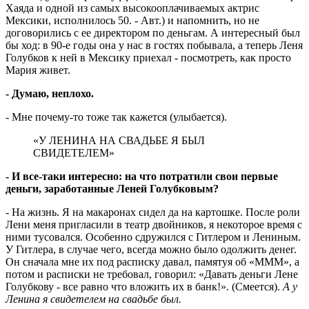
Хаяда и одной из самых высокооплачиваемых актрис
Мексики, исполнилось 50. - Авт.) и напомнить, но не
договорились с ее директором по деньгам. А интересный был
бы ход: в 90-е годы она у нас в гостях побывала, а теперь Леня
Голубков к ней в Мексику приехал - посмотреть, как просто
Мария живет.
- Думаю, неплохо.
- Мне почему-то тоже так кажется (улыбается).
«У ЛЕНИНА НА СВАДЬБЕ Я БЫЛ
СВИДЕТЕЛЕМ»
- И все-таки интересно: на что потратили свои первые
деньги, заработанные Леней Голубковым?
- На жизнь. Я на макаронах сидел да на картошке. После роли
Лени меня пригласили в театр двойников, я некоторое время с
ними тусовался. Особенно сдружился с Гитлером и Лениным.
У Гитлера, в случае чего, всегда можно было одолжить денег.
Он сначала мне их под расписку давал, памятуя об «МММ», а
потом и расписки не требовал, говорил: «Давать деньги Лене
Голубкову - все равно что вложить их в банк!». (Смеется).
А у
Ленина я свидетелем на свадьбе был.