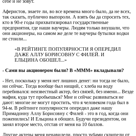
себе и не зовут.
Аферистов, знаете ли, во все времена много было, да не всех,
так сказать, публично выпороли. А взять бы да спросить тех,
кто в 90-е годы прихватизировал государственные
предприятия, где наши ваучеры. Людям только внушали, что
они акционеры, на самом же деле те ваучеры бутылки водки
не стоили...
«В РЕЙТИНГЕ ПОПУЛЯРНОСТИ Я ОПЕРЕДИЛ
ДАЖЕ АЛЛУ БОРИСОВНУ С ФИЛЕЙ. И
ЕЛЬЦИНА ОБОШЕЛ...»
- Сами вы акционером были? В «МММ» вкладывали?
- Нет, поскольку у меня нет лишних денег: ни тогда не было,
ни сейчас. Тогда вообще был нищий, с хлеба на воду
перебивался: неизвестный актер, без связей, без имени... Везде
мафия, куда тут пробьешься? Мне и сейчас развиваться не
дают: многие не могут простить, что я человеком года был в
94-м. В рейтинге популярности опередил даже нашу
Примадонну Аллу Борисовну с Филей - это в год, когда они
поженились! И Ельцина я обошел. Будучи президентом, он
занял второе место, отстав от меня на 10 баллов.
Другие актеры меня ненавидели, просто зубами скрипели от