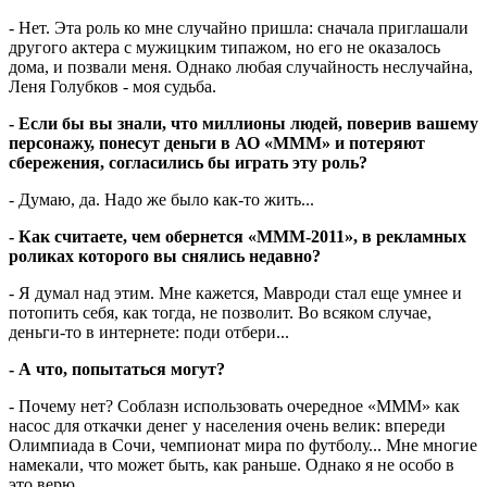
- Нет. Эта роль ко мне случайно пришла: сначала приглашали
другого актера с мужицким типажом, но его не оказалось
дома, и позвали меня. Однако любая случайность неслучайна,
Леня Голубков - моя судьба.
- Если бы вы знали, что миллионы людей, поверив вашему
персонажу, понесут деньги в АО «МММ» и потеряют
сбережения, согласились бы играть эту роль?
- Думаю, да. Надо же было как-то жить...
- Как считаете, чем обернется «МММ-2011», в рекламных
роликах которого вы снялись недавно?
- Я думал над этим. Мне кажется, Мавроди стал еще умнее и
потопить себя, как тогда, не позволит. Во всяком случае,
деньги-то в интернете: поди отбери...
- А что, попытаться могут?
- Почему нет? Соблазн использовать очередное «МММ» как
насос для откачки денег у населения очень велик: впереди
Олимпиада в Сочи, чемпионат мира по футболу... Мне многие
намекали, что может быть, как раньше. Однако я не особо в
это верю.