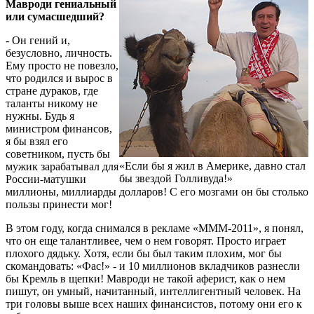
Мавроди гениальный
или сумасшедший?
- Он гений и,
безусловно, личность.
Ему просто не повезло,
что родился и вырос в
стране дураков, где
таланты никому не
нужны. Будь я
министром финансов,
я бы взял его
советником, пусть бы
«Если бы я жил в Америке, давно стал
мужик зарабатывал для
бы звездой Голливуда!»
России-матушки
миллионы, миллиарды долларов! С его мозгами он бы столько
пользы принести мог!
В этом году, когда снимался в рекламе «МММ-2011», я понял,
что он еще талантливее, чем о нем говорят. Просто играет
плохого дядьку. Хотя, если бы был таким плохим, мог бы
скомандовать: «Фас!» - и 10 миллионов вкладчиков разнесли
бы Кремль в щепки! Мавроди не такой аферист, как о нем
пишут, он умный, начитанный, интеллигентный человек. На
три головы выше всех наших финансистов, потому они его к