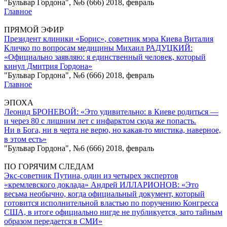
"Бульвар Гордона", №6 (666) 2018, февраль
Главное
ПРЯМОЙ ЭФИР
Президент клиники «Борис», советник мэра Киева Виталия
Кличко по вопросам медицины Михаил РАДУЦКИЙ:
«Официально заявляю: я единственный человек, который
кинул Дмитрия Гордона»
"Бульвар Гордона", №6 (666) 2018, февраль
Главное
ЭПОХА
Леонид БРОНЕВОЙ: «Это удивительно: в Киеве родиться —
и через 80 с лишним лет с инфарктом сюда же попасть.
Ни в Бога, ни в черта не верю, но какая-то мистика, наверное,
в этом есть»
"Бульвар Гордона", №6 (666) 2018, февраль
ПО ГОРЯЧИМ СЛЕДАМ
Экс-советник Путина, один из четырех экспертов
«кремлевского доклада» Андрей ИЛЛАРИОНОВ: «Это
весьма необычно, когда официальный документ, который
готовится исполнительной властью по поручению Конгресса
США, в итоге официально нигде не публикуется, зато тайным
образом передается в СМИ»