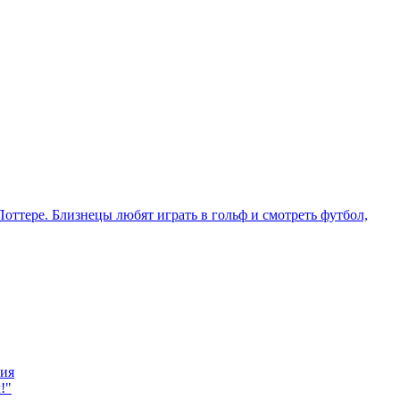
ния
!"