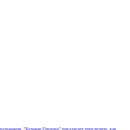
упальником. "Бульвар Гордона" предлагает проследить, как