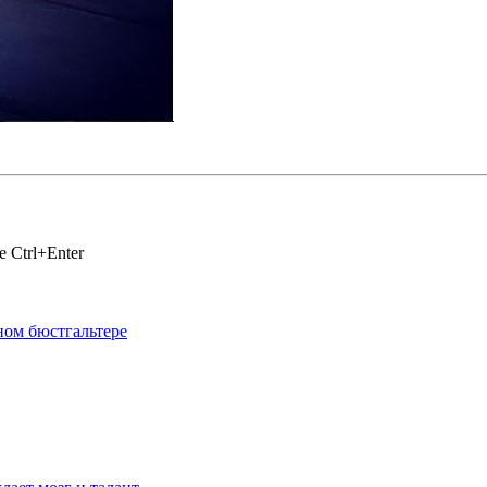
 Ctrl+Enter
ном бюстгальтере