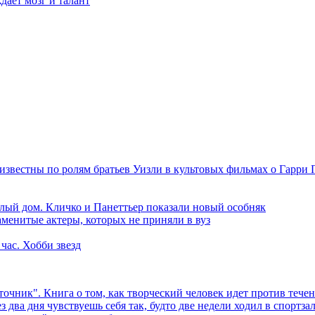
ает мозг и талант
лый дом. Кличко и Панеттьер показали новый особняк
аменитые актеры, которых не приняли в вуз
 час. Хобби звезд
точник". Книга о том, как творческий человек идет против тече
 два дня чувствуешь себя так, будто две недели ходил в спортзал