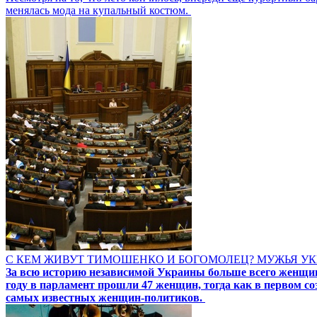
менялась мода на купальный костюм.
С КЕМ ЖИВУТ ТИМОШЕНКО И БОГОМОЛЕЦ? МУЖЬЯ 
За всю историю независимой Украины больше всего женщин-
году в парламент прошли 47 женщин, тогда как в первом с
самых известных женщин-политиков.