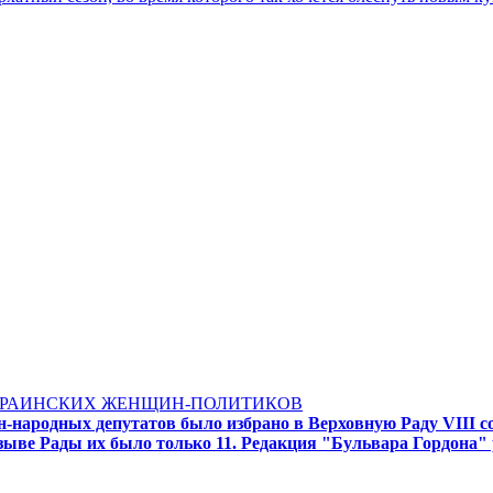
УКРАИНСКИХ ЖЕНЩИН-ПОЛИТИКОВ
народных депутатов было избрано в Верховную Раду VIII со
озыве Рады их было только 11. Редакция "Бульвара Гордона"