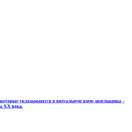
которые укладываются в визуальную идею дизельпанка –
ы XX века.