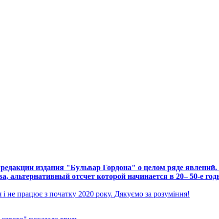
дакции издания "Бульвар Гордона" о целом ряде явлений, 
ва, альтернативный отсчет которой начинается в 20– 50-е год
і не працює з початку 2020 року. Дякуємо за розуміння!