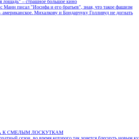
я лошадь" – страшное большое кино
с Манн писал "Иосифа и его братьев", зная, что такое фашизм
 американское. Михалкову и Бондарчуку Голливуд не догнать
А К СМЕЛЫМ ЛОСКУТКАМ
рхатный сезон, во время которого так хочется блеснуть новым к