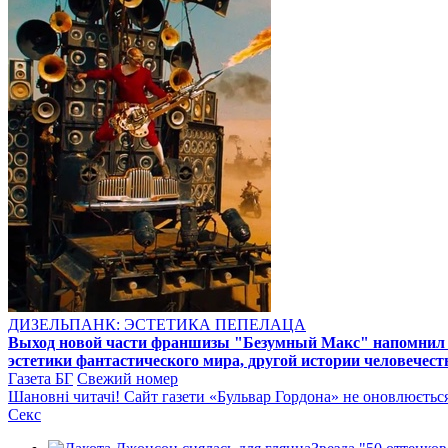
ДИЗЕЛЬПАНК: ЭСТЕТИКА ПЕПЕЛАЦА
Выход новой части франшизы "Безумный Макс" напомнил ре
эстетики фантастического мира, другой истории человечест
Газета БГ
Свежий номер
Шановні читачі! Сайт газети «Бульвар Гордона» не оновлюється 
Секс