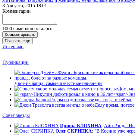
Литвинова: В мужчинах и женщинах меня больше всего возбужд
8 Августа, 2015 18:01
Комментарии
1000
символов осталось
Комментировать
Показать еще
Интервью
Публикации
Двое из ларца: самые известные близнецы
Дом, ми
Зн
Родом из детства: звезды тогда и сейчас
Делу время, потехе
Совет звезды
Ириша БЛОХИНА
:
Айн Рэнд. "Ис
Олег СКРИПКА
:
"В Косино уже через