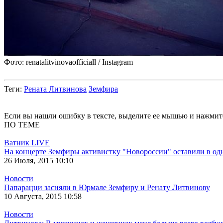
Фото: renatalitvinovaofficiall / Instagram
Теги
:
Рената Литвинова
Земфира
Если вы нашли ошибку в тексте, выделите ее мышью и нажмите
ПО ТЕМЕ
Ватник LIVE
На концерте Земфиры активистку "Новороссии" оставили в од
26 Июля, 2015 10:10
Новости
Папарацци засняли в Юрмале Земфиру и Ренату Литвинову
10 Августа, 2015 10:58
Новости