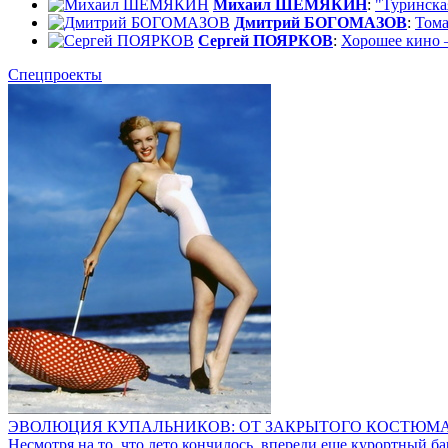
Михаил ШЕМЯКИН
:
"Туринска
Дмитрий БОГОМАЗОВ
:
Тома
Сергей ПОЯРКОВ
:
Хорошее кино –
Спецпроекты
ЭВОЛЮЦИЯ КУПАЛЬНИКОВ: ОТ ЗАКРЫТОГО КОСТЮМ
Несмотря на то, что лето кончилось, впереди еще курортный ба