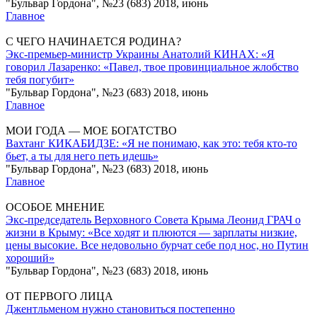
"Бульвар Гордона", №23 (683) 2018, июнь
Главное
С ЧЕГО НАЧИНАЕТСЯ РОДИНА?
Экс-премьер-министр Украины Анатолий КИНАХ: «Я
говорил Лазаренко: «Павел, твое провинциальное жлобство
тебя погубит»
"Бульвар Гордона", №23 (683) 2018, июнь
Главное
МОИ ГОДА — МОЕ БОГАТСТВО
Вахтанг КИКАБИДЗЕ: «Я не понимаю, как это: тебя кто-то
бьет, а ты для него петь идешь»
"Бульвар Гордона", №23 (683) 2018, июнь
Главное
ОСОБОЕ МНЕНИЕ
Экс-председатель Верховного Совета Крыма Леонид ГРАЧ о
жизни в Крыму: «Все ходят и плюются — зарплаты низкие,
цены высокие. Все недовольно бурчат себе под нос, но Путин
хороший»
"Бульвар Гордона", №23 (683) 2018, июнь
ОТ ПЕРВОГО ЛИЦА
Джентльменом нужно становиться постепенно