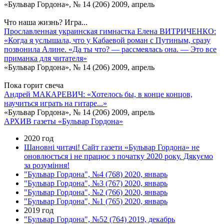
«Бульвар Гордона», № 14 (206) 2009, апрель
Что наша жизнь? Игра...
Прославленная украинская гимнастка Елена ВИТРИЧЕНКО:
«Когда я услышала, что у Кабаевой роман с Путиным, сразу
позвонила Алине. «Да ты что? — рассмеялась она. — Это все
приманка для читателя»
«Бульвар Гордона», № 14 (206) 2009, апрель
Пока горит свеча
Андрей МАКАРЕВИЧ: «Хотелось бы, в конце концов,
научиться играть на гитаре...»
«Бульвар Гордона», № 14 (206) 2009, апрель
АРХИВ газеты «Бульвар Гордона»
2020 год
Шановні читачі! Сайт газети «Бульвар Гордона» не
оновлюється і не працює з початку 2020 року. Дякуємо
за розуміння!
"Бульвар Гордона", №4 (768) 2020, январь
"Бульвар Гордона", №3 (767) 2020, январь
"Бульвар Гордона", №2 (766) 2020, январь
"Бульвар Гордона", №1 (765) 2020, январь
2019 год
"Бульвар Гордона", №52 (764) 2019, декабрь