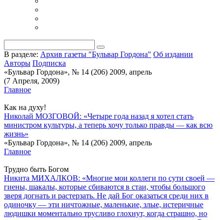
В разделе:
Архив газеты "Бульвар Гордона"
Об издании
Авторы
Подписка
«Бульвар Гордона», № 14 (206) 2009, апрель
(7 Апреля, 2009)
Главное
Как на духу!
Николай МОЗГОВОЙ: «Четыре года назад я хотел стать
министром культуры, а теперь хочу только правды — как всю
жизнь»
«Бульвар Гордона», № 14 (206) 2009, апрель
Главное
Трудно быть Богом
Никита МИХАЛКОВ: «Многие мои коллеги по сути своей —
гиены, шакалы, которые сбиваются в стаи, чтобы большого
зверя догнать и растерзать. Не дай Бог оказаться среди них в
одиночку — эти ничтожные, маленькие, злые, истеричные
людишки моментально трусливо глохнут, когда страшно, но