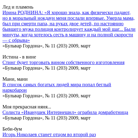
Лед и пламень
Ирина РОДНИНА: «Я хорошо знала, как физически падают,
но в моральный нокдаун меня послали впервые. Умерла мама,
был при смерти папа, на руках двое детей, по настоянию
бывшего мужа полиция контролирует каждый мой шаг... Были
минуты, когда хотелось сесть в машину и на полной скорости
— с обрыва»
«Бульвар Гордона», № 11 (203) 2009, март
Истина - в вине
Стинг будет торговать вином собственного изготовления
«Бульвар Гордона», № 11 (203) 2009, март
Мани, мани
В список самых богатых людей мира попал беглый
наркобарон
«Бульвар Гордона», № 11 (203) 2009, март
Моя прекрасная няня...
Солиста «Иванушек Интернешнл» ограбила домработница
«Бульвар Гордона», № 11 (203) 2009, март
Беби-бум
Игорь Николаев станет отцом во второй раз