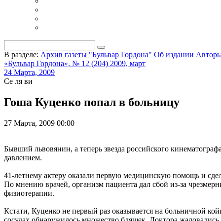
В разделе:
Архив газеты "Бульвар Гордона"
Об издании
Автор
«Бульвар Гордона», № 12 (204) 2009, март
24 Марта, 2009
Се ля ви
Гоша Куценко попал в больницу
27 Марта, 2009 00:00
Бывший львовянин, а теперь звезда российского кинематогра
давлением.
41-летнему актеру оказали первую медицинскую помощь и сдела
По мнению врачей, организм пациента дал сбой из-за чрезмер
физиотерапии.
Кстати, Куценко не первый раз оказывается на больничной койк
сосудах обнаружилось множество бляшек. Доктора жаловались,