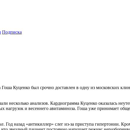
ы
Подписка
фа Гоша Куценко был срочно доставлен в одну из московских к
ли несколько анализов. Кардиограмма Куценко оказалась неутеш
ных нагрузок и весеннего авитаминоза. Гоша уже принимает об
е. Год назад «антикиллер» слег из-за приступа гипертонии. Кро
 что звездный пациент постоянно нарушает режим: неразборчив