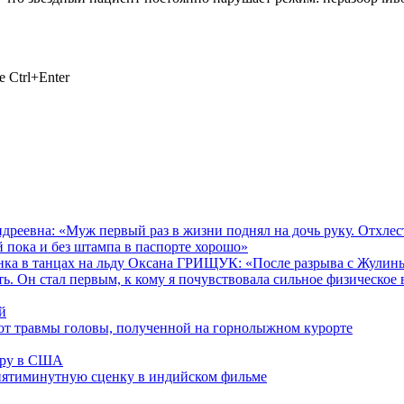
 Ctrl+Enter
вна: «Муж первый раз в жизни поднял на дочь руку. Отхлестал
 пока и без штампа в паспорте хорошо»
ка в танцах на льду Оксана ГРИЩУК: «После разрыва с Жулиным
. Он стал первым, к кому я почувствовала сильное физическое 
й
 от травмы головы, полученной на горнолыжном курорте
ьеру в США
 пятиминутную сценку в индийском фильме