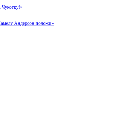
 Чукотку!»
Памелу Андерсон положи»