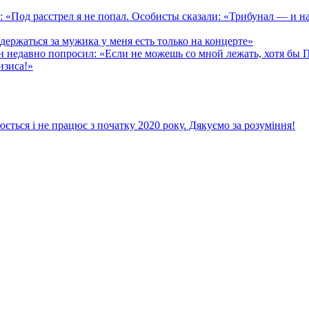
д расстрел я не попал. Особисты сказали: «Трибунал — и на
жаться за мужика у меня есть только на концерте»
едавно попросил: «Если не можешь со мной лежать, хотя бы 
изиса!»
ється і не працює з початку 2020 року. Дякуємо за розуміння!