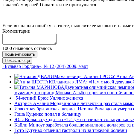
к жалобам врачей Гоша так и не прислушался.
Если вы нашли ошибку в тексте, выделите ее мышью и нажмите
Комментарии
1000
символов осталось
Комментировать
Показать еще
«Бульвар Гордона», № 12 (204) 2009, март
Мама певицы Алины ГРОСУ Анна Андрее
Владислав ЯМА: «Нам с моей девушкой
Двукратная олимпийская чемпион
мужчину, но принц Монако Альбер проявил настойчивость
54-летний Брюс Уиллис женится
Актриса Амалия Мордвинова в четвертый раз стала мамо
Известная британская актриса Наташа Ричардсон умерла
Гоша Куценко попал в больницу
Юля Волкова уходит из «ТаТу» и начинает сольную кар
Кайли Миноуг заработала больше миллиона долларов за
Тото Кутуньо отменил гастроли из-за тяжелой болезни