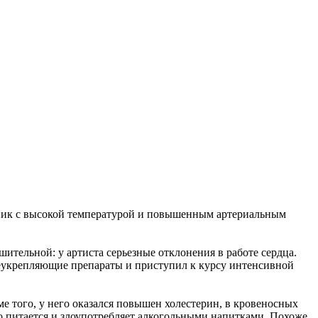
линик с высокой температурой и повышенным артериальным
ительной: у артиста серьезные отклонения в работе сердца.
щеукрепляющие препараты и приступил к курсу интенсивной
ме того, у него оказался повышен холестерин, в кровеносных
о питается и злоупотребляет алкогольными напитками. Похоже,