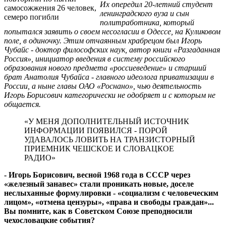
Их опередил 20-летний студент
самосожжения 26 человек,
ленинградского вуза и сын
семеро погибли
политработника, который
попытался заявить о своем несогласии в Одессе, на Куликовом
поле, в одиночку. Этим отчаянным храбрецом был Игорь
Чубайс - доктор философских наук, ав­тор книги «Разгаданная
Россия», ини­циатор введения в систему рос­сийского
образования нового пред­мета «рос­си­е­ве­дение» и старший
брат Анатолия Чу­байса - главного идеолога приватизации в
России, а ныне главы ОАО «Роснано», чью деяте­ль­ность
Игорь Борисович ка­те­горически не одобряет и с которым не
общается.
«У МЕНЯ ДОПОЛНИТЕЛЬНЫЙ ИСТОЧНИК
ИНФОРМАЦИИ ПОЯВИЛСЯ - ПОРОЙ
УДАВАЛОСЬ ЛОВИТЬ НА ТРАНЗИСТОРНЫЙ
ПРИЕМНИК ЧЕШСКОЕ И СЛОВАЦКОЕ
РАДИО»
- Игорь Борисович, весной 1968 года в СССР через
«железный занавес» стали проникать новые, доселе
неслыханные формулировки - «социализм с человеческим
лицом», «отмена цензуры», «права и свободы граждан»...
Вы помните, как в Советском Союзе преподносили
чехословацкие события?