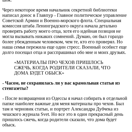
Через некоторое время начальник секретной библиотеки
написал донос в Главпур - Главное политическое управление
Советской Армии и Военно-морского флота. Специальная
комиссия штаба Ленинградского округа начала детально
проверять работу моего отца, хотя его идейная позиция не
могла вызывать никаких сомнений. Думаю, он был гораздо
более убежденным человеком, чем те, кто его проверял. Но
наша семья пережила еще один стресс. Военный осо­бист еще
долго посещал отца и расспрашивал обо мне и моих друзьях.
«МАТЕРИАЛЫ ПРО ЧЕХОВ ПРИШЛОСЬ
СЖЕЧЬ, КОГДА РОДИТЕЛИ СКАЗАЛИ, ЧТО
ДОМА БУДЕТ ОБЫСК»
- Часом, не сохранилась ли у вас кра­мольная статья из
стенгазеты?
- После возвращения из Одессы я начал собирать в отдельной
папке наиболее важные для меня материалы про чехов. Был
там и черновик статьи, и портрет Александра Дубчека из
чешского журнала Svet. Но все это в один прекрасный день
при­шлось сжечь, когда родители сказали, что дома будет
обыск.