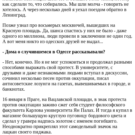
как сделали то, что собирались. Мы шли молча - говорить не
хотелось. А через несколько дней я уехал поездом обратно в
Ленинград.
Позже узнал про восьмерых москвичей, вышедших на
Красную площадь. Да, шанса спастись у них не было - даже
одного из миллиона, люди провели в заключении не один год.
А вот меня никто из одесских друзей не выдал...
- Дома о случившемся в Одессе рас­сказывали?
- Нет, конечно. Но я не мог успокоиться и продолжал разными
способами выражать свой протест. В университете, с
друзьями и даже незнакомыми людьми вступал в дискуссии,
сочинил несколько песен против оккупации, писал
антисоветские лозунги на газетах, вывешиваемых в городе, и
банкнотах.
16 января в Праге, на Вацлавской площади, в знак про­теста
против оккупации заживо сжег себя студент философского
факультета Кар­лова университета Ян Палах. И тогда я купил в
магазине большущую круглую пуговицу бордового цвета и
сделал у гравера надпись золотом с именем погибшего.
Неоднократно прикреплял этот самодельный значок на
лацкан своего пиджака.