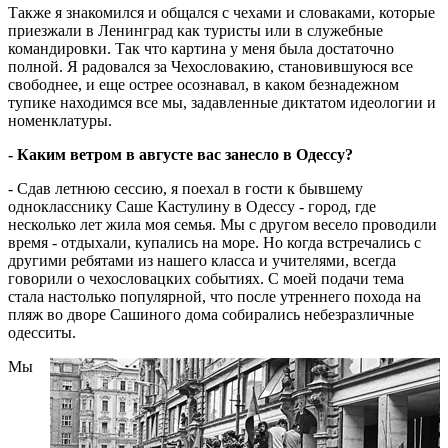
Также я знакомился и общался с чехами и словаками, которые
приезжали в Ленинград как туристы или в служебные
командировки. Так что картина у меня была достаточно
полной. Я радовался за Чехословакию, становившуюся все
свободнее, и еще острее осознавал, в каком безнадежном
тупике находимся все мы, задавленные диктатом идеологии и
номенклатуры.
- Каким ветром в августе вас занесло в Одессу?
- Сдав летнюю сессию, я поехал в гости к бывшему
однокласснику Саше Кастулину в Одессу - город, где
несколько лет жила моя семья. Мы с другом весело проводили
время - отдыхали, купались на море. Но когда встречались с
другими ребятами из нашего класса и учителями, всегда
говорили о чехословацких событиях. С моей подачи тема
стала настолько популярной, что после утреннего похода на
пляж во дворе Сашиного дома собирались небезразличные
одесситы.
Мы