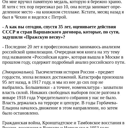
Он мне вручил памятную медаль, которую я бережно храню.
И хотя с тех пор переезжал раз 10, она всегда занимает оп­ре­
деленное место - на книжном стеллаже. Кстати, месяц назад я
был в Чехии и ви­делся с Петрой.
- А как вы сегодня, спустя 35 лет, оцениваете действия
СССР и стран Вар­шавского договора, которые, по сути,
задушили «Пражскую весну»?
- Последние 20 лет я профессионально занимаюсь анализом
российской цивилизации. Очередная моя книга на эту тему
под названием «Российская идея», которая вышла в Москве в
прошлом году, содержит подробный анализ российского пути.
(Эмоционально).
Тысячелетняя история России - предмет
гордости, эпоха великих достижений. Катастрофа произошла
95 лет назад, в 1917 году, и мы из нее до сих пор не
выбрались. Большевики - а точнее, номенклатура - захватили
власть силой. Никаких свободных выборов после разгона в
январе 1918 года Учредительного собрания у нас не было.
Власть держалась на терроре и цензуре. В годы Горбачева-
Ельцина началось движение в этом направлении, но затем
было остановлено.
Гражданская война, Кронштадтское и Тамбовское восстания в
России, восстания в Воркуте и Норильске в 1953 году,