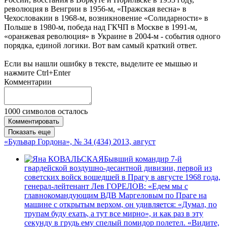
революция в Венгрии в 1956-м, «Пражская весна» в
Чехословакии в 1968-м, возникновение «Солидарности» в
Польше в 1980-м, победа над ГКЧП в Москве в 1991-м,
«оранжевая революция» в Украине в 2004-м - события одного
порядка, единой логики. Вот вам самый краткий ответ.
Если вы нашли ошибку в тексте, выделите ее мышью и
нажмите Ctrl+Enter
Комментарии
1000
символов осталось
Комментировать
Показать еще
«Бульвар Гордона», № 34 (434) 2013, август
Бывший командир 7-й
гвардейской воздушно-десантной дивизии, первой из
советских войск вошедшей в Прагу в августе 1968 года,
генерал-лейтенант Лев ГОРЕЛОВ: «Едем мы с
главнокомандующим ВДВ Маргеловым по Праге на
машине с открытым верхом, он удивляется: «Думал, по
трупам буду ехать, а тут все мирно», и как раз в эту
секунду в грудь ему спелый помидор полетел. «Видите,