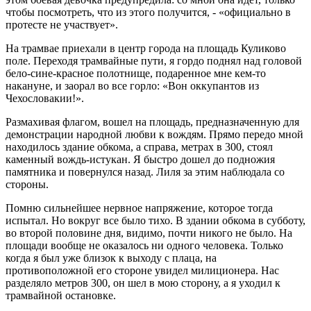
чтобы посмотреть, что из этого получится, - «официально в
протесте не участвует».
На трамвае приехали в центр города на площадь Куликово
поле. Переходя трамвайные пути, я гордо поднял над головой
бело-сине-красное полотнище, подаренное мне кем-то
накануне, и заорал во все горло: «Вон оккупантов из
Чехословакии!».
Размахивая флагом, вошел на площадь, предназначенную для
демонстрации народной любви к вождям. Прямо передо мной
находилось здание обкома, а справа, метрах в 300, стоял
каменный вождь-истукан. Я быстро дошел до подножия
памятника и повернулся назад. Лиля за этим наблюдала со
стороны.
Помню сильнейшее нервное напряжение, которое тогда
испытал. Но вокруг все было тихо. В здании обкома в субботу,
во второй половине дня, видимо, почти никого не было. На
площади вообще не оказалось ни одного человека. Только
когда я был уже близок к выходу с плаца, на
противоположной его стороне увидел милиционера. Нас
разделяло метров 300, он шел в мою сторону, а я уходил к
трамвайной остановке.