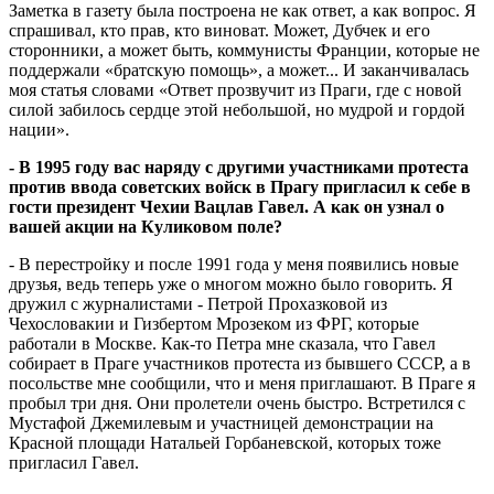
Заметка в газету была построена не как ответ, а как вопрос. Я
спрашивал, кто прав, кто виноват. Может, Дубчек и его
сторонники, а может быть, коммунисты Франции, которые не
поддержали «братскую помощь», а может... И заканчивалась
моя статья словами «Ответ прозвучит из Праги, где с новой
силой забилось сердце этой небольшой, но мудрой и гордой
нации».
- В 1995 году вас наряду с другими участниками протеста
против ввода советских войск в Прагу пригласил к себе в
гости президент Чехии Вацлав Гавел. А как он узнал о
вашей акции на Куликовом поле?
- В перестройку и после 1991 года у меня появились новые
друзья, ведь теперь уже о многом можно было говорить. Я
дружил с журналистами - Петрой Прохазковой из
Чехословакии и Гизбертом Мрозеком из ФРГ, которые
работали в Москве. Как-то Петра мне сказала, что Гавел
собирает в Праге участников протеста из бывшего СССР, а в
посольстве мне сообщили, что и меня приглашают. В Праге я
пробыл три дня. Они пролетели очень быстро. Встретился с
Мустафой Джемилевым и участницей демонстрации на
Красной площади Натальей Горбаневской, которых тоже
пригласил Гавел.