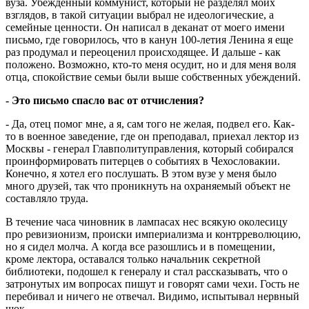
вуза. Убежденный ком­мунист, который не разделял моих
взглядов, в такой ситуации выбрал не идео­логические, а
семейные ценности. Он написал в деканат от моего имени
письмо, где говорилось, что в канун 100-летия Ленина я еще
раз продумал и переоценил происходящее. И дальше - как
положено. Возможно, кто-то меня осудит, но и для меня воля
отца, спокойствие семьи были выше собст­венных убеждений.
- Это письмо спасло вас от отчисления?
- Да, отец помог мне, а я, сам того не желая, подвел его. Как-
то в военное заведение, где он преподавал, приехал лектор из
Москвы - генерал Главполитуправления, который собирался
проинформировать питерцев о событиях в Чехословакии.
Конечно, я хотел его послушать. В этом вузе у меня было
много друзей, так что проникнуть на охраняемый объект не
составляло труда.
В течение часа чиновник в лампасах нес всякую околесицу
про ревизионизм, происки империализма и контрреволюцию,
но я сидел молча. А когда все разошлись и в помещении,
кроме лектора, оставался только начальник секретной
библиотеки, подошел к генералу и стал рассказывать, что о
затронутых им вопросах пишут и говорят сами чехи. Гость не
перебивал и ничего не отвечал. Видимо, испытывал нервный
шок.