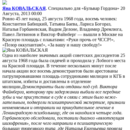
Яна КОВАЛЬСКАЯ
. Специально для «Бульвар Гордона»
20
Августа, 2013 00:00
Ровно 45 лет назад, 25 августа 1968 года, восемь человек:
Константин Бабицкий, Татьяна Баева, Лариса Богораз,
Наталья Горбаневская, Вадим Делоне, Владимир Дремлюга,
Павел Литвинов и Виктор Файнберг — вышли в Москве на
Красную площадь с плакатами: «Руки прочь от ЧССР!»,
«Позор оккупантам!», «За вашу и нашу свободу!»
Одна из наиболее значимых акций советских диссидентов 25
августа 1968 года была сидячей и проходила у Лобного места
на Красной площади. В течение нескольких минут после
начала акции все восемь демонстрантов были арестованы
патрулировавшими площадь сотрудниками милиции и КГБ в
штатском, избиты и доставлены в отделение
милиции.
Демонстранты были отданы под суд. Виктора
Файнберга, которому при задержании выбили все передние
зубы и чье при­сутствие в суде в связи с этим было не­же­
лательным, подвергли психиатрической экспертизе, признали
невменяемым и отправили на принудительное лечение в
Ленинградскую психбольницу, где он находился четыре года.
Горбаневскую обследовали, поставили диагноз «вялотекущая
шизофрения», после чего направили в пси­хиатрическую
больницу тюремного типа, где Наталья Евгеньевна провела