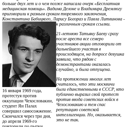
больше двух лет и о чем позже написала очерк «Бес­­платная
медицинская помощь». Вадима Делоне и Владимира Дремлюгу
приговорили к разным срокам тюремного заключения,
Константина Бабицкого, Ларису Богораз и Павла Литвинова -
к различным срокам ссылки.
21-летнюю Татьяну Баеву сразу
после ареста все семеро
участников акции отговорили от
дальнейшего участия в
происходящем, на допросе девушка
заявила, что рядом с
демонстрантами оказалась
случайно, и была отпущена.
На протяжении многих лет
считалось, что эти москвичи
были единственными в СССР, кто
16 января 1969 года,
публично выразил свой протест
протестуя против
против ввода советских войск в
оккупации Чехословакии,
Чехословакию и тем спас
студент Ян Палах
репутацию советской
совершил самосожжение.
интеллигенции. Но, оказывается,
Скончался через три дня,
это не так.
до апреля 1969-го
повторили по пытки