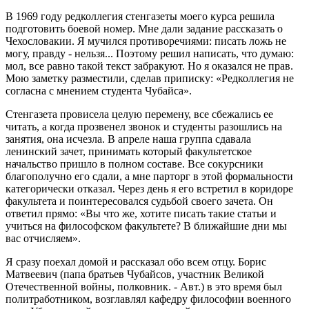
В 1969 году ред­коллегия стенгазеты моего курса решила
подготовить боевой номер. Мне дали задание рассказать о
Чехословакии. Я мучился про­тиворечиями: писать ложь не
могу, правду - нельзя... Поэтому решил написать, что думаю:
мол, все равно такой текст забракуют. Но я оказался не прав.
Мою заметку разместили, сделав приписку: «Редколлегия не
согласна с мнением студента Чубайса».
Стенгазета провисела целую перемену, все сбежались ее
читать, а когда прозвенел звонок и студенты разошлись на
занятия, она исчезла. В апреле наша группа сдавала
ленинский зачет, принимать который факультетское
начальство пришло в полном составе. Все сокурсники
благополучно его сдали, а мне парторг в этой формальности
категорически отказал. Через день я его встретил в коридоре
факультета и поинтересовался судьбой своего зачета. Он
ответил прямо: «Вы что же, хотите писать такие статьи и
учиться на философском факультете? В ближайшие дни мы
вас отчисляем».
Я сразу поехал домой и рассказал обо всем отцу. Борис
Матвеевич (папа братьев Чубайсов, участник Великой
Отечественной войны, полковник. - Авт.) в это время был
политработником, возглавлял кафедру философии военного