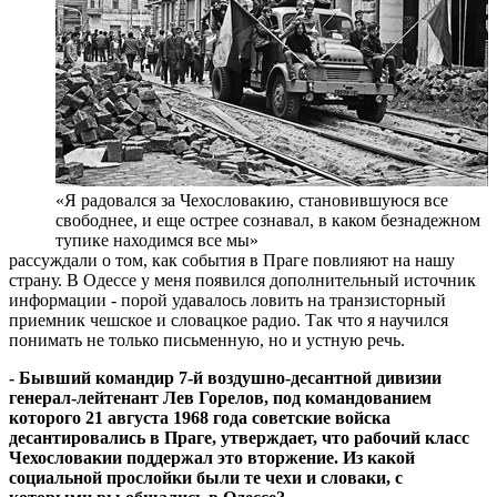
«Я радовался за Чехословакию, становившуюся все
свободнее, и еще острее сознавал, в каком безнадежном
тупике находимся все мы»
рассуждали о том, как события в Праге повлияют на нашу
страну. В Одессе у меня появился дополнительный источник
информации - порой удавалось ловить на транзисторный
приемник чешское и словацкое радио. Так что я научился
понимать не только письменную, но и устную речь.
- Бывший командир 7-й воздушно-десантной дивизии
генерал-лейтенант Лев Горелов, под командованием
которого 21 августа 1968 года советские войска
десантировались в Праге, ут­вер­ждает, что рабочий класс
Чехословакии поддержал это вторжение. Из какой
социальной прослойки были те чехи и словаки, с