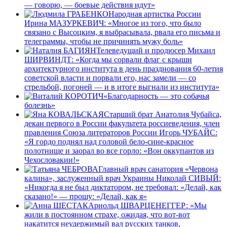
— говорю, — боевые действия идут»
Народная артистка России
Ирина МАЗУРКЕВИЧ: «Многое из того, что было
связано с Высоцким, я выбрасывала, рвала его письма и
телеграммы, чтобы не причинять мужу боль»
Телеведущий и продюсер Михаил
ШИРВИНДТ: «Когда мы сорвали флаг с крыши
архитектурного института в день празднования 60-летия
советской власти и порвали его, нас замели — со
стрельбой, погоней — и в итоге выгнали из института»
«Благодарность — это собачья
болезнь»
Старший брат Анатолия Чубайса,
декан первого в России факультета россиеведения, член
правления Союза литераторов России Игорь ЧУБАЙС:
«Я гордо поднял над головой бело-сине-красное
полотнище и заорал во все горло: «Вон оккупантов из
Чехословакии!»
Главный врач санатория «Червона
калина», заслуженный врач Украины Николай СИВЫЙ:
«Никогда я не был диктатором, не требовал: «Делай, как
сказано!» — прошу: «Делай, как я»
Арнольд ШВАРЦЕНЕГГЕР: «Мы
жили в постоянном страхе, ожидая, что вот-вот
накатится неудержимый вал русских танков,