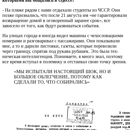
которыми вы общались в Одессе?
- На пляже рядом с нами отдыхали студенты из ЧССР. Они
позже признались, что после 21 августа им «не гарантировали
воз­вращение домой в оговоренный за­ранее срок», все
зависело от того, как будут раз­виваться события.
На улицах города я иногда видел машины с чехословацкими
номерами и разговаривал с пассажирами. Они показывали
мне, а то и дарили листовки, газеты, которые перевозили
через границу, спрятав под ру­кава рубашек. Это была тех­
ническая интеллигенция. По­нимаете, я много знал, поэтому
все время вступал в полемику и отстаивал свою точку зрения.
«МЫ ИСПЫТАЛИ НАСТОЯЩИЙ ШОК, НО И
БОЛЬШОЕ ОБЛЕГЧЕНИЕ, ПОТОМУ КАК
СДЕЛАЛИ ТО, ЧТО СОБИРАЛИСЬ»