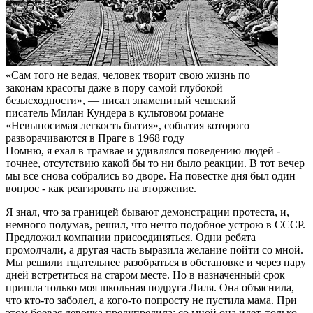
«Сам того не ведая, человек творит свою жизнь по
законам красоты даже в пору самой глубокой
безысходности», — писал знаменитый чешский
писатель Милан Кундера в культовом романе
«Невыносимая легкость бытия», события которого
разворачиваются в Праге в 1968 году
Помню, я ехал в трамвае и удивлялся поведению людей -
точнее, отсутствию какой бы то ни было реакции. В тот вечер
мы все снова собрались во дворе. На повестке дня был один
вопрос - как реагировать на вторжение.
Я знал, что за границей бывают демонстрации протеста, и,
немного подумав, решил, что нечто подобное устрою в СССР.
Предложил компании присоединяться. Одни ребята
промолчали, а другая часть выразила желание пойти со мной.
Мы решили тщательнее разобраться в обстановке и через пару
дней встретиться на старом месте. Но в назначенный срок
пришла только моя школьная подруга Лиля. Она объяснила,
что кто-то заболел, а кого-то попросту не пустила мама. При
этом боевая девочка предупредила: со мной она идет, только