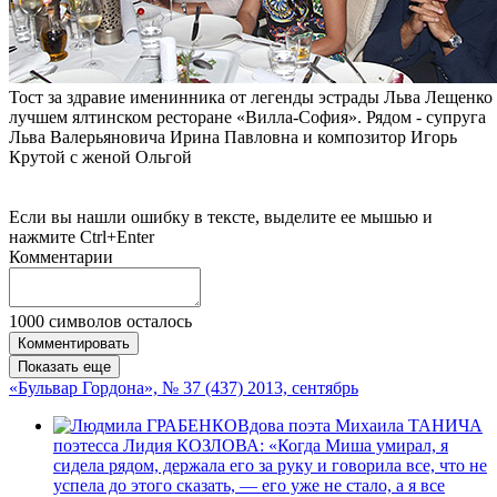
Тост за здравие именинника от легенды эстрады Льва Лещенко
лучшем ялтинском ресторане «Вилла-София». Рядом - супруга
Льва Валерьяновича Ирина Павловна и композитор Игорь
Крутой с женой Ольгой
Если вы нашли ошибку в тексте, выделите ее мышью и
нажмите Ctrl+Enter
Комментарии
1000
символов осталось
Комментировать
Показать еще
«Бульвар Гордона», № 37 (437) 2013, сентябрь
Вдова поэта Михаила ТАНИЧА
поэтесса Лидия КОЗЛОВА: «Когда Миша умирал, я
сидела рядом, держала его за руку и говорила все, что не
успела до этого сказать, — его уже не стало, а я все