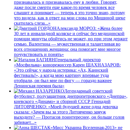
признавалась и признавалась ему в любви. Говорят,
даже после смерти еще какое-то время человек все
слышит и понимает — теперь я это точно знаю, потому
что видела, как в ответ на мои слова по Мишиной щеке
скатилась слеза...»
Александр МОРОЗ: «Жена более
30 лет в инвалидной коляске и сейчас без медицинской
помощи минуты обойтись не может, но при этом держит
семью. Валентина — мужественная и талантливая во
всех отношениях женщина: она помогает мне многое
почувствовать и понять»
Генеральный директор
«Мосфильма» кинорежиссер Карен ШАХНАЗАРОВ:
«Это сейчас у народа истерика: «Ах, Каннский
фестиваль!», а когда мою картину впервые туда
отобрали, он был мне по фигу — гораздо важнее
Ленинская премия была»
Легендарный советский
футболист, полузащитник днепропетровского «Днепра»,
киевского «Динамо» и сборной СССР Геннадий
ЛИТОВЧЕНКО: «Моей будущей жене одна девочка
сказала: «Зачем вы за этого Литовченко замуж
выходите? — Протасов поинтереснее, он больше голов
забивает...»
«Мисс Украина Вселенная-2013» не