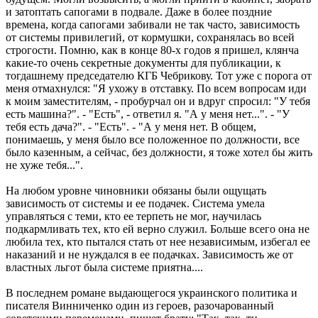
и затоптать сапогами в подвале. Даже в более поздние
времена, когда сапогами забивали не так часто, зависимость
от системы привилегий, от кормушки, сохранялась во всей
строгости. Помню, как в конце 80-х годов я пришел, клянча
какие-то очень секретные документы для публикации, к
тогдашнему председателю КГБ Чебрикову. Тот уже с порога от
меня отмахнулся: "Я ухожу в отставку. По всем вопросам иди
к моим заместителям, - пробурчал он и вдруг спросил: "У тебя
есть машина?". - "Есть", - ответил я. "А у меня нет...". - "У
тебя есть дача?". - "Есть". - "А у меня нет. В общем,
понимаешь, у меня было все положенное по должности, все
было казенным, а сейчас, без должности, я тоже хотел бы жить
не хуже тебя...".
На любом уровне чиновники обязаны были ощущать
зависимость от системы и ее подачек. Система умела
управляться с теми, кто ее терпеть не мог, научилась
подкармливать тех, кто ей верно служил. Больше всего она не
любила тех, кто пытался стать от нее независимым, избегал ее
наказаний и не нуждался в ее подачках. Зависимость же от
властных льгот была системе приятна....
В последнем романе выдающегося украинского политика и
писателя Винниченко один из героев, разочарованный