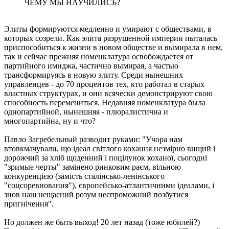
ЧЕМУ МЫ НАУЧИЛИСЬ?
Элиты формируются медленно и умирают с обществами, в
которых созрели. Как элита разрушенной империи пыталась
приспособиться к жизни в новом обществе и вымирала в нем,
так и сейчас прежняя номенклатура освобождается от
партийного имиджа, частично вымирая, а частью
трансформируясь в новую элиту. Среди нынешних
управленцев - до 70 процентов тех, кто работал в старых
властных структурах, и они всячески демонстрируют свою
способность перемениться. Недавняя номенклатура была
однопартийной, нынешняя - плюралистична и
многопартийна, ну и что?
Павло Загребельный разводит руками: "Учора нам
втовкмачували, що iдеал свiтлого кохання незмiрно вищий i
дорожчий за хлiб щоденний i поцiлунок коханої, сьогоднi
"зримые черты" замiнено ринковим раєм, вiльною
конкуренцiєю (замiсть сталiнсько-ленiнського
"соцсоревнования"), європейсько-атлантичними iдеалами, i
знов наш нещасний розум неспроможний позбутися
пригнiчення".
Но должен же быть выход! 20 лет назад (тоже юбилей?)