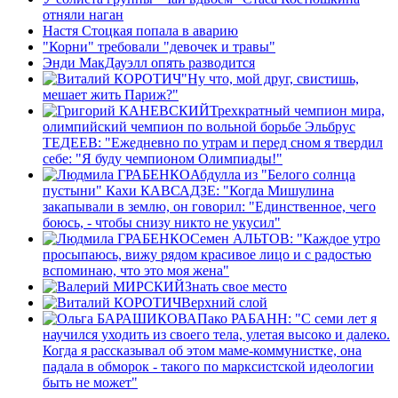
отняли наган
Настя Стоцкая попала в аварию
"Корни" требовали "девочек и травы"
Энди МакДауэлл опять разводится
"Ну что, мой друг, свистишь,
мешает жить Париж?"
Трехкратный чемпион мира,
олимпийский чемпион по вольной борьбе Эльбрус
ТЕДЕЕВ: "Ежедневно по утрам и перед сном я твердил
себе: "Я буду чемпионом Олимпиады!"
Абдулла из "Белого солнца
пустыни" Кахи КАВСАДЗЕ: "Когда Мишулина
закапывали в землю, он говорил: "Единственное, чего
боюсь, - чтобы снизу никто не укусил"
Семен АЛЬТОВ: "Каждое утро
просыпаюсь, вижу рядом красивое лицо и с радостью
вспоминаю, что это моя жена"
Знать свое место
Верхний слой
Пако РАБАНН: "С семи лет я
научился уходить из своего тела, улетая высоко и далеко.
Когда я рассказывал об этом маме-коммунистке, она
падала в обморок - такого по марксистской идеологии
быть не может"