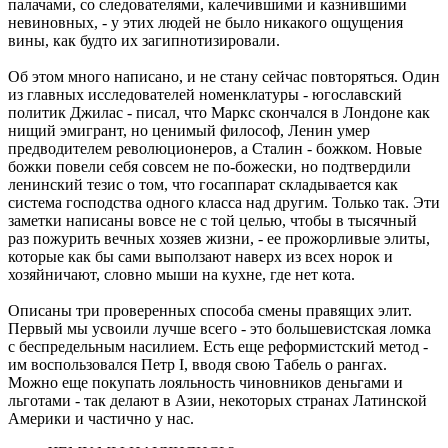
палачами, со следователями, калечившими и казнившими
невиновных, - у этих людей не было никакого ощущения
вины, как будто их загипнотизировали.
Об этом много написано, и не стану сейчас повторяться. Один
из главных исследователей номенклатуры - югославский
политик Джилас - писал, что Маркс скончался в Лондоне как
нищий эмигрант, но ценимый философ, Ленин умер
предводителем революционеров, а Сталин - божком. Новые
божки повели себя совсем не по-божески, но подтвердили
ленинский тезис о том, что госаппарат складывается как
система господства одного класса над другим. Только так. Эти
заметки написаны вовсе не с той целью, чтобы в тысячный
раз пожурить вечных хозяев жизни, - ее прожорливые элиты,
которые как бы сами выползают наверх из всех норок и
хозяйничают, словно мыши на кухне, где нет кота.
Описаны три проверенных способа смены правящих элит.
Первый мы усвоили лучше всего - это большевистская ломка
с беспредельным насилием. Есть еще реформистский метод -
им воспользовался Петр I, вводя свою Табель о рангах.
Можно еще покупать лояльность чиновников деньгами и
льготами - так делают в Азии, некоторых странах Латинской
Америки и частично у нас.