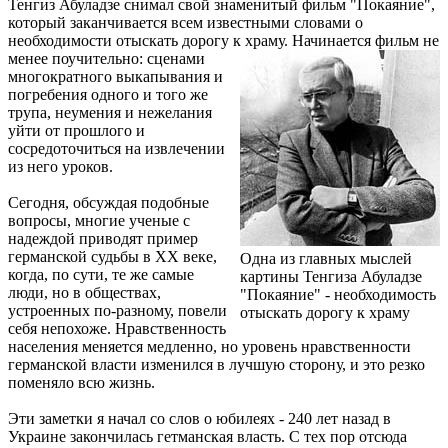
Тенгиз Абуладзе снимал свой знаменитый фильм "Покаяние",
который заканчивается всем известными словами о
необходимости отыскать дорогу к храму.
Начинается фильм не
менее поучительно: сценами
многократного выкапывания и
погребения одного и того же
трупа, неумения и нежелания
уйти от прошлого и
сосредоточиться на извлечении
из него уроков.
Сегодня, обсуждая подобные
вопросы, многие ученые с
надеждой приводят пример
германской судьбы в ХХ веке,
Одна из главных мыслей
когда, по сути, те же самые
картины Тенгиза Абуладзе
люди, но в обществах,
"Покаяние" - необходимость
устроенных по-разному, повели
отыскать дорогу к храму
себя непохоже. Нравственность
населения меняется медленно, но уровень нравственности
германской власти изменился в лучшую сторону, и это резко
поменяло всю жизнь.
Эти заметки я начал со слов о юбилеях - 240 лет назад в
Украине закончилась гетманская власть. С тех пор отсюда