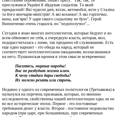
советскими переменами, пишет брату: "Так, так, ти
прислужився Українi й збудував соцiалiзм. Та який
прекрасний! Якi чудеснi дачi, вiлли, автомобiлi, яхти у Сталiна
та його яничарiв-мiнiстрiв! А якi коханки! А якi горiлочки,
вина, кав’яри! У царя такого соцiалiзму не було". Герой
Винниченко очень старался, но "недополучил"...
Сегодня я знаю многих интеллигентов, которые бедуют и во
всем обвиняют не себя, а очередную власть, которая, мол,
недорассчиталась с ними, так преданно ей служившими. Есть
еще один вариант - это обида на народ, который не
соответствует интеллигентским ожиданиям, возлагавшимся
на него. Пушкинская ирония в этом смысле всевременна:
Паситесь, мирные народы!
Вас не разбудит жизни клич.
К чему стадам дары свободы?
Их можно резать или стричь.
Недавно у одного из современных политологов (Третьякова) я
наткнулся на перечень признаков, которые, по мнению
исследователя, свойственны нашей интеллигенции едва ли не
во все исторические эпохи. Первое - это постоянные
требования денег у власти. Второе - постоянное недовольство
народом (при царе, при большевиках, при современных