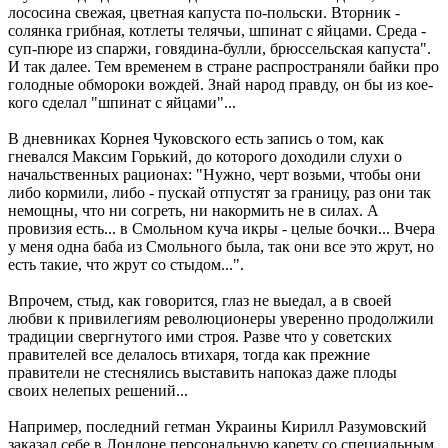
лососина свежая, цветная капуста по-польски. Вторник -
солянка грибная, котлеты телячьи, шпинат с яйцами. Среда -
суп-пюре из спаржи, говядина-булли, брюссельская капуста".
И так далее. Тем временем в стране распространяли байки про
голодные обмороки вождей. Знай народ правду, он бы из кое-
кого сделал "шпинат с яйцами"...
В дневниках Корнея Чуковского есть запись о том, как
гневался Максим Горький, до которого доходили слухи о
начальственных рационах: "Нужно, черт возьми, чтобы они
либо кормили, либо - пускай отпустят за границу, раз они так
немощны, что ни согреть, ни накормить не в силах. А
провизия есть... в Смольном куча икры - целые бочки... Вчера
у меня одна баба из Смольного была, так они все это жрут, но
есть такие, что жрут со стыдом...".
Впрочем, стыд, как говорится, глаз не выедал, а в своей
любви к привилегиям революционеры уверенно продолжили
традиции свергнутого ими строя. Разве что у советских
правителей все делалось втихаря, тогда как прежние
правители не стеснялись выставить напоказ даже плоды
своих нелепых решений...
Например, последний гетман Украины Кирилл Разумовский
заказал себе в Лондоне персональную карету со специальным