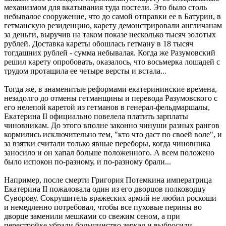
механизмом для вкатывания туда постели. Это было столь
небывалое сооружение, что до самой отправки ее в Батурин, в
гетманскую резиденцию, карету демонстрировали англичанам
за деньги, выручив на таком показе несколько тысяч золотых
рублей. Доставка кареты обошлась гетману в 18 тысяч
тогдашних рублей - сумма небывалая. Когда же Разумовский
решил карету опробовать, оказалось, что восьмерка лошадей с
трудом протащила ее четыре версты и встала...
Тогда же, в знаменитые реформами екатерининские времена,
незадолго до отмены гетманщины и перевода Разумовского с
его нелепой каретой из гетманов в генерал-фельдмаршалы,
Екатерина II официально повелела платить зарплаты
чиновникам. До этого вполне законно чинуши разных рангов
кормились исключительно тем, "кто что даст по своей воле", и
за взятки считали только явные переборы, когда чиновника
заносило и он хапал больше положенного. А всем положено
было испокон по-разному, и по-разному брали...
Например, после смерти Григория Потемкина императрица
Екатерина II пожаловала один из его дворцов полководцу
Суворову. Сокрушитель вражеских армий не любил роскоши
и немедленно потребовал, чтобы все пуховые перины во
дворце заменили мешками со свежим сеном, а при
перестройке убрали большинство зеркал и выбросили