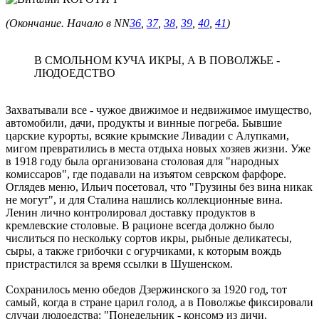
(Окончание. Начало в NN
36
,
37
,
38
,
39
,
40
,
41
)
В СМОЛЬНОМ КУЧА ИКРЫ, А В ПОВОЛЖЬЕ -
ЛЮДОЕДСТВО
Захватывали все - чужое движимое и недвижимое имущество,
автомобили, дачи, продукты и винные погреба. Бывшие
царские курорты, всякие крымские Ливадии с Алупками,
мигом превратились в места отдыха новых хозяев жизни. Уже
в 1918 году была организована столовая для "народных
комиссаров", где подавали на изъятом севрском фарфоре.
Оглядев меню, Ильич посетовал, что "Грузины без вина никак
не могут", и для Сталина нашлись коллекционные вина.
Ленин лично контролировал доставку продуктов в
кремлевские столовые. В рационе всегда должно было
числиться по нескольку сортов икры, рыбные деликатесы,
сыры, а также грибочки с огурчиками, к которым вождь
пристрастился за время ссылки в Шушенском.
Сохранилось меню обедов Дзержинского за 1920 год, тот
самый, когда в стране царил голод, а в Поволжье фиксировали
случаи людоедства: "Понедельник - консомэ из дичи,