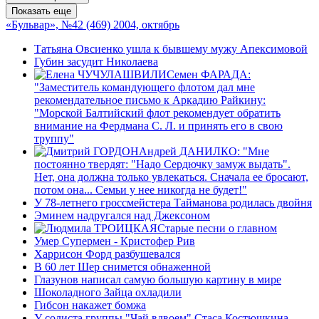
Показать еще
«Бульвар», №42 (469) 2004, октябрь
Татьяна Овсиенко ушла к бывшему мужу Апексимовой
Губин засудит Николаева
Семен ФАРАДА:
"Заместитель командующего флотом дал мне
рекомендательное письмо к Аркадию Райкину:
"Морской Балтийский флот рекомендует обратить
внимание на Фердмана С. Л. и принять его в свою
труппу"
Андрей ДАНИЛКО: "Мне
постоянно твердят: "Надо Сердючку замуж выдать".
Нет, она должна только увлекаться. Сначала ее бросают,
потом она... Семьи у нее никогда не будет!"
У 78-летнего гроссмейстера Тайманова родилась двойня
Эминем надругался над Джексоном
Старые песни о главном
Умер Супермен - Кристофер Рив
Харрисон Форд разбушевался
В 60 лет Шер снимется обнаженной
Глазунов написал самую большую картину в мире
Шоколадного Зайца охладили
Гибсон накажет бомжа
У солиста группы "Чай вдвоем" Стаса Костюшкина