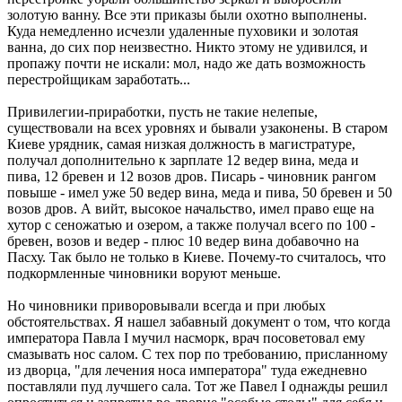
золотую ванну. Все эти приказы были охотно выполнены.
Куда немедленно исчезли удаленные пуховики и золотая
ванна, до сих пор неизвестно. Никто этому не удивился, и
пропажу почти не искали: мол, надо же дать возможность
перестройщикам заработать...
Привилегии-приработки, пусть не такие нелепые,
существовали на всех уровнях и бывали узаконены. В старом
Киеве урядник, самая низкая должность в магистратуре,
получал дополнительно к зарплате 12 ведер вина, меда и
пива, 12 бревен и 12 возов дров. Писарь - чиновник рангом
повыше - имел уже 50 ведер вина, меда и пива, 50 бревен и 50
возов дров. А вийт, высокое начальство, имел право еще на
хутор с сеножатью и озером, а также получал всего по 100 -
бревен, возов и ведер - плюс 10 ведер вина добавочно на
Пасху. Так было не только в Киеве. Почему-то считалось, что
подкормленные чиновники воруют меньше.
Но чиновники приворовывали всегда и при любых
обстоятельствах. Я нашел забавный документ о том, что когда
императора Павла I мучил насморк, врач посоветовал ему
смазывать нос салом. С тех пор по требованию, присланному
из дворца, "для лечения носа императора" туда ежедневно
поставляли пуд лучшего сала. Тот же Павел I однажды решил