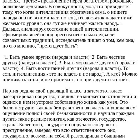
властях). Третье - преклонение перед богатством, роскошью,
большими деньгами. В совокупности, мол, это приводит к
тому, что когда интеллигенция обеспечена сама, о нищете
народа она не вспоминает, но когда ее достаток падает ниже
желаемого уровня, она тут же начинает жалеть народ...
Дальше, анализируя состояние нашей интеллигенции,
сформировавшейся под прессом нескольких едва ли
совместимых традиций, исследователь пишет о том, кем она,
по его мнению, "претендует быть":
"1. Быть умнее других (народа и власти). 2. Быть честнее
других (народа и власти). 3. Быть моральнее других (народа и
власти). 4. Быть воспитанней других (народа и власти). То
есть интеллигенция - это не власть и не народ". А кто? Можно
принимать это или не принимать, но призадуматься стоит.
Партия родила свой правящий класс, а затем этот класс
рассортировал общество, повлиял на множество отношений и
оценок в нем и устроил собственную жизнь как умел. Это
было нетрудно, так как безнравственная власть внушила всем
ощущение полной своей безнаказанности и научила граждан
путать такие разные понятия, как отечество, государство,
страна. Более того, государство поручало совершить
преступление, заверяя, что всю ответственность оно,
государство, возьмет на себя. Я разговаривал с бывшими