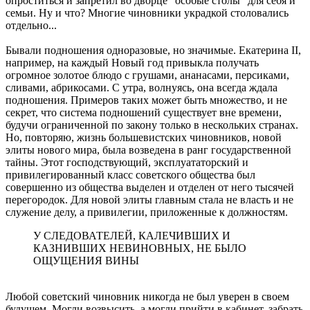
опроститься и запретил во дворце "особые столы" для себя и
семьи. Ну и что? Многие чиновники украдкой столовались
отдельно...
Бывали подношения одноразовые, но значимые. Екатерина II,
например, на каждый Новый год привыкла получать
огромное золотое блюдо с грушами, ананасами, персиками,
сливами, абрикосами. С утра, волнуясь, она всегда ждала
подношения. Примеров таких может быть множество, и не
секрет, что система подношений существует вне времени,
будучи ограниченной по закону только в нескольких странах.
Но, повторяю, жизнь большевистских чиновников, новой
элиты нового мира, была возведена в ранг государственной
тайны. Этот господствующий, эксплуататорский и
привилегированный класс советского общества был
совершенно из общества выделен и отделен от него тысячей
перегородок. Для новой элиты главным стала не власть и не
служение делу, а привилегии, приложенные к должностям.
У СЛЕДОВАТЕЛЕЙ, КАЛЕЧИВШИХ И
КАЗНИВШИХ НЕВИНОВНЫХ, НЕ БЫЛО
ОЩУЩЕНИЯ ВИНЫ
Любой советский чиновник никогда не был уверен в своем
будущем. Могли возвысить, а могли прийти в кабинет, забрать