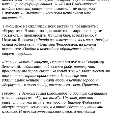
иливьи, риба фиршириванная...». «Юлия Владимировна,
имейте совесть, отпустите человека! -
не выдержал
Янукович. -
Слышите, у него дома черт знает что
творится!».
Тимошенко не сжалилась: всех заставила праздновать с
«Беркутом». В конце концов политики смирились и даже
тосты стали произносить. Лучший был, естественно, у
Николая Яновича («
Чтиби все плихое осталось пи-зи-ди!
»), а
самый эффектный - у Виктора Федоровича, на колени
вставшего: «
Заодно и новогоднее обращение к народу
отрепетирую...».
«Это уникальный концерт, -
признался публике Владимир
Зеленский,
- единст­венный в своем роде, потому что
программу мы переписывали каждый день - в зависимости от
того, что в стране происходило. И вот еще что
удивительно: четыре тысячи людей в центре города, а
«Беркута» - я имею в виду, настоящего - нет. Приятно...
Говорят, 1 декабря Юлия Владимировна достала охранников
колонии вопросом: «Ну, шо там?». Не знаю, что они
отвечали, но, как по мне, все просто. Виктор Федорович
обещал «почуть кожного», а в итоге сделал по чуть-чуть
кожного. И первым отреагировал Львов, а последним -