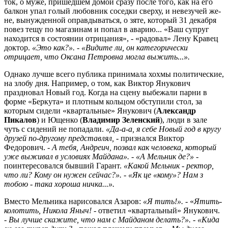
ток, о му­­­же, пришедшем домой сра­зу после того, как на его
балкон упал голый любовник соседки сверху, и невезучей же­
не, вынужденной оправдываться, о зяте, который 31 декабря
повез тещу по магазинам и попал в аварию... «Ваш супруг
находится в состоянии отрицания», - «радовал» Лену Кравец
доктор.
«Это как?». - «Видите ли, он категорически
отрицает, что Оксана Петровна могла выжить...».
Однако лучше всего публика принимала хохмы политические,
на злобу дня. Например, о том, как Виктор Янукович
праздновал Новый год. Когда на сцену выбежали парни в
форме «Беркута» и плотным кольцом обступили стол, за
которым сидели «квартальные» Янукович (
Александр
Пикалов
) и Ющенко (
Владимир Зеленский
), люди в зале
чуть с сидений не попадали.
«Да-а-а, я себе Новый год в кругу
друзей по-другому представлял, -
признался Виктор
Федорович. -
А тебя, Андреич, позвал как человека, который
уже выживал в условиях Майдана». - «А Мельник де?» -
поинтересовался бывший Гарант.
«Какой Мельник - ректор,
что ли? Кому он нужен сейчас?». - «Як це «кому»? Нам з
тобою - така хороша ничка...».
Вместо Мельника нарисовался Азаров:
«Я тить!».
- «
Ятить-
колотить, Никола Яныч! -
ответил «квартальный» Янукович.
- Вы лучше скажите, что нам с Майданом делать?». - «Кида