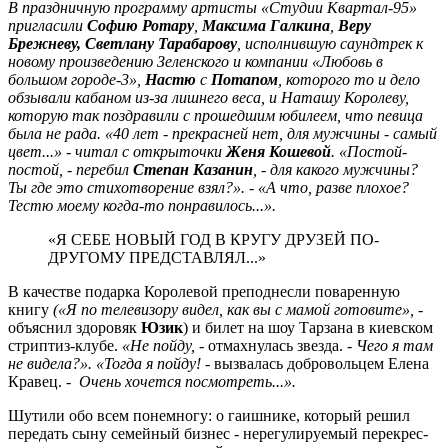
В праздничную про­­­грамму артисты «Студии Квартал-95»
пригласили
Софию Ротару
,
Максима Галкина
,
Веру
Брежневу, Светлану Тарабарову
, исполнившую саундтрек к
новому произведению Зеленского и компании «Любовь в
большом городе-3»,
Настю
с
Потапом
, которого то и дело
обзывали кабаном из-за лишнего веса, и Наташу Королеву,
которую так поздравили с прошедшим юбилеем, что певица
была не рада. «40 лет - прекрасней нет, для мужчины - самый
цвет...» - читал с открыточки
Женя Кошевой
. «Постой-
постой, - перебил
Степан Казанин
, - для какого мужчины?
Ты где это стихотворение взял?». - «А что, разве плохое?
Тестю моему когда-то понравилось...».
«Я СЕБЕ НОВЫЙ ГОД В КРУГУ ДРУЗЕЙ ПО-
ДРУГОМУ ПРЕДСТАВЛЯЛ...»
В качестве подарка Королевой преподнесли поваренную
книгу
(«Я по телевизору видел, как вы с мамой готовите»,
-
объяснил здоровяк
Юзик
) и билет на шоу Тарзана в киевском
стриптиз-клубе.
«Не пойду, -
отмахнулась звезда. -
Чего я там
не видела?». «Тогда я пойду! -
вызвалась добровольцем Еле­на
Кравец. -
Очень хочется посмотреть...».
Шутили обо всем понемногу: о гаишнике, который решил
передать сыну семейный бизнес - нерегулируемый перекрес­