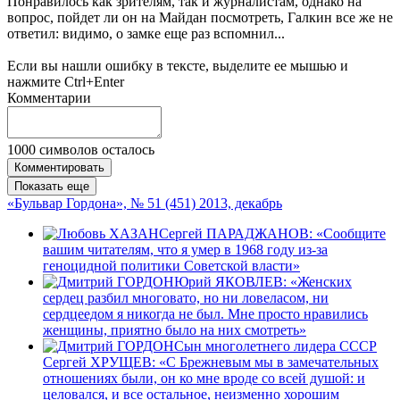
Понравилось как зрителям, так и журналистам, однако на
вопрос, пойдет ли он на Майдан посмотреть, Галкин все же не
ответил: видимо, о замке еще раз вспомнил...
Если вы нашли ошибку в тексте, выделите ее мышью и
нажмите Ctrl+Enter
Комментарии
1000
символов осталось
Комментировать
Показать еще
«Бульвар Гордона», № 51 (451) 2013, декабрь
Сергей ПАРАДЖАНОВ: «Сообщите
вашим читателям, что я умер в 1968 году из-за
геноцидной политики Советской власти»
Юрий ЯКОВЛЕВ: «Женских
сердец разбил многовато, но ни ловеласом, ни
сердцеедом я никогда не был. Мне просто нравились
женщины, приятно было на них смотреть»
Сын многолетнего лидера СССР
Сергей ХРУЩЕВ: «С Брежневым мы в замечательных
отношениях были, он ко мне вроде со всей душой: и
целовался, и все остальное, неизменно хорошим