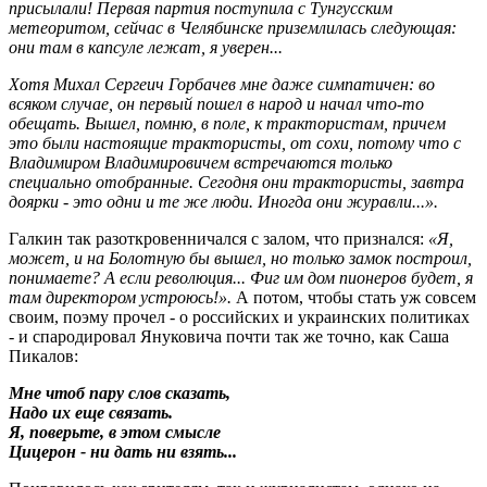
присылали! Первая партия поступила с Тунгусским
метеоритом, сейчас в Челябинске приземлилась следующая:
они там в капсуле лежат, я уверен...
Хотя Михал Сергеич Горбачев мне даже симпатичен: во
всяком случае, он первый пошел в народ и начал что-то
обещать. Вышел, помню, в поле, к трактористам, причем
это были настоящие трактористы, от сохи, потому что с
Владимиром Владимировичем встречаются только
специально отобранные. Сегодня они трактористы, завтра
доярки - это одни и те же люди. Иногда они журавли...».
Галкин так разоткровенничался с залом, что признался:
«Я,
может, и на Болотную бы вышел, но только замок построил,
понимаете? А если революция... Фиг им дом пионеров будет, я
там директором устроюсь!».
А потом, чтобы стать уж совсем
своим, поэму прочел - о российских и украинских политиках
- и спародировал Януковича почти так же точно, как Саша
Пикалов:
Мне чтоб пару слов сказать,
Надо их еще связать.
Я, поверьте, в этом смысле
Цицерон - ни дать ни взять...