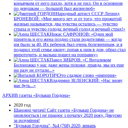
коньячком от него пахло, хотя и не пил. Он в основном
по девушкам — большой был жизнелюб»
Народный артист СССР Леонид
БРОНЕВОЙ: «Мне много лет, и от того, что прожитой
жизнью называется, два чувства остались — чувство
страха и чувство голода: вечный голод и вечный страх!»
Никас САФРОНОВ: «Один мой
приятель и его жена поздно стали родителями — когда
им было за 40. Их ребенок был очень болезненным, и я
подарил этой семье икону: попав к ним в дом, образ стал
мироточить, и малыш пошел на поправку»
Павел ЗИБРОВ: «С Виталиком
Билоножко у нас даже жены похожи, правда, мы их еще
ни разу не путали...»
Это сладкое слово «империя»
Владимир ЗЕЛЕНСКИЙ: «Нас знову
має буть...»
АРХИВ газеты «Бульвар Гордона»
2020 год
Шановні читачі! Сайт газети «Бульвар Гордона» не
оновлюється і не працює з початку 2020 року. Дякуємо
за розуміння!
"Бульвар Гордона", №4 (768) 2020, январь