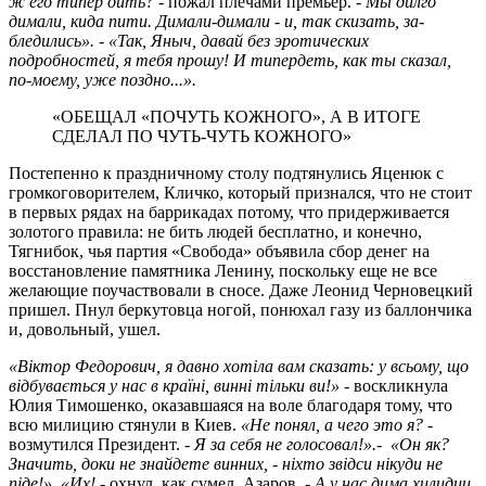
ж его типер дить? -
пожал пле­чами премьер. -
Мы дилго
димали, кида пити. Димали-димали - и, так скизать, за­
бледились». - «Так, Яныч, давай без эротических
подробностей, я тебя прошу! И ти­пердеть, как ты сказал,
по-моему, уже поздно...».
«ОБЕЩАЛ «ПОЧУТЬ КОЖНОГО», А В ИТОГЕ
СДЕЛАЛ ПО ЧУТЬ-ЧУТЬ КОЖНОГО»
Постепенно к праздничному столу подтянулись Яценюк с
громкоговорителем, Кличко, который признался, что не стоит
в первых рядах на баррикадах потому, что придерживается
золотого правила: не бить людей бесплатно, и конечно,
Тягнибок, чья партия «Свобода» объявила сбор денег на
восстановление памятника Ленину, поскольку еще не все
желающие по­участвовали в сносе. Даже Леонид Черновецкий
пришел. Пнул беркутовца ногой, понюхал газу из баллончика
и, довольный, ушел.
«Віктор Федорович, я давно хотіла вам сказать: у всьому, що
відбувається у нас в країні, винні тільки ви!» -
воскликнула
Юлия Тимошенко, оказавшаяся на воле благодаря тому, что
всю милицию стянули в Киев.
«Не понял, а чего это я? -
возмутился Президент.
- Я за себя не голосовал!».- «Он як?
Значить, доки не знайдете винних, - ніхто звідси нікуди не
піде!». «Их! -
охнул, как сумел, Азаров. -
А у нас дима хилидиц,