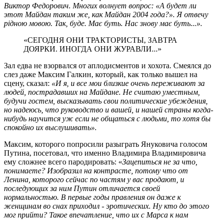
Виктор Федорович. Многих волнует вопрос: «А будет ли
этот Майдан таким же, как Майдан 2004 года?». Я отвечу
рідною мовою. Так, буде. Має буть. Нас знову має буть...».
«СЕГОДНЯ ОНИ ТРАКТОРИСТЫ, ЗАВТРА
ДОЯРКИ. ИНОГДА ОНИ ЖУРАВЛИ...»
Зал едва не взорвался от аплодисментов и хохота. Смеялся до
слез даже Максим Галкин, который, как только вышел на
сцену, сказал:
«И я, и все мои близкие очень переживают за
людей, пострадавших на Майдане. Не считаю уместным,
будучи гостем, высказывать свои политические убеждения,
но надеюсь, что руководство и вашей, и нашей страны когда-
нибудь научится уж если не общаться с людьми, то хотя бы
спокойно их выслушивать».
Максим, которого попросили разыграть Януковича голосом
Путина, посетовал, что именно Владимира Владимировича
ему сложнее всего пародировать: «
Зацепиться не за что,
понимаете? Изобразил на контрасте, потому что от
Ленина, которого сейчас по частям у вас продают, и
последующих за ним Путин отличается своей
нормальностью. В первые годы правления он даже к
женщинам во снах приходил - эротических. Ну кто до этого
мог прийти? Такое впечатление, что их с Марса к нам