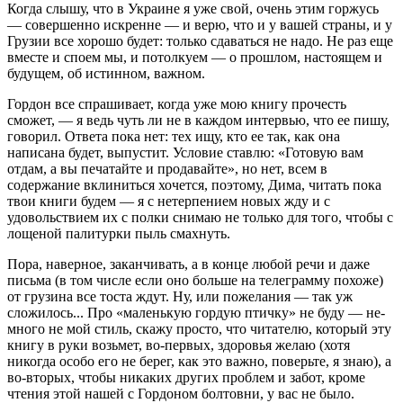
Когда слышу, что в Украине я уже свой, очень этим горжусь
— совершенно искренне — и верю, что и у вашей страны, и у
Грузии все хорошо будет: только сдаваться не надо. Не раз еще
вместе и споем мы, и потолкуем — о прошлом, настоящем и
будущем, об истинном, важном.
Гордон все спрашивает, когда уже мою книгу прочесть
сможет, — я ведь чуть ли не в каждом интервью, что ее пишу,
говорил. Ответа пока нет: тех ищу, кто ее так, как она
написана будет, выпустит. Условие ставлю: «Готовую вам
отдам, а вы печатайте и продавайте», но нет, всем в
содержание вклиниться хочется, поэтому, Дима, читать пока
твои книги будем — я с нетерпением новых жду и с
удовольствием их с полки снимаю не только для того, чтобы с
лощеной палитурки пыль смахнуть.
Пора, наверное, заканчи­вать, а в конце любой речи и даже
письма (в том числе если оно больше на телеграмму похоже)
от грузина все тоста ждут. Ну, или пожелания — так уж
сложилось... Про «маленькую гор­дую птичку» не буду — не­
много не мой стиль, скажу просто, что читателю, который эту
книгу в руки возьмет, во-первых, здоровья же­лаю (хотя
никогда особо его не берег, как это важно, поверьте, я знаю), а
во-вторых, чтобы никаких других проблем и забот, кроме
чтения этой нашей с Гордоном болтовни, у вас не было.