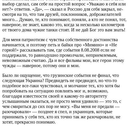
выбор сделал, сам себе на простой вопрос «Ува­жаю я себя или
нет?» ответив. «Да», — сказал и Рос­сию для себя закрыл, не­
смотря на то, что там друзей, поклонников, доброжелателей
много... Думаю, те, кто понимают, поняли, а кто не понял, тот,
наверное, не знает, каково это, ког­да за несколько километров
от твоего дома чужие танки стоят. И не дай Бог это вам знать!
Для меня патриотизм с чувства собственного достоинства
начинается, и поэтому петь и байки про «Мимино» и «Не
горюй!» рассказывать там, где события 8.08.2008 если не
поддержали, то равнодушно промолчали, неприемлемым,
невозможным считаю. Да и все фильмы мои, все герои этому
чужды — наверное, потому они и мои.
Было ли ощущение, что грузинские события не финал, что
следующая Украина? Предвидеть не предвидел, но что-то
подобное все-таки чувствовал, и молчание тех, кто хотя бы
попробовать на ситуацию повлиять мог и, возможно,
благодаря известности своей и какому-то авторитету
услышанным оказаться, не просто меня удивило — это то, с
чем смириться до сих пор не могу. «Вы меня не предали —
разочаровали» — позднее я спел, и украинцев, которые
принимать у себя тех, кто их точно так же разочаровали, не
хотят, прекрасно понимаю.