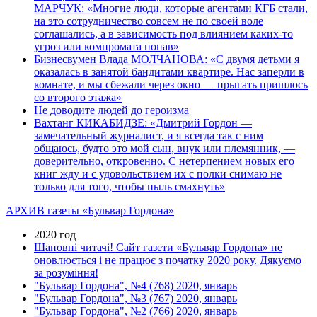
МАРЧУК: «Многие люди, которые агентами КГБ стали,
на это сотрудничество совсем не по своей воле
соглашались, а в зависимость под влиянием каких-то
угроз или компромата попав»
Бизнесвумен Влада МОЛЧАНОВА: «С двумя детьми я
оказалась в занятой бандитами квартире. Нас заперли в
комнате, и мы сбежали через окно — прыгать пришлось
со второго этажа»
Не доводите людей до героизма
Вахтанг КИКАБИДЗЕ: «Дмитрий Гордон —
замечательный журналист, и я всегда так с ним
общаюсь, будто это мой сын, внук или племянник, —
доверительно, откровенно. С нетерпением новых его
книг жду и с удовольствием их с полки снимаю не
только для того, чтобы пыль смахнуть»
АРХИВ газеты «Бульвар Гордона»
2020 год
Шановні читачі! Сайт газети «Бульвар Гордона» не
оновлюється і не працює з початку 2020 року. Дякуємо
за розуміння!
"Бульвар Гордона", №4 (768) 2020, январь
"Бульвар Гордона", №3 (767) 2020, январь
"Бульвар Гордона", №2 (766) 2020, январь