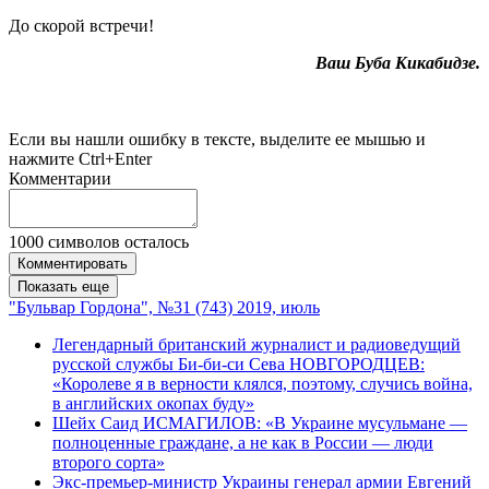
До скорой встречи!
Ваш Буба Кикабидзе.
Если вы нашли ошибку в тексте, выделите ее мышью и
нажмите Ctrl+Enter
Комментарии
1000
символов осталось
Комментировать
Показать еще
"Бульвар Гордона", №31 (743) 2019, июль
Легендарный британский журналист и радиоведущий
русской службы Би-би-си Сева НОВГОРОДЦЕВ:
«Королеве я в верности клялся, поэтому, случись война,
в английских окопах буду»
Шейх Саид ИСМАГИЛОВ: «В Украине мусульмане —
полноценные граждане, а не как в России — люди
второго сорта»
Экс-премьер-министр Украины генерал армии Евгений