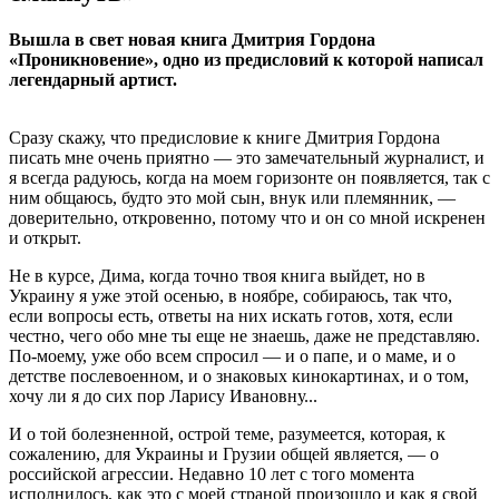
Вышла в свет новая книга Дмитрия Гордона
«Проникновение», одно из предисловий к которой написал
легендарный артист.
Сразу скажу, что предисловие к книге Дмитрия Гордона
писать мне очень приятно — это замечательный журналист, и
я всегда радуюсь, когда на моем горизонте он появляется, так с
ним общаюсь, будто это мой сын, внук или племянник, —
доверительно, откровенно, потому что и он со мной искренен
и открыт.
Не в курсе, Дима, когда точно твоя книга выйдет, но в
Украину я уже этой осенью, в ноябре, собираюсь, так что,
если вопросы есть, ответы на них искать готов, хотя, если
честно, чего обо мне ты еще не знаешь, даже не представляю.
По-моему, уже обо всем спросил — и о папе, и о маме, и о
детстве послевоенном, и о знаковых кинокартинах, и о том,
хочу ли я до сих пор Ларису Ивановну...
И о той болезненной, острой теме, разумеется, которая, к
сожалению, для Украины и Грузии общей является, — о
российской агрес­сии. Недавно 10 лет с того момента
исполнилось, как это с моей страной произошло и как я свой