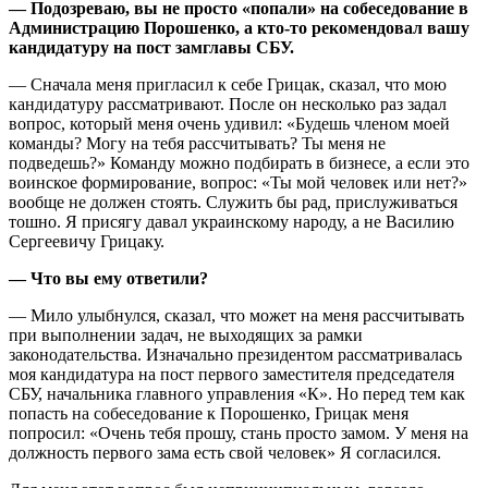
— Подозреваю, вы не просто «попали» на собеседование в
Администрацию Порошенко, а кто-то рекомендовал вашу
кандидатуру на пост замглавы СБУ.
— Сначала меня пригласил к себе Грицак, сказал, что мою
кандидатуру рассматривают. После он несколько раз задал
вопрос, который меня очень удивил: «Будешь членом моей
команды? Могу на тебя рассчитывать? Ты меня не
подведешь?» Команду можно подбирать в бизнесе, а если это
воинское формирование, вопрос: «Ты мой человек или нет?»
вообще не должен стоять. Служить бы рад, прислуживаться
тошно. Я присягу давал украинскому народу, а не Василию
Сергеевичу Грицаку.
— Что вы ему ответили?
— Мило улыбнулся, сказал, что может на меня рассчитывать
при выполнении задач, не выходящих за рамки
законодательства. Изначально президентом рассматривалась
моя кандидатура на пост первого заместителя председателя
СБУ, начальника главного управления «К». Но перед тем как
попасть на собеседование к Порошенко, Грицак меня
попросил: «Очень тебя прошу, стань просто замом. У меня на
должность первого зама есть свой человек» Я согласился.