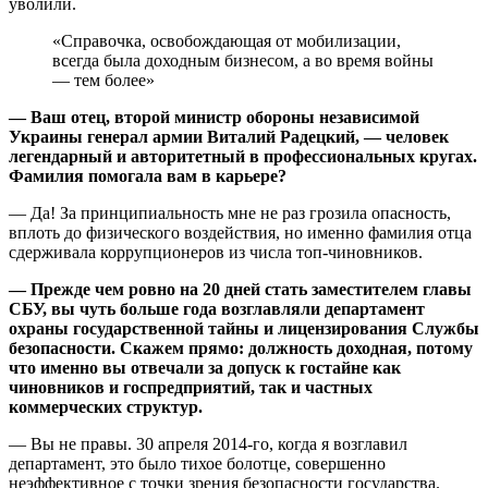
уволили.
«Справочка, освобождающая от мобилизации,
всегда была доходным бизнесом, а во время войны
— тем более»
— Ваш отец, второй министр обороны независимой
Украины генерал армии Виталий Радецкий, — человек
легендарный и авторитетный в профессио­нальных кругах.
Фамилия помогала вам в карьере?
— Да! За принципиальность мне не раз грозила опасность,
вплоть до физического воздействия, но именно фамилия отца
сдерживала коррупционеров из числа топ-чиновников.
— Прежде чем ровно на 20 дней стать заместителем главы
СБУ, вы чуть больше года возглавляли департамент
охраны государственной тайны и лицензирования Службы
безопасности. Скажем прямо: должность доходная, потому
что именно вы отвечали за допуск к гостайне как
чиновников и госпредприятий, так и частных
коммерческих структур.
— Вы не правы. 30 апреля 2014-го, когда я возглавил
департамент, это было тихое болотце, совершенно
неэффективное с точки зрения безопасности государства.