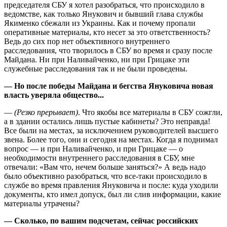
председателя СБУ я хотел разобраться, что происходило в
ведомстве, как только Янукович и бывший глава службы
Якименко сбежали из Украины. Как и почему пропали
оперативные материалы, кто несет за это ответственность?
Ведь до сих пор нет объективного внутреннего
расследования, что творилось в СБУ во время и сразу после
Майдана. Ни при Наливайченко, ни при Грицаке эти
служебные расследования так и не были проведены.
— Но после победы Майдана и бегства Януковича новая
власть уверяла общество...
—
(Резко прерывает)
. Что якобы все материалы в СБУ сожгли,
а в здании остались лишь пустые кабинеты? Это неправда!
Все были на местах, за исключением руководителей высшего
звена. Более того, они и сегодня на местах. Когда я поднимал
вопрос — и при Наливайченко, и при Грицаке — о
необходимости внутреннего расследования в СБУ, мне
отвечали: «Вам что, нечем больше заняться?» А ведь надо
было объективно разобраться, что все-таки происходило в
службе во время правления Януковича и после: куда уходили
документы, кто имел допуск, был ли слив информации, какие
материалы утрачены?
— Сколько, по вашим подсчетам, сейчас российских