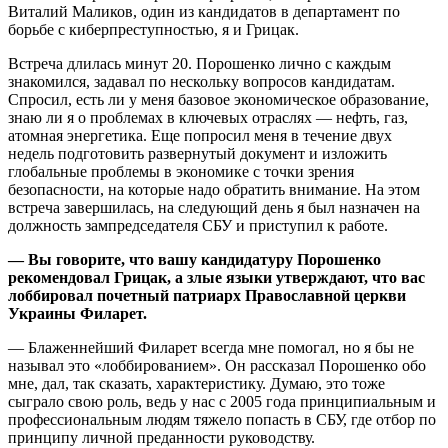
Виталий Маликов, один из кандидатов в департамент по
борьбе с киберпреступностью, я и Грицак.
Встреча длилась минут 20. Порошенко лично с каждым
знакомился, задавал по нескольку вопросов кандидатам.
Спросил, есть ли у меня базовое экономическое образование,
знаю ли я о проблемах в ключевых отраслях — нефть, газ,
атомная энергетика. Еще попросил меня в течение двух
недель подготовить развернутый документ и изложить
глобальные проблемы в экономике с точки зрения
безопасности, на которые надо обратить внимание. На этом
встреча завершилась, на следующий день я был назначен на
должность зампредседателя СБУ и приступил к работе.
— Вы говорите, что вашу кандидатуру Порошенко
рекомендовал Грицак, а злые языки утверждают, что вас
лоббировал почетный патриарх Православной церкви
Украины Филарет.
— Блаженнейший Филарет всегда мне помогал, но я бы не
называл это «лоббированием». Он рассказал Порошенко обо
мне, дал, так сказать, характеристику. Думаю, это тоже
сыграло свою роль, ведь у нас с 2005 года принципиальным и
профессиональным людям тяжело попасть в СБУ, где отбор по
принципу личной преданности руководству.