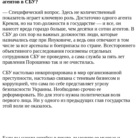
агентов в СБУ?
— Специфический вопрос. Здесь не количественный
показатель играет ключевую роль. Достаточно одного агента
Кремля, но на топ-должности в государстве — и все, он
нанесет вреда гораздо больше, чем десятки и сотни агентов. В
СБУ до сих пор на важных должностях люди, которые
назначались еще при Януковиче, а ведь они отвечают в том
числе за все арсеналы и боеприпасы по стране. Всестороннего
объективного расследования госизмены отдельных
сотрудников СБУ не проведено, а сама служба за пять лет
правления Порошенко так и не очистилась.
СБУ настолько инкорпорирована в мир организованной
преступности, настолько связана с теневым бизнесом и
коррупцией, что сама по себе представляет угрозу
безопасности Украины. Необходимо срочно ее
реформировать. Но для этого нужна политическая воля
первого лица. Ни у одного из предыдущих глав государства
этой воли не оказалось.
Если вы нашли ошибку в тексте, выделите ее мышью и