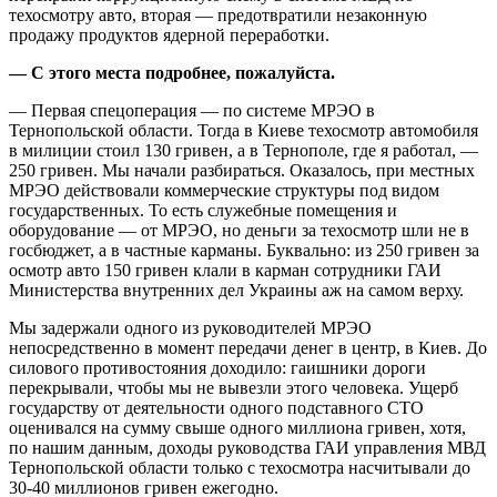
техосмотру авто, вторая — предотвратили незаконную
продажу продуктов ядерной переработки.
— С этого места подробнее, пожалуйста.
— Первая спецоперация — по системе МРЭО в
Тернопольской области. Тогда в Киеве техосмотр автомобиля
в милиции стоил 130 гривен, а в Тернополе, где я работал, —
250 гривен. Мы начали разбираться. Оказалось, при местных
МРЭО действовали коммерческие структуры под видом
государственных. То есть служебные помещения и
оборудование — от МРЭО, но деньги за техосмотр шли не в
госбюджет, а в частные карманы. Буквально: из 250 гривен за
осмотр авто 150 гривен клали в карман сотрудники ГАИ
Министерства внутренних дел Украины аж на самом верху.
Мы задержали одного из руководителей МРЭО
непосредственно в момент передачи денег в центр, в Киев. До
силового противостояния доходило: гаишники дороги
перекрывали, чтобы мы не вывезли этого человека. Ущерб
государству от деятельности одного подставного СТО
оценивался на сумму свыше одного миллиона гривен, хотя,
по нашим данным, доходы руководства ГАИ управления МВД
Тернопольской области только с техосмотра насчитывали до
30-40 миллионов гривен ежегодно.