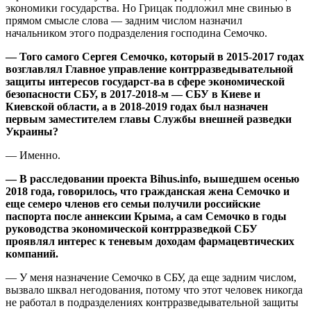
экономики государства. Но Грицак подложил мне свинью в
прямом смысле слова — задним числом назначил
начальником этого подразделения господина Семочко.
— Того самого Сергея Семочко, который в 2015-2017 годах
возглавлял Главное управление контрразведывательной
защиты интересов государст-ва в сфере экономической
безопасности СБУ, в 2017-2018-м — СБУ в Киеве и
Киевской области, а в 2018-2019 годах был назначен
первым заместителем главы Службы внешней разведки
Украины?
— Именно.
— В расследовании проекта Bihus.info, вышедшем осенью
2018 года, говорилось, что гражданская жена Семочко и
еще семеро членов его семьи получили российские
паспорта после аннексии Крыма, а сам Семочко в годы
руководства экономической контрразведкой СБУ
проявлял интерес к теневым доходам фармацевтических
компаний.
— У меня назначение Семочко в СБУ, да еще задним числом,
вызвало шквал негодования, потому что этот человек никогда
не работал в подразделениях контрразведывательной защиты