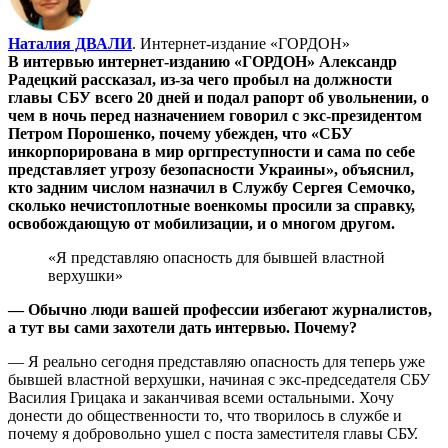
Наталия ДВАЛИ
. Интернет-издание «ГОРДОН»
В интервью интернет-изданию «ГОРДОН» Александр
Радецкий рассказал, из-за чего пробыл на должности
главы СБУ всего 20 дней и подал рапорт об увольнении, о
чем в ночь перед назначением говорил с экс-президентом
Петром Порошенко, почему убежден, что «СБУ
инкорпорирована в мир оргпреступности и сама по себе
представляет угрозу безопасности Украины», объяснил,
кто задним числом назначил в Службу Сергея Семочко,
сколько нечистоплотные военкомы просили за справку,
освобождающую от мобилизации, и о многом другом.
«Я представляю опасность для бывшей властной
верхушки»
— Обычно люди вашей профессии избегают журналистов,
а тут вы сами захотели дать интервью. Почему?
— Я реально сегодня представляю опасность для теперь уже
бывшей властной верхушки, начиная с экс-председателя СБУ
Василия Грицака и заканчивая всеми остальными. Хочу
донести до общественности то, что творилось в службе и
почему я добровольно ушел с поста заместителя главы СБУ.