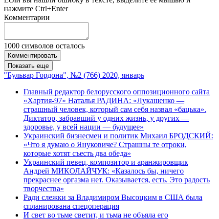
нажмите Ctrl+Enter
Комментарии
1000
символов осталось
Комментировать
Показать еще
"Бульвар Гордона", №2 (766) 2020, январь
Главный редактор белорусского оппозиционного сайта
«Хартия-97» Наталья РАДИНА: «Лукашенко —
страшный человек, который сам себя назвал «бацька».
Диктатор, забравший у одних жизнь, у других —
здоровье, у всей нации — будущее»
Украинский бизнесмен и политик Михаил БРОДСКИЙ:
«Что я думаю о Януковиче? Страшны те отроки,
которые хотят съесть два обеда»
Украинский певец, композитор и аранжировщик
Андрей МИКОЛАЙЧУК: «Казалось бы, ничего
прекраснее оргазма нет. Оказывается, есть. Это радость
творчества»
Ради слежки за Владимиром Высоцким в США была
спланирована спецоперация
И свет во тьме светит, и тьма не объяла его