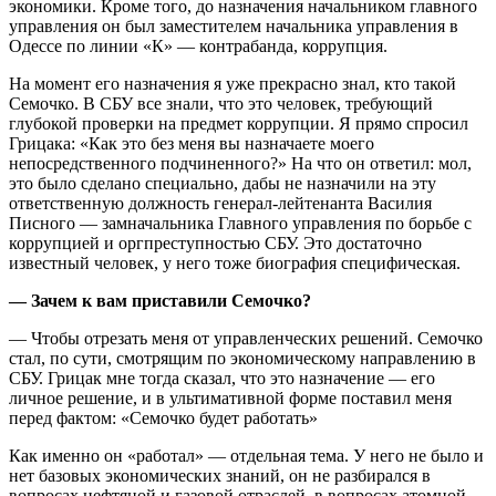
экономики. Кроме того, до назначения начальником главного
управления он был заместителем начальника управления в
Одессе по линии «К» — контрабанда, коррупция.
На момент его назначения я уже прекрасно знал, кто такой
Семочко. В СБУ все знали, что это человек, требующий
глубокой проверки на предмет коррупции. Я прямо спросил
Грицака: «Как это без меня вы назначаете моего
непосредственного подчиненного?» На что он ответил: мол,
это было сделано специально, дабы не назначили на эту
ответственную должность генерал-лейтенанта Василия
Писного — замначальника Главного управления по борьбе с
коррупцией и оргпреступностью СБУ. Это достаточно
известный человек, у него тоже биография специфическая.
— Зачем к вам приставили Семочко?
— Чтобы отрезать меня от управленческих решений. Семочко
стал, по сути, смотрящим по экономическому направлению в
СБУ. Грицак мне тогда сказал, что это назначение — его
личное решение, и в ультимативной форме поставил меня
перед фактом: «Семочко будет работать»
Как именно он «работал» — отдельная тема. У него не было и
нет базовых экономических знаний, он не разбирался в
вопросах нефтяной и газовой отраслей, в вопросах атомной