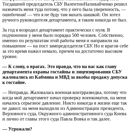
Тогдашний председатель СБУ ВалентинНаливайченко решил
назначить меня туда потому, что у него была уверенность, —
ошибочная! — что я не буду там махать шашкой. Он хотел
ручного руководителя департамента, я таким никогда не был.
За год я возродил департамент практически с нуля. В
подчинении у меня было порядка 500 человек. Собственно,
именно по результатам этой работы меня и направили на
повышение — на пост зампредседателя СБУ. Но и врагов себе
за это время нажил немало, причем на достаточно высоком
уровне.
— К слову, о врагах. Это правда, что на вас как главу
департамента охраны гостайны и лицензирования СБУ
жаловались из Кабмина и МВД за якобы продажу допуска
к гостайне.
— Неправда. Жаловалась военная контрразведка, потому что
когда мой департамент начал проверку военкоматов, на меня
началось серьезное давление. Никто никогда в жизни еще так
не давил: на меня выходили из Администрации президента,
Верховного суда, Окружного административного суда Киева
и лично от главы этого суда Павла Вовка и так далее.
— Угрожали?