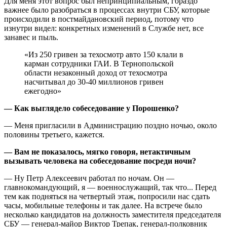
Для меня этот вопрос был непринципиальным, гораздо
важнее было разобраться в процессах внутри СБУ, которые
происходили в постмайдановский период, потому что
изнутри видел: конкретных изменений в Службе нет, все
занавес и пыль.
«Из 250 гривен за техосмотр авто 150 клали в
карман сотрудники ГАИ. В Тернопольской
области незаконный доход от техосмотра
насчитывал до 30-40 миллионов гривен
ежегодно»
— Как выглядело собеседование у Порошенко?
— Меня пригласили в Администрацию поздно ночью, около
половины третьего, кажется.
— Вам не показалось, мягко говоря, нетактичным
вызывать человека на собеседование посреди ночи?
— Ну Петр Алексеевич работал по ночам. Он —
главнокомандующий, я — военнослужащий, так что... Перед
тем как подняться на четвертый этаж, попросили нас сдать
часы, мобильные телефоны и так далее. На встрече было
несколько кандидатов на должность заместителя председателя
СБУ — генерал-майор Виктор Трепак, генерал-полковник