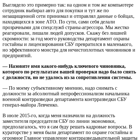
Выглядело это примерно так: на одном и том же компьютере
сотрудник выбирал авто для покупки и тут же по
незащищенной сети принимал и отправлял данные о бойцах,
находящихся в зоне АТО. По сути, сами себя делали
прозрачными для спецслужб страны-агрессора. Мы жестко
реагировали, лишали людей допусков. Скажу без лишней
скромности: за год моего руководства департамент охраны
гостайны и лицензирования СБУ превратился в маленького,
но эффективного монстра для нечистоплотных чиновников и
предприятий.
— Назовите имя какого-нибудь ключевого чиновника,
которого по результатам вашей проверки надо было снять
с должности, но не удалось из-за сопротивления системы.
— По моему субъективному мнению, надо снимать с
должности за абсолютный непрофессионализм начальника
военной контрразведки департамента контрразведки СБУ
генерал-майора Левченко.
В июле 2015-го, когда меня назначили на должность
заместителя председателя СБУ по линии экономики,
предполагалось, что я сам буду решать кадровые вопросы. В
кураторстве у меня были департамент по охране гостайны и
огромное Главное управление контрразведывательной защиты