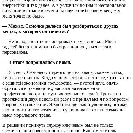
энергетики и так далее. А в условиях войны и нестабильной
ситуации в стране времени на обучение базовым вещам у
меня точно не было.
— Может, Семочко должен был разбираться в других
вещах, в которых он точно ас?
— Не знаю, я в этих договорняках не участвовал. Моей
задачей было как можно быстрее попрощаться с этим
персонажем.
— В итоге попрощались с вами.
— У меня с Семочко с первого дня началась, скажем мягко,
личная неприязнь. Когда я понял, что для него все, что связано
с защитой экономики государства, — пустой звук, опять
обратился к руководству, настоял на назначении
профессионалов, а не мутных лояльных людей. Грицак на
протяжении двух недель ни разу не принял меня по вопросам
кадровых назначений. Я хлопнул дверью и уволился, потому
что не мог ничего изменить, а участвовать в этих схемах не
имел морального права.
В решении покинуть службу ключевым был не только
Семочко, но и совокупность факторов. Как заместитель