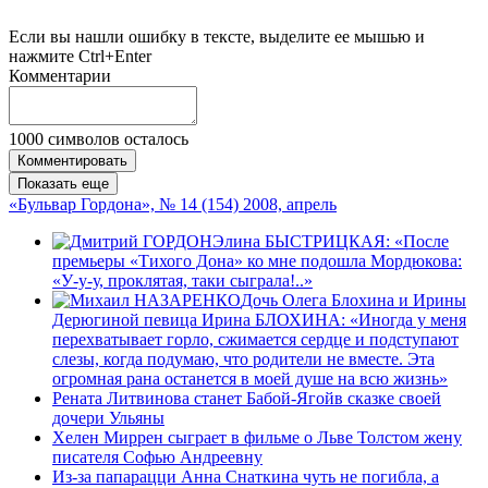
Если вы нашли ошибку в тексте, выделите ее мышью и
нажмите Ctrl+Enter
Комментарии
1000
символов осталось
Комментировать
Показать еще
«Бульвар Гордона», № 14 (154) 2008, апрель
Элина БЫСТРИЦКАЯ: «После
премьеры «Тихого Дона» ко мне подошла Мордюкова:
«У-у-у, проклятая, таки сыграла!..»
Дочь Олега Блохина и Ирины
Дерюгиной певица Ирина БЛОХИНА: «Иногда у меня
перехватывает горло, сжимается сердце и подступают
слезы, когда подумаю, что родители не вместе. Эта
огромная рана останется в моей душе на всю жизнь»
Рената Литвинова станет Бабой-Ягойв сказке своей
дочери Ульяны
Хелен Миррен сыграет в фильме о Льве Толстом жену
писателя Софью Андреевну
Из-за папарацци Анна Снаткина чуть не погибла, а