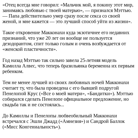
«Отец всегда мне говорил: «Мальчик мой, я покину этот мир,
занимаясь любовью с твоей матерью», — признался Мэттью.
— Папа действительно умер сразу после секса со своей
женой, и мне кажется — это лучший способ уйти из жизни».
Такое откровение Макконахи куда экзотичнее его недавних
признаний, что уже 20 лет он вообще не пользуется
дезодорантом, спит только голым и очень возбуждается от
«женской пластичности».
Год назад Мэттью так сильно завела 25-летняя модель
Камилла Алвес, что теперь бразильянка беременна их первым
ребенком.
Тем не менее лучшей из своих любовных ночей Макконахи
считает ту, что была проведена с его бывшей подругой
Пенелопой Крус («Все о моей матери», «Бандитки»). Мэттью
собирался сделать Пенелопе официальное предложение, но
свадьба так и не состоялась...
До Камиллы и Пенелопы любвеобильный Макконахи
встречался с Эшли Джадд («Амнезия») и Сандрой Баллок
(«Мисс Конгениальность»).