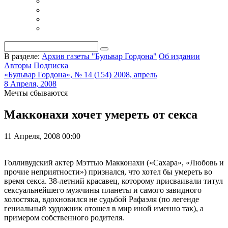
В разделе:
Архив газеты "Бульвар Гордона"
Об издании
Авторы
Подписка
«Бульвар Гордона», № 14 (154) 2008, апрель
8 Апреля, 2008
Мечты сбываются
Макконахи хочет умереть от секса
11 Апреля, 2008 00:00
Голливудский актер Мэттью Макконахи («Сахара», «Любовь и
прочие неприятности») признался, что хотел бы умереть во
время секса. 38-летний красавец, которому присваивали титул
сексуальнейшего мужчины планеты и самого завидного
холостяка, вдохновился не судьбой Рафаэля (по легенде
гениальный художник отошел в мир иной именно так), а
примером собственного родителя.