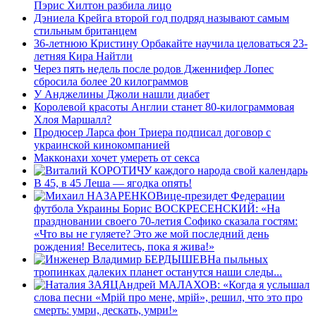
Пэрис Хилтон разбила лицо
Дэниела Крейга второй год подряд называют самым
стильным британцем
36-летнюю Кристину Орбакайте научила целоваться 23-
летняя Кира Найтли
Через пять недель после родов Дженнифер Лопес
сбросила более 20 килограммов
У Анджелины Джоли нашли диабет
Королевой красоты Англии станет 80-килограммовая
Хлоя Маршалл?
Продюсер Ларса фон Триера подписал договор с
украинской кинокомпанией
Макконахи хочет умереть от секса
У каждого народа свой календарь
В 45, в 45 Леша — ягодка опять!
Вице-президет Федерации
футбола Украины Борис ВОСКРЕСЕНСКИЙ: «На
праздновании своего 70-летия Софико сказала гостям:
«Что вы не гуляете? Это же мой последний день
рождения! Веселитесь, пока я жива!»
На пыльных
тропинках далеких планет останутся наши следы...
Андрей МАЛАХОВ: «Когда я услышал
слова песни «Мрiй про мене, мрiй», решил, что это про
смерть: умри, дескать, умри!»