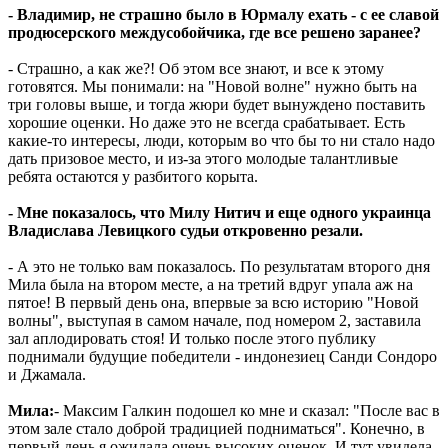
- Владимир, не страшно было в Юрмалу ехать - с ее славой
продюсерского междусобойчика, где все решено заранее?
- Страшно, а как же?! Об этом все знают, и все к этому
готовятся. Мы понимали: на "Новой волне" нужно быть на
три головы выше, и тогда жюри будет вынуждено поставить
хорошие оценки. Но даже это не всегда срабатывает. Есть
какие-то интересы, люди, которым во что бы то ни стало надо
дать призовое место, и из-за этого молодые талантливые
ребята остаются у разбитого корыта.
- Мне показалось, что Милу Нитич и еще одного украинца
Владислава Левицкого судьи откровенно резали.
- А это не только вам показалось. По результатам второго дня
Мила была на втором месте, а на третий вдруг упала аж на
пятое! В первый день она, впервые за всю историю "Новой
волны", выступая в самом начале, под номером 2, заставила
зал аплодировать стоя! И только после этого публику
поднимали будущие победители - индонезиец Санди Сондоро
и Джамала.
Мила:
- Максим Галкин подошел ко мне и сказал: "После вас в
этом зале стало доброй традицией подниматься". Конечно, в
первый день я ожидала очень высоких оценок. И тут увидела