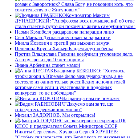
роман с Заворотнюк? Слава Богу, не говорили хоть, что
сожительствую с Жигуновым"
Композитор Максим
ДУНАЕВСКИЙ: "Апофеозом всех измышлений об отце
стала сплетня, будто он покончил жизнь самоубийством"
Наоми Кэмпбелл расцарапала папарацци лицо
Сын Майкла Дугласа арестован за наркотики
Милла Йовович в третий раз выходит замуж
Пенелопа Крус и Хавьер Бардем ждут ребенка
Против Владислава Галкина возбудили уголовное дело.
Актеру грозит до 10 лет тюрьмы
Диана Арбенина станет мамой
Владимир БЕБЕШКО: "Хотелось,
чтобы жюри в Юрмале было международным, а не
состояло из одних только российских исполнителей,
которые сами если и участвовали в подобных
конкурсах, то не побеждали"
Заграница нам не поможет
"Дякуємо вам за те, що
спілкуєтесь державною мовою"
Михаил ЗАДОРНОВ. Мы открылись!
Сын экс-первого секретаря ЦК
КПСС и председателя Совета Министров СССР
Никиты Сергеевича Хрущева Сергей ХРУЩЕВ:
"Особых свидетельств, что Берия кого-то наказывал за