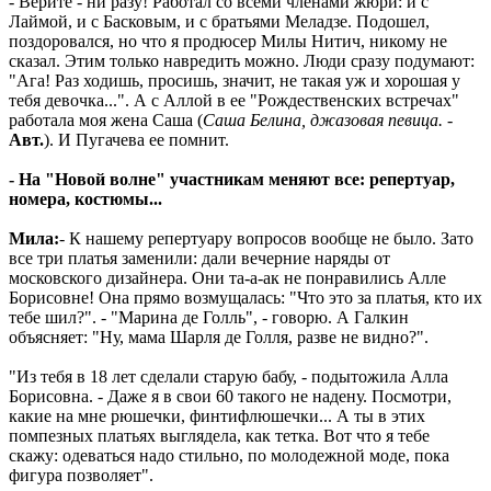
- Верите - ни разу! Работал со всеми членами жюри: и с
Лаймой, и с Басковым, и с братьями Меладзе. Подошел,
поздоровался, но что я продюсер Милы Нитич, никому не
сказал. Этим только навредить можно. Люди сразу подумают:
"Ага! Раз ходишь, просишь, значит, не такая уж и хорошая у
тебя девочка...". А с Аллой в ее "Рождественских встречах"
работала моя жена Саша (
Саша Белина, джазовая певица.
-
Авт.
). И Пугачева ее помнит.
- На "Новой волне" участникам меняют все: репертуар,
номера, костюмы...
Мила:
- К нашему репертуару вопросов вообще не было. Зато
все три платья заменили: дали вечерние наряды от
московского дизайнера. Они та-а-ак не понравились Алле
Борисовне! Она прямо возмущалась: "Что это за платья, кто их
тебе шил?". - "Марина де Голль", - говорю. А Галкин
объясняет: "Ну, мама Шарля де Голля, разве не видно?".
"Из тебя в 18 лет сделали старую бабу, - подытожила Алла
Борисовна. - Даже я в свои 60 такого не надену. Посмотри,
какие на мне рюшечки, финтифлюшечки... А ты в этих
помпезных платьях выглядела, как тетка. Вот что я тебе
скажу: одеваться надо стильно, по молодежной моде, пока
фигура позволяет".