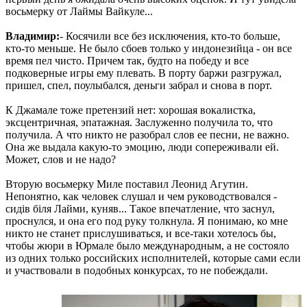
восьмерку от Лаймы Вайкуле...
Владимир:
- Косячили все без исключения, кто-то больше,
кто-то меньше. Не было сбоев только у индонезийца - он все
время пел чисто. Причем так, будто на победу и все
подковерные игры ему плевать. В порту баржи разгружал,
пришел, спел, поулыбался, деньги забрал и снова в порт.
К Джамале тоже претензий нет: хорошая вокалистка,
эксцентричная, эпатажная. Заслуженно получила то, что
получила. А что никто не разобрал слов ее песни, не важно.
Она же выдала какую-то эмоцию, люди сопереживали ей.
Может, слов и не надо?
Вторую восьмерку Миле поставил Леонид Агутин.
Непонятно, как человек слушал и чем руководствовался -
сидiв бiля Лайми, куняв... Такое впечатление, что заснул,
проснулся, и она его под руку толкнула. Я понимаю, ко мне
никто не станет прислушиваться, и все-таки хотелось бы,
чтобы жюри в Юрмале было международным, а не состояло
из одних только российских исполнителей, которые сами если
и участвовали в подобных конкурсах, то не побеждали.