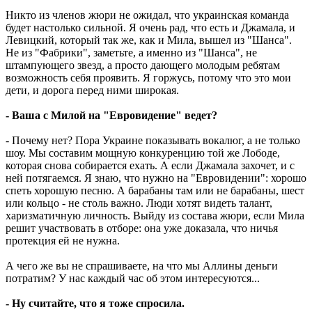
Никто из членов жюри не ожидал, что украинская команда
будет настолько сильной. Я очень рад, что есть и Джамала, и
Левицкий, который так же, как и Мила, вышел из "Шанса".
Не из "Фабрики", заметьте, а именно из "Шанса", не
штампующего звезд, а просто дающего молодым ребятам
возможность себя проявить. Я горжусь, потому что это мои
дети, и дорога перед ними широкая.
- Ваша с Милой на "Евровидение" ведет?
- Почему нет? Пора Украине показывать вокалюг, а не только
шоу. Мы составим мощную конкуренцию той же Лободе,
которая снова собирается ехать. А если Джамала захочет, и с
ней потягаемся. Я знаю, что нужно на "Евровидении": хорошо
спеть хорошую песню. А барабаны там или не барабаны, шест
или кольцо - не столь важно. Люди хотят видеть талант,
харизматичную личность. Выйду из состава жюри, если Мила
решит участвовать в отборе: она уже доказала, что ничья
протекция ей не нужна.
А чего же вы не спрашиваете, на что мы Аллины деньги
потратим? У нас каждый час об этом интересуются...
- Ну считайте, что я тоже спросила.