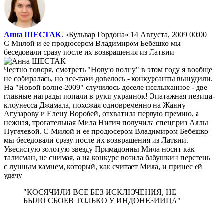
Анна ШЕСТАК
. «Бульвар Гордона»
14 Августа, 2009 00:00
С Милой и ее продюсером Владимиром Бебешко мы
беседовали сразу после их возвращения из Латвии.
Честно говоря, смотреть "Новую волну" в этом году я вообще
не собиралась, но все-таки довелось - конкурсанты вынудили.
На "Новой волне-2009" случилось доселе неслыханное - две
главные награды попали в руки украинок! Эпатажная певица-
клоунесса Джамала, похожая одновременно на Жанну
Агузарову и Елену Воробей, отхватила первую премию, а
нежная, трогательная Мила Нитич получила спецприз Аллы
Пугачевой. С Милой и ее продюсером Владимиром Бебешко
мы беседовали сразу после их возвращения из Латвии.
Увесистую золотую звезду Примадонны Мила носит как
талисман, не снимая, а на конкурс возила бабушкин перстень
с лунным камнем, который, как считает Мила, и принес ей
удачу.
"КОСЯЧИЛИ ВСЕ БЕЗ ИСКЛЮЧЕНИЯ, НЕ
БЫЛО СБОЕВ ТОЛЬКО У ИНДОНЕЗИЙЦА"