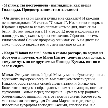
- Я гляжу, ты постройнела - выглядишь, как звезда
Голливуда. Продюсер заниматься заставил?
- Он лично на свои деньги купил мне скакалку! И каждый
день командовал: "Я сказал: "Скакать!". Но, честно говоря, в
Юрмале я прыгала только первые четыре дня, пока силы
были. Потом, когда мы с 11 утра до 12 ночи находились на
площадке, выдыхалась до изнеможения. Сбросила восемь
килограммов! Сейчас продолжу заниматься. А на диете не
сижу - просто закрыла рот и стала меньше кушать.
- Когда "Новая волна" была в самом разгаре, на одном из
форумов я прочла, что Мила Нитич - депутатская дочка, к
тому же чуть ли не друг семьи Леонида Кучмы, вот он в
зале и сидит.
Мила:
- Это уже полный бред! Мама у меня - бухгалтер, папа -
музыкант, звукорежиссер на Хмельницком телевидении.
Никаких родственных связей с депутатами и близко нет.
Более того, когда мы обращались к ним за помощью, они нас
футболили. Только перед поездкой в Юрмалу мэр родного
Хмельницкого выделил четыре тысячи гривен. Кроме того,
мне помогли телеведущая Оксана Марченко и директор
известной турфирмы господин Казими, спасибо им. А с