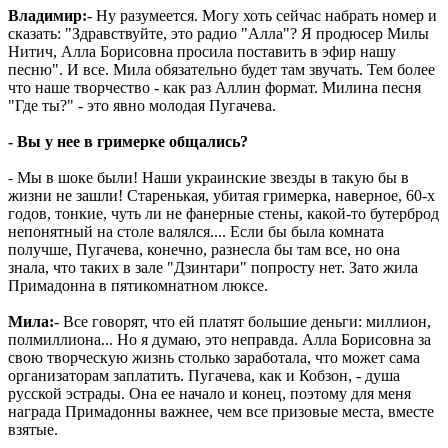
Владимир:
- Ну разумеется. Могу хоть сейчас набрать номер и
сказать: "Здравствуйте, это радио "Алла"? Я продюсер Милы
Нитич, Алла Борисовна просила поставить в эфир нашу
песню". И все. Мила обязательно будет там звучать. Тем более
что наше творчество - как раз Аллин формат. Милина песня
"Где ты?" - это явно молодая Пугачева.
- Вы у нее в гримерке общались?
- Мы в шоке были! Наши украинские звезды в такую бы в
жизни не зашли! Старенькая, убитая гримерка, наверное, 60-х
годов, тонкие, чуть ли не фанерные стены, какой-то бутерброд
непонятный на столе валялся.... Если бы была комната
получше, Пугачева, конечно, разнесла бы там все, но она
знала, что таких в зале "Дзинтари" попросту нет. Зато жила
Примадонна в пятикомнатном люксе.
Мила:
- Все говорят, что ей платят большие деньги: миллион,
полмиллиона... Но я думаю, это неправда. Алла Борисовна за
свою творческую жизнь столько заработала, что может сама
организаторам заплатить. Пугачева, как и Кобзон, - душа
русской эстрады. Она ее начало и конец, поэтому для меня
награда Примадонны важнее, чем все призовые места, вместе
взятые.