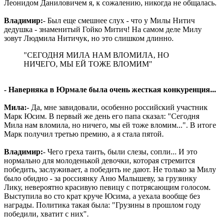
Леонидом Даниловичем я, к сожалению, никогда не общалась.
Владимир:
- Был еще смешнее слух - что у Милы Нитич
дедушка - знаменитый Гойко Митич! На самом деле Милу
зовут Людмила Нитичук, но это слишком длинно.
"СЕГОДНЯ МИЛА НАМ ВЛОМИЛА, НО
НИЧЕГО, МЫ ЕЙ ТОЖЕ ВЛОМИМ"
- Наверняка в Юрмале была очень жесткая конкуренция...
Мила:
- Да, мне завидовали, особенно российский участник
Марк Юсим. В первый же день его папа сказал: "Сегодня
Мила нам вломила, но ничего, мы ей тоже вломим...". В итоге
Марк получил третью премию, а я стала пятой.
Владимир:
- Чего греха таить, были слезы, сопли... И это
нормально для молоденькой девочки, которая стремится
победить, заслуживает, а победить не дают. Не только за Милу
было обидно - за россиянку Аню Малышеву, за грузинку
Лику, невероятно красивую певицу с потрясающим голосом.
Выступила во сто крат круче Юсима, а уехала вообще без
награды. Политика такая была: "Грузины в прошлом году
победили, хватит с них".