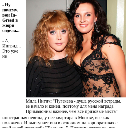
- Ну
почему,
вон In-
Greed в
жюри
сидела...
- А,
Ингрид...
Это уже
не
Мила Нитич: "Пугачева - душа русской эстрады,
ее начало и конец, поэтому для меня награда
Примадонны важнее, чем все призовые места"
иностранная певица, у нее квартира в Москве, все как
положено. И выступает она в основном на корпоративах с
этой своей песенкой: "Ту-ту-ту...". Поэтому делает то, что