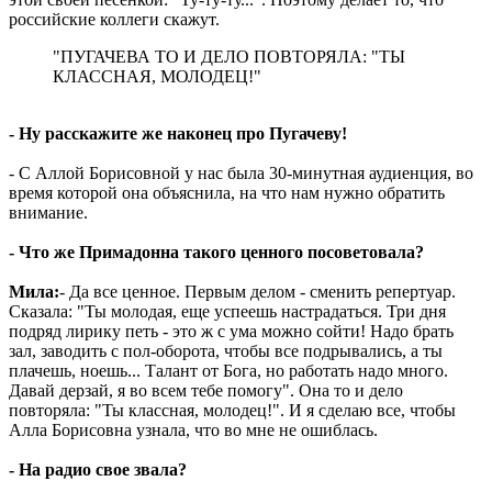
российские коллеги скажут.
"ПУГАЧЕВА ТО И ДЕЛО ПОВТОРЯЛА: "ТЫ
КЛАССНАЯ, МОЛОДЕЦ!"
- Ну расскажите же наконец про Пугачеву!
- С Аллой Борисовной у нас была 30-минутная аудиенция, во
время которой она объяснила, на что нам нужно обратить
внимание.
- Что же Примадонна такого ценного посоветовала?
Мила:
- Да все ценное. Первым делом - сменить репертуар.
Сказала: "Ты молодая, еще успеешь настрадаться. Три дня
подряд лирику петь - это ж с ума можно сойти! Надо брать
зал, заводить с пол-оборота, чтобы все подрывались, а ты
плачешь, ноешь... Талант от Бога, но работать надо много.
Давай дерзай, я во всем тебе помогу". Она то и дело
повторяла: "Ты классная, молодец!". И я сделаю все, чтобы
Алла Борисовна узнала, что во мне не ошиблась.
- На радио свое звала?