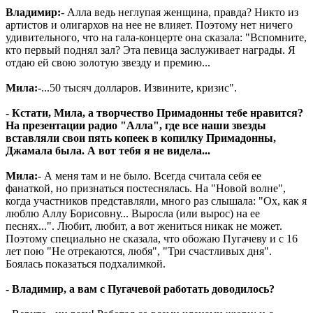
Владимир:
- Алла ведь неглупая женщина, правда? Никто из
артистов и олигархов на нее не влияет. Поэтому нет ничего
удивительного, что на гала-концерте она сказала: "Вспомните,
кто первый поднял зал? Эта певица заслуживает награды. Я
отдаю ей свою золотую звезду и премию...
Мила:
-...50 тысяч долларов. Извините, кризис".
- Кстати, Мила, а творчество Примадонны тебе нравится?
На презентации радио "Алла", где все наши звезды
вставляли свои пять копеек в копилку Примадонны,
Джамала была. А вот тебя я не видела...
Мила:
- А меня там и не было. Всегда считала себя ее
фанаткой, но признаться постеснялась. На "Новой волне",
когда участников представляли, много раз слышала: "Ох, как я
люблю Аллу Борисовну... Выросла (или вырос) на ее
песнях...". Любит, любит, а вот жениться никак не может.
Поэтому специально не сказала, что обожаю Пугачеву и с 16
лет пою "Не отрекаются, любя", "Три счастливых дня".
Боялась показаться подхалимкой.
- Владимир, а вам с Пугачевой работать доводилось?