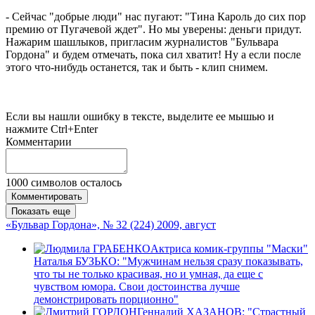
- Сейчас "добрые люди" нас пугают: "Тина Кароль до сих пор
премию от Пугачевой ждет". Но мы уверены: деньги придут.
Нажарим шашлыков, пригласим журналистов "Бульвара
Гордона" и будем отмечать, пока сил хватит! Ну а если после
этого что-нибудь останется, так и быть - клип снимем.
Если вы нашли ошибку в тексте, выделите ее мышью и
нажмите Ctrl+Enter
Комментарии
1000
символов осталось
Комментировать
Показать еще
«Бульвар Гордона», № 32 (224) 2009, август
Актриса комик-группы "Маски"
Наталья БУЗЬКО: "Мужчинам нельзя сразу показывать,
что ты не только красивая, но и умная, да еще с
чувством юмора. Свои достоинства лучше
демонстрировать порционно"
Геннадий ХАЗАНОВ: "Страстный