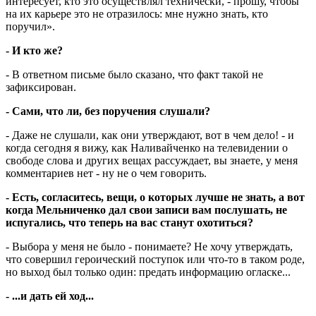
интересует, кто это осуществлял технически, - прошу, чтобы
на их карьере это не отразилось: мне нужно знать, кто
поручил».
- И кто же?
- В ответном письме было сказано, что факт такой не
зафиксирован.
- Сами, что ли, без поручения слушали?
- Даже не слушали, как они утверж­да­ют, вот в чем дело! - и
когда сегодня я вижу, как Наливайченко на телевидении о
свободе слова и других вещах рассуждает, вы знаете, у меня
комментариев нет - ну не о чем говорить.
- Есть, согласитесь, вещи, о которых лучше не знать, а вот
когда Мельниченко дал свои записи вам послушать, не
испугались, что теперь на вас станут охотиться?
- Выбора у меня не было - понимаете? Не хочу утверждать,
что совершил героический поступок или что-то в таком роде,
но выход был только один: предать информацию огласке...
- ...и дать ей ход...