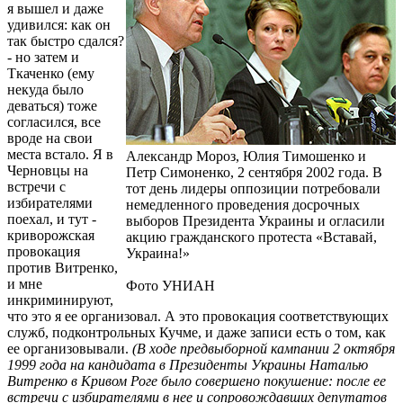
я вышел и даже
удивился: как он
так быстро сдался?
- но затем и
Ткаченко (ему
некуда было
деваться) тоже
согласился, все
вроде на свои
места встало. Я в
Александр Мороз, Юлия Тимошенко и
Черновцы на
Петр Симоненко, 2 сентября 2002 года. В
встречи с
тот день лидеры оппозиции потребовали
избирателями
немедленного проведения досрочных
поехал, и тут -
выборов Президента Украины и огласили
криворожская
акцию гражданского протеста «Вставай,
провокация
Украина!»
против Витренко,
и мне
Фото УНИАН
инкриминируют,
что это я ее организовал. А это провокация соответствующих
служб, подконтрольных Кучме, и даже записи есть о том, как
ее организовывали.
(В ходе предвыборной кампании 2 октября
1999 года на кандидата в Пре­зи­денты Ук­ра­ины На­та­лью
Вит­ренко в Кривом Роге бы­ло совершено по­ку­ше­ние: после ее
встречи с из­би­ра­телями в нее и со­про­вождавших де­пу­татов