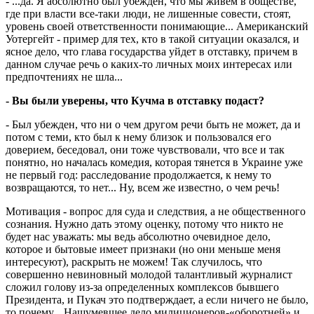
- ...да. Я абсолютно был убежден, что мы живем в обществе,
где при власти все-таки люди, не лишенные совести, стоят,
уровень своей ответственности понимающие... Американский
Уотергейт - пример для тех, кто в такой ситуации оказался, и
ясное дело, что глава государства уйдет в отставку, причем в
данном случае речь о каких-то личных моих интересах или
предпочтениях не шла...
- Вы были уверены, что Кучма в отставку подаст?
- Был убежден, что ни о чем другом речи быть не может, да и
потом с теми, кто был к нему близок и пользовался его
доверием, беседовал, они тоже чувствовали, что все и так
понятно, но началась комедия, которая тянется в Украине уже
не первый год: расследование продолжается, к нему то
возвращаются, то нет... Ну, всем же известно, о чем речь!
Мотивация - вопрос для суда и следствия, а не общественного
сознания. Нужно дать этому оценку, потому что никто не
будет нас уважать: мы ведь абсолютно очевидное дело,
которое и бытовые имеет признаки (но они меньше меня
интересуют), раскрыть не можем! Так случилось, что
совершенно невиновный молодой талантливый журналист
сложил голову из-за определенных комплексов бывшего
Президента, и Пукач это подтверждает, а если ничего не было,
то почему... Нашумевшее дело милиционеров-«оборотней» и