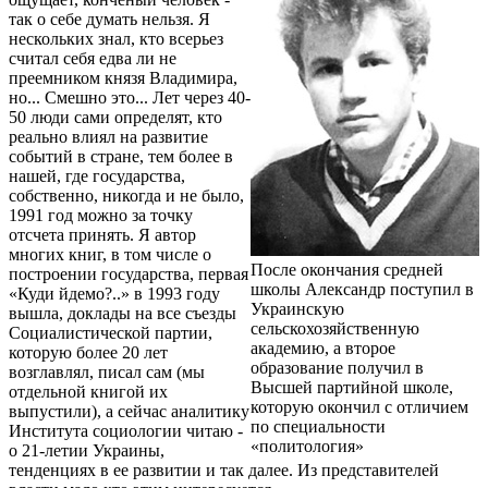
так о себе думать нельзя. Я
нескольких знал, кто всерьез
считал себя едва ли не
преемником князя Владимира,
но... Смешно это... Лет через 40-
50 люди сами определят, кто
реально влиял на развитие
событий в стране, тем более в
нашей, где государства,
собственно, никогда и не было,
1991 год можно за точку
отсчета принять. Я автор
многих книг, в том числе о
После окончания средней
построении государства, первая
школы Александр поступил в
«Куди йдемо?..» в 1993 году
Украинскую
вышла, доклады на все съезды
сельскохозяйственную
Социалистической партии,
академию, а второе
которую более 20 лет
образование получил в
возглавлял, писал сам (мы
Высшей партийной школе,
отдельной книгой их
которую окончил с отличием
выпустили), а сейчас аналитику
по специальности
Института социологии читаю -
«политология»
о 21-летии Украины,
тенденциях в ее развитии и так далее. Из представителей