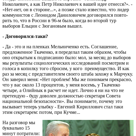
Николаевич, а как Петр Николаевич к вашей идее отнесся?». -
«Нет-нет, он в стороне...», а позже ста­ло известно, что лидер
коммунистов с Ле­онидом Даниловичем договорился по­вто­
рить то, что в России в 96-м было, ког­да во второй тур
выборов Ельцин с Зю­га­но­вым вышел.
- Договорился-таки?
- Да - это и на пленках Мельниченко есть. Соглашение,
предложенное Ткаченко, я переделал таким образом, чтобы
оно открытым к подписанию было: мол, за месяц до выборов
мы результаты социологических исследований посмотрим и
голоса в копилку того сбросим, у кого пре­иму­щество. И как
раз за месяц с представи­телем своего штаба захожу к Марчуку.
Он заверил меня: «Нет проблем! Мы же понимаем прекрасно,
что у вас около 13 процентов, у меня восемь, у Ткаченко
четыре, а Олийнык в расчет не идет. Лично я ни на что не
претендую - буду доволен должнос­тью секретаря Совета
национальной безопасности». Вы понимаете, почему это
вызы­вает теперь улыбку - Евгений Кириллович стал таки
этим секретарем: потом, при Кучме...
На разговор мы
буквально 15
минут потратили: