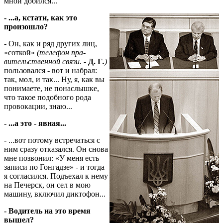
мной добился...
- ...а, кстати, как это
произошло?
- Он, как и ряд других лиц,
«соткой»
(телефон пра­
вительственной связи. -
Д. Г
.
)
по­ль­зовался - вот и набрал:
так, мол, и так... Ну, я, как вы
понимаете, не понаслышке,
что такое подобного рода
провокации, знаю...
- ...а это - явная...
- ...вот потому встречаться с
ним сразу отказался. Он снова
мне позвонил: «У меня есть
записи по Гонгадзе» - и тогда
я согласился. Подъехал к нему
на Печерск, он сел в мою
машину, включил диктофон...
- Водитель на это время
вышел?