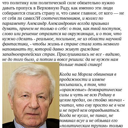
что политику или политической силе обязательно нужно
давать пропуск в Верховную Раду, как именно эти люди
собираются спасать страну и, что самое главное, от кого — не
от себя ли самих?
И соотечественников, и коллег по
парламенту Алек­сандр Алек­сандро­вич всегда призывал
думать, причем не только о себе: о том, как твой поступок,
слово или решение отразится на окружающих, и о том, что
нужно сделать - реальное, посильное, не из области научной
фантастики, - чтобы жизнь в стране стала хоть немного
напоминать ту, которой давно живут граждане
западноевропейских стран. Прислушивались не все - видимо,
не до того было, а потом и вовсе решили: да не нужен нам
больше такой спикер!
Когда на Мороза обвинения в
продажности и измене
посыпались, в том, что
«оранжевые» демократические
силы и чуть не всю Родину в
целом предал, он стойко молчал -
считал, что ему просто не в чем
и не перед кем оправдываться.
Когда не кусал, не пинал, не
поминал всуе и не обзывал его
«политическим трупом» только