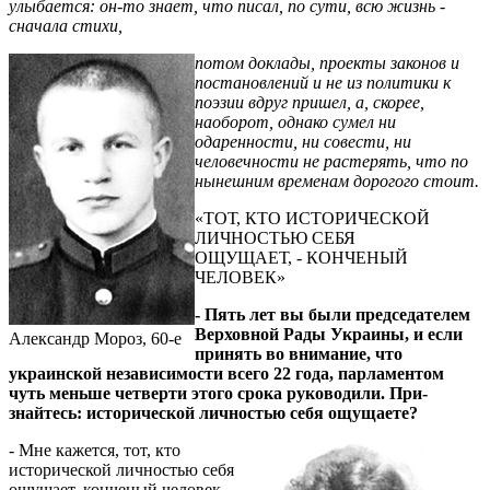
улыбается: он-то знает, что писал, по сути, всю жизнь -
сначала стихи,
потом доклады, проекты законов и
постановлений и не из политики к
поэзии вдруг пришел, а, скорее,
наоборот, однако сумел ни
одаренности, ни совести, ни
человечности не растерять, что по
нынешним временам дорогого стоит.
«ТОТ, КТО ИСТОРИЧЕСКОЙ
ЛИЧНОСТЬЮ СЕБЯ
ОЩУЩАЕТ, - КОНЧЕНЫЙ
ЧЕЛОВЕК»
- Пять лет вы были председателем
Верховной Рады Ук­ра­ины, и если
Александр Мороз, 60-е
принять во вни­мание, что
украинской не­зависимости всего 22 года, пар­ламентом
чуть меньше четверти этого срока руководили. При­
знайтесь: исторической личностью себя ощущаете?
- Мне кажется, тот, кто
исторической личностью себя
ощущает, конченый человек -