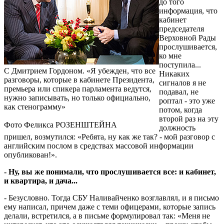
до того
информация, что
кабинет
председателя
Верховной Рады
прослушивается,
ко мне
поступила...
С Дмитрием Гордоном. «Я убежден, что все
Никаких
разговоры, которые в кабинете Президента,
сигналов я не
премьера или спикера парламента ведутся,
подавал, не
нужно записывать, но только официально,
роптал - это уже
как стенограмму»
потом, когда
второй раз на эту
Фото Феликса РОЗЕНШТЕЙНА
должность
пришел, возмутился: «Ребята, ну как же так? - мой разговор с
английским послом в средствах массовой информации
опубликован!».
- Ну, вы же понимали, что прослушивается все: и кабинет,
и квартира, и дача...
- Безусловно. Тогда СБУ Наливайченко возглавлял, и я письмо
ему написал, причем даже с теми офицерами, которые запись
делали, встретился, а в письме формулировал так: «Меня не