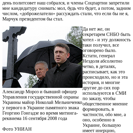
день политсовет наш собрался, и члены Соцпартии запретили
мне кандидатуру снимать: мол, будь что будет, а потом, задним
числом, «доброжелатели» рассуждать стали, что если бы не я,
Марчук президентом бы стал.
Да нет же, он
секретарем СНБО быть
хотел - и эту должность
таки получил, все
оговорено было.
Кстати, генерал
Нездоля абсолютно
четко, в деталях,
расписывает, как это
происходило, но и эта
история, и многие
другие до сих пор
Александр Мороз и бывший офицер
используются в СМИ
Управления государственной охраны
по заказу, чтобы
Украины майор Николай Мельниченко
общественное мнение
у первого в Украине памятного знака
формировать, в
Георгию Гонгадзе во время митинга-
частности, обо мне, а
реквиема 16 сентября 2008 года
оно, особенно в
Украине, большую
Фото УНИАН
имеет инерцию,