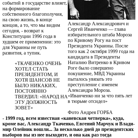
событий в государстве влияет,
на формирование
собственного благополучия,
на свою жизнь, в конце
Александр Александрович и
концов, а то, что мы видим
Сергей Иванченко — глава
сегодня, - возврат к
избирательного штаба Мороза
Конституции 1996 года в
по Кривому Рогу на пост
худшем ее применении: это
Президента Украины. После
для Украины не путь
того как 2 октября 1999 года на
развития, а тупик.
кандидата в Президенты
Наталию Витренко в Кривом
«ТКАЧЕНКО ОЧЕНЬ
Роге было совершено
ХОТЕЛ СТАТЬ
покушение, МВД Украины
ПРЕЗИДЕНТОМ, И
пыталось увязать это
ХОТЯ ШАНСОВ НЕ
преступление с именем
БЫЛО НИКАКИХ,
Александра Мороза.
ПОСТОЯННО
«Иванченко ни за что пять лет
ТВЕРДИЛ: «НАРОД НА
в тюрьме отсидел»
ЭТУ ДОЛЖНОСТЬ
ЗОВЕТ»
Фото Андрея ГОРБА
- 1999 год, всем известная «каневс­кая четверка», куда,
кроме вас, Алек­сандр Тка­чен­ко, Евгений Марчук и Вла­ди­
мир Олейник вошли... За не­ско­лько дней до президентс­ких
выборов вы из нее выходите, и она как раз тогда