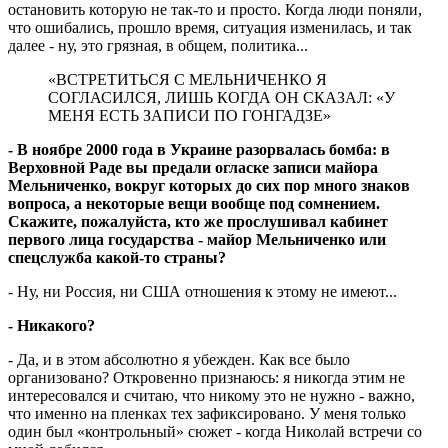
остановить которую не так-то и просто. Когда люди поняли,
что ошибались, прошло время, ситуация изменилась, и так
далее - ну, это грязная, в общем, политика...
«ВСТРЕТИТЬСЯ С МЕЛЬНИЧЕНКО Я
СОГЛАСИЛСЯ, ЛИШЬ КОГДА ОН СКАЗАЛ: «У
МЕНЯ ЕСТЬ ЗАПИСИ ПО ГОНГАДЗЕ»
- В ноябре 2000 года в Украине разорвалась бомба: в
Верховной Раде вы предали огласке записи майора
Мельниченко, вокруг которых до сих пор много знаков
вопроса, а некоторые вещи вообще под сомнением.
Скажите, пожалуйста, кто же прослушивал кабинет
первого лица государства - майор Мельниченко или
спецслужба какой-то страны?
- Ну, ни Россия, ни США отношения к этому не имеют...
- Никакого?
- Да, и в этом абсолютно я убежден. Как все было
организовано? Откровенно признаюсь: я никогда этим не
интересовался и считаю, что никому это не нужно - важно,
что именно на пленках тех зафиксировано. У меня только
один был «контрольный» сюжет - когда Николай встречи со