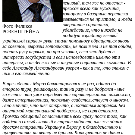
ленивый, тем же не отвечал -
прежде всего как мужчина,
которому в базарные перепалки
ввязываться не пристало, а когда
вчерашние соратники,
Фото Феликса
убеждавшие, что никогда не
РОЗЕНШТЕЙНА
подадут «зраднику великої
української справи» руки, стали понемногу обращаться вновь
за советом, выразил готовность, не помня зла и не тая обиды,
подать руку первым, но при условии, если это будет в
интересах государства и если исповедовать именно эти
интересы, а не денежные и шкурные социалисты согласны. В
себе Александр Александрович уверен - как и те, кто знаком с
ним и его семьей лично.
В президенты Мороз баллотировался не раз, однако до
второго тура, решающего, так ни разу и не добрался - мне
кажется, это уже определенная характеристика, возможно,
даже исчерпывающая, поскольку свидетельствует о многом.
Это значит, что шел открыто, с поднятым забралом. Без
ощутимой материальной поддержки, не соря деньгами.
Громких обещаний осчастливить всех сразу после того, как
войдет в самый главный в стране кабинет, или же одним
броском отправить Украину в Европу, к благоденствию и
процветанию, на ветер не бросал. Конкурентов не давил и