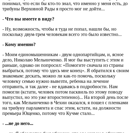
понимал, что если бы кто-то знал, что именно у меня есть, до
трибуны Верховной Рады я просто мог не дойти...
- Что вы имеете в виду?
- Ну, возможность, чтобы я туда не попал, нашли бы, но
поскольку двум-трем человекам всего это было известно...
- Кому именно?
- Моим единомышенникам - двум однопартийцам, и, ясное
дело, Николаю Ме­ль­ниченко. Я мог бы выступить с этим и
раньше, однако он попросил: «Помогите сначала из страны
выбраться, потому что здесь мне конец». Я обратился к своим
знакомым: дескать, можно ли как-то помочь, поскольку
человеку семью нужно вывезти, ребенка на лечение
отправить, и так далее - не вдаваясь в подробности. Нам
помогли (кстати, человек потом пасквиль по этому поводу
выпустил, но это уже второстепенно)... На второй день после
того, как Мельниченко в Чехии оказался, я пошел с пленками
на трибуну парламента и спас этим, кстати, на должности
премьера Ющенко, потому что Кучме стало...
- ...не до него...