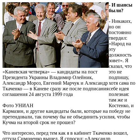
- И шансы
были?
- Никаких,
но он
постоянно
твердил:
«Народ на
эту
должность
зовет». Я
сказал, что
«Каневская четверка» — кандидаты на пост
это не
Президента Украины Владимир Олейник,
подпишу,
Александр Мороз, Евгений Марчук и Александр
хотя сама по
Ткаченко — в Каневе сразу же после подписания
себе идея
соглашения 24 августа 1999 года
полезная:
там же и
Фото УНИАН
Костенко, и
Кармазин, и другие кандидаты были, которые на победу не
пре­тендовали, так по­­чему бы не объединить усилия, чтобы
Куч­ма на второй срок не прошел?
Что интересно, перед тем как я в кабинет Ткаченко вошел,
оттуда Симоненко вышел. Я спросил: «Александр