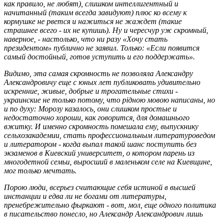
как правило, не любят), слишком интеллигентный и
начитанный (таким всегда завидуют) плюс ко всему к
кормушке не рвется и нажиться не жаждет (такие
страшнее всего - их не купишь). Ну и чересчур уж скромный,
наверное, - нас­то­лько, что ни разу «Хочу стать
президентом» публично не зая­вил. Только: «Если по­явится
самый дос­тойный, готов уступить и его поддер­жать».
Видимо, эта самая скромность не позволяла Александру
Александровичу еще с юных лет публиковать удивительно
искренние, живые, добрые и трогательные стихи -
украинские не то­ль­ко потому, что рід­ною мовою напи­саны, но
и по духу: Морозу казалось, они слишком простые и
недостаточно хороши, как говорится, для домашнього
вжитку. И именно скромность помешала ему, выпускнику
сельхозакадемии, стать профессиональным литературоведом
и литератором - когда выпал такой шанс поступить без
экзаменов в Киевс­кий университет, о котором парень из
многодетной семьи, выросший в маленьком селе на Киевщине,
мог только мечтать.
Порою люди, всерьез считающие себя истиной в высшей
инстанции и едва ли не богами от литературы,
пренебрежительно фыркают - вот, мол, еще одного политика
в писательство понесло, но Александр Александрович лишь