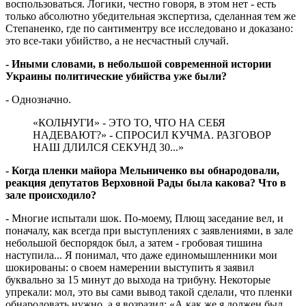
воспользоваться. Логики, честно говоря, в этом нет - есть
только абсолютно убедительная экспертиза, сделанная тем же
Степаненко, где по сантиментру все исследовано и доказано:
это все-таки убийство, а не несчастный случай.
- Иными словами, в небольшой со­вре­менной истории
Украины политичес­кие убийства уже были?
- Однозначно.
«КОЛЬЧУГИ» - ЭТО ТО, ЧТО НА СЕБЯ
НАДЕВАЮТ?» - СПРОСИЛ КУЧМА. РАЗГОВОР
НАШ ДЛИЛСЯ СЕКУНД 30...»
- Когда пленки майора Мельниченко вы обнародовали,
реакция депутатов Верховной Рады была какова? Что в
зале происходило?
- Многие испытали шок. По-моему, Плющ заседание вел, и
поначалу, как всегда при выступлениях с заявлениями, в зале
небольшой беспорядок был, а затем - гробовая тишина
наступила... Я понимал, что даже единомышленники мои
шокированы: о своем намерении выступить я заявил
буквально за 15 минут до выхода на трибуну. Некоторые
упрекали: мол, это вы са­ми вывод такой сделали, что пленки
об­на­ро­довать нужно, а я возразил: «А как же я должен был