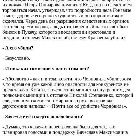
их вожака Игоря Гончарова помните? Когда он со следствием
торговаться начал, ут­вер­ждая, что подробности дела Гон­га­дзе
знает, здоровье его резко ухудшилось и он скоропостижно
скончался. Через день без разрешения следственных органов
его тело кремировали, а ведь отправленный на тот свет был
близок к Пукачу, которого впоследствии арестовали и
осудили, а почему Малев погиб, почему Кравченко убили?
- А его убили?
- Безусловно.
- И никаких сомнений у вас в этом нет?
- Абсолютно - как и в том, кстати, что Чорновила убили, хотя
в то время он уже какой-либо опасности для конкурентов не
представлял. Кстати, экс-советник министра внутренних дел
полковник милиции в отставке Николай Степаненко, который
следственную комиссию Народного руха возглавлял,
двухтомник написал - «Почти все об убийстве Чорновила».
- Зачем же его смерть понадобилась?
- Думаю, это какая-то перестраховка была для тех, кто
планировал голосами в поддержку Вячеслава Максимовича