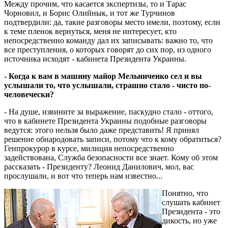
Между прочим, что касается экспертизы, то и Тарас
Чорновил, и Борис Олийнык, и тот же Турчинов
подтвердили: да, такие разговоры место имели, поэтому, если
к теме пленок вернуться, меня не интересует, кто
непосредственно команду дал их записывать: важно то, что
все преступления, о которых говорят до сих пор, из одного
источника исходят - кабинета Президента Украины.
- Когда к вам в машину майор Мельниченко сел и вы
услышали то, что услышали, страшно стало - чисто по-
человечески?
- На душе, извините за выражение, паскудно стало - оттого,
что в кабинете Президента Украины подобные разговоры
ведутся: этого нельзя было даже представить! Я принял
решение обнародовать записи, потому что к кому обратиться?
Генпрокурор в курсе, милиция непосредственно
задействована, Служба безопасности все знает. Кому об этом
рассказать - Президенту? Леонид Данилович, мол, вас
прослушали, и вот что теперь нам известно...
Понятно, что
слушать кабинет
Президента - это
дикость, но уже