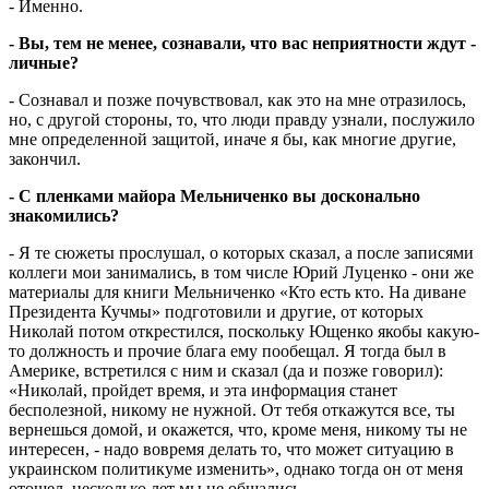
- Именно.
- Вы, тем не менее, сознавали, что вас неприятности ждут -
личные?
- Сознавал и позже почувствовал, как это на мне отразилось,
но, с другой стороны, то, что люди правду узнали, послужило
мне определенной защитой, иначе я бы, как многие другие,
закончил.
- С пленками майора Мельниченко вы досконально
знакомились?
- Я те сюжеты прослушал, о которых сказал, а после записями
коллеги мои занимались, в том числе Юрий Луценко - они же
материалы для книги Мельниченко «Кто есть кто. На диване
Президента Куч­мы» подготовили и другие, от которых
Николай потом открестился, поскольку Ющенко якобы какую-
то должность и прочие блага ему пообещал. Я тогда был в
Америке, встретился с ним и сказал (да и позже говорил):
«Николай, пройдет время, и эта информация станет
бесполезной, никому не нужной. От тебя откажут­ся все, ты
ве­рнешься до­­мой, и окажется, что, кроме меня, никому ты не
интересен, - надо во­время делать то, что может ситуацию в
ук­ра­ин­с­ком политикуме изменить», однако тог­да он от меня
отошел, несколько лет мы не общались.