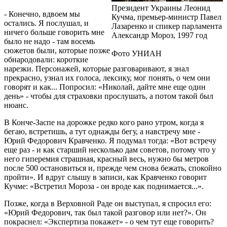
Президент Украины Леонид
- Конечно, вдвоем мы
Кучма, премьер-министр Павел
остались. Я послушал, и
Лазаренко и спикер парламента
ничего больше говорить мне
Александр Мороз, 1997 год
было не надо - там восемь
сюжетов были, которые позже
Фото УНИАН
обнародовали: короткие
нарезки. Персонажей, которые разговаривают, я знал
прекрасно, узнал их голоса, лексику, мог понять, о чем они
говорят и как... Попросил: «Николай, дайте мне еще один
день» - чтобы для страховки прослушать, а потом такой был
нюанс.
В Конче-Заспе на дорожке редко кого рано утром, когда я
бегаю, встретишь, а тут однажды бегу, а навстречу мне -
Юрий Федорович Кравченко. Я подумал тогда: «Вот встречу
еще раз - и как старший несколько дам советов, потому что у
него гиперемия страшная, красный весь, нужно бы метров
после 500 остановиться и, прежде чем снова бежать, спокойно
пройти». И вдруг слышу в записи, как Кравченко говорит
Кучме: «Встретил Мороза - он вроде как поднимается...».
Позже, когда в Верховной Раде он выступал, я спросил его:
«Юрий Федорович, так был такой разговор или нет?». Он
покраснел: «Экспертиза покажет» - о чем тут еще говорить?