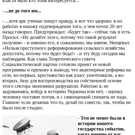
власти мало кто этим интересуется...
- ...не до того им...
- ...хотя зря: ученые пишут правду, и вот что здорово: в их
работах я нахожу подтверждение того, о чем почти 20 лет
назад говорил. Предупреждал: «Будет так» - сейчас так и есть.
Просил: «Не делайте этого, потому что такой результат
получим» - и именно его, к сожалению, мы имеем. Увещевал:
«Нельзя преступного реформирования сельского хозяйства
допустить, потому что будет беда!» - и эту беду сегодня мы
наблюдаем. Как глава Теоретического совета
Социалистической партии готовлю проект ее новой
программы и прихожу к выводу, что авантюрные реформы на
селе, во-первых, крестьянство как класс уничтожили, а во-
вторых, базу для воспроизводства на собственной основе
этого сектора экономики разрушили. Работаю я, не
задумываясь, войду в историю Украины или нет, - оценку
человеку поставят потом, и с самооценкой спешить не надо.
Главное: если делаешь что-то, делай по совести, так, чтобы не
было после стыдно.
- Тем не менее были в
истории нашего
государства события,
когда именно от вас,