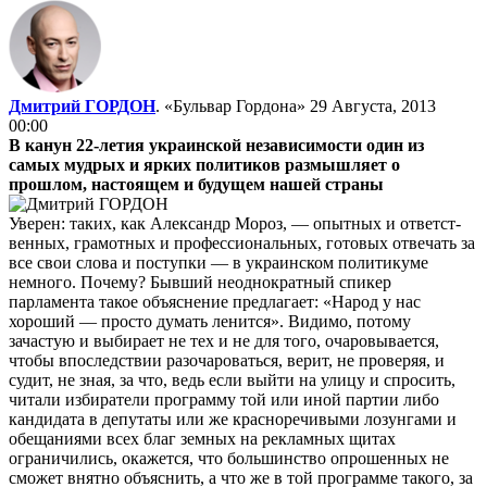
Дмитрий ГОРДОН
. «Бульвар Гордона»
29 Августа, 2013
00:00
В канун 22-летия украинской независимости один из
самых мудрых и ярких политиков размышляет о
прошлом, настоящем и будущем нашей страны
Уверен: таких, как Александр Мороз, — опытных и ответс­т­
венных, грамотных и профессиона­ль­ных, готовых отвечать за
все свои слова и поступки — в украинском политикуме
немного. Почему? Бывший неоднократный спикер
парламента такое объяснение предлагает: «Народ у нас
хороший — просто думать ленится». Видимо, потому
зачастую и выбирает не тех и не для того, очаровывается,
чтобы впоследствии разочароваться, верит, не проверяя, и
судит, не зная, за что, ведь если выйти на улицу и спросить,
читали избиратели программу той или иной партии либо
кандидата в депутаты или же красноречивыми лозунгами и
обещаниями всех благ земных на рекламных щитах
ограничились, окажется, что большинство опрошенных не
сможет внятно объяснить, а что же в той программе такого, за