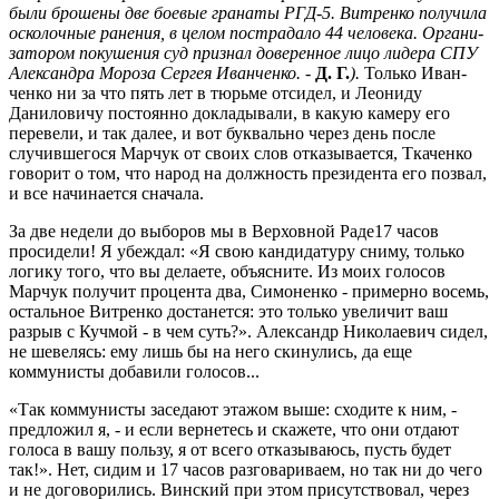
были брошены две бо­е­вые гранаты РГД-5. Вит­ренко получила
ос­колочные ранения, в це­лом пострадало 44 человека. Ор­га­­ни­
за­то­ром покушения суд при­­знал до­верен­ное ли­цо ли­дера СПУ
Алек­сандра Мо­ро­за Сер­гея Иван­­ченко. -
Д. Г.
).
Только Иван­­
ченко ни за что пять лет в тюрьме отсидел, и Леониду
Даниловичу постоянно докладывали, в какую камеру его
перевели, и так далее, и вот буквально через день после
случившегося Марчук от своих слов отказывается, Ткаченко
говорит о том, что народ на должность президента его позвал,
и все начинается сначала.
За две недели до выборов мы в Верховной Раде17 часов
просидели! Я убеждал: «Я свою кандидатуру сниму, только
логику того, что вы делаете, объясните. Из моих голосов
Марчук получит процента два, Симоненко - примерно восемь,
остальное Витренко достанется: это только увеличит ваш
разрыв с Кучмой - в чем суть?». Александр Николаевич сидел,
не шевелясь: ему лишь бы на него скинулись, да еще
коммунисты добавили голосов...
«Так коммунисты заседают этажом выше: сходите к ним, -
предложил я, - и если вернетесь и скажете, что они отдают
голоса в вашу пользу, я от всего отказываюсь, пусть будет
так!». Нет, сидим и 17 часов разговариваем, но так ни до чего
и не договорились. Винский при этом присутствовал, через