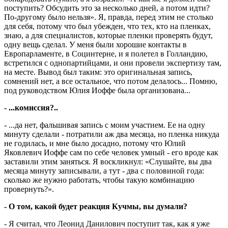
поступить? Обсудить это за несколько дней, а потом идти?
По-другому было нельзя». Я, правда, перед этим не столько
для себя, потому что был убежден, что тех, кто на пленках,
знаю, а для специалистов, которые пленки проверять будут,
одну вещь сделал. У меня были хорошие контакты в
Европарламенте, в Социнтерне, и я полетел в Голландию,
встретился с однопартийцами, и они провели экспертизу там,
на месте. Вывод был таким: это оригинальная запись,
сомнений нет, а все остальное, что потом делалось... Помню,
под руководством Юлия Иоффе была организована...
- ...комиссия?..
- ...да нет, фальшивая запись с моим участием. Ее на одну
минуту сделали - потратили аж два месяца, но пленка никуда
не годилась, и мне было досадно, потому что Юлий
Яковлевич Иоффе сам по себе человек умный - его вроде как
заставили этим заняться. Я воскликнул: «Слушайте, вы два
месяца минуту записывали, а тут - два с половиной года:
сколько же нужно работать, чтобы такую комбинацию
провернуть?».
- О том, какой будет реакция Кучмы, вы думали?
- Я считал, что Леонид Данилович по­сту­пит так, как я уже