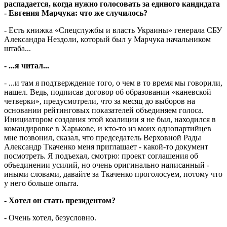
распадается, когда нужно го­лосовать за единого кандидата
- Евге­ния Марчука: что же случилось?
- Есть книжка «Спец­службы и власть Ук­раины» генерала СБУ
Александра Нездоли, который был у Марчука начальником
штаба...
- ...я читал...
- ...и там я подтверждение того, о чем в то время мы говорили,
нашел. Ведь, подписав договор об образовании «каневской
четверки», предусмотрели, что за месяц до выборов на
основании рейтинговых показателей объединяем голоса.
Инициатором создания этой коалиции я не был, находился в
командировке в Харькове, и кто-то из моих однопартийцев
мне позвонил, сказал, что председатель Верховной Рады
Александр Ткаченко меня приглашает - какой-то документ
посмотреть. Я подъехал, смотрю: проект соглашения об
объединении усилий, но очень оригинально написанный -
иными словами, давайте за Ткаченко проголосуем, потому что
у него больше опыта.
- Хотел он стать президентом?
- Очень хотел, безусловно.