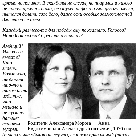
грязью не поливал. В скандалы не влезал, не пиарился и никого
не провоцировал - тихо, без шума, пафоса и глянцевого блеска,
пытался делать свое дело, даже если особых возможностей
для этого не имел.
Каждый раз чего-то для победы ему не хватало. Голосов?
Народной любви? Средств и влияния?
Амбиций?
Или всего
вместе?
Кто
знает...
Возможно,
наоборот,
что-то в
таком было
избытке,
что
мешало и
не пускало
дальше:
Родители Александра Мороза — Анна
слишком
Евдокимовна и Александр Леонтьевич, 1936 год
мудрый
(таким у нас обычно не веря­т), слишком правильный (таких,