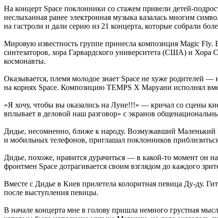
На концерт Sраce поклонники со стажем привели детей-подро
неслыханная ранее электронная музыка казалась многим символ
на гастроли и дали серию из 21 концерта, которые собрали бо
Мировую известность группе принесла композиция Magic Fly.
синтезаторов, хора Гарвардского университета (США) и Хора 
космонавты.
Оказывается, племя молодое знает Sраce не хуже родителей —
на корнях Sраce. Композицию TEMPS Х Маруани исполнял вме
«Я хочу, чтобы вы оказались на Луне!!!» — кричал со сцены 
вплывает в деловой наш разговор» с экранов общенациональны
Дидье, несомненно, ближе к народу. Возмужавший Маленький П
и мобильных телефонов, приглашал поклонников приблизиться
Дидье, похоже, нравится дурачиться — в какой-то момент он на
фронтмен Sраce дотрагивается своим взглядом до каждого зрит
Вместе с Дидье в Киев прилетела колоритная певица Ду-ду. Гит
после выступления певицы.
В начале концерта мне в голову пришла немного грустная мысл