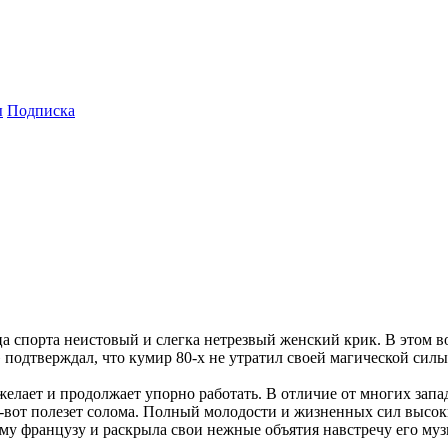
ы
Подписка
а спорта неистовый и слегка нетрезвый женский крик. В этом в
одтверждал, что кумир 80-х не утратил своей магической силы 
 желает и продолжает упорно работать. В отличие от многих за
от-вот полезет солома. Полный молодости и жизненных сил выс
му французу и раскрыла свои нежные объятия навстречу его муз