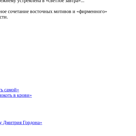
жнему устремлена в «светлое завтра»...
льное сочетание восточных мотивов и «фирменного»
сти.
ть самой»
локоть в крови»
 у Дмитрия Гордона»