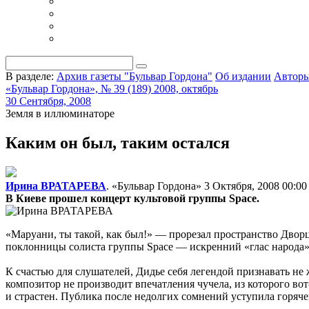
В разделе:
Архив газеты "Бульвар Гордона"
Об издании
Автор
«Бульвар Гордона», № 39 (189) 2008, октябрь
30 Сентября, 2008
Земля в иллюминаторе
Каким он был, таким остался
Ирина ВРАТАРЕВА
. «Бульвар Гордона»
3 Октября, 2008 00:00
В Киеве прошел концерт культовой группы Space.
«Маруани, ты такой, как был!» — прорезал пространство Дворц
поклонницы солиста группы Sраce — искренний «глас народа» п
К счастью для слушателей, Дидье себя легендой признавать не
композитор не производит впечатления чучела, из которого в
и страстен. Публика после недолгих сомнений уступила горяче