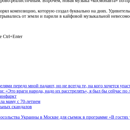
рово-реалистичным. Впрочем, новая музыка «космонавта» по-пре
вторял композицию, которую создал буквально на днях. Удивите
трывались от земли и парили в кайфовой музыкальной невесомо
 Ctrl+Enter
 передо мной падают, но не всегда те, на кого хочется упас
 «Это враги народа, надо их расстрелять», я был бы сейчас по 
 инфаркт
а маму с 70-летием
льных скандалов
осольства Украины в Москве для съемок в программе «В гостях