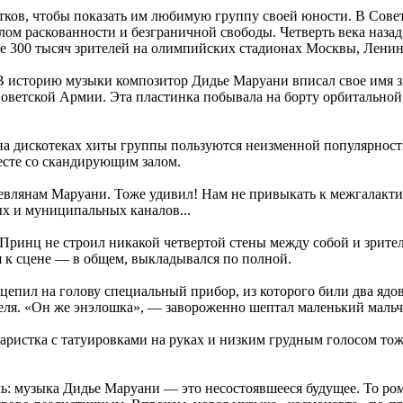
стков, чтобы показать им любимую группу своей юности. В Со
ом раскованности и безграничной свободы. Четверть века назад,
лее 300 тысяч зрителей на олимпийских стадионах Москвы, Ленин
 В историю музыки композитор Дидье Маруани вписал свое имя
Советской Армии. Эта пластинка побывала на борту орбитальной 
 на дискотеках хиты группы пользуются неизменной популярност
сте со скандирующим залом.
киевлянам Маруани. Тоже удивил! Нам не привыкать к межгалакт
х и муниципальных каналов...
ринц не строил никакой четвертой стены между собой и зрител
 к сцене — в общем, выкладывался по полной.
цепил на голову специальный прибор, из которого били два ядов
еля. «Он же энэлошка», — завороженно шептал маленький мальчи
аристка с татуировками на руках и низким грудным голосом тоже
ь: музыка Дидье Маруани — это несостоявшееся будущее. То ром