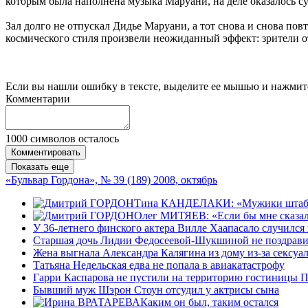
которым была наполнена музыка Маруани, на деле оказалось су
Зал долго не отпускал Дидье Маруани, а тот снова и снова по
космического стиля произвели неожиданный эффект: зрители о
Если вы нашли ошибку в тексте, выделите ее мышью и нажмите
Комментарии
1000
символов осталось
Комментировать
Показать еще
«Бульвар Гордона», № 39 (189) 2008, октябрь
Тина КАНДЕЛАКИ: «Мужики штабелями
Олег МИТЯЕВ: «Если бы мне сказали:
У 36-летнего финского актера Вилле Хаапасало случился
Старшая дочь Лидии Федосеевой-Шукшиной не поздравил
Жена выгнала Александра Калягина из дому из-за сексуа
Татьяна Недельская едва не попала в авиакатастрофу
Гарри Каспарова не пустили на территорию гостиницы П
Бывший муж Шэрон Стоун отсудил у актрисы сына
Каким он был, таким остался