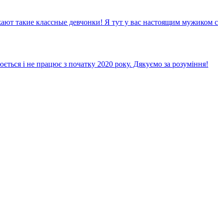
т такие классные девчонки! Я тут у вас настоящим мужиком с
ється і не працює з початку 2020 року. Дякуємо за розуміння!