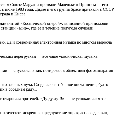
ветском Союзе Маруани прозвали Маленьким Принцем — его
 в июне 1983 года, Дидье и его группа Sраce приехали в СССР
града и Киева.
 знаменитой «Космической оперой», записанной при помощи
станции «Мир», где ее в течение полугода слушали
ью. Да и современная электронная музыка во многом выросла
ическим перегрузкам — все чаще «космическая музыка
ями — спускался в зал, позировал в объективы фотоаппаратов
ито-зеленых луча. Создавалось забавное впечатление, будто
к в соседнем ряду...
 очаровала зрителей. «Ду-ду-ду!!!» — не успокаивался зал
антическое, искреннее предчувствие «прекрасного далека»,