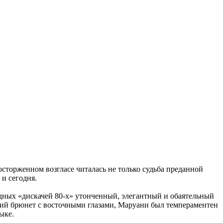
осторженном возгласе читалась не только судьба преданной
и сегодня.
падных «дискачей 80-х» утонченный, элегантный и обаятельный
окий брюнет с восточными глазами, Маруани был темпераментен
ыке.