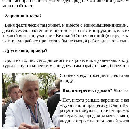
Сын - аспирант Института международных отношений (тоже ме
много работает.
- Хорошая школа!
- Ваня фактически там живет, и вместе с единомышленниками,
домам семена растений и цветов развозят с ин­с­т­рук­цией, ка
каждый ветеран, участник Великой Отечественной (в округе, к 
Сам такую работу провести я бы не смог, а ребята делают - сын
- Другие они, правда?
- Да, и на то, чем сегодня многие их ровесники увлечены: в кл
курса сыну ни копейки мы не даем: сам зарабатывает, более того
Я очень хочу, чтобы дети счастлив
в виду...
- Вы, интересно, гурман? Что-то
- Нет, и хотя раньше вареники с к
«Кухня» или программу Юлии Высо
рецептов покупать, причем прежде
литературы, продавцы меня знают,
люди, которые не от хорошей жизн