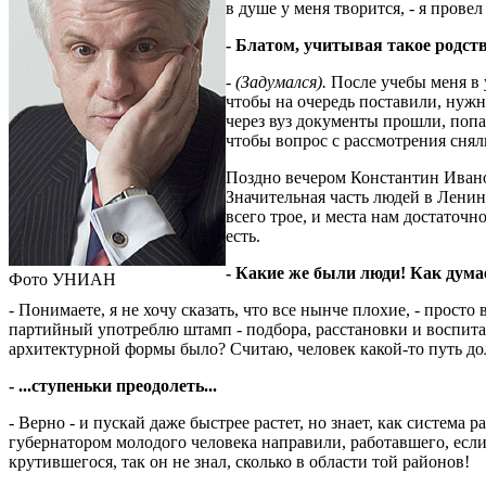
в душе у меня творится, - я провел
- Блатом, учитывая такое родств
-
(Задумался).
После учебы меня в у
чтобы на очередь поставили, нужн
через вуз документы прошли, попал
чтобы вопрос с рассмотрения сняли
Поздно вечером Константин Иванов
Значительная часть людей в Ленинс
всего трое, и места нам достаточн
есть.
- Какие же были люди! Как думае
Фото УНИАН
- Понимаете, я не хочу сказать, что все нынче плохие, - просто
партийный употреблю штамп - подбора, расстановки и воспитани
архитектурной формы было? Считаю, человек какой-то путь долже
- ...ступеньки преодолеть...
- Верно - и пускай даже быстрее растет, но знает, как систем
губернатором молодого человека направили, работавшего, если
крутившегося, так он не знал, сколько в области той районов!