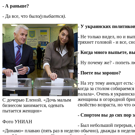
- А раньше?
- Да все, что было
(улыбается).
- У украинских политиков
- Не только видел, но и вы
тряхнет головой - и все, сн
- Когда много выпьете, вы
- Ну почему же? - попеть л
- Поете вы хорошо?
- На эту тему анекдот есть:
когда за столом собираемся 
палала». Очень я украинск
женщины в огородной бригад
С дочерью Еленой. «Дочь малым
свойство возраста, но что 
бизнесом занимается, одевать
пытается женщин»
- Спортом вы до сих пор 
Фото УНИАН
- Был небольшой перерыв, 
«Динамо» плаваю (пять раз в неделю обычно), дважды в неделю