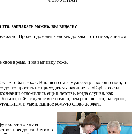
Фото УНИАН
 это, заплакать мож­но, вы видели?
озможно. Вроде и доходит человек до какого-то пика, а потом
се свое время, и на выпивку тоже.
и!». - «То батько...». В нашей семье муж сестры хорошо поет, и
Его долго просить не приходится - начинает с «Горіла сосна,
сознании отложились еще в детстве, когда слушал, как
 Кстати, сейчас лучше все помню, чем раньше: это, наверное,
нктуальным и уметь данное кому-то слово держать.
 футбольного клуба
етров преодолел. Летом в