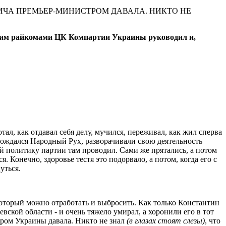
ВИЧА ПРЕМЬЕР-МИНИСТРОМ ДАВАЛА. НИКТО НЕ
ским райкомами ЦК Компартии Украины руководил и,
тал, как отдавал себя делу, мучился, переживал, как жил сперва
зарождался Народный Рух, разворачивали свою деятельность
й политику партии там проводил. Сами же прятались, а потом
 Конечно, здоровье тестя это подорвало, а потом, когда его с
уться.
, который можно отработать и выбросить. Как только Константин
ской области - и очень тяжело умирал, а хоронили его в тот
тром Украины давала. Никто не знал
(в глазах стоят слезы)
, что