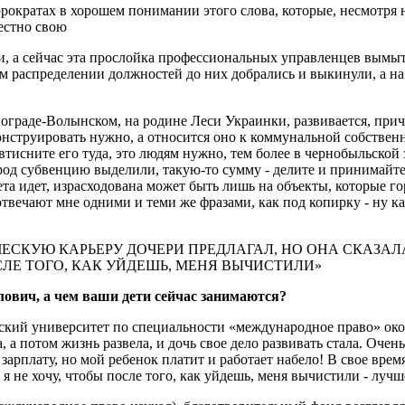
рократах в хорошем понимании этого слова, которые, несмотря н
естно свою
 а сейчас эта прослойка профессиональных управленцев вымыт
 распределении должностей до них добрались и выкинули, а на 
вограде-Волынском, на родине Леси Украинки, развивается, при
онструировать нужно, а относится оно к коммунальной собственн
тисните его туда, это людям нужно, тем более в чернобыльской
род субвенцию выделили, такую-то сумму - делите и принимайте
та идет, израсходована может быть лишь на объекты, которые го
твечают мне одними и теми же фразами, как под копирку - ну ка
СКУЮ КАРЬЕРУ ДОЧЕРИ ПРЕДЛАГАЛ, НО ОНА СКАЗАЛА:
СЛЕ ТОГО, КАК УЙДЕШЬ, МЕНЯ ВЫЧИСТИЛИ»
ович, а чем ваши дети сейчас занимаются?
вский университет по специальности «международное право» ок
а потом жизнь развела, и дочь свое дело развивать стала. Очень
 зарплату, но мой ребенок платит и работает набело! В свое вре
и я не хочу, чтобы после того, как уйдешь, меня вычистили - луч