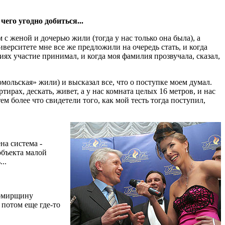
его угодно добиться...
 с женой и дочерью жили (тогда у нас только она была), а
верситете мне все же предложили на очередь стать, и когда
иях участие принимал, и когда моя фамилия прозвучала, сказал,
ольская» жили) и высказал все, что о поступке моем думал.
ирах, дескать, живет, а у нас комната целых 16 метров, и нас
ем более что свидетели того, как мой тесть тогда поступил,
на система -
объекта малой
..
итомирщину
 потом еще где-то