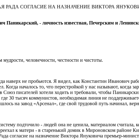
НАЯ РАДА СОГЛАСИЕ НА НАЗНАЧЕНИЕ ВИКТОРА ЯНУКО
ич Паникарский, - личность известная, Печерским и Ленин
ом мудрости, человечности, честности и чистоты.
огда наверх не пробьются. Я видел, как Константин Иванович рабо
ел. Когда началось то, что перестройкой у нас называют, когда 
в Союз писателей хотели ходить и требовали, чтобы Паникарски
де 30 тысяч коммунистов, необходимая линия не поддерживается.
лось на завод «Арсенал», где свой трудовой путь начинал, верн
ю систему подточило - людей она не ценила, материалом считала
еехал к матери - в старенький домик в Мироновском районе Киев
я Рада согласие на назначение Виктора Януковича премьер-минис