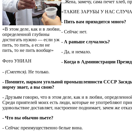
...Жена, замечу, сама печет хлеб,
«ТАКИЕ ЗАРУБЫ У НАС СЛУЧА
- Пить вам приходится много?
«В этом деле, как и в любви,
- Сейчас нет.
определенной глубины
достигать нужно — если уж
- А раньше случалось?
пить, то пить, а если не
пить, то не пить вообще»
- Да, и немало.
Фото УНИАН
- Когда в Администрации Презид
-
(Смеется).
Не только.
- Помните, нарком угольной промышленности СССР Засядьк
норму знает, а вы свою?
- Друзьям говорю, что в этом деле, как и в любви, определенной
Среди приятелей моих есть люди, которые не употребляют прин
удовольствие доставляет, настроение поднимает, зачем же отка
- Что вы обычно пьете?
- Сейчас преимущественно белые вина.