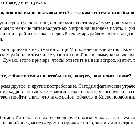
 это заседание и уехал.
о, никогда вы не пользовались? - с таким тестем можно было ч
ниверситете оставили, и я получил гостинку - 16 метров: мы там
о было меньше пяти квадратных метров на человека иметь. В уни
и они в райисполком, а первый секретарь райкома в его заседан
...
ич приехал к нам (мы на улице Милютенко возле метро «Комсом
ком районе, в том числе участники войны, в коммунальных кварт
о. Думаю, этого примера, чтобы ответить на ваш вопрос, хватит, т
те, сейчас возможно, чтобы там, наверху, появились такие?
 время другое, и другие востребованы. Сегодня фактически утраче
я кадров: ну как может министром стать тот, у кого вчера два 
н пройти, знать, что такое район, область, в Киеве поработать.
а работает. Или областных руководителей возьмем: когда-то на Ж
 не ошибаюсь, менеджером по продаже пива, затем - министром,