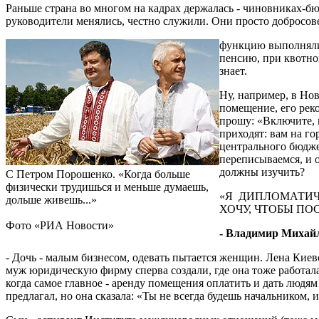
Раньше страна во многом на кадрах держалась - чиновниках-бю
руководители менялись, честно служили. Они просто добросов
функцию выполняли,
пенсию, при квотном
знает.
Ну, например, в Но
помещение, его рек
прошу: «Включите, в
приходят: вам на го
центрального бюдже
переписываемся, и о
должны изучить?
С Петром Порошенко. «Когда больше
физически трудишься и меньше думаешь,
«Я ДИПЛОМАТИЧЕ
дольше живешь...»
ХОЧУ, ЧТОБЫ ПО
Фото «РИА Новости»
- Владимир Михайл
- Дочь - малым бизнесом, одевать пытается женщин. Лена Кие
муж юридическую фирму сперва создали, где она тоже работала, 
когда самое главное - аренду помещения оплатить и дать людям
предлагал, но она сказала: «Ты не всегда будешь начальником, 