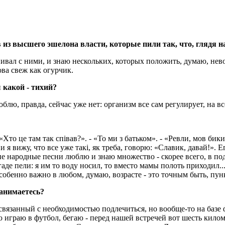
 из высшего эшелона власти, которые пили так, что, глядя на
пивал с ними, и знаю нескольких, которых положить, думаю, нев
ова свеж как огурчик.
 какой - тихий?
юблю, правда, сейчас уже нет: организм все сам регулирует, на в
 «Хто це там так співав?». - «То ми з батьком». - «Ревли, мов бик
и я вижу, что все уже такі, як треба, говорю: «Славик, давай!». 
ие народные песни люблю и знаю множество - скорее всего, в под
е пели: я им то воду носил, то вместо мамы полоть приходил...
особенно важно в любом, думаю, возрасте - это точным быть, пу
занимаетесь?
связанный с необходимостью подлечиться, но вообще-то на базе
 играю в футбол, бегаю - перед нашей встречей вот шесть килом