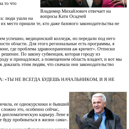
а то что
Владимир Михайлович отвечает на
вопросы Кати Осадчей
а: люди ушли на
их место пришли те, кто даже базового законодательства не
чем успешно, медицинский колледж, но передали под него
ости области. Для этого региональные есть программы, я
 зоне, где проблема здравоохранения аж кричит». Отписки
 решение. По закону субвенция, которая городу из
роду и принадлежат, а помещением область владеет, и вот мы
к доказать этим людям, что сначала они законодательство
 «ТЫ НЕ ВСЕГДА БУДЕШЬ НАЧАЛЬНИКОМ, И Я НЕ
ончила, ее однокурсники и бывший
 сложно это, особенно сейчас,
мя дипломатическую карьеру Лене я
ше буду пробиваться в жизни сама».