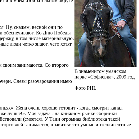
т и в моем избирательном округе
я. Ну, скажем, весной они по
тами обеспечивают. Ко Дню Победы
держку, в том числе материальную.
дые люди четко знают, чего хотят.
лом своим занимаются. Со второго
В знаменитом уманском
парке «Софиевка», 2009 год
 дочери. Слезы разочарования имею
Фото PHL
аньях». Жена очень хорошо готовит - когда смотрит канал
же лучше!». Моя задача - на книжном рынке сборники
йствовали (смеется). У Тани огромная библиотека такой
готорговлей занимается, нравится: это умные интеллигентные