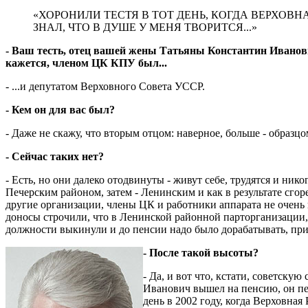
«ХОРОНИЛИ ТЕСТЯ В ТОТ ДЕНЬ, КОГДА ВЕРХОВ
ЗНАЛ, ЧТО В ДУШЕ У МЕНЯ ТВОРИТСЯ...»
- Ваш тесть, отец вашей жены Татьяны Константин Иванов
кажется, членом ЦК КПУ был...
- ...и депутатом Верховного Совета УССР.
- Кем он для вас был?
- Даже не скажу, что вторым отцом: наверное, больше - образц
- Сейчас таких нет?
- Есть, но они далеко отодвинуты - живут себе, трудятся и ник
Печерским районом, затем - Ленинским и как в результате сгор
другие организации, члены ЦК и работники аппарата не очень 
доносы строчили, что в Ленинской районной парторганизации, г
должности выкинули и до пенсии надо было дорабатывать, приш
- После такой высоты?
- Да, и вот что, кстати, советску
Иванович вышел на пенсию, он пер
день в 2002 году, когда Верховна