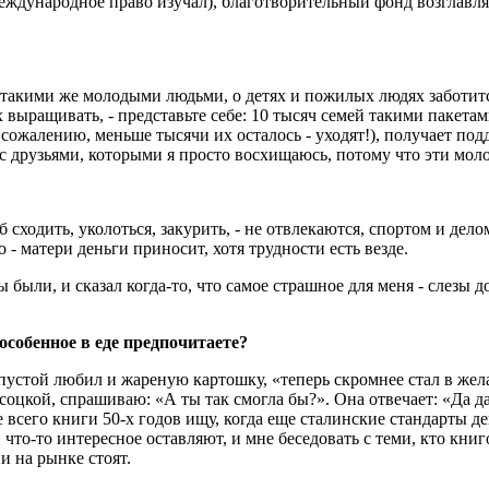
ждународное право изучал), благотворительный фонд возглавляе
 такими же молодыми людьми, о детях и пожилых людях заботитс
к их выращивать, - представьте себе: 10 тысяч семей такими паке
сожалению, меньше тысячи их осталось - уходят!), получает под
 с друзьями, которыми я просто восхищаюсь, потому что эти моло
уб сходить, уколоться, закурить, - не отвлекаются, спортом и де
 - матери деньги приносит, хотя трудности есть везде.
ы были, и сказал когда-то, что самое страшное для меня - слезы
 особенное в еде предпочитаете?
апустой любил и жареную картошку, «теперь скромнее стал в жел
цкой, спрашиваю: «А ты так смогла бы?». Она отвечает: «Да да
 всего книги 50-х годов ищу, когда еще сталинские стандарты де
 что-то интересное оставляют, и мне беседовать с теми, кто кни
и на рынке стоят.