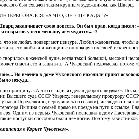
уковского был схвачен таким крупным художником, как Шварц.
НТЕРЕСОВАЛСЯ: «А ЧТО, ОН ЕЩЕ КАДЭТ?»
Шварц заканчивает свою повесть. Он был прав, когда писал:
то врагов у него меньше, чем чудится...»?
о, что не любят, подвергают цензуре. Любил жаловаться, чтобы 
 кстати, его любили и женщины: он покорял их своей искренност
о творилось в женской душе, когда такой большой, высокий челов
может спасти его и защитить. А Чуковский недоумевал потом: «За
лой»... Но именно в доме Чуковского находили приют освобо
ыло некуда...
л по принципу: «А что сегодня я сделал доброго людям?». Посы
гии Высшего суда СССР Ульриху, генеральному прокурору ССС
 у нас в Переделкино, вернувшись из ссылки), исследователя тв
тератора Пыпина с семьей прямо из поезда на пути к ссылке. Б
агеря. Одним из первых Чуковский поспешил к дому Пастернака,
 такие поступки способны были немногие. Поэтому завистников у
оминания о Корнее Чуковском».