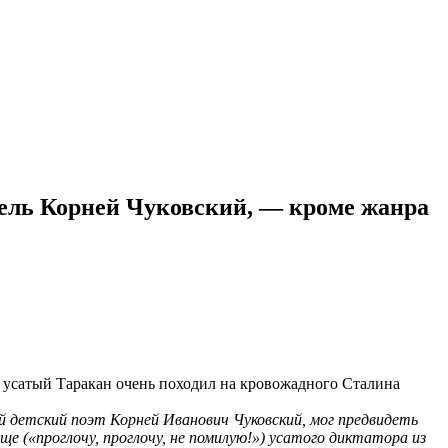
тель Корней Чуковский, — кроме жанра
и усатый Таракан очень походил на кровожадного Сталина
ый детский поэт Корней Иванович Чуковский, мог предвидеть
ще («проглочу, проглочу, не помилую!») усатого диктатора из