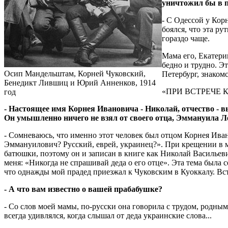
уничтожил бы в п
- С Одессой у Корн
боялся, что эта р
гораздо чаще.
Мама его, Екатери
бедно и трудно. Э
Осип Мандельштам, Корней Чуковский,
Петербург, знакомс
Бенедикт Лившиц и Юрий Анненков, 1914
«ПРИ ВСТРЕЧЕ 
год
- Настоящее имя Корнея Ивановича - Николай, отчество -
Он умышленно ничего не взял от своего отца, Эммануила Л
- Сомневаюсь, что именно этот человек был отцом Корнея Ива
Эммануилович? Русский, еврей, украинец?». При крещении в 
батюшки, поэтому он и записан в книге как Николай Васильев
меня: «Никогда не спрашивай деда о его отце». Эта тема была
что однажды мой прадед приезжал к Чуковским в Куоккалу. Вст
- А что вам известно о вашей прабабушке?
- Со слов моей мамы, по-русски она говорила с трудом, родным
всегда удивлялся, когда слышал от деда украинские слова...