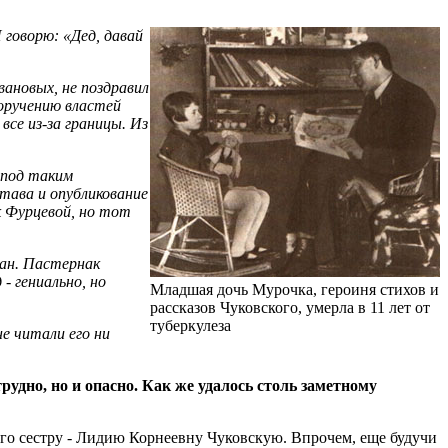
 говорю: «Дед, давай
вановых, не поздравил
поручению властей
се из-за границы. Из
 под таким
тава и опубликование
к Фурцевой, но тот
лан. Пастернак
- гениально, но
Младшая дочь Мурочка, героиня стихов и
рассказов Чуковского, умерла в 11 лет от
туберкулеза
е читали его ни
удно, но и опасно. Как же удалось столь заметному
и его сестру - Лидию Корнеевну Чуковскую. Впрочем, еще будучи