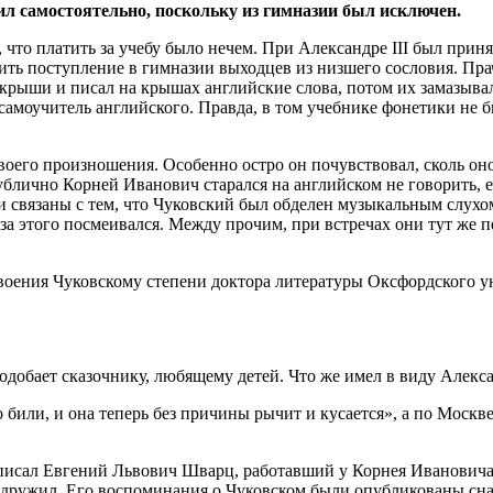
ил самостоятельно, поскольку из гимназии был исключен.
, что платить за учебу было нечем. При Александре III был прин
ить поступление в гимназии выходцев из низшего сословия. П
крыши и писал на крышах английские слова, потом их замазывал
 самоучитель английского. Правда, в том учебнике фонетики не 
своего произношения. Особенно остро он почувствовал, сколь оно
блично Корней Иванович старался на английском не говорить, е
и связаны с тем, что Чуковский был обделен музыкальным слух
за этого посмеивался. Между прочим, при встречах они тут же п
воения Чуковскому степени доктора литературы Оксфордского ун
подобает сказочнику, любящему детей. Что же имел в виду Алекс
 били, и она теперь без причины рычит и кусается», а по Москве
написал Евгений Львович Шварц, работавший у Корнея Иванович
 дружил. Его воспоминания о Чуковском были опубликованы сна