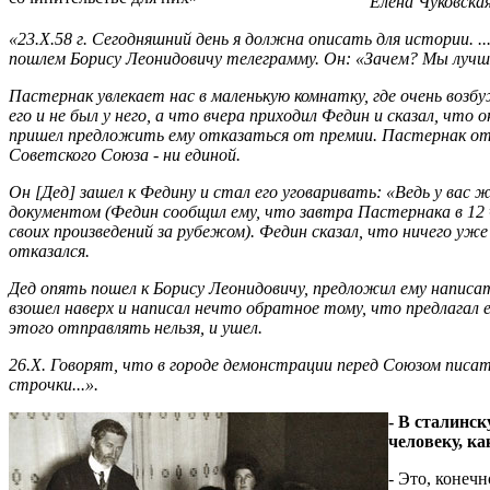
Елена Чуковская
«23.Х.58 г. Сегодняшний день я должна описать для истории. .
пошлем Борису Леонидовичу телеграмму. Он: «Зачем? Мы лучше
Пастернак увлекает нас в маленькую комнатку, где очень возб
его и не был у него, а что вчера приходил Федин и сказал, чт
пришел предложить ему отказаться от премии. Пастернак отка
Советского Союза - ни единой.
Он [Дед] зашел к Федину и стал его уговаривать: «Ведь у вас
документом (Федин сообщил ему, что завтра Пастернака в 12 
своих произведений за рубежом). Федин сказал, что ничего уже
отказался.
Дед опять пошел к Борису Леонидовичу, предложил ему написа
взошел наверх и написал нечто обратное тому, что предлагал е
этого отправлять нельзя, и ушел.
26.Х. Говорят, что в городе демонстрации перед Союзом писат
строчки...».
- В сталинск
человеку, к
- Это, конеч