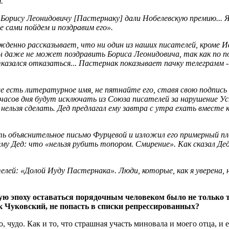
.
..Борису Леонидовичу [Пастернаку] дали Нобелевскую премию... Я
 сами пойдем и поздравим его».
ужденно рассказывает, что ни один из наших писателей, кроме И
о он даже не может поздравить Бориса Леонидовича, так как по 
зался отказаться... Пастернак показывает пачку телеграмм - в
 же есть литературное имя, не пятнайте его, ставя свою подпись
часов дня будут исключать из Союза писателей за нарушение Ус
 нельзя сделать. Дед предлагал ему завтра с утра ехать вместе 
ть объяснительное письмо Фурцевой и изложил его примерный п
му Дед: что «нельзя рубить топором. Смирение». Как сказал Дед 
елей: «Долой Иуду Пастернака». Люди, которые, как я уверена, н
ую эпоху оставаться порядочным человеком было не только тр
ак Чуковский, не попасть в списки репрессированных?
но, чудо. Как и то, что страшная участь миновала и моего отца, 