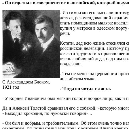
- Он ведь знал в совершенстве и английский, который выуч
- Из гимназии его выгнали потому
детях», рекомендовавший огранич
стать помощником маляра: красил 
купил у матроса в одесском порту
речи.
Кстати, дед всю жизнь стеснялся 
российской делегации. Поэтому пу
отчасти трудности в произношени
очень любивший деда, над ним из-
поддевали.
- Тем не менее на церемонии прис
английском языке...
С Александром Блоком,
1921 год
- Тогда он читал с листа.
- У Корнея Ивановича был мягкий голос и доброе лицо, как и 
Да и Алексей Толстой сравнивал его с собакой, «которую много
«Выходил крокодил, по-чуковски говорил»...
- Он был и добрым, и требовательным. Об этом очень точно 
секретарем. Их познакомил мой отец, с которым Шварц крепко