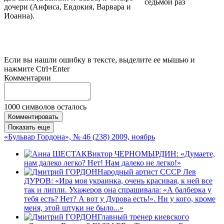
седьмой раз
дочери (Анфиса, Евдокия, Варвара и
Иоанна).
Если вы нашли ошибку в тексте, выделите ее мышью и
нажмите Ctrl+Enter
Комментарии
1000
символов осталось
Комментировать
Показать еще
«Бульвар Гордона», № 46 (238) 2009, ноябрь
Виктор ЧЕРНОМЫРДИН: «Думаете,
нам далеко легко? Нет! Нам далеко не легко!»
Народный артист СССР Лев
ДУРОВ: «Ира моя украинка, очень красивая, к ней все
так и липли. Ухажеров она спрашивала: «А балберка у
тебя есть? Нет? А вот у Дурова есть!». Ни у кого, кроме
меня, этой штуки не было...»
Главный тренер киевского