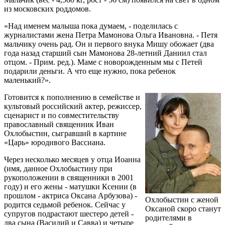
из московских роддомов.
«Над именем малыша пока думаем, - поделилась с
журналистами жена Петра Мамонова Ольга Ивановна. - Петя
мальчику очень рад. Он и первого внука Мишу обожает (два
года назад старший сын Мамонова 28-летний Даниил стал
отцом. - Прим. ред.). Маме с новорожденным мы с Петей
подарили деньги. А что еще нужно, пока ребенок
маленький?».
Готовится к пополнению в семействе и
культовый российский актер, режиссер,
сценарист и по совместительству
православный священник Иван
Охлобыстин, сыгравший в картине
«Царь» юродивого Вассиана.
Через несколько месяцев у отца Иоанна
(имя, данное Охлобыстину при
рукоположении в священники в 2001
году) и его жены - матушки Ксении (в
прошлом - актриса Оксана Арбузова) -
Охлобыстин с женой
родится седьмой ребенок. Сейчас у
Оксаной скоро станут
супругов подрастают шестеро детей -
родителями в
два сына (Василий и Савва) и четыре