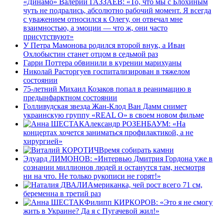
«Динамо» Валерий ГАЗЗАЕВ: «То, что мы с Блохиным
чуть не подрались, абсолютно рабочий момент. Я всегда
с уважением относился к Олегу, он отвечал мне
взаимностью, а эмоции — что ж, они часто
присутствуют»
У Петра Мамонова родился второй внук, а Иван
Охлобыстин станет отцом в седьмой раз
Гарри Поттера обвинили в курении марихуаны
Николай Расторгуев госпитализирован в тяжелом
состоянии
75-летний Михаил Козаков попал в реанимацию в
предынфарктном состоянии
Голливудская звезда Жан-Клод Ван Дамм снимет
украинскую группу «REAL O» в своем новом фильме
Александр РОЗЕНБАУМ: «На
концертах хочется заниматься профилактикой, а не
хирургией»
Время собирать камни
Эдуард ЛИМОНОВ: «Интервью Дмитрия Гордона уже в
сознании миллионов людей и останутся там, несмотря
ни на что. Не только рукописи не горят!»
Американка, чей рост всего 71 см,
беременна в третий раз
Филипп КИРКОРОВ: «Это я не смогу
жить в Украине? Да я с Пугачевой жил!»