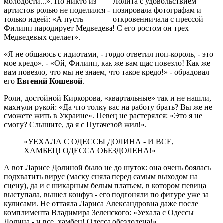
молодости...». Но никто из
Лолита с удовольствием
артистов ролью не поделился -
позировала фотографам и
только идеей: «А пусть
откровенничала с прессой
Филипп пародирует Медведева! С его ростом он трех
Медведевых сделает».
«Я не общаюсь с идиотами, - гордо ответил поп-король, - это
мое кредо». - «Ой, Филипп, как же вам щас повезло! Как же
вам повезло, что мы не знаем, что такое кредо!» - обрадовал
его
Евгений Кошевой
.
Роли, достойной Киркорова, «квартальные» так и не нашли,
махнули рукой: «Да что толку вас на работу брать? Вы же не
сможете жить в Украине». Певец не растерялся: «Это я не
смогу? Слышите, да я с Пугачевой жил!».
«УЕХАЛА С ОДЕССЫ ДОЛИНА - И ВСЕ,
ХАМБЕЦ! ОДЕССА ОБЕЗДОЛЕНА!»
А вот Ларисе Долиной было не до шуток: она очень боялась
подхватить вирус (маску сняла перед самым выходом на
сцену), да и с шикарным белым платьем, в котором певица
выступала, вышел конфуз - его подгоняли по фигуре уже за
кулисами. Не оттаяла Лариса Александровна даже после
комплимента Владимира Зеленского: «Уехала с Одессы
Долина - и все, хамбец! Одесса обездолена!».