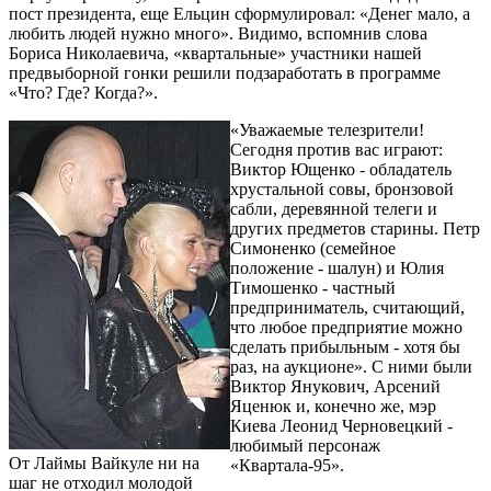
пост президента, еще Ельцин сформулировал: «Денег мало, а
любить людей нужно много». Видимо, вспомнив слова
Бориса Николаевича, «квартальные» участники нашей
предвыборной гонки решили подзаработать в программе
«Что? Где? Когда?».
«Уважаемые телезрители!
Сегодня против вас играют:
Виктор Ющенко - обладатель
хрустальной совы, бронзовой
сабли, деревянной телеги и
других предметов старины. Петр
Симоненко (семейное
положение - шалун) и Юлия
Тимошенко - частный
предприниматель, считающий,
что любое предприятие можно
сделать прибыльным - хотя бы
раз, на аукционе». С ними были
Виктор Янукович, Арсений
Яценюк и, конечно же, мэр
Киева Леонид Черновецкий -
любимый персонаж
От Лаймы Вайкуле ни на
«Квартала-95».
шаг не отходил молодой