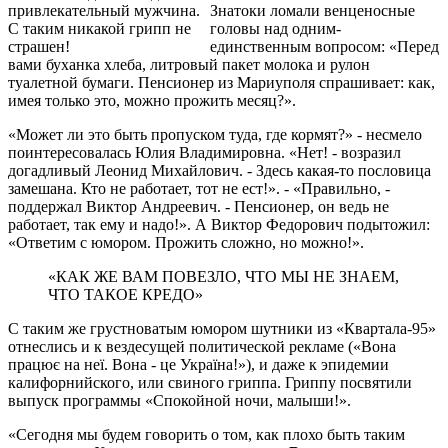
привлекательный мужчина.
Знатоки ломали венценосные
С таким никакой грипп не
головы над одним-
страшен!
единственным вопросом: «Перед
вами буханка хлеба, литровый пакет молока и рулон
туалетной бумаги. Пенсионер из Мариуполя спрашивает: как,
имея только это, можно прожить месяц?».
«Может ли это быть пропуском туда, где кормят?» - несмело
поинтересовалась Юлия Владимировна. «Нет! - возразил
догадливый Леонид Михайлович. - Здесь какая-то пословица
замешана. Кто не работает, тот не ест!». - «Правильно, -
поддержал Виктор Андреевич. - Пенсионер, он ведь не
работает, так ему и надо!». А Виктор Федорович подытожил:
«Ответим с юмором. Прожить сложно, но можно!».
«КАК ЖЕ ВАМ ПОВЕЗЛО, ЧТО МЫ НЕ ЗНАЕМ,
ЧТО ТАКОЕ КРЕДО»
С таким же грустноватым юмором шутники из «Квартала-95»
отнеслись и к вездесущей политической рекламе («Вона
працює на неї. Вона - це Україна!»), и даже к эпидемии
калифорнийского, или свиного гриппа. Гриппу посвятили
выпуск программы «Спокойной ночи, малыши!».
«Сегодня мы будем говорить о том, как плохо быть таким