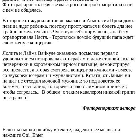
Фотографировать себя звезда строго-настрого запретила и ни
с кем не общалась.
В стороне от журналистов держалась и Анастасия Приходько:
певица ждет ребенка, поэтому простужаться и болеть для нее
крайне нежелательно. «Чувствую себя нормально, - на бегу
отрапортовала Настя. - Тороплюсь домой: будущий папа ждет
свою жену с концерта».
Лолита и Лайма Вайкуле оказались посмелее: первая с
удовольствием позировала фотографам и даже становилась на
четвереньки в коротеньком черном платьице, демонстрируя
все прелести, а вторая смотрела концерт за кулисами - вместе
со звукорежиссерами и журналистами. Кстати, от Лаймы ни
на шаг не отходил молодой мужчина: то под локоток ее
возьмет, то за талию, то горячего чаю с лимоном принесет,
чтобы согрелась... В общем, с таким кавалером никакой грипп
не страшен!
Фоторепортаж автора
Если вы нашли ошибку в тексте, выделите ее мышью и
нажмите Ctrl+Enter