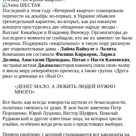
Последний в этом году «Вечерний квартал» планировали
перенести на декабрь: во-первых, в Украине объявлен
трехнедельный карантин, во-вторых, как раз накануне
концерта простудились две обещанные народу звезды -
Вахтанг Кикабидзе и Владимир Винокур. Организаторы до
последнего момента не сообщали, кто же их заменит: не были
уверены. Поддержать «квартальных» в такую пору рискнули
две очаровательные дамы -
Лайма Вайкуле
и
Лолита
.
Компанию им составили
Филипп Киркоров, Лариса
Долина, Анастасия Приходько, Потап
и
Настя Каменских
,
экстравагантная
Джамала
которая наконец сняла свою чалму
и явила миру невероятную прическу, а также группа «Друга
рiка» и девчонки из «Real O».
«ДЕНЕГ МАЛО, А ЛЮБИТЬ ЛЮДЕЙ НУЖНО
МНОГО»
Все было, как всегда: юмористы шутили от безысходности,
политики смеялись от души. В зале были замечены Петр
Порошенко, Юрий Луценко, Нестор Шуфрич, Николай
Рудьковский и другие известные лица, на которых цвели
улыбки, особенно когда речь шла о предстоящих выборах.
Первую проблему, с которой сталкиваются все кандидаты на