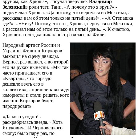
вруном, как Хрюша», - поучал зверушек
Владимир
Зеленский
в роли тети Тани. «А почему это я врун?» -
недоумевал Хрюша. «Да потому, что вернулся из Мексики, а
рассказал нам об этом только на пятый день!». - «А Степашка
где?». - «Нету! Потому, что ты, Хрюша, вернулся из Мексики,
а рассказал нам об этом только на пятый день...». К счастью,
Хрюшина поездка никак не отразилась на Филе.
Народный артист России и
Украины Филипп Киркоров
выходил на сцену дважды.
Вернее, раз вышел, а во второй
его на руках вынесли. «Мы так
часто приглашаем его в
«Квартал», что гораздо
дешевле взять его в
коллектив», - пришли к выводу
юмористы и стали решать, кого
именно Киркоров будет
пародировать.
«Да кого угодно! -
расхрабрилась звезда. - Хоть
Януковича. И Черновецкого
смогу: было пару раз, по