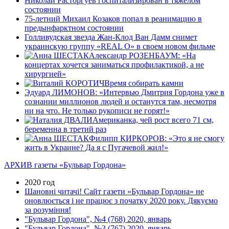
Николай Расторгуев госпитализирован в тяжелом
состоянии
75-летний Михаил Козаков попал в реанимацию в
предынфарктном состоянии
Голливудская звезда Жан-Клод Ван Дамм снимет
украинскую группу «REAL O» в своем новом фильме
Александр РОЗЕНБАУМ: «На
концертах хочется заниматься профилактикой, а не
хирургией»
Время собирать камни
Эдуард ЛИМОНОВ: «Интервью Дмитрия Гордона уже в
сознании миллионов людей и останутся там, несмотря
ни на что. Не только рукописи не горят!»
Американка, чей рост всего 71 см,
беременна в третий раз
Филипп КИРКОРОВ: «Это я не смогу
жить в Украине? Да я с Пугачевой жил!»
АРХИВ газеты «Бульвар Гордона»
2020 год
Шановні читачі! Сайт газети «Бульвар Гордона» не
оновлюється і не працює з початку 2020 року. Дякуємо
за розуміння!
"Бульвар Гордона", №4 (768) 2020, январь
"Бульвар Гордона", №3 (767) 2020, январь