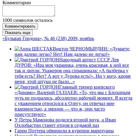
Комментарии
1000
символов осталось
Комментировать
Показать еще
«Бульвар Гордона», № 46 (238) 2009, ноябрь
Виктор ЧЕРНОМЫРДИН: «Думаете,
нам далеко легко? Нет! Нам далеко не легко!»
Народный артист СССР Лев
ДУРОВ: «Ира моя украинка, очень красивая, к ней все
так и липли. Ухажеров она спрашивала: «А балберка у
тебя есть? Нет? А вот у Дурова есть!». Ни у кого, кроме
меня, этой штуки не было...»
Главный тренер киевского
«Динамо» Валерий ГАЗЗАЕВ: «То, что мы с Блохиным
чуть не подрались, абсолютно рабочий момент. Я всегда
с уважением относился к Олегу, он отвечал мне
взаимностью, а эмоции — что ж, они часто
присутствуют»
У Петра Мамонова родился второй внук, а Иван
Охлобыстин станет отцом в седьмой раз
Гарри Поттера обвинили в курении марихуаны