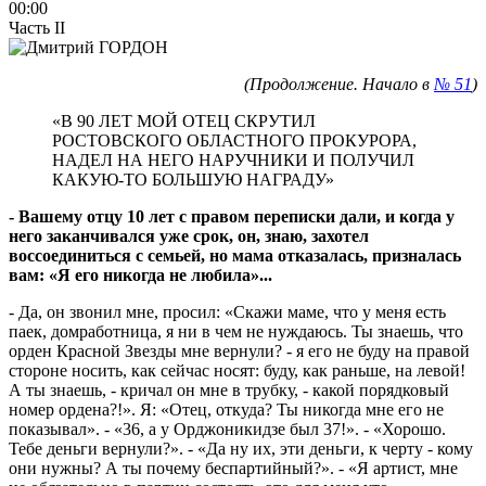
00:00
Часть II
(Продолжение. Начало в
№ 51
)
«В 90 ЛЕТ МОЙ ОТЕЦ СКРУТИЛ
РОСТОВСКОГО ОБЛАСТНОГО ПРОКУРОРА,
НАДЕЛ НА НЕГО НАРУЧНИКИ И ПОЛУЧИЛ
КАКУЮ-ТО БОЛЬШУЮ НАГРАДУ»
- Вашему отцу 10 лет с правом переписки дали, и когда у
него заканчивался уже срок, он, знаю, захотел
воссоединиться с семьей, но мама отказалась, призналась
вам: «Я его никогда не любила»...
- Да, он звонил мне, просил: «Скажи маме, что у меня есть
паек, домработница, я ни в чем не нуждаюсь. Ты знаешь, что
орден Красной Звезды мне вернули? - я его не буду на правой
стороне носить, как сейчас носят: буду, как раньше, на левой!
А ты знаешь, - кричал он мне в трубку, - какой порядковый
номер ордена?!». Я: «Отец, откуда? Ты никогда мне его не
показывал». - «36, а у Орджоникидзе был 37!». - «Хорошо.
Тебе деньги вернули?». - «Да ну их, эти деньги, к черту - кому
они нужны? А ты почему беспартийный?». - «Я артист, мне