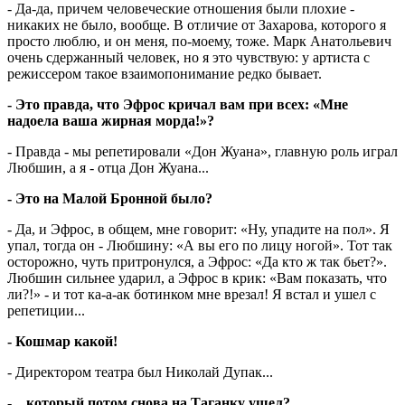
- Да-да, причем человеческие отношения были плохие -
никаких не было, вообще. В отличие от Захарова, которого я
просто люблю, и он меня, по-моему, тоже. Марк Анатольевич
очень сдержанный человек, но я это чувствую: у артиста с
режиссером такое взаимопонимание редко бывает.
- Это правда, что Эфрос кричал вам при всех: «Мне
надоела ваша жирная морда!»?
- Правда - мы репетировали «Дон Жуана», главную роль играл
Любшин, а я - отца Дон Жуана...
- Это на Малой Бронной было?
- Да, и Эфрос, в общем, мне говорит: «Ну, упадите на пол». Я
упал, тогда он - Любшину: «А вы его по лицу ногой». Тот так
осторожно, чуть притронулся, а Эфрос: «Да кто ж так бьет?».
Любшин сильнее ударил, а Эфрос в крик: «Вам показать, что
ли?!» - и тот ка-а-ак ботинком мне врезал! Я встал и ушел с
репетиции...
- Кошмар какой!
- Директором театра был Николай Дупак...
- ...который потом снова на Таганку ушел?