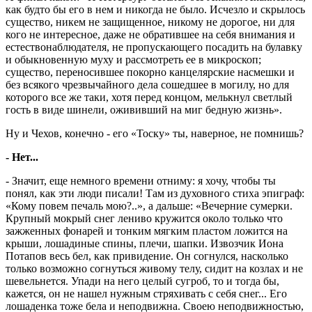
как будто бы его в нем и никогда не было. Исчезло и скрылось
существо, никем не защищенное, никому не дорогое, ни для
кого не интересное, даже не обратившее на себя внимания и
естествонаблюдателя, не пропускающего посадить на булавку
и обыкновенную муху и рассмотреть ее в микроскоп;
существо, переносившее покорно канцелярские насмешки и
без всякого чрезвычайного дела сошедшее в могилу, но для
которого все же таки, хотя перед концом, мелькнул светлый
гость в виде шинели, ожививший на миг бедную жизнь».
Ну и Чехов, конечно - его «Тоску» ты, наверное, не помнишь?
- Нет...
- Значит, еще немного времени отниму: я хочу, чтобы ты
понял, как эти люди писали! Там из духовного стиха эпиграф:
«Кому повем печаль мою?..», а дальше: «Вечерние сумерки.
Крупный мокрый снег лениво кружится около только что
зажженных фонарей и тонким мягким пластом ложится на
крыши, лошадиные спины, плечи, шапки. Извозчик Иона
Потапов весь бел, как привидение. Он согнулся, насколько
только возможно согнуться живому телу, сидит на козлах и не
шевельнется. Упади на него целый сугроб, то и тогда бы,
кажется, он не нашел нужным стряхивать с себя снег... Его
лошаденка тоже бела и неподвижна. Своею неподвижностью,