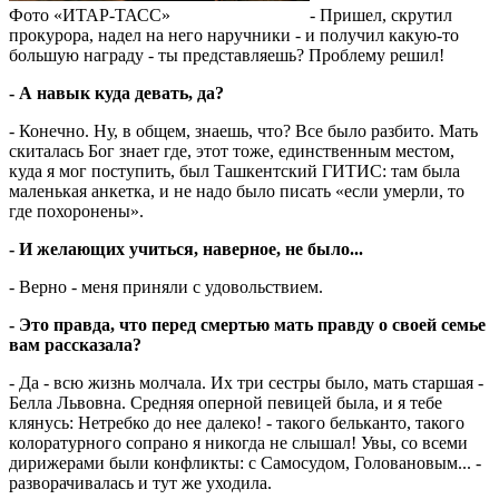
Фото «ИТАР-ТАСС»
- Пришел, скрутил
прокурора, надел на него наручники - и получил какую-то
большую награду - ты представляешь? Проб­лему решил!
- А навык куда девать, да?
- Конечно. Ну, в общем, знаешь, что? Все было разбито. Мать
скиталась Бог знает где, этот тоже, единственным местом,
куда я мог поступить, был Ташкентский ГИТИС: там была
маленькая анкетка, и не надо было писать «если умерли, то
где похоронены».
- И желающих учиться, наверное, не было...
- Верно - меня приняли с удовольствием.
- Это правда, что перед смертью мать правду о своей семье
вам рассказала?
- Да - всю жизнь молчала. Их три сестры было, мать старшая -
Белла Львовна. Средняя оперной певицей была, и я тебе
клянусь: Нетребко до нее далеко! - такого бельканто, такого
колоратурного сопрано я никогда не слышал! Увы, со всеми
дирижерами были конфликты: с Самосудом, Головановым... -
разворачивалась и тут же уходила.