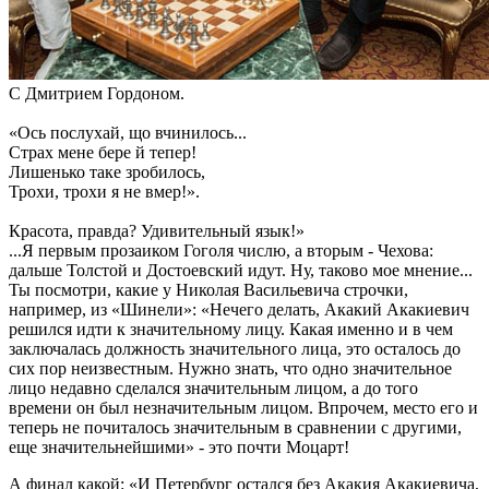
С Дмитрием Гордоном.
«Ось послухай, що вчинилось...
Страх мене бере й тепер!
Лишенько таке зробилось,
Трохи, трохи я не вмер!».
Красота, правда? Удивительный язык!»
...Я первым прозаиком Гоголя числю, а вторым - Чехова:
дальше Толстой и Достоевский идут. Ну, таково мое мнение...
Ты посмотри, какие у Николая Васильевича строчки,
например, из «Шинели»: «Нечего делать, Акакий Акакиевич
решился идти к значительному лицу. Какая именно и в чем
заключалась должность значительного лица, это осталось до
сих пор неизвестным. Нужно знать, что одно значительное
лицо недавно сделался значительным лицом, а до того
времени он был незначительным лицом. Впрочем, место его и
теперь не почиталось значительным в сравнении с другими,
еще значительнейшими» - это почти Моцарт!
А финал какой: «И Петербург остался без Акакия Акакиевича,