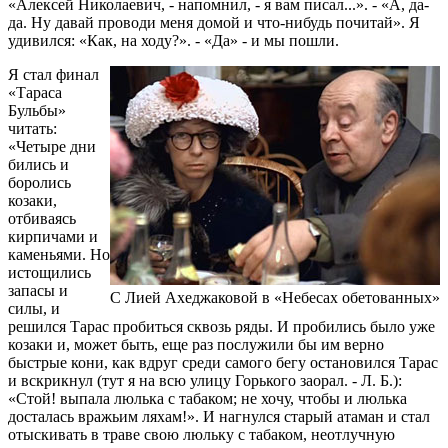
«Алексей Николаевич, - напомнил, - я вам писал...». - «А, да-
да. Ну давай проводи меня домой и что-нибудь почитай». Я
удивился: «Как, на ходу?». - «Да» - и мы пошли.
Я стал финал
«Тараса
Бульбы»
читать:
«Четыре дни
бились и
боролись
козаки,
отбиваясь
кирпичами и
каменьями. Но
истощились
запасы и
С Лией Ахеджаковой в «Небесах обетованных»
силы, и
решился Тарас пробиться сквозь ряды. И пробились было уже
козаки и, может быть, еще раз послужили бы им верно
быстрые кони, как вдруг среди самого бегу остановился Тарас
и вскрикнул (тут я на всю улицу Горького заорал. - Л. Б.):
«Стой! выпала люлька с табаком; не хочу, чтобы и люлька
досталась вражьим ляхам!». И нагнулся старый атаман и стал
отыскивать в траве свою люльку с табаком, неотлучную