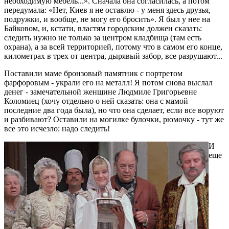
необходимую мебель...». Сначала она согласилась, а потом
передумала: «Нет, Киев я не оставлю - у меня здесь друзья,
подружки, и вообще, не могу его бросить». Я был у нее на
Байковом, и, кстати, властям городским должен сказать:
следить нужно не только за центром кладбища (там есть
охрана), а за всей территорией, потому что в самом его конце,
километрах в трех от центра, дырявый забор, все разрушают...
Поставили маме бронзовый памятник с портретом
фарфоровым - украли его на металл! Я потом снова выслал
денег - замечательной женщине Людмиле Григорьевне
Коломиец (хочу отдельно о ней сказать: она с мамой
последние два года была), но что она сделает, если все воруют
и разбивают? Оставили на могилке булочки, рюмочку - тут же
все это исчезло: надо следить!
И
еще