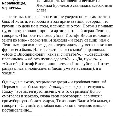
«Семнадцать мгновений весны» на
карачаевцы,
Леонида Броневого свалилась всесоюзная
черкесы...
слава
- ...осетины, хотя насчет осетин не уверен: он же сам осетин
был. И кстати, не любил в этом признаваться, говорил, что
грузин, но дело не в этом, я сейчас не о том. Потом я привык:
ну, встают, хлопают, причем артист, который играл Ленина,
говорил: «Попгосите, пожалуйста, Иосифа Виссагионовича
зайти ко мне» - робко так. Я заходил - и сразу овации, нам с
Лениным приходилось долго пережидать, а у меня несколько
фраз всего было. Ильич советовался со мной, спрашивал:
«Иосиф Виссарионович, как вы считаете?». - «Совершенно
правильно». - «А это нужно сделать?». - «Да, нужно». -
«Спасибо, Иосиф Виссарионович». - «Пожалуйста». Потом
раздавались аплодисменты (люди уже не вставали), и я
уходил.
Однажды выхожу, открывают двери - и гробовая тишина!
Первая мысль была: здесь
(смотрит вниз)
расстегнулось.
Гляжу - все застегнуто, значит, что-то с гримом? Долго
смотрелся в зеркало, слова свои проговорил, вернулся в
гримуборную - бежит худрук, Тихонович Вадим Михалыч, и
говорит: «Слушайте, я забыл вам сказать: недавно вышло
постановление...