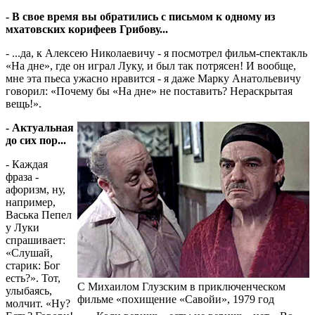
- В свое время вы обратились с письмом к одному из
мхатовских корифеев Грибову...
- ...да, к Алексею Николаевичу - я посмотрел фильм-спектакль
«На дне», где он играл Луку, и был так потрясен! И вообще,
мне эта пьеса ужасно нравится - я даже Марку Анатольевичу
говорил: «Почему бы «На дне» не поставить? Нераскрытая
вещь!».
- Актуальная
до сих пор...
- Каждая
фраза -
афоризм, ну,
например,
Васька Пепел
у Луки
спрашивает:
«Слушай,
старик: Бог
есть?». Тот,
С Михаилом Глузским в приключенческом
улыбаясь,
фильме «похищение «Савойи», 1979 год
молчит. «Ну?