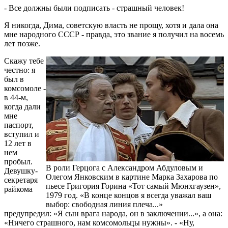
- Все должны были подписать - страшный человек!
Я никогда, Дима, советскую власть не прощу, хотя и дала она
мне народного СССР - правда, это звание я получил на восемь
лет позже.
Скажу тебе
честно: я
был в
комсомоле -
в 44-м,
когда дали
мне
паспорт,
вступил и
12 лет в
нем
пробыл.
В роли Герцога с Александром Абдуловым и
Девушку-
Олегом Янковским в картине Марка Захарова по
секретаря
пьесе Григория Горина «Тот самый Мюнхгаузен»,
райкома
1979 год. «В конце концов я всегда уважал ваш
выбор: свободная линия плеча...»
предупредил: «Я сын врага народа, он в заключении...», а она:
«Ничего страшного, нам комсомольцы нужны». - «Ну,