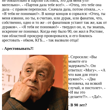
не обязательно в партии состоять, это для меня уто­
мительно». - «Партия дала тебе все!». - «Отец, это тебе она
дала - с правом переписки. Сначала дала, потом отняла...». -
«Я тебя не понимаю!». В конце концов я сорвался: «Отец, ты
меня извини, но ты, я считаю, или дурак, или фанатик, что,
собс­т­вен­но, одно и то же - от фанатиков устают так же, как от
дураков». - «Я тебя не понимаю!» - твердил он, и, ты знаешь,
искренне не понимал. Когда ему было 90, он жил в Ростове,
там областной прокурор проворовался, и его боялись
арестовать - обком, КГБ... - так вызвали отца!
- Арестовывать?!
- Спросили: «Вы
можете его
задержать?». Он
ответил: «Могу». - «А
что вам для этого
нужно?». - «Два
человека, на всякий
случай, и пистолет». -
«И вы это
сделаете?!». - «Да!».
- В 90 лет?