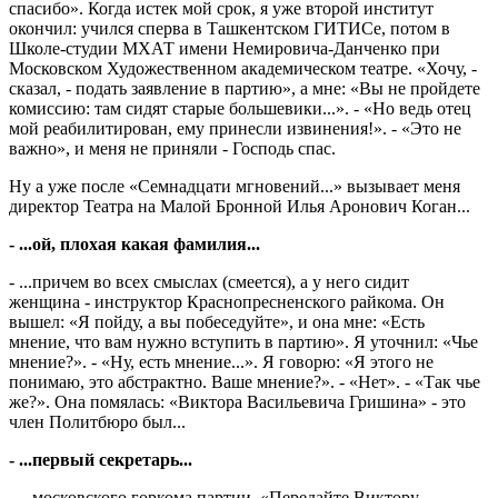
спасибо». Когда истек мой срок, я уже второй институт
окончил: учился сперва в Ташкентском ГИТИСе, потом в
Школе-студии МХАТ имени Немировича-Данченко при
Московском Художественном академическом театре. «Хочу, -
сказал, - подать заявление в партию», а мне: «Вы не пройдете
комиссию: там сидят старые большевики...». - «Но ведь отец
мой реабилитирован, ему принесли извинения!». - «Это не
важно», и меня не приняли - Господь спас.
Ну а уже после «Семнадцати мгновений...» вызывает меня
директор Театра на Малой Бронной Илья Аронович Коган...
- ...ой, плохая какая фамилия...
- ...причем во всех смыслах (смеется), а у него сидит
женщина - инструктор Краснопресненского райкома. Он
вышел: «Я пойду, а вы побеседуйте», и она мне: «Есть
мнение, что вам нужно вступить в партию». Я уточнил: «Чье
мнение?». - «Ну, есть мнение...». Я говорю: «Я этого не
понимаю, это абстрактно. Ваше мнение?». - «Нет». - «Так чье
же?». Она помялась: «Виктора Васильевича Гришина» - это
член Политбюро был...
- ...первый секретарь...
- ...московского горкома партии. «Передайте Виктору