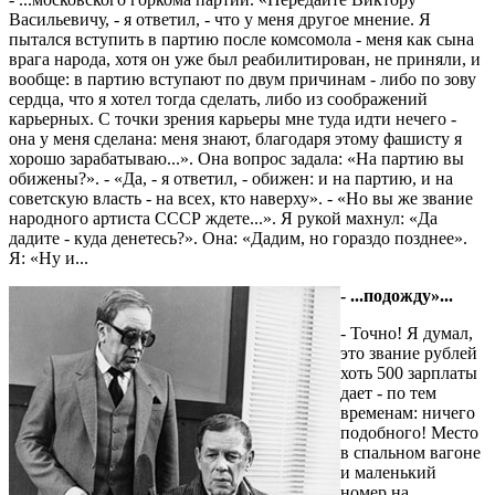
Васильевичу, - я ответил, - что у меня другое мнение. Я
пытался вступить в партию после комсомола - меня как сына
врага народа, хотя он уже был реабилитирован, не приняли, и
вообще: в партию вступают по двум причинам - либо по зову
сердца, что я хотел тогда сделать, либо из соображений
карьерных. С точки зрения карьеры мне туда идти нечего -
она у меня сделана: меня знают, благодаря этому фашисту я
хорошо зарабатываю...». Она вопрос задала: «На партию вы
обижены?». - «Да, - я ответил, - обижен: и на партию, и на
советскую власть - на всех, кто наверху». - «Но вы же звание
народного артиста СССР ждете...». Я рукой махнул: «Да
дадите - куда денетесь?». Она: «Дадим, но гораздо позднее».
Я: «Ну и...
- ...подожду»...
- Точно! Я думал,
это звание рублей
хоть 500 зарплаты
дает - по тем
временам: ничего
подобного! Место
в спальном вагоне
и маленький
номер на