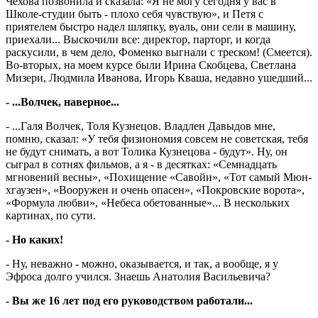
Чехова позвонила и сказала: «Я не могу сегодня у вас в
Школе-студии быть - плохо себя чувствую», и Петя с
приятелем быстро надел шляпку, вуаль, они сели в машину,
приехали... Выскочили все: директор, парторг, и когда
раскусили, в чем дело, Фоменко выгнали с треском! (Смеется).
Во-вторых, на моем курсе были Ирина Скобцева, Светлана
Мизери, Людмила Иванова, Игорь Кваша, недавно ушедший...
- ...Волчек, наверное...
- ...Галя Волчек, Толя Кузнецов. Владлен Давыдов мне,
помню, сказал: «У тебя физиономия совсем не советская, тебя
не будут снимать, а вот Толика Кузнецова - будут». Ну, он
сыграл в сотнях фильмов, а я - в десятках: «Семнадцать
мгновений весны», «Похищение «Савойи», «Тот самый Мюн­
х­гаузен», «Вооружен и очень опасен», «Покровские ворота»,
«Формула люб­ви», «Небеса обетованные»... В нескольких
картинах, по сути.
- Но каких!
- Ну, неважно - можно, оказывается, и так, а вообще, я у
Эфроса долго учился. Знаешь Анатолия Васильевича?
- Вы же 16 лет под его руководством работали...