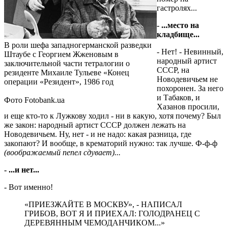
гастролях...
- ...место на
кладбище...
В роли шефа западногерманской разведки
- Нет! - Невинный,
Штаубе с Георгием Жженовым в
народный артист
заключительной части тетралогии о
СССР, на
резиденте Михаиле Тульеве «Конец
Новодевичьем не
операции «Резидент», 1986 год
похоронен. За него
и Табаков, и
Фото Fotobank.ua
Хазанов просили,
и еще кто-то к Лужкову ходил - ни в какую, хотя почему? Был
же закон: народный артист СССР должен лежать на
Новодевичьем. Ну, нет - и не надо: какая разница, где
закопают? И вообще, в крематорий нужно: так лучше. Ф-ф-ф
(воображаемый пепел сдувает)...
- ...и нет...
- Вот именно!
«ПРИЕЗЖАЙТЕ В МОСКВУ», - НАПИСАЛ
ГРИБОВ, ВОТ Я И ПРИЕХАЛ: ГОЛОДРАНЕЦ С
ДЕРЕВЯННЫМ ЧЕМОДАНЧИКОМ...»