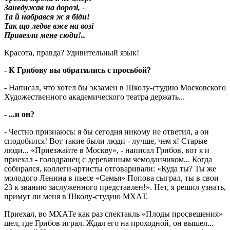
Занедужав на дорозі, -
Та й набрався ж я біди!
Так що ледве вже на возі
Привезли мене сюди!..
Красота, правда? Удивительный язык!
- К Грибову вы обратились с просьбой?
- Написал, что хотел бы экзамен в Школу-студию Московского
Художественного академического театра держать...
- ...и он?
- Честно признаюсь: я бы сегодня никому не ответил, а он
сподобился! Вот такие были люди - лучше, чем я! Старые
люди... «Приезжайте в Москву», - написал Грибов, вот я и
приехал - голодранец с деревянным чемоданчиком... Когда
собирался, коллеги-артисты отговаривали: «Куда ты? Ты же
молодого Ленина в пьесе «Семья» Попова сыграл, ты в свои
23 к званию заслуженного представлен!». Нет, я решил узнать,
примут ли меня в Школу-студию МХАТ.
Приехал, во МХАТе как раз спектакль «Плоды просвещения»
шел, где Грибов играл. Ждал его на проходной, он вышел...