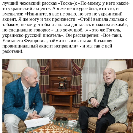
лучший чеховский рассказ «Тоска»): «По-моему, у него какой-
то украинский акцент». А я же не в курсе был, кто это, и
вмешался: «Извините, я вас не знаю, но это не украинский
акцент. Я же могу и так произнести: «Стой! выпала люлька с
табаком; не хочу, чтобы и люлька досталась вражьим ляхам!»,
но специально говорю: «...нэ хочу, шоб...» - это же Гоголь,
украинско-русский писатель». Он рассвирепел: «Все-таки,
Елизавета Федоровна, займитесь им - вы же Качалову
провинциальный акцент исправили» - и мы так с ней
работали!..