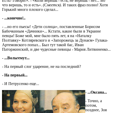
Есть? Говори!». - «Коли веришь - есть; не веришь - нет... Во
что веришь, то и есть».
(Смеется).
И таких фраз полно! Хотя
Горький много плохого сделал...
- ...конечно!..
- ...но его пьесы! «Дети солнца», поставленные Борисом
Бабочкиным «Дачники»... Кстати, какие были в Украине
певцы! Боже мой, мне было пять лет, я на «Наталку
Полтавку» Котляревского и «Запорожець за Дунаєм» Гулака-
Артемовского попал... Был тут такой бас, Иван
Паторжинский, и две чудесные певицы - Мария Литвиненко...
- ...Вольгемут...
- На первый слог ударение, не на пос­лед­ний?
- На первый...
- И Петрусенко еще...
- ...Оксана...
- Точно, а
потом,
позднее, Зоя