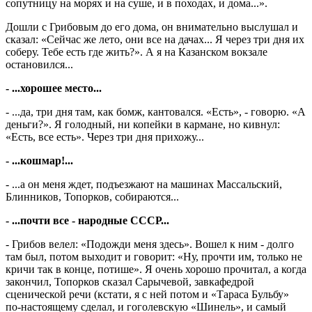
сопутницу на морях и на суше, и в походах, и дома...».
Дошли с Грибовым до его дома, он внимательно выслушал и
сказал: «Сейчас же лето, они все на дачах... Я через три дня их
соберу. Тебе есть где жить?». А я на Казанском вокзале
остановился...
- ...хорошее место...
- ...да, три дня там, как бомж, кантовался. «Есть», - говорю. «А
деньги?». Я голодный, ни копейки в кармане, но кивнул:
«Есть, все есть». Через три дня прихожу...
- ...кошмар!...
- ...а он меня ждет, подъезжают на машинах Массальский,
Блинников, Топорков, собираются...
- ...почти все - народные СССР...
- Грибов велел: «Подожди меня здесь». Вошел к ним - долго
там был, потом выходит и говорит: «Ну, прочти им, только не
кричи так в конце, потише». Я очень хорошо прочитал, а когда
закончил, Топорков сказал Сарычевой, завкафедрой
сценической речи (кстати, я с ней потом и «Тараса Бульбу»
по-настоящему сделал, и гоголевскую «Шинель», и самый