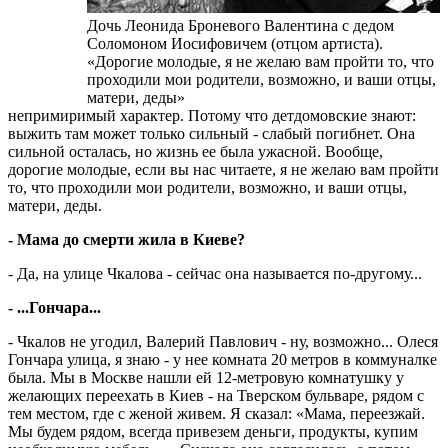
Дочь Леонида Броневого Валентина с дедом
Соломоном Иосифовичем (отцом артиста).
«Дорогие молодые, я не желаю вам пройти то, что
проходили мои родители, возможно, и ваши отцы,
матери, деды»
непримиримый характер. Потому что детдомовские знают:
выжить там может только сильный - слабый погибнет. Она
сильной осталась, но жизнь ее была ужасной. Вообще,
дорогие молодые, если вы нас читаете, я не желаю вам пройти
то, что проходили мои родители, возможно, и ваши отцы,
матери, деды.
- Мама до смерти жила в Киеве?
- Да, на улице Чкалова - сейчас она называется по-другому...
- ...Гончара...
- Чкалов не угодил, Валерий Павлович - ну, возможно... Олеся
Гончара улица, я знаю - у нее комната 20 метров в коммуналке
была. Мы в Москве нашли ей 12-метровую комнатушку у
желающих переехать в Киев - на Тверском бульваре, рядом с
тем местом, где с женой живем. Я сказал: «Мама, переезжай.
Мы будем рядом, всегда привезем деньги, продукты, купим