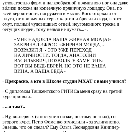
угловатостью форм и палкообразной прямизною ног она даже
вблизи похожа на копеечную пряничную лошадку. Она, по
всей вероятности, погружена в мысль. Кого оторвали от
плуга, от привычных серых картин и бросили сюда, в этот
омут, полный чудовищных огней, неугомонного треска и
бегущих людей, тому нельзя не думать...».
«МНЕ НАДОЕЛА ВАША ЖИРНАЯ МОРДА!» -
ЗАКРИЧАЛ ЭФРОС. «ЖИРНАЯ МОРДА, -
ВОЗРАЗИЛ Я, - ЭТО УЖЕ ПЕРЕХОД
НА ЛИЧНОСТИ. ТОГДА, АНАТОЛИЙ
ВАСИЛЬЕВИЧ, ПОЗВОЛЬТЕ ЗАМЕТИТЬ:
ВОТ ВЫ ВЕДЬ ЕВРЕЙ, НО ЭТО НЕ ВАША
ВИНА, А ВАША БЕДА»
- Прекрасно, а кто в Школе-студии МХАТ с вами учился?
- С дипломом Ташкентского ГИТИСа меня сразу на третий
курс приняли...
- ...и там?..
- Ну, во-первых (я поступил позже, поэтому не знал), со
второго курса Петю Фоменко отчислили - за хулиганство.
Знаешь, что он сделал? Ему Ольга Леонардовна Книппер-