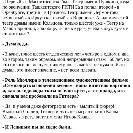
- Первый - в Магнитогорске был, Театр имени Пушкина, куда
по окончании Ташкентского ГИТИСа я попал, второй - в
Оренбурге, третий - в Грозном, Театр имени Лермонтова,
четвертый - в Иркутске, пятый - в Воронеже, Академический
театр драмы имени Кольцова, только шестой уже - Театр на
Малой Бронной, а вообще, ты не в курсе, учеба в двух вузах в
стаж входит?
- Думаю, да...
- Значит, плюс шесть студенческих лет - четыре в одном и два
во втором, таким образом, мой непрерывный стаж - 66 лет, но
это никого не волнует, никому, оказывается, не нужно. Я-то
думал, это имеет значение, - нет, всем плевать!
- Роль Мюллера в телевизионном художественном фильме
«Семнадцать мгновений весны» - ваша визитная карточка
и, как вы однажды сказали, ваш крест, а это правда, что
сначала вас пробовали на Гитлера?
- Да, и у меня даже фотография есть - вылитый фюрер!
Вылитый Сталин, Гитлер и чуть не сыграл в кино Карла
Маркса - в результате им стал Игорь Кваша.
- И Лениным вы на сцене были...