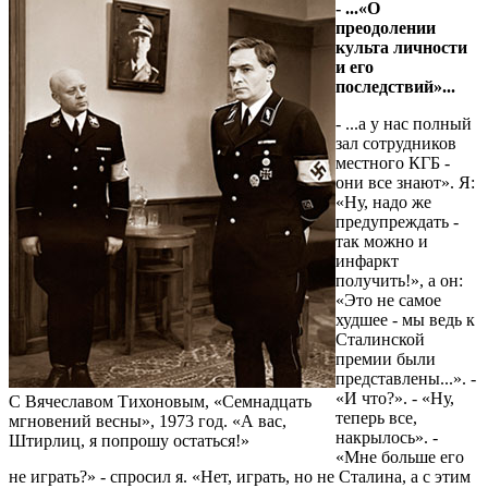
- ...«О
преодолении
культа личности
и его
последствий»...
- ...а у нас полный
зал сотрудников
местного КГБ -
они все знают». Я:
«Ну, надо же
предупреждать -
так можно и
инфаркт
получить!», а он:
«Это не самое
худшее - мы ведь к
Сталинской
премии были
представлены...». -
«И что?». - «Ну,
С Вячеславом Тихоновым, «Семнадцать
теперь все,
мгновений весны», 1973 год. «А вас,
накрылось». -
Штирлиц, я попрошу остаться!»
«Мне больше его
не играть?» - спросил я. «Нет, играть, но не Сталина, а с этим