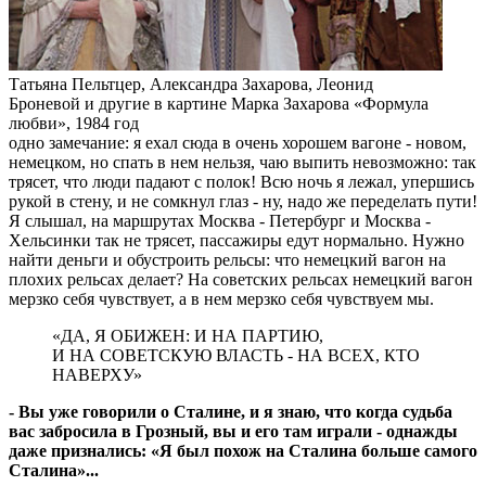
Татьяна Пельтцер, Александра Захарова, Леонид
Броневой и другие в картине Марка Захарова «Формула
любви», 1984 год
одно замечание: я ехал сюда в очень хорошем вагоне - новом,
немецком, но спать в нем нельзя, чаю выпить невозможно: так
трясет, что люди падают с полок! Всю ночь я лежал, упершись
рукой в стену, и не сомкнул глаз - ну, надо же переделать пути!
Я слышал, на маршрутах Москва - Петербург и Москва -
Хельсинки так не трясет, пассажиры едут нормально. Нужно
найти деньги и обустроить рельсы: что немецкий вагон на
плохих рельсах делает? На советских рельсах немецкий вагон
мерзко себя чувствует, а в нем мерзко себя чувствуем мы.
«ДА, Я ОБИЖЕН: И НА ПАРТИЮ,
И НА СОВЕТСКУЮ ВЛАСТЬ - НА ВСЕХ, КТО
НАВЕРХУ»
- Вы уже говорили о Сталине, и я знаю, что когда судьба
вас забросила в Грозный, вы и его там играли - однажды
даже признались: «Я был похож на Сталина больше самого
Сталина»...