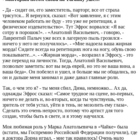
- Да - сидит он, его заместитель, парторг, все от страха
трясутся... Я вернулся, сказал: «Вот заявление, я с этим
человеком работать не буду - это уже не репетиция, а
физическое издевательство». Тут Эфрос ворвался: «Я вас
сотру в порошок!». - «Анатолий Васильевич, - говорю, -
Лаврентий Палыч уже всех в лагерную пыль грозился -
ничего у него не получилось». - «Мне надоела ваша жирная
морда! Сидите всегда на репетициях нога на ногу, обувь свою
показываете...». - «Жирная морда», - возразил я Эфросу, - это
уже переход на личности. Тогда, Анатолий Васильевич,
позвольте заметить: вот вы ведь еврей, но это не ваша вина, а
ваша беда». Он побелел и ушел, и больше мы не общались, но
он и дальше меня занимал и даже давал главные роли.
Так, о чем это я? - ты меня сбил, Дима, немножко... Ах да,
однажды Эфрос сказал: «Самое трудное на сцене, во-первых,
ничего не делать и, во-вторых, когда ты чувствуешь, что
зритель от тебя устал, уйти в тень, не мозолить ему глаза».
Сделать это очень непросто, потому что артист для того
создан, чтобы быть в свете, и я этому научился.
Моя любимая роль у Марка Анатольевича в «Чайке» была
(кстати, мы Госпремию Российской Федерации получили), где
я доктора Дорна играл, - мне так нравилось! Очень мало