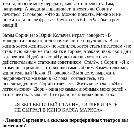
текста, но я не могу передать, какая это прелесть. Там,
например, Аркадина спрашивает, поехать ли Сорину
лечиться. Я говорю: «Что ж. Можно поехать. Можно и не
поехать», а после фразы: «Лечиться в 60 лет!» - был гром
оваций.
Затем Сорин (его Юрий Колычев играл) говорит: «В
молодости когда-то ничего в жизни не получилось. Всю
жизнь хотел жениться - не женился, хотел стать писателем - не
стал. Всю жизнь мечтал жить в городе, а заканчиваю свои дни
в деревне». Я добавляю: «Ну, всю жизнь хотел стать
действительным статским советником. Стал?», а Сорин: «Я к
этому не стремился, это вышло само собой». Замечательный,
удивительный Чехов! Я говорю: «Вы знаете, выражать
недовольство жизнью в 62 года - согласитесь, это
невеликодушно». Сорин отвечает: «Жить хочется». - «Это
легкомыслие». Дорн - одна из самых любимых моих ролей -
этот спектакль мы лет 15 играли, на полных аншлагах.
«Я БЫЛ ВЫЛИТЫЙ СТАЛИН, ГИТЛЕР И ЧУТЬ
НЕ СЫГРАЛ В КИНО КАРЛА МАРКСА»
- Леонид Сергеевич, а сколько периферийных театров вы
поменяли?