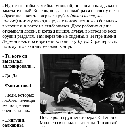
- Ну, не то чтобы: я же был молодой, но грим накладывали
замечательный. Знаешь, когда в первый раз я на сцену в его
образе шел, вот так держал трубку
(показывает, как
именно),
потому что одна рука у вождя немножко больная -
высохшая, в локте не сгибавшаяся. Двое рабочих сцены
открывали двери, и когда я вышел, думал, выстрел из всех
орудий раздался. Там деревянные сиденья, в Театре имени
Лермонтова, и все зрители встали - бу-бу-ух! Я растерялся,
потому что овациям не было конца.
- Те, кого он
высылал,
аплодировали...
- Да. Да!
- Фантастика!
- Люди, которых
гнобил: чеченцы
же пострадали
очень сильно...
После роли группенфюрера СС Генриха
- ...ингуши,
Мюллера в сериале Татьяны Лиозновой
балкарцы,