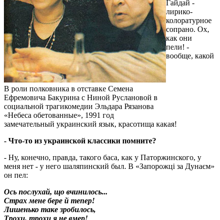
Гайдай -
лирико-
колоратурное
сопрано. Ох,
как они
пели! -
вообще, какой
В роли полковника в отставке Семена
Ефремовича Бакурина с Ниной Руслановой в
социальной трагикомедии Эльдара Рязанова
«Небеса обетованные», 1991 год
замечательный украинский язык, красотища какая!
- Что-то из украинской классики помните?
- Ну, конечно, правда, такого баса, как у Паторжинского, у
меня нет - у него шаляпинский был. В «Запорожці за Дунаєм»
он пел:
Ось послухай, що вчинилось...
Страх мене бере й тепер!
Лишенько таке зробилось,
Трохи, трохи я не вмер!