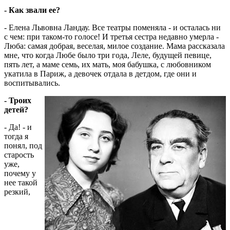
- Как звали ее?
- Елена Львовна Ландау. Все театры поменяла - и осталась ни
с чем: при таком-то голосе! И третья сестра недавно умерла -
Люба: самая добрая, веселая, милое создание. Мама рассказала
мне, что когда Любе было три года, Леле, будущей певице,
пять лет, а маме семь, их мать, моя бабушка, с любовником
укатила в Париж, а девочек отдала в детдом, где они и
воспитывались.
- Троих
детей?
- Да! - и
тогда я
понял, под
старость
уже,
почему у
нее такой
резкий,