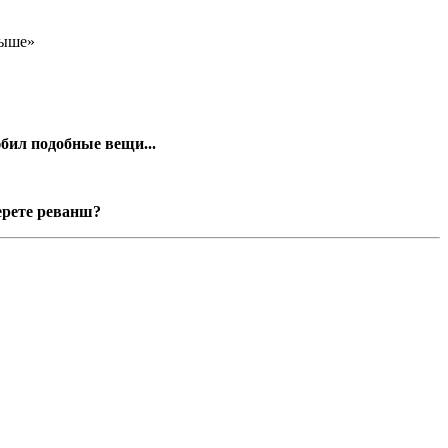
рыше»
бил подобные вещи...
берете реванш?