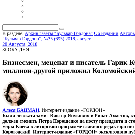
В разделе:
Архив газеты "Бульвар Гордона"
Об издании
Автор
"Бульвар Гордона", №35 (695) 2018, август
28 Августа, 2018
ЗЛОБА ДНЯ
Бизнесмен, меценат и писатель Гари
миллион-другой приложил Коломойский.
Алеся БАЦМАН
. Интернет-издание «ГОРДОН»
Были ли «каталами» Виктор Янукович и Ринат Ахметов, кто
должен сменить Петра Порошенко на посту президента и ст
мэры Киева в авторской программе главного редактора инт
Корогодский. Интернет-издание «ГОРДОН» эксклюзивно пуб