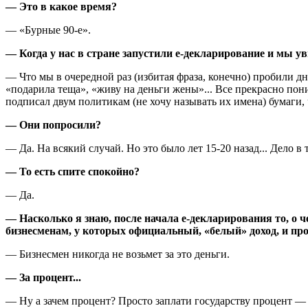
— Это в какое время?
— «Бурные 90-е».
— Когда у нас в стране запустили е-декларирование и мы 
— Что мы в очередной раз (избитая фраза, конечно) пробили 
«подарила теща», «живу на деньги жены»... Все прекрасно пони
подписал двум политикам (не хочу называть их имена) бумаги,
— Они попросили?
— Да. На всякий случай. Но это было лет 15-20 назад... Дело в
— То есть спите спокойно?
— Да.
— Насколько я знаю, после начала е-декларирования то, о ч
бизнесменам, у которых официальный, «белый» доход, и пр
— Бизнесмен никогда не возьмет за это деньги.
— За процент...
— Ну а зачем процент? Просто заплати государству процент — и