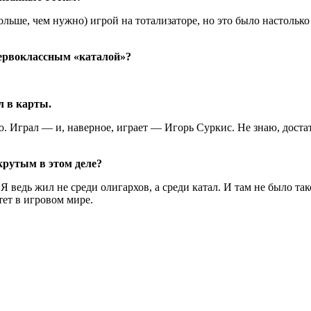
льше, чем нужно) игрой на тотализаторе, но это было настолько 
первоклассным «каталой»?
л в карты.
. Играл — и, наверное, играет — Игорь Суркис. Не знаю, достат
крутым в этом деле?
едь жил не среди олигархов, а среди катал. И там не было тако
итет в игровом мире.