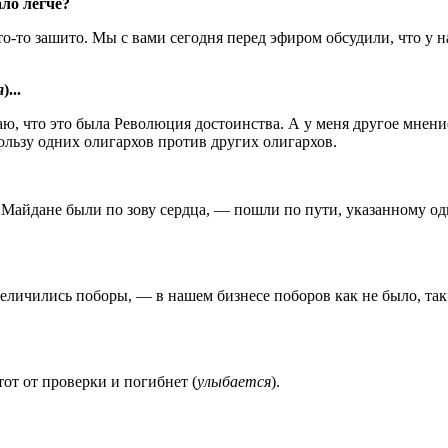
ло легче?
 что-то зашито. Мы с вами сегодня перед эфиром обсудили, что у
я
)...
ю, что это была Революция достоинства. А у меня другое мнение
ользу одних олигархов против других олигархов.
 Майдане были по зову сердца, — пошли по пути, указанному од
величились поборы, — в нашем бизнесе поборов как не было, так 
тот от проверки и погибнет (
улыбается
).