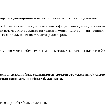
увидели е-декларации наших политиков, что вы подумали?
дно. Не может человек, не имеющий официальных доходов, показ
мают, что кто-то живет на «деньги жены», кто-то — на «деньги 
 что я одолжил им по миллиону долларов.
 том, что у меня «белые» деньги, с которых заплачены налоги в У
ем вы сказали (вы, оказывается, делали это уже давно), стал
осили написать подобные бумажки за.
 все, у тебя «белые» деньги.