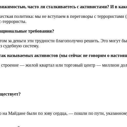
вижимостью, часто ли сталкиваетесь с активистами? И в ка
есткая политика: мы не вступаем в переговоры с террористами (
с-террористы.
рациональные требования?
отом за деньги эти трудности благополучно решить. Это могут бы
ез судебную систему.
 так называемых активистов (мы сейчас не говорим о настоя
 строение — жилой квартал или торговый центр — миллион доллар
уществует?
о на Майдане были по зову сердца, — пошли по пути, указанном