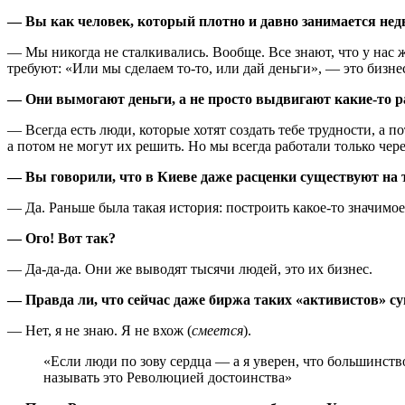
— Вы как человек, который плотно и давно занимается нед
— Мы никогда не сталкивались. Вообще. Все знают, что у нас ж
требуют: «Или мы сделаем то-то, или дай деньги», — это бизне
— Они вымогают деньги, а не просто выдвигают какие-то 
— Всегда есть люди, которые хотят создать тебе трудности, а п
а потом не могут их решить. Но мы всегда работали только чер
— Вы говорили, что в Киеве даже рас­ценки существуют на
— Да. Раньше была такая история: построить какое-то значимое
— Ого! Вот так?
— Да-да-да. Они же выводят тысячи людей, это их бизнес.
— Правда ли, что сейчас даже биржа таких «активистов» с
— Нет, я не знаю. Я не вхож (
смеется
).
«Если люди по зову сердца — а я уверен, что большинств
называть это Революцией достоинства»