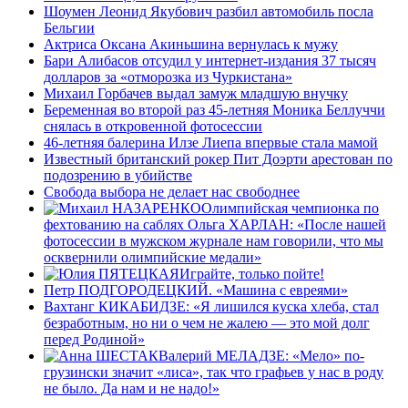
Шоумен Леонид Якубович разбил автомобиль посла
Бельгии
Актриса Оксана Акиньшина вернулась к мужу
Бари Алибасов отсудил у интернет-издания 37 тысяч
долларов за «отморозка из Чуркистана»
Михаил Горбачев выдал замуж младшую внучку
Беременная во второй раз 45-летняя Моника Беллуччи
снялась в откровенной фотосессии
46-летняя балерина Илзе Лиепа впервые стала мамой
Известный британский рокер Пит Доэрти арестован по
подозрению в убийстве
Свобода выбора не делает нас свободнее
Олимпийская чемпионка по
фехтованию на саблях Ольга ХАРЛАН: «После нашей
фотосессии в мужском журнале нам говорили, что мы
осквернили олимпийские медали»
Играйте, только пойте!
Петр ПОДГОРОДЕЦКИЙ. «Машина с евреями»
Вахтанг КИКАБИДЗЕ: «Я лишился куска хлеба, стал
безработным, но ни о чем не жалею — это мой долг
перед Родиной»
Валерий МЕЛАДЗЕ: «Мело» по-
грузински значит «лиса», так что графьев у нас в роду
не было. Да нам и не надо!»