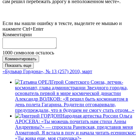
сам решил перебежать дорогу в неположенном месте».
Если вы нашли ошибку в тексте, выделите ее мышью и
нажмите Ctrl+Enter
Комментарии
1000
символов осталось
Комментировать
Показать еще
«Бульвар Гордона», № 13 (257) 2010, март
Герой Советского Союза, летчик-
космонавт, глава администрации Звездного городка,
основатель первой в мире космической династии
Александр ВОЛКОВ: «Я решил быть космонавтом в
день полета Гагарина. Родители отговаривали,
предупреждали, что в будущем не смогу стать отцом...»
Народная артистка России Ольга
АРОСЕВА: «Ты можешь почитать нам стихи Анны
Андреевны?» — спросила Раневская, представив меня
Ахматовой. Я встала в позу и начала читать есенинское:
«Ты жива еще, моя старушка?»