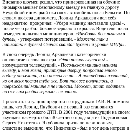
Внезапно шоумен решил, что припаркованная на обочине
иномарка мешает безопасному выезду на главную дорогу.
Неудобной иномаркой оказался автомобиль посла Бельгии. По
словам шофера дипломата, Леонид Аркадьевич вел себя
неадекватно, прокричал: «Убери машину, наставили здесь!»,
после чего разбил боковое зеркало и скрылся. Водитель посла
немедленно вызвал милиционеров.
«Якубович был пьяным в
дупель, -
утверждает потерпевший.
- Можете так и
написать: в дупель! Сейчас скандал будет на уровне МИДа».
В свою очередь Леонид Аркадьевич категорически
опровергает слова шофера.
«Это полная глупость! -
возмущается телеведущий.
- Посольская машина мешала
выезду, и моя жена, приоткрыв дверцу, попросила этого
водилу отъехать, а он послал ее на... Я потребовал извинений,
но он меня послал туда же. Вот так все получилось, а
повреждений машине я не наносил. Может, этот водитель
позже сам разбил зеркало - не знаю».
Прояснить ситуацию предстоит сотрудникам ГАИ. Напомним
лишь, что Леонид Якубович не первый раз становится
участником громкого ДТП. В 2001 году телеведущий на своем
«хундае» насмерть сбил 30-летнего продавца из Подмосковья
Сергея Никитенко. Якубовича признали невиновным,
следствие выяснило, что Никитенко «был в тот день нетрезв и