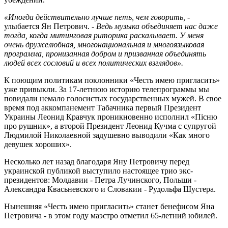
«Иногда действительно лучше петь, чем говорить,
-
улыбается Ян Петрович.
- Ведь музыка объединяет нас даже
тогда, когда митинговая риторика раскалывает. У меня
очень дружелюбная, многонациональная и многоязыковая
программа, пронизанная добром и призванная объединять
людей всех сословий и всех политических взглядов».
К поющим политикам поклонники «Честь имею пригласить»
уже привыкли. За 17-летнюю историю телепрограммы мы
повидали немало голосистых государственных мужей. В свое
время под аккомпанемент Табачника первый Президент
Украины Леонид Кравчук проникновенно исполнил «Пiсню
про рушник», а второй Президент Леонид Кучма с супругой
Людмилой Николаевной задушевно выводили «Как много
девушек хороших».
Несколько лет назад благодаря Яну Петровичу перед
украинской публикой выступило настоящее трио экс-
президентов: Молдавии - Петра Лучинского, Польши -
Александра Квасьневского и Словакии - Рудольфа Шустера.
Нынешняя «Честь имею пригласить» станет бенефисом Яна
Петровича - в этом году маэстро отметил 65-летний юбилей.