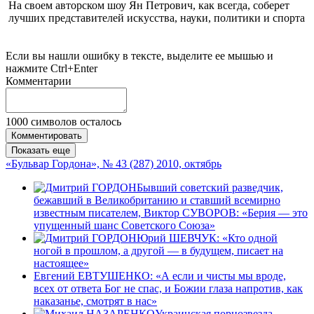
На своем авторском шоу Ян Петрович, как всегда, соберет
лучших представителей искусства, науки, политики и спорта
Если вы нашли ошибку в тексте, выделите ее мышью и
нажмите Ctrl+Enter
Комментарии
1000
символов осталось
Комментировать
Показать еще
«Бульвар Гордона», № 43 (287) 2010, октябрь
Бывший советский разведчик,
бежавший в Великобританию и ставший всемирно
известным писателем, Виктор СУВОРОВ: «Берия — это
упущенный шанс Советского Союза»
Юрий ШЕВЧУК: «Кто одной
ногой в прошлом, а другой — в будущем, писает на
настоящее»
Евгений ЕВТУШЕНКО: «А если и чисты мы вроде,
всех от ответа Бог не спас, и Божии глаза напротив, как
наказанье, смотрят в нас»
Украинская порнозвезда