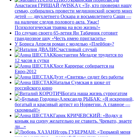
Анастасия ГРИШАЙ (WISKA): «Те, кто проверял нашу
семью, собирались провести медицинский осмотр моих
детей — двухлетнего Оскара и восьмилетнего Саши —
на наличие следов полового акта. Ужас!
Психологическая травма на всю жизнь!»
По случаю своего 65-летия Ян Табачник готовит
грандиозное шоу «Честь имею пригласить»
У Бориса Апреля роман с моделью «Плейбоя»?
Счастливый случай
Константин Меладзе трудится по
12 часов в сутки
Хосе Каррерас собирается на
Евро-2012
Дуэт «Свитязь» сидит без работы
Наталья Сумская в шоке от
российского кино
Богата наша жизнь суррогатом
Александр РЫБАК: «Я искренний,
богатый и красивый артист из Норвегии. А главное —
скромный!»
Гарик КРИЧЕВСКИЙ: «Водку и
коньяк на сцену желательно не ставить. Чревато, знаете
ли...»
Игорь ГУБЕРМАН: «Тюрьмой меня