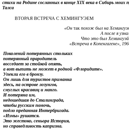
стихи на Родине сосланных в конце XIX века в Сибирь моих
Талса
ВТОРАЯ ВСТРЕЧА С ХЕМИНГУЭЕМ
«Он
так
похож был на Хемингуэя
А после я узна
Что это был Хемингуэй
«Встреча в Копенгагене», 196
Поколений потерянных стольких
потерянный прародитель
восседает за стойкой опять,
а вот выпить не может в родной «Флоридите».
Упекли его в бронзу.
Он лишь для туристов приманка
здесь, на острове лозунгов,
смуглых красавиц и манго.
И потеряна им,
недошедшая до Сталинграда,
чтобы русским помочь,
подло преданная Интербригада.
«Измы» рушатся.
Это жестоко, сеньора История,
но справедливость капризна.