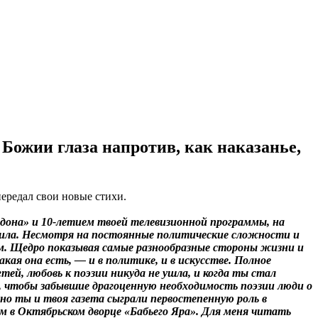
Божии глаза напротив, как наказанье,
ередал свои новые стихи.
рдона» и 10-летием твоей телевизионной программы, на
ыжила. Несмотря на постоянные политические сложности и
 сам. Щедро показывая самые разнообразные стороны жизни и
ая она есть, — и в политике, и в искусстве. Полное
ей, любовь к поэзии никуда не ушла, и когда ты стал
е, чтобы забывшие драгоценную необходимость поэзии люди о
но ты и твоя газета сыграли первостепенную роль в
ем в Октябрьском дворце «Бабьего Яра». Для меня читать