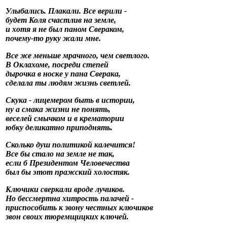
Улыбались. Плакали. Все верили -
будет Коля счастлив на земле,
и хотя я не был паном Свераком,
почему-то руку жали мне.
Все же меньше мрачного, чем светлого.
В Оклахоме, посреди степей
дырочка в носке у пана Сверака,
сделала ты людям жизнь светлей.
Скука - лицемером быть в истории,
ну а смака жизни не понять,
веселей смычком и в крематории
юбку деликатно приподнять.
Сколько душ политикой калечится!
Все бы стало на земле не так,
если б Президентом Человечества
был бы этот пражский холостяк.
Ключики сверкали вроде лучиков.
Но бессмертна хитрость палачей -
приспособить к звону честных ключиков
звон своих тюремщицких ключей.