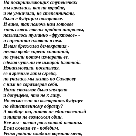
На поскрипывающих ступенечках
мы качались, как на корабле,
и не умничали, не степенничали,
были с будущим накоротке.
И вино, так помочь нам готовое
хоть сквозь стены пройти напролом,
называлось туманно «фруктовое» -
и сиренинки плавали в нем.
И нам брезжила демократия -
нечто вроде сирени сплошной,
но сумели потом измарать ее,
сделав чуть ли не шмарой блатной.
Изнасиловали, посапывая,
ее в грязные лапы сгребя,
но учились мы жить по Сахарову
с ним не соразмеряя себя.
Нами столькое было упущено
и допущено, что не к лицу.
Но возможно ли выстроить будущее
по единственному образцу?
А вообще-то, никто не единственный
и никто не возможен один.
Все мы - части расколотой истины.
Если склеим ее - победим.
Редко родина сладким кормила меня,