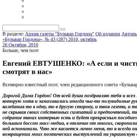
В разделе:
Архив газеты "Бульвар Гордона"
Об издании
Автор
«Бульвар Гордона», № 43 (287) 2010, октябрь
26 Октября, 2010
Больше, чем поэт
Евгений ЕВТУШЕНКО: «А если и чисты мы
смотрят в нас»
Всемирно известный поэт, член редакционного совета «Бульвар
Дорогой Дима Гордон! От всей души поздравляю тебя и всех
которую хотя и замахивались иногда чьи-то полувидимые р
колебания то в одну, то в другую сторону, и твоя газета, 
не скрывая своих собственных симпатий и предпочтений, ты
собрание твоих интервью есть и будет прекрасным пособием 
большим боссом масс-медиа, в отличие от многих, скоропал
ней вспоминали. Что же касается лично меня, то я всегда 
возвращении моих поэтических выступлений на украинскую сц