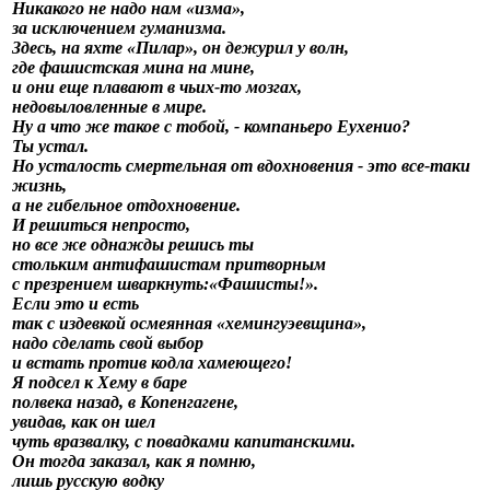
Никакого не надо нам «изма»,
за исключением гуманизма.
Здесь, на яхте «Пилар», он дежурил у волн,
где фашистская мина на мине,
и они еще плавают в чьих-то мозгах,
недовыловленные в мире.
Ну а что же такое с тобой, - компаньеро Еухенио?
Ты устал.
Но усталость смертельная от вдохновения - это все-таки
жизнь,
а не гибельное отдохновение.
И решиться непросто,
но все же однажды решись ты
стольким антифашистам притворным
с презрением шваркнуть:«Фашисты!».
Если это и есть
так с издевкой осмеянная «хемингуэевщина»,
надо сделать свой выбор
и встать против кодла хамеющего!
Я подсел к Хему в баре
полвека назад, в Копенгагене,
увидав, как он шел
чуть вразвалку, с повадками капитанскими.
Он тогда заказал, как я помню,
лишь русскую водку