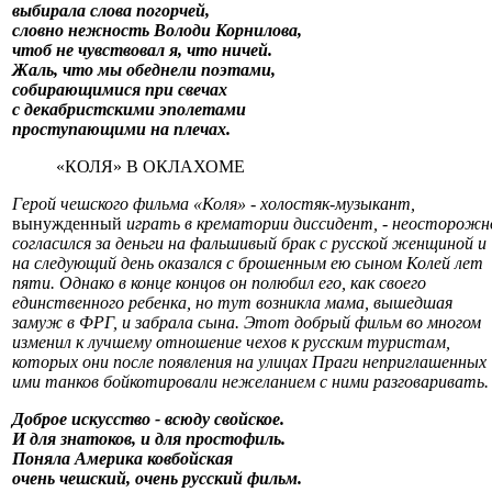
выбирала слова погорчей,
словно нежность Володи Корнилова,
чтоб не чувствовал я, что ничей.
Жаль, что мы обеднели поэтами,
собирающимися при свечах
с декабристскими эполетами
проступающими на плечах.
«КОЛЯ» В ОКЛАХОМЕ
Герой чешского фильма «Коля» - холостяк-музыкант,
вынужденный
играть в крематории диссидент, - неосторожн
согласился за деньги на фальшивый брак с русской женщиной и
на следующий день оказался с брошенным ею сыном Колей лет
пяти. Однако в конце концов он полюбил его, как своего
единственного ребенка, но тут возникла мама, вышедшая
замуж в ФРГ, и забрала сына. Этот добрый фильм во многом
изменил к лучшему отношение чехов к русским туристам,
которых они после появления на улицах Праги неприглашенных
ими танков бойкотировали нежеланием с ними разговаривать.
Доброе искусство - всюду свойское.
И для знатоков, и для простофиль.
Поняла Америка ковбойская
очень чешский, очень русский фильм.