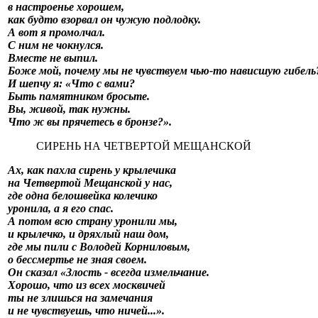
в настроенье хорошем,
как будто взорвал он чужую подлодку.
А вот я промолчал.
С ним не чокнулся.
Вместе не выпил.
Боже мой, почему мы не чувствуем чью-то нависшую гибель
И шепчу я: «Что с вами?
Быть памятником бросьте.
Вы, живой, так нужны.
Что ж вы прячетесь в бронзе?».
СИРЕНЬ НА ЧЕТВЕРТОЙ МЕЩАНСКОЙ
Ах, как пахла сирень у крылечика
на Четвертой Мещанской у нас,
где одна белошвейка колечико
уронила, а я его спас.
А потом всю страну уронили мы,
и крылечко, и дряхлый наш дом,
где мы пили с Володей Корниловым,
о бессмертье не зная своем.
Он сказал «Злость - всегда измельчание.
Хорошо, что из всех москвичей
ты не злишься на замечания
и не чувствуешь, что ничей...».