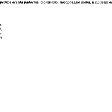
 предков всегда радость. Обнимаю, поздравляю тебя, и прив
.
л,
»
0