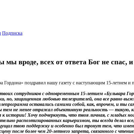
ы
Подписка
 вроде, всех от ответа Бог не спас, и 
а Гордона» поздравил нашу газету с наступающим 15-летием и п
 твоих сотрудников с одновременным 15-летием «Бульвара Го
уки, но, защищенная любовью телезрителей, она все равно в
и телепрограмма оставались самими собой, как, впрочем, и ты
 тем не менее отражал объективную реальность — такую, как
к истории! Хочу подчеркнуть, что твоя личная, с младых ногт
ительно распоэтизированных карьеризмом, ты всегда делал вс
ощущал твою поддержку и особенно был тронут тем, что имен
ену после более чем 20-летнего запрета, связанного с чтени