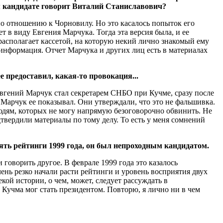
м кандидате говорит Виталий Ста­ниславович?
о отношению к Чорновилу. Но это касалось попыток его
 в виду Евгения Марчука. Тогда эта версия была, и ее
 располагает кассетой, на которую некий лично знакомый ему
информация. Отчет Марчука и других лиц есть в материалах
 предоставил, какая-то провокация...
 Евгений Марчук стал секретарем СНБО при Кучме, сразу после
 Марчук ее показывал. Они утверждали, что это не фальшивка.
людям, которых не могу напрямую безоговорочно обвинить. Не
дтвердили материалы по тому делу. То есть у меня сомнений
ять рейтинги 1999 года, он был непроходным кандидатом.
говорить другое. В феврале 1999 года это казалось
чень резко начали расти рейтинги и уровень восприятия двух
кой истории, о чем, может, следует рассуждать в
Кучма мог стать президентом. По­вторю, я лично ни в чем