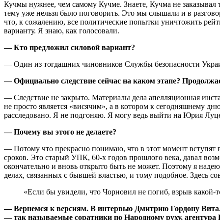
Кучмы нужнее, чем самому Кучме. Знаете, Кучма не заказывал т
тему уже нельзя было поговорить. Это мы слышали и в разговора
что, к сожалению, все политические попытки уничтожить рейт
варианту. Я знаю, как голосовали.
— Кто предложил силовой вариант?
— Один из тогдашних чиновников Службы безопасности Укра
— Официально следствие сейчас на каком этапе? Продолжа
— Следствие не закрыто. Материалы дела апелляционная инстан
не просто является «висячим», а в котором к сегодняшнему дню
расследовано. Я не подгоняю. Я могу ведь выйти на Юрия Луце
— Почему вы этого не делаете?
— Потому что прекрасно понимаю, что в этот момент вступят в
сроков. Это старый УПК, 60-х годов прошлого века, давал возм
окончательно и вновь открыто быть не может. Поэтому я надею
делах, связанных с бывшей властью, и тому подобное. Здесь с
«Если бы увидели, что Чорновил не погиб, взрыв какой-т
— Вернемся к версиям. В интервью Дмитрию Гордону Вита
— так называемые соратники по Народному руху, агентура К