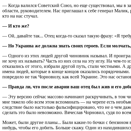
— Когда валился Советский Союз, но еще существовал, мы в з
области, руководителем. Нас приглашал к себе генерал Малик,
кто на нас стучал.
— И кто же?
— Ой, давайте так... Отец когда-то сказал такую фразу: «Я тре
— Но Украина же должна знать своих героев. Если молчать, 
— Одного из этих людей другой чиновник называл. И проиграл с
не хочу их называть? Часть из них села на эту иглу. На чем-то
отказались от этого, избрали другой путь, стали честными. А
имена людей, которые в конце концов оказались порядочными. 
повредило не так Чорновилу, как всей Украине. Это нас останов
— Правда ли, что после аварии ваш отец был жив и его доб
— Эту версию сейчас массово начинают раскручивать, в том чи
мне тяжело обо всем этом вспоминать — на черепе есть необъя
следствие было настолько фальсифицировано, что не о чем даж
сделать это было невозможно. Вячеслав Чорновил, судя по всему
Может, были другие планы... Были какие-то бочки с бензином 
нибудь, чтобы его добить. Больше скажу. Один из находивши