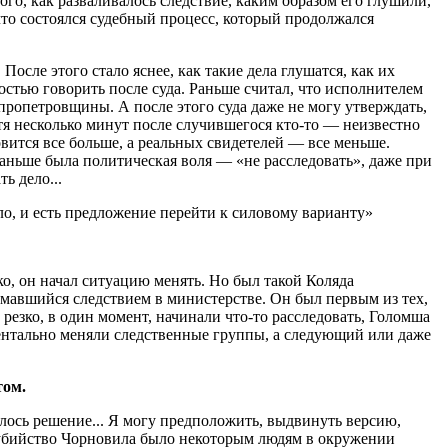
го, как разваливалось следствие, каким образом его глушили,
то состоялся судебный процесс, который продолжался
осле этого стало яснее, как такие дела глушатся, как их
остью говорить после суда. Раньше считал, что исполнителем
пропетровщины. А после этого суда даже не могу утверждать,
стя несколько минут после случившегося кто-то — неизвестно
овится все больше, а реальных свидетелей — все меньше.
Раньше была политическая воля — «не расследовать», даже при
ь дело...
о, и есть предложение перейти к силовому варианту»
, он начал ситуацию менять. Но был такой Коляда
нимавшийся следствием в министерстве. Он был первым из тех,
резко, в один момент, начинали что-то расследовать, Голомша
ментально меняли следственные группы, а следующий или даже
том.
ось решение... Я могу предположить, выдвинуть версию,
да убийство Чорновила было некоторым людям в окружении