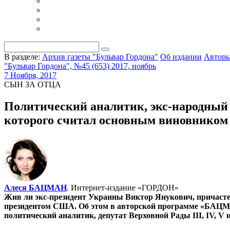
В разделе:
Архив газеты "Бульвар Гордона"
Об издании
Автор
"Бульвар Гордона", №45 (653) 2017, ноябрь
7 Ноября, 2017
СЫН ЗА ОТЦА
Политический аналитик, экс-народный
которого считал основным виновником 
Алеся БАЦМАН
. Интернет-издание «ГОРДОН»
Жив ли экс-президент Украины Виктор Янукович, причасте
президентом США. Об этом в авторской программе «БАЦМА
политический аналитик, депутат Верховной Рады III, IV, 