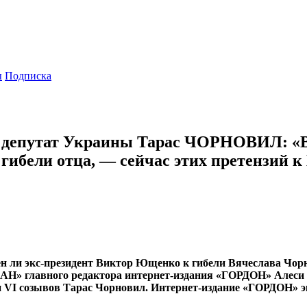
ы
Подписка
 депутат Украины Тарас ЧОРНОВИЛ: «В 
гибели отца, — сейчас этих претензий 
н ли экс-президент Виктор Ющенко к гибели Вячеслава Чорн
Н» главного редактора интернет-издания «ГОРДОН» Алеси Б
V и VI созывов Тарас Чорновил. Интернет-издание «ГОРДОН»