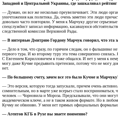
Западной и Центральной Украины, где зашкаливал рейтинг 
— Думаю, он все же несколько преувеличивает. Эти люди орга
уничтожения как политика. Да, очень заметно эти люди причас
довольно часто повторяли. У меня к Марчуку другие серьезные
спецслужбист записал информацию, касавшуюся обстоятельств у
следственной комиссии Верховной Рады.
— В интервью Дмитрию Гордону Марчук говорил, что эта за
— Дело в том, что сразу, по горячим следам, он о фальшивке н
первого тура. И ко второму туру эта тема совершенно снялась.
С Евгением Кирилловичем я тоже общался. И нет у меня к нем
могу даже Кучме предъявить претензии, потому что не могу док
нет.
— По большому счету, зачем все это было Кучме и Марчуку?
— Это версия, которую тогда запускали, причем очень активно.
сомнительным, но в марте уже всерьез стало восприниматься, ч
человек — Чорновила и Мороза. Предсказывали, что они могут с
академическом ключе, а не в таком живом формате. Но в любом
Кучму не обвиняю. У меня нет прямых официальных формальн
— Агентов КГБ в Рухе вы знаете поименно?