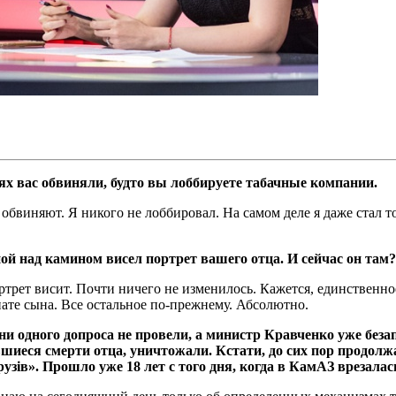
тях вас обвиняли, будто вы лоббируете табачные компании.
 обвиняют. Я никого не лоббировал. На самом деле я даже стал
й над камином висел портрет вашего отца. И сейчас он там?
ет висит. Почти ничего не изменилось. Кажется, единст­венное,
нате сына. Все остальное по-прежнему. Абсолютно.
и одного допроса не провели, а министр Кравченко уже беза
шиеся смерти отца, уничтожали. Кстати, до сих пор продолж
рузів». Прошло уже 18 лет с того дня, когда в КамАЗ врезала