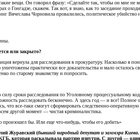
акие вещи. Он говорил фразу: «Сделайте так, чтобы он мне не м
х о Гонгадзе, скажем. Так вот, я знаю, как то заседание проход
инг Вячеслава Чорновила провалились, политическое убийство н
ины.
ется или закрыто?
ция вернула для расследования в прокуратуру. На­сколько я пон
 уничтожены практически все доказательства и мало осталось св
нко по старому знакомству и попросить.
 силу сроки расследования по Уголовному процессуальному кодек
ожность расследовать бесконечно. А здесь год — и все! Полное 
сь, что все-таки смогут сформировать следственно-оперативную 
овсем другой момент — чистая криминалистика.
о произошел бы. Или еще что-нибудь, чтобы его добить»
лий Журавский (
бывший народный депутат и заммэра Киева
ГБ, которая раскалывала пар­тию изнутри. С другой — один 