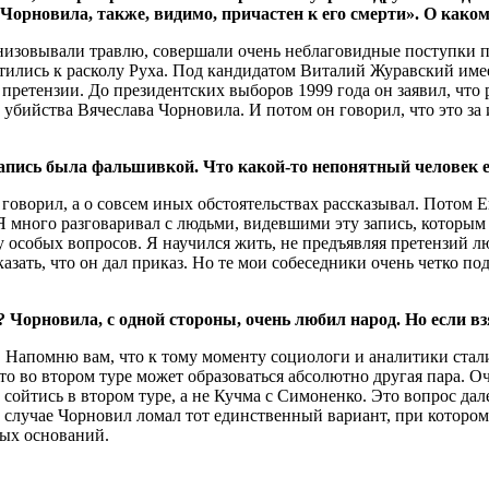
Чорновила, также, видимо, причастен к его смерти». О како
низовывали травлю, совершали очень неблаговидные поступки п
тились к расколу Руха. Под кандидатом Виталий Журавский имеет
 претензии. До президентских выборов 1999 года он заявил, что
бийства Вячеслава Чорновила. И потом он говорил, что это за 
пись была фальшивкой. Что какой-то непонятный человек ее
е говорил, а о совсем иных обстоятельствах рассказывал. Потом
 Я много разговаривал с людьми, видевшими эту запись, которым
у особых вопросов. Я научился жить, не предъявляя претензий 
азать, что он дал приказ. Но те мои собеседники очень четко по
 Чорновила, с одной стороны, очень любил народ. Но если вз
 Напомню вам, что к тому моменту социологи и аналитики стали 
то во втором туре может образоваться абсолютно другая пара. О
ойтись в втором туре, а не Кучма с Симоненко. Это вопрос дале
 случае Чорновил ломал тот единственный вариант, при котором 
ых оснований.