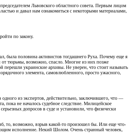
 председателем Львовского областного совета. Первым лицом
властью и давал нам ознакомиться с некоторыми материалами,
ройти по закону.
нал, была половина активистов тогдашнего Руха. Почему еще я
о и от тюрьмы, возможно, спасло. Многие из них позже
ой перешли украинские архивы. Не уверен, что стоит называть
порядочного элемента, самовлюбленного, просто ужасного,
 одного из экспертов, действительно, заключившего, что —
а, пока не началось судебное следствие. Милицейское
серьезных допросов в суде и установили, что физически
б, то, возможно, взрыв какой-то произошел бы. Или еще что-
ающим исполнение. Некий Шолом. Очень странный человек,