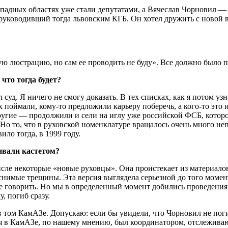
ападных областях уже стали депутатами, а Вячеслав Чорновил —
 руководивший тогда львовским КГБ. Он хотел дружить с новой 
бую люстрацию, но сам ее проводить не буду». Все должно было п
что тогда будет?
уд. Я ничего не смогу доказать. В тех списках, как я потом уз
 их поймали, кому-то предложили карьеру поберечь, а кого-то эт
 другие — продолжили и сели на иглу уже российской ФСБ, котор
Но то, что в руховской номенклатуре вращалось очень много не
ило тогда, в 1999 году.
ивали кастетом?
сле некоторые «новые руховцы». Она проистекает из материалов
снимые трещины. Эта версия выглядела серьезной до того момент
е говорить. Но мы в определенный момент добились проведения 
, погиб сразу.
в том КамАЗе. Допускаю: если бы увидели, что Чорновил не поги
хся в КамАЗе, по нашему мнению, был координатором, отслежив