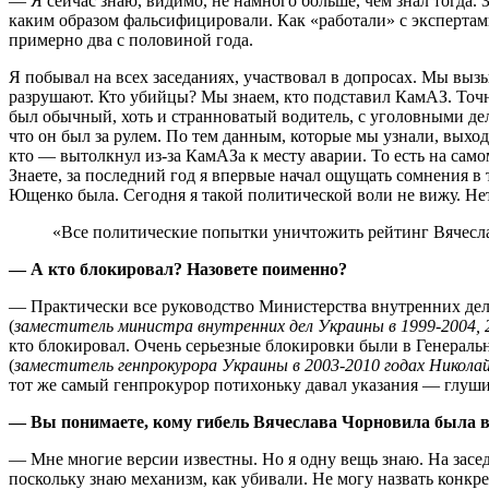
— Я сейчас знаю, видимо, не намного больше, чем знал тогда. 
каким образом фальсифицировали. Как «работали» с экспертам
примерно два с половиной года.
Я побывал на всех заседаниях, участвовал в допросах. Мы вызы
разрушают. Кто убийцы? Мы знаем, кто подставил КамАЗ. Точне
был обычный, хоть и странноватый водитель, с уголовными де
что он был за рулем. По тем данным, которые мы узнали, выхо
кто — вытолкнул из-за КамАЗа к месту аварии. То есть на само
Знаете, за последний год я впервые начал ощущать сомнения в 
Ющенко была. Сегодня я такой политической воли не вижу. Нет
«Все политические попытки уничтожить рейтинг Вячесла
— А кто блокировал? Назовете поименно?
— Практически все руководство Министерства внутренних дел
(
заместитель министра внутренних дел Украины в 1999-2004, 2
кто блокировал. Очень серьезные блокировки были в Генеральн
(
заместитель генпрокурора Украины в 2003-2010 годах Никола
тот же самый генпрокурор потихоньку давал указания — глуши
— Вы понимаете, кому гибель Вячеслава Чорновила была вы
— Мне многие версии известны. Но я одну вещь знаю. На зас
поскольку знаю механизм, как убивали. Не могу назвать конкр