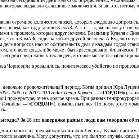
Знаю на сегодняшний день только об определенных механизмах то
и, которые выдавали фальшивые заключения. Знаю это, потому ч
вали огромное количество людей, которых следовало допросить. П
е, знаем, как подставили КамАЗ. А кто — даже не могу с тверд
лами в прошлом, которые вдруг исчезли. Владимир Куделя с Дне
дит, что в КамАЗе сидел какой-то другой человек. А Куделю спу
м деле вопросов насчет обстоятельств дела с каждым годом стан
том, что дело когда-либо может быть расследовано. Физически. 
 сегодня среди живых тех людей, которые могли бы заблокироват
ва Чорновила провалились, политическое убийство не произошл
, довольно продолжительный период. Когда пришел Юра Луценко
005-2006 и в 2007-2010 годах Петр Коляда. —
«ГОРДОН»
), за
ой прокуратуре, очень долгое время. При разных генпрокурорах 
й Голомша. —
«ГОРДОН»
), помню, пытался. Но после этого мо
ть.
годна? За 18 лет наверняка разные люди вам говорили об э
едании одного из предвыборных штабов Леонида Кучмы принимал
етного заказчика. Могу допустить, что это был тот случай, ког