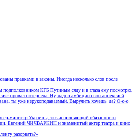
аны правками в законы. Иногда несколько слов после
м подполковником КГБ Путиным сяду и в глаза ему посмотрю,
ссия» провал потерпела. Ну, ладно амбиции свои аннексией
ана, ты уже нерукоподаваемый. Вырулить хочешь, да? О-о-о,
мьер-министр Украины, экс-исполняющий обязанности
нии, Евгений ЧИЧВАРКИН и знаменитый актер театра и кино
ленту разорвать?»