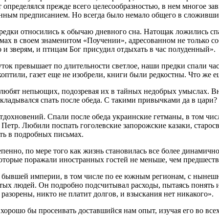
определялся прежде всего целесообразностью, в нем многое зав
нным предписанием. Но всегда было немало общего в сложивших
предки относились к обычаю дневного сна. Натощак ложились сп
х в своем знаменитом «Поучении», адресованном не только соб
о и зверям, и птицам Бог присудил отдыхать в час полуденный».
уток превышает по длительности светлое, наши предки спали час
птили, газет еще не изобрели, книги были редкостны. Что же ещ
 любят непьющих, подозревая их в тайных недобрых умыслах. В
укладывался спать после обеда. С такими привычками да в цари?
дохновений. Спали после обеда украинские гетманы, в том числ
Петр. Любили поспать гоголевские запорожские казаки, старосв
ть в подробных письмах.
енно, по мере того как жизнь становилась все более динамично
, которые поражали иностранных гостей не меньше, чем предшест
бывшей империи, в том числе по ее южным регионам, с нынешн
ых людей. Он подробно подсчитывал расходы, пытаясь понять их 
разорены, никто не платит долгов, и взыскания нет никакого».
 хорошо бы просеивать доставшийся нам опыт, изучая его во всех