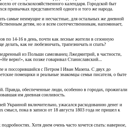
исело от сельскохозяйственного календаря. Городской быт
ся привычках представителей одного и того же народа.
ать самые неимущие и несчастные, для остальных же дневной
ственным детям, но и всем соотечественникам, напоминает,
ов по 14-16 в день, почти как лесные жители в сезонную
е делать, как не любезничать, трапезничать и спать?
недренный из Польши самозванец Лже­дмитрий, в частности,
 «Не верю!», как позже говаривал Станиславский...
е и поссорившийся с Петром I Иван Мазепа. С двух до
етские помещики и реальные знакомцы семьи писателя, о быте
й. Правда, обеспеченные люди, особенно в городах, прожигали
вовавшая им дневная сонливость.
ей Украиной включительно, ужасался расходованию денег и
смысл, пока в записи от 18 августа 1803 года не пришел к
 подробностях. Хотя днем очень часто хочется спать: наверное,