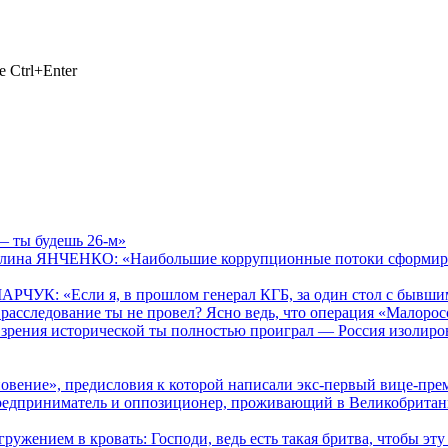
 Ctrl+Enter
— ты будешь 26-м»
алина ЯНЧЕНКО: «Наибольшие коррупционные потоки сформиров
РЧУК: «Если ­я, в прошлом генерал КГБ, за один стол с бывши
 расследование ты не провел? Ясно ведь, что операция «Малоро
 зрения исторической ты полностью проиграл — Россия изолиров
ение», предисловия к которой написали экс-первый вице-пре
предприниматель и оппозиционер, проживающий в Великобрита
жением в кровать: Господи, ведь есть такая бритва, чтобы эту 