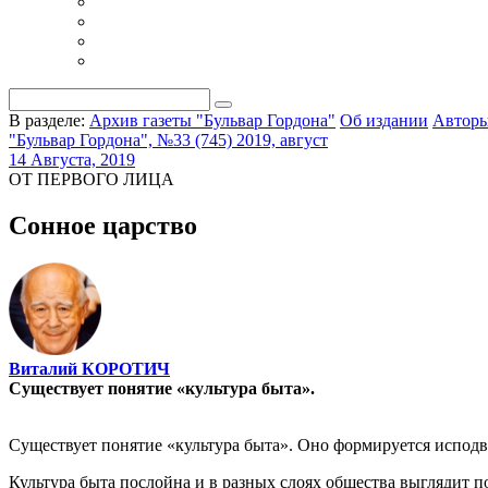
В разделе:
Архив газеты "Бульвар Гордона"
Об издании
Автор
"Бульвар Гордона", №33 (745) 2019, август
14 Августа, 2019
ОТ ПЕРВОГО ЛИЦА
Сонное царство
Виталий КОРОТИЧ
Существует понятие «культура быта».
Существует понятие «культура быта». Оно формируется исподвол
Культура быта послойна и в разных слоях общества выглядит п