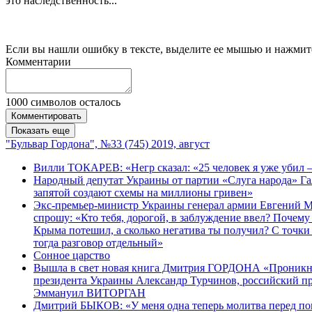
это наследственность...
Если вы нашли ошибку в тексте, выделите ее мышью и нажмите
Комментарии
1000
символов осталось
Комментировать
Показать еще
"Бульвар Гордона", №33 (745) 2019, август
Вилли ТОКАРЕВ: «Негр сказал: «25 человек я уже убил 
Народный депутат Украины от партии «Слуга народа» Г
запятой создают схемы на миллионы гривен»
Экс-премьер-министр Украины генерал армии Евгений МА
спрошу: «Кто тебя, дорогой, в заблуждение ввел? Почему
Крыма потешил, а сколько негатива ты получил? С точки
тогда разговор отдельный»
Сонное царство
Вышла в свет новая книга Дмитрия ГОРДОНА «Проникнов
президента Украины Александр Турчинов, российский 
Эммануил ВИТОРГАН
Дмитрий БЫКОВ: «У меня одна теперь молитва перед погру