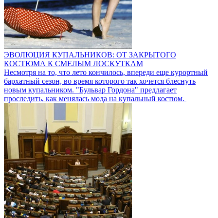
ЭВОЛЮЦИЯ КУПАЛЬНИКОВ: ОТ ЗАКРЫТОГО
КОСТЮМА К СМЕЛЫМ ЛОСКУТКАМ
Несмотря на то, что лето кончилось, впереди еще курортный
бархатный сезон, во время которого так хочется блеснуть
новым купальником. "Бульвар Гордона" предлагает
проследить, как менялась мода на купальный костюм.