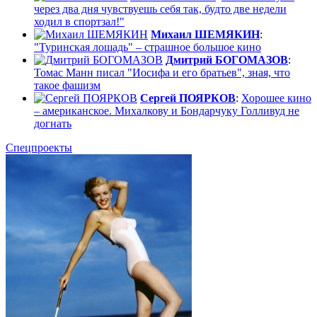
через два дня чувствуешь себя так, будто две недели
ходил в спортзал!"
Михаил ШЕМЯКИН
:
"Туринская лошадь" – страшное большое кино
Дмитрий БОГОМАЗОВ
:
Томас Манн писал "Иосифа и его братьев", зная, что
такое фашизм
Сергей ПОЯРКОВ
:
Хорошее кино
– американское. Михалкову и Бондарчуку Голливуд не
догнать
Спецпроекты