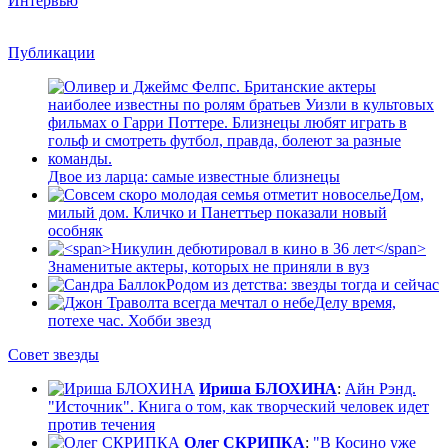
Интервью
Публикации
Двое из ларца: самые известные близнецы
Дом,
милый дом. Кличко и Панеттьер показали новый
особняк
Знаменитые актеры, которых не приняли в вуз
Родом из детства: звезды тогда и сейчас
Делу время,
потехе час. Хобби звезд
Совет звезды
Ириша БЛОХИНА
:
Айн Рэнд.
"Источник". Книга о том, как творческий человек идет
против течения
Олег СКРИПКА
:
"В Косино уже