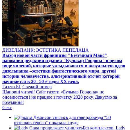
ДИЗЕЛЬПАНК: ЭСТЕТИКА ПЕПЕЛАЦА
Выход новой части франшизы "Безумный Макс"
напомнил редакции издания "Бульвар Гордона" о целом
ряде явлений, которые укладываются в визуальную идею
дизельпанка –эстетики фантастического мира, другой
истории человечества, альтернативный отсчет которой
начинается в 20– 50-е годы XX века.
Газета БГ
Свежий номер
Шановні читачі! Сайт газети «Бульвар Гордона» не
оновлюється і не працює з початку 2020 року. Дякуємо за
розуміння!
Секс
Звезда "50
оттенков серого" показала грудь
Без комплексов. Lady