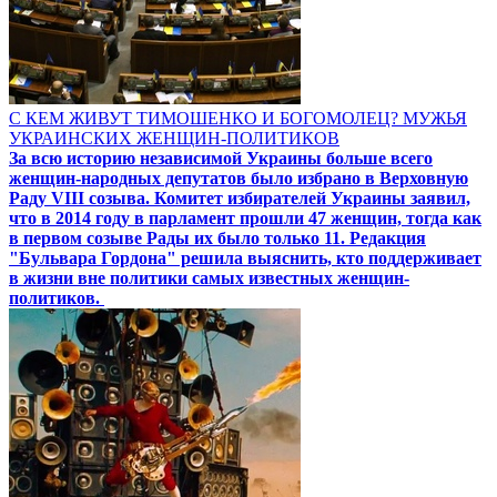
С КЕМ ЖИВУТ ТИМОШЕНКО И БОГОМОЛЕЦ? МУЖЬЯ
УКРАИНСКИХ ЖЕНЩИН-ПОЛИТИКОВ
За всю историю независимой Украины больше всего
женщин-народных депутатов было избрано в Верховную
Раду VIII созыва. Комитет избирателей Украины заявил,
что в 2014 году в парламент прошли 47 женщин, тогда как
в первом созыве Рады их было только 11. Редакция
"Бульвара Гордона" решила выяснить, кто поддерживает
в жизни вне политики самых известных женщин-
политиков.