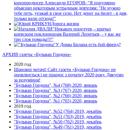
кинопродюсер Александр ЕГОРОВ: "Я популярно
объяснял некоторым эстрадным деятелям: "Не нужно
тебе петь, уезжай в свое село. Нет денег на билет - я дам,
только вали отсюда!"
Дорога жизни
"Никаких поцелуев, - кричал
киевским поклонницам Валерий Леонтьев, - у вас же
три слоя помады!!!"
У Димы Билана есть бой-френд?
АРХИВ газеты «Бульвар Гордона»
2020 год
Шановні читачі! Сайт газети «Бульвар Гордона» не
оновлюється і не працює з початку 2020 року. Дякуємо
за розуміння!
"Бульвар Гордона", №4 (768) 2020, январь
"Бульвар Гордона", №3 (767) 2020, январь
"Бульвар Гордона", №2 (766) 2020, январь
"Бульвар Гордона", №1 (765) 2020, январь
2019 год
"Бульвар Гордона", №52 (764) 2019, декабрь
"Бульвар Гордона", №51 (763) 2019, декабрь
"Бульвар Гордона", №50 (762) 2019, декабрь
"Бульвар Гордона", №49 (761) 2019, декабрь