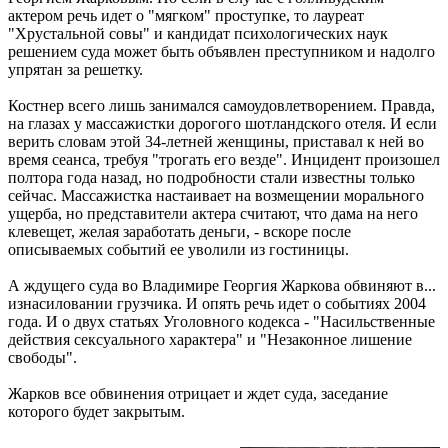
актером речь идет о "мягком" проступке, то лауреат
"Хрустальной совы" и кандидат психологических наук
решением суда может быть объявлен преступником и надолго
упрятан за решетку.
Костнер всего лишь занимался самоудовлетворением. Правда,
на глазах у массажистки дорогого шотландского отеля. И если
верить словам этой 34-летней женщины, приставал к ней во
время сеанса, требуя "трогать его везде". Инцидент произошел
полтора года назад, но подробности стали известны только
сейчас. Массажистка настаивает на возмещении морального
ущерба, но представители актера считают, что дама на него
клевещет, желая заработать деньги, - вскоре после
описываемых событий ее уволили из гостиницы.
А ждущего суда во Владимире Георгия Жаркова обвиняют в...
изнасиловании грузчика. И опять речь идет о событиях 2004
года. И о двух статьях Уголовного кодекса - "Насильственные
действия сексуального характера" и "Незаконное лишение
свободы".
Жарков все обвинения отрицает и ждет суда, заседание
которого будет закрытым.