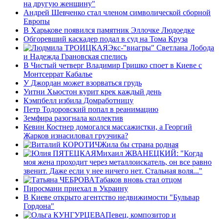
на другую женщину"
Андрей Шевченко стал членом символической сборной
Европы
В Харькове появился памятник Эллочке Людоедке
Обгоревший каскадер подал в суд на Тома Круза
Экс-"виагры" Светлана Лобода
и Надежда Грановская спелись
В Чистый четверг Владимир Гришко споет в Киеве с
Монтсеррат Кабалье
У Джордан может взорваться грудь
Уитни Хьюстон курит крек каждый день
Кэмпбелл избила Домработницу
Петр Тодоровский попал в реанимацию
Земфира разогнала коллектив
Кевин Костнер домогался массажистки, а Георгий
Жарков изнасиловал грузчика?
Жила бы страна родная
Михаил ЖВАНЕЦКИЙ: "Когда
моя жена проходит через металлоискатель, он все равно
звенит. Даже если у нее ничего нет. Стальная воля..."
Табаков вновь стал отцом
Пиросмани приехал в Украину
В Киеве открыто агентство недвижимости "Бульвар
Гордона"
Певец, композитор и