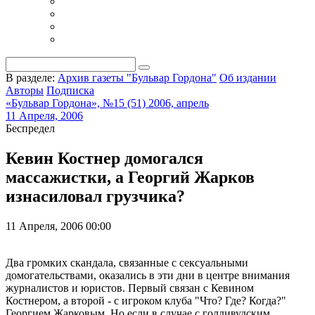
В разделе:
Архив газеты "Бульвар Гордона"
Об издании
Авторы
Подписка
«Бульвар Гордона», №15 (51) 2006, апрель
11 Апреля, 2006
Беспредел
Кевин Костнер домогался
массажистки, а Георгий Жарков
изнасиловал грузчика?
11 Апреля, 2006 00:00
Два громких скандала, связанные с сексуальными
домогательствами, оказались в эти дни в центре внимания
журналистов и юристов. Первый связан с Кевином
Костнером, а второй - с игроком клуба "Что? Где? Когда?"
Георгием Жарковым. Но если в случае с голливудским