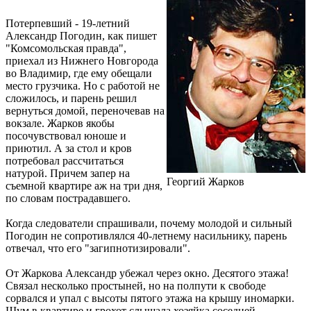
Потерпевший - 19-летний
Александр Погодин, как пишет
"Комсомольская правда",
приехал из Нижнего Новгорода
во Владимир, где ему обещали
место грузчика. Но с работой не
сложилось, и парень решил
вернуться домой, переночевав на
вокзале. Жарков якобы
посочувствовал юноше и
приютил. А за стол и кров
потребовал рассчитаться
натурой. Причем запер на
Георгий Жарков
съемной квартире аж на три дня,
по словам пострадавшего.
Когда следователи спрашивали, почему молодой и сильный
Погодин не сопротивлялся 40-летнему насильнику, парень
отвечал, что его "загипнотизировали".
От Жаркова Александр убежал через окно. Десятого этажа!
Связал несколько простыней, но на полпути к свободе
сорвался и упал с высоты пятого этажа на крышу иномарки.
Шум в квартире и грохот слышала хозяйка соседней