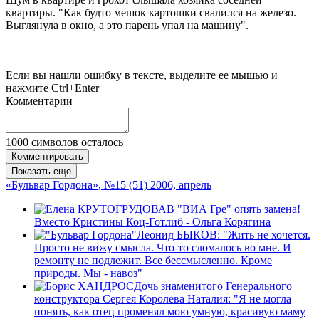
квартиры. "Как будто мешок картошки свалился на железо.
Выглянула в окно, а это парень упал на машину".
Если вы нашли ошибку в тексте, выделите ее мышью и
нажмите Ctrl+Enter
Комментарии
1000
символов осталось
Комментировать
Показать еще
«Бульвар Гордона», №15 (51) 2006, апрель
В "ВИА Гре" опять замена!
Вместо Кристины Коц-Готлиб - Ольга Корягина
Леонид БЫКОВ: "Жить не хочется.
Просто не вижу смысла. Что-то сломалось во мне. И
ремонту не подлежит. Все беcсмысленно. Кроме
природы. Мы - навоз"
Дочь знаменитого Генерального
конструктора Сергея Королева Наталия: "Я не могла
понять, как отец променял мою умную, красивую маму