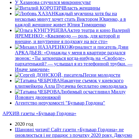
У Хазанова случился микроинсульт
Власть женщины
Каждый мужчина хотя бы на
несколько минут хочет стать Виктором Ющенко, а в
каждой женщине живет Юлия Тимошенко
Актер театра и кино Валерий
ЯРЕМЕНКО: «Квазимодо — роль, для которой и
внешне, и внутренне я подхожу на все сто»
Журналист и писатель Дэви
АРКАДЬЕВ: «Однажды у меня в квартире раздался
звонок: «Ты заткнешься когда-нибудь на «Свободе»,
пархатенький? — услышал я из телефонной трубки. —
Иначе замочим»
Песни молодости
Накануне съемок у киевского
клипмейкера Алла Пугачева бесплатно омолодилась
Любимый осчастливил Миллу
Йовович дворняжкой
Агентство нерухомості "Бульвар Гордона"
АРХИВ газеты «Бульвар Гордона»
2020 год
Шановні читачі! Сайт газети «Бульвар Гордона» не
оновлюється і не працює з початку 2020 року. Дякуємо