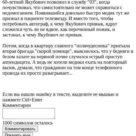
60-летний Якубович позвонил в службу "03", когда
почувствовал, что самостоятельно не может справиться с
недомоганием. Появившийся довольно быстро медик тут же
признал в пациенте телезвезду. И вместо того, чтобы
потребовать автограф, к чему Якубович привык, вдруг
сложился чуть ли не вдвое, как перочинный ножик, и
застонал, к чему Якубович не привык.
Потом, когда в квартиру главного "полячудесника" приехала
вторая бригада "скорой помощи", выяснилось, что у бедняги в
белом халате на нервной почве случился острый приступ
аппендицита. А ведь не хотели медики ехать на повторный
вызов, думали, что гражданин на том конце телефонного
провода их просто разыгрывает...
Если вы нашли ошибку в тексте, выделите ее мышью и
нажмите Ctrl+Enter
Комментарии
1000
символов осталось
Комментировать
Показать еще