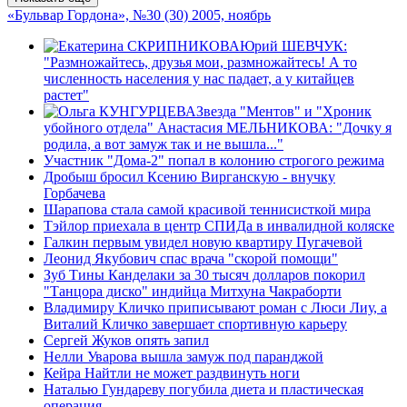
«Бульвар Гордона», №30 (30) 2005, ноябрь
Юрий ШЕВЧУК:
"Размножайтесь, друзья мои, размножайтесь! А то
численность населения у нас падает, а у китайцев
растет"
Звезда "Ментов" и "Хроник
убойного отдела" Анастасия МЕЛЬНИКОВА: "Дочку я
родила, а вот замуж так и не вышла..."
Участник "Дома-2" попал в колонию строгого режима
Дробыш бросил Ксению Вирганскую - внучку
Горбачева
Шарапова стала самой красивой теннисисткой мира
Тэйлор приехала в центр СПИДа в инвалидной коляске
Галкин первым увидел новую квартиру Пугачевой
Леонид Якубович спас врача "скорой помощи"
Зуб Тины Канделаки за 30 тысяч долларов покорил
"Танцора диско" индийца Митхуна Чакраборти
Владимиру Кличко приписывают роман с Люси Лиу, а
Виталий Кличко завершает спортивную карьеру
Сергей Жуков опять запил
Нелли Уварова вышла замуж под паранджой
Кейра Найтли не может раздвинуть ноги
Наталью Гундареву погубила диета и пластическая
операция