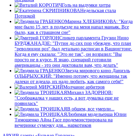
Голь на выдумки хитра
Недельская стала
Потоцкой
Марина ХЛЕБНИКОВА: "Когда
мне было 15 лет, в подъезде на меня напал маньяк. Все
было, как в страшном сне"
Спикер парламента Грузии Нино
БУРДЖАНАДЗЕ: "Путин до сих пор убежден, что план
"революции роз" был детально расписан в Вашингтоне.
Когда я ему сказала: "Это не так", он возразил: "Вы
просто не в курсе. Я знаю, сценарий готовили
американцы - это они диктовали вам, что делать"
Звезда мирового кино Даниэль
ОЛЬБРЫХСКИЙ: "Именно потому, что женщины так
далеки от идеала, их надо любить, как самого себя!"
Молчание арбитров
Михаил ЗАДОРНОВ:
"Соображалка у наших есть, а вот думалка еще не
появилась"
В общем, все умерли...
Любимая модельерша Юлии
Тимошенко Айна Гасе продемонстрировала на
вечеринке сумочку для... наркотиков
АРХИВ газеты «Бульвар Гордона»