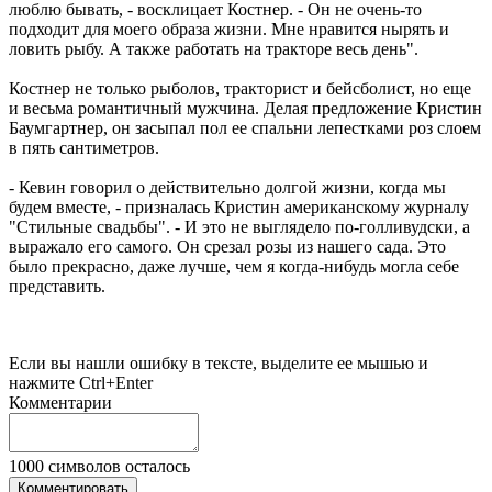
люблю бывать, - восклицает Костнер. - Он не очень-то
подходит для моего образа жизни. Мне нравится нырять и
ловить рыбу. А также работать на тракторе весь день".
Костнер не только рыболов, тракторист и бейсболист, но еще
и весьма романтичный мужчина. Делая предложение Кристин
Баумгартнер, он засыпал пол ее спальни лепестками роз слоем
в пять сантиметров.
- Кевин говорил о действительно долгой жизни, когда мы
будем вместе, - призналась Кристин американскому журналу
"Стильные свадьбы". - И это не выглядело по-голливудски, а
выражало его самого. Он срезал розы из нашего сада. Это
было прекрасно, даже лучше, чем я когда-нибудь могла себе
представить.
Если вы нашли ошибку в тексте, выделите ее мышью и
нажмите Ctrl+Enter
Комментарии
1000
символов осталось
Комментировать