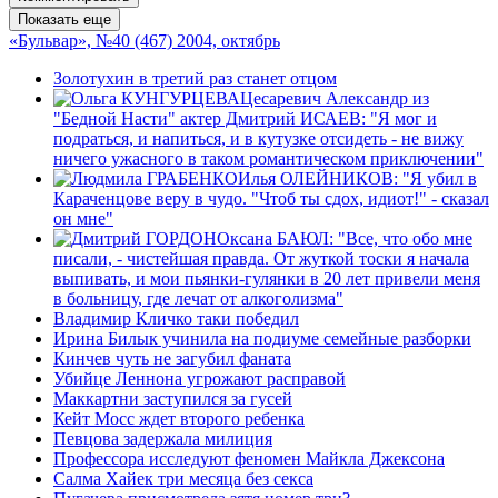
Показать еще
«Бульвар», №40 (467) 2004, октябрь
Золотухин в третий раз станет отцом
Цесаревич Александр из
"Бедной Насти" актер Дмитрий ИСАЕВ: "Я мог и
подраться, и напиться, и в кутузке отсидеть - не вижу
ничего ужасного в таком романтическом приключении"
Илья ОЛЕЙНИКОВ: "Я убил в
Караченцове веру в чудо. "Чтоб ты сдох, идиот!" - сказал
он мне"
Оксана БАЮЛ: "Все, что обо мне
писали, - чистейшая правда. От жуткой тоски я начала
выпивать, и мои пьянки-гулянки в 20 лет привели меня
в больницу, где лечат от алкоголизма"
Владимир Кличко таки победил
Ирина Билык учинила на подиуме семейные разборки
Кинчев чуть не загубил фаната
Убийце Леннона угрожают расправой
Маккартни заступился за гусей
Кейт Мосс ждет второго ребенка
Певцова задержала милиция
Профессора исследуют феномен Майкла Джексона
Салма Хайек три месяца без секса