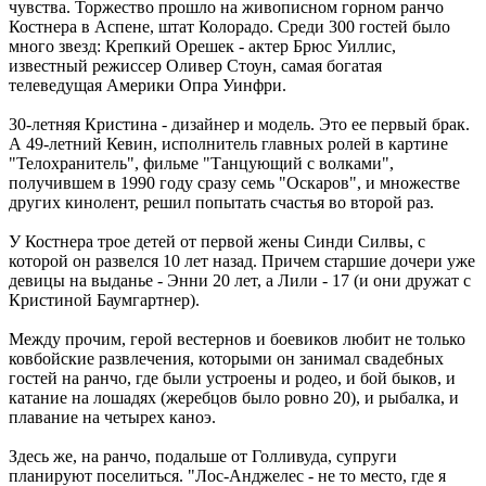
чувства. Торжество прошло на живописном горном ранчо
Костнера в Аспене, штат Колорадо. Среди 300 гостей было
много звезд: Крепкий Орешек - актер Брюс Уиллис,
известный режиссер Оливер Стоун, самая богатая
телеведущая Америки Опра Уинфри.
30-летняя Кристина - дизайнер и модель. Это ее первый брак.
А 49-летний Кевин, исполнитель главных ролей в картине
"Телохранитель", фильме "Танцующий с волками",
получившем в 1990 году сразу семь "Оскаров", и множестве
других кинолент, решил попытать счастья во второй раз.
У Костнера трое детей от первой жены Синди Силвы, с
которой он развелся 10 лет назад. Причем старшие дочери уже
девицы на выданье - Энни 20 лет, а Лили - 17 (и они дружат с
Кристиной Баумгартнер).
Между прочим, герой вестернов и боевиков любит не только
ковбойские развлечения, которыми он занимал свадебных
гостей на ранчо, где были устроены и родео, и бой быков, и
катание на лошадях (жеребцов было ровно 20), и рыбалка, и
плавание на четырех каноэ.
Здесь же, на ранчо, подальше от Голливуда, супруги
планируют поселиться. "Лос-Анджелес - не то место, где я