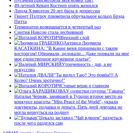
Пугачева присмотрела зятя номер три?
49-летний Кевин Костнер опять женился
Линда Хэмилтон 20 лет была в депрессии
Гвинет Пэлтроу примерила обручальное кольцо Брэда
Питта
Терминатор возвращается в четвертый раз
Синтия Никсон стала лесбиянкой
Верхний слой
Актриса Людмила
КАСАТКИНА: "В Канне меня принимали с таким
восторгом! Обнимали, целовали... Даже порвали на мне
мое единственное кружевное платье"
Утонченность - дар, а не
искусство
"Ты видел Таю? Это бомба!!! А
Колю? Очень эротично!"
Старые вещи о главном
У солистки группы "Гавана"
Натальи Черняк, занявшей в Турции второе место на
конкурсе красоты "Miss Peace of the World", украли
документы, подарки и деньги. Пять дней девушка не
могла вернуться на родину
Цекало заставил "Чай вдвоем" раздеться,
после чего разделся сам