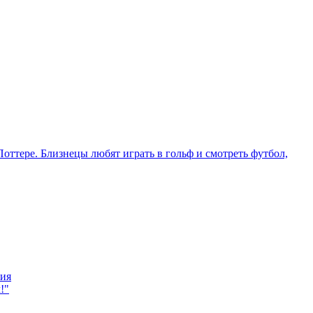
ния
!"