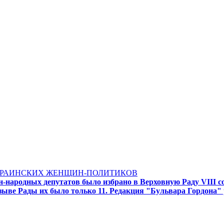
УКРАИНСКИХ ЖЕНЩИН-ПОЛИТИКОВ
народных депутатов было избрано в Верховную Раду VIII со
озыве Рады их было только 11. Редакция "Бульвара Гордона"