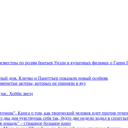
лый дом. Кличко и Панеттьер показали новый особняк
аменитые актеры, которых не приняли в вуз
 час. Хобби звезд
точник". Книга о том, как творческий человек идет против тече
 два дня чувствуешь себя так, будто две недели ходил в спортзал
я лошадь" – страшное большое кино