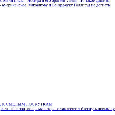
с Манн писал "Иосифа и его братьев", зная, что такое фашизм
 американское. Михалкову и Бондарчуку Голливуд не догнать
А К СМЕЛЫМ ЛОСКУТКАМ
рхатный сезон, во время которого так хочется блеснуть новым к