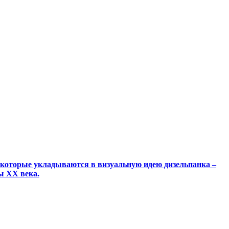
которые укладываются в визуальную идею дизельпанка –
ы XX века.