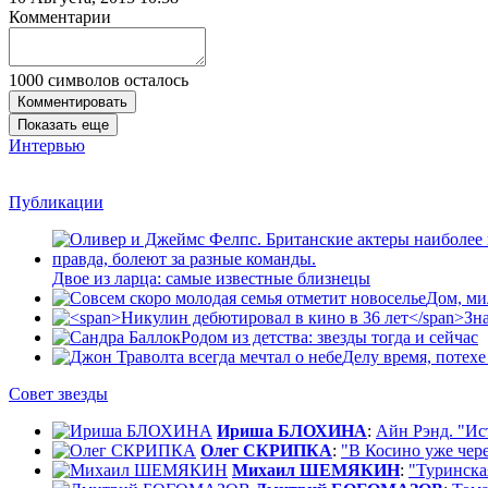
Комментарии
1000
символов осталось
Комментировать
Показать еще
Интервью
Публикации
Двое из ларца: самые известные близнецы
Дом, ми
Зн
Родом из детства: звезды тогда и сейчас
Делу время, потехе
Совет звезды
Ириша БЛОХИНА
:
Айн Рэнд. "Ис
Олег СКРИПКА
:
"В Косино уже через
Михаил ШЕМЯКИН
:
"Туринска