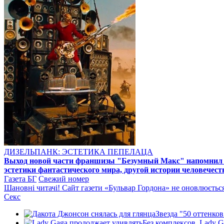
ДИЗЕЛЬПАНК: ЭСТЕТИКА ПЕПЕЛАЦА
Выход новой части франшизы "Безумный Макс" напомнил ре
эстетики фантастического мира, другой истории человечест
Газета БГ
Свежий номер
Шановні читачі! Сайт газети «Бульвар Гордона» не оновлюється 
Секс
Звезда "50 оттенков
Без комплексов. Lady G