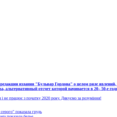
дакции издания "Бульвар Гордона" о целом ряде явлений, 
ва, альтернативный отсчет которой начинается в 20– 50-е год
і не працює з початку 2020 року. Дякуємо за розуміння!
 серого" показала грудь
aga показала белье