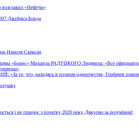
 возглавил «Нефтчи»
 007 Джеймса Бонда
ции Николя Саркози
ирмы «Борис» Михаила РАДУЦКОГО Людмила: «Все официанты в
 женщины»
«За то, что, находясь в полном одиночестве, Горбачев поверну
Золушку
ється і не працює з початку 2020 року. Дякуємо за розуміння!