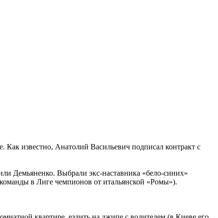
 Как известно, Анатолий Васильевич подписал контракт с
или Демьяненко. Выбрали экс-наставника «бело-синих»
 команды в Лиге чемпионов от итальянской «Ромы»).
.
омнатной квартире, ездить на джипе с водителем (в Киеве его