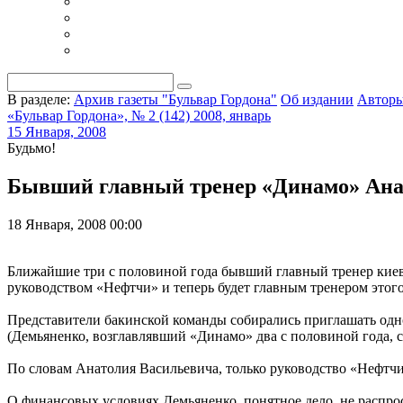
В разделе:
Архив газеты "Бульвар Гордона"
Об издании
Автор
«Бульвар Гордона», № 2 (142) 2008, январь
15 Января, 2008
Будьмо!
Бывший главный тренер «Динамо» Ана
18 Января, 2008 00:00
Ближайшие три с половиной года бывший главный тренер киев
руководством «Нефтчи» и теперь будет главным тренером этог
Представители бакинской команды собирались приглашать одн
(Демьяненко, возглавлявший «Динамо» два с половиной года, 
По словам Анатолия Васильевича, только руководство «Нефтчи
О финансовых условиях Демьяненко, понятное дело, не распрост