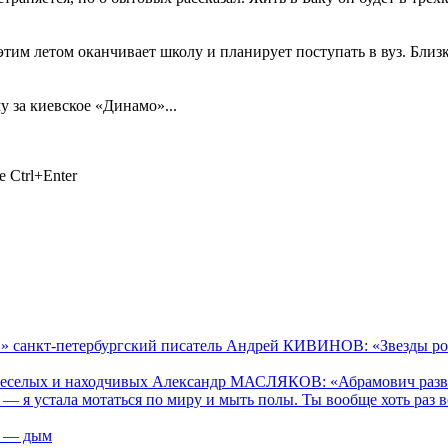
этим летом оканчивает школу и планирует поступать в вуз. Близ
 за киевское «Динамо»...
 Ctrl+Enter
 санкт-петербургский писатель Андрей КИВИНОВ: «Звезды росс
селых и находчивых Александр МАСЛЯКОВ: «Абрамович разводитс
— я устала мотаться по миру и мыть полы. Ты вообще хоть раз
х — дым