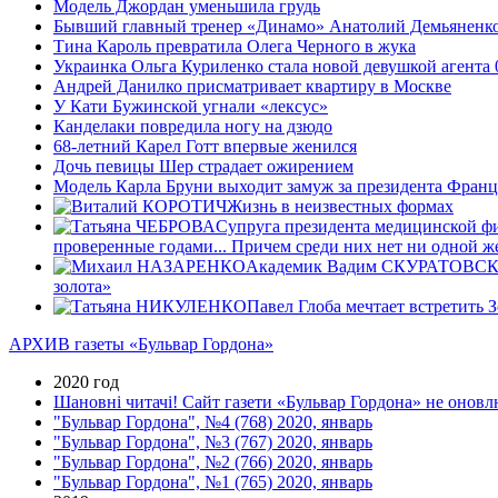
Модель Джордан уменьшила грудь
Бывший главный тренер «Динамо» Анатолий Демьяненко
Тина Кароль превратила Олега Черного в жука
Украинка Ольга Куриленко стала новой девушкой агента
Андрей Данилко присматривает квартиру в Москве
У Кати Бужинской угнали «лексус»
Канделаки повредила ногу на дзюдо
68-летний Карел Готт впервые женился
Дочь певицы Шер страдает ожирением
Модель Карла Бруни выходит замуж за президента Фран
Жизнь в неизвестных формах
Супруга президента медицинской ф
проверенные годами... Причем среди них нет ни одной
Академик Вадим СКУРАТОВСКИЙ: 
золота»
Павел Глоба мечтает встретить 
АРХИВ газеты «Бульвар Гордона»
2020 год
Шановні читачі! Сайт газети «Бульвар Гордона» не оновлю
"Бульвар Гордона", №4 (768) 2020, январь
"Бульвар Гордона", №3 (767) 2020, январь
"Бульвар Гордона", №2 (766) 2020, январь
"Бульвар Гордона", №1 (765) 2020, январь