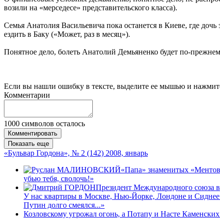
возили на «мерседесе» представительского класса).
Семья Анатолия Васильевича пока останется в Киеве, где дочь 
ездить в Баку («Может, раз в месяц»).
Понятное дело, болеть Анатолий Демьяненко будет по-прежнему
Если вы нашли ошибку в тексте, выделите ее мышью и нажмите
Комментарии
1000
символов осталось
Комментировать
Показать еще
«Бульвар Гордона», № 2 (142) 2008, январь
«Папа» знаменитых «Ментов»
убью тебя, сволочь!»
Президент Международного союза ве
У нас квартиры в Москве, Нью-Йорке, Лондоне и Сиднее 
Путин долго смеялся...»
Козловскому угрожал огонь, а Потапу и Насте Каменски