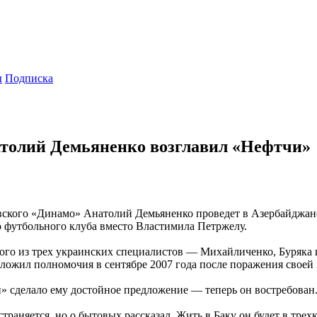
ы
Подписка
толий Демьяненко возглавил «Нефтчи»
ского «Динамо» Анатолий Демьяненко проведет в Азербайджане.
о футбольного клуба вместо Властимила Петржелу.
ого из трех украинских специалистов — Михайличенко, Буряка 
сложил полномочия в сентябре 2007 года после поражения своей
» сделало ему достойное предложение — теперь он востребован
раняется, но о бытовых рассказал. Жить в Баку он будет в трехк