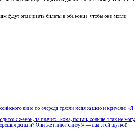
ким будут оплачивать билеты в оба конца, чтобы они могли
ийского кино по очереди трясли меня за шею и кричали: «Я
я с женой, та плачет: «Рома, пойми, больше я так не могу.
 ворошил деньги? Они же гниют снизу!» — над этой шуткой