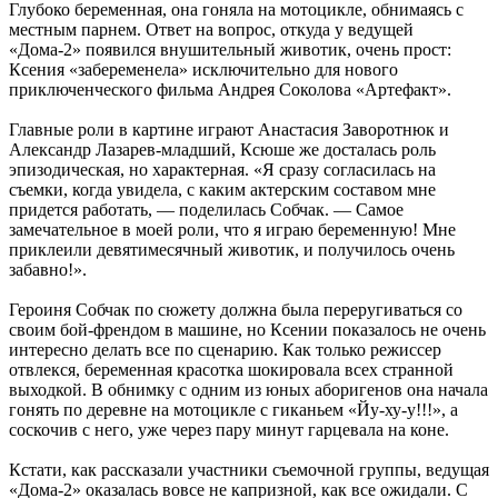
Глубоко беременная, она гоняла на мотоцикле, обнимаясь с
местным парнем. Ответ на вопрос, откуда у ведущей
«Дома-2» появился внушительный животик, очень прост:
Ксения «забеременела» исключительно для нового
приключенческого фильма Андрея Соколова «Артефакт».
Главные роли в картине играют Анастасия Заворотнюк и
Александр Лазарев-младший, Ксюше же досталась роль
эпизодическая, но характерная. «Я сразу согласилась на
съемки, когда увидела, с каким актерским составом мне
придется работать, — поделилась Собчак. — Самое
замечательное в моей роли, что я играю беременную! Мне
приклеили девятимесячный животик, и получилось очень
забавно!».
Героиня Собчак по сюжету должна была переругиваться со
своим бой-френдом в машине, но Ксении показалось не очень
интересно делать все по сценарию. Как только режиссер
отвлекся, беременная красотка шокировала всех странной
выходкой. В обнимку с одним из юных аборигенов она начала
гонять по деревне на мотоцикле с гиканьем «Йу-ху-у!!!», а
соскочив с него, уже через пару минут гарцевала на коне.
Кстати, как рассказали участники съемочной группы, ведущая
«Дома-2» оказалась вовсе не капризной, как все ожидали. C