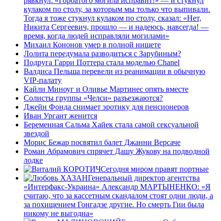
рявкнул: «Горбатого могила исправит!» — и стукнул
кулаком по столу, за которым мы только что выпивали.
Тогда я тоже стукнул кулаком по столу, сказал: «Нет,
Никита Сергеевич, прошло — и надеюсь, навсегда! —
время, когда людей исправляли могилами»
Михаил Кононов умер в полной нищете
Лолита передумала разводиться с Зарубиным?
Подруга Гарри Поттера стала моделью Chanel
Валдиса Пельша перевели из реанимации в обычную
VIP-палату
Кайли Миноуг и Оливье Мартинес опять вместе
Солисты группы «Челси» разъезжаются?
Джейн Фонда снимает эротику для пенсионеров
Иван Ургант женится
Беременная Сальма Хайек стала самой сексуальной
звездой
Морис Бежар посвятил балет Джанни Версаче
Роман Абрамович спрячет Дашу Жукову на подводной
лодке
Сегодня миром правят портные
Генеральный директор агентства
«Интерфакс-Украина» Александр МАРТЫНЕНКО: «Я
считаю, что за кассетным скандалом стоят одни люди, а
за похищением Гонгадзе другие. Но смерть Гии была
никому не выгодна»