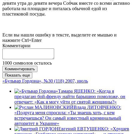
девяти утра до девяти вечера Собчак вместе со всеми активно
работала на площадке и питалась обычной едой из
пластиковой посуды.
Если вы нашли ошибку в тексте, выделите ее мышью и
нажмите Ctrl+Enter
Комментарии
1000
символов осталось
Комментировать
Показать еще
«Бульвар Гордона», №30 (118) 2007, июль
Тамара ЯЦЕНКО: «Когда я
предлагаю бой-френду найти барышню помоложе, он
отвечает: «Как я могу уйти от святой женщины?»
Влада ЛИТОВЧЕНКО:
«Подруга меня спросила: «Ты знаешь хоть, с кем
встречаешься? Он самый известный криминальный
авторитет в Украине»
Евгений ЕВТУШЕНКО: «Хрущев