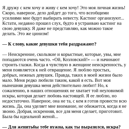
Я дружу с кем хочу и живу с кем хочу! Это моя личная жизнь!
Скоро, наверное, дело дойдет до того, что всеобщими
усилиями мне будут выбирать невесту. Кастинг организуют...
Кстати, недавно прошел слух, будто я устраиваю кастинг на
свою девушку. Я даже не представляю, как можно такое
делать. Это же цинизм!
— К слову, какие девушки тебя раздражают?
— Неискренние, скользкие и корыстные, которые, увы, мне
попадаются очень часто. «Ой, Козловский!» — и начинают
строить глазки. Когда я чувствую в женщине неискренность, у
меня появляется к ней отвращение. Я люблю простых,
добрых, нежных девушек. Правда, таких в моей жизни было
мало. Меня редко любили таким, какой я есть. Вот моя
нынешняя девушка меня действительно любит! Но, к
сожалению, в наших отношениях не хватает той неуловимой
искры, которая делает любовь настоящей. Я ее люблю, но
недостаточно. Наверное, она не та, с кем я готов провести всю
жизнь. Да, она уделяет мне внимание, не обижается, когда я не
звоню. Добрая, искренняя, все для меня сделает, приготовит.
Была бы идеальной женой...
— Для женитьбы тебе нужна, как ты выразился, искра?