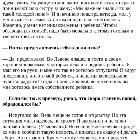
идем гулять. На улице ко мне часто подходят взять автограф и
принимают мою сестру за жену: «Мы даже не знали, что вы
такой молодой папа!». И я начинаю подыгрывать: да, мол, у
меня уже есть семья. А потом полдня над этим смеюсь...
Конечно, у меня нет никакой жены и ребенка! Чтобы
обзаводиться семьей, надо быть морально к этому готовым и
твердо стоять на ногах.
— Но ты представляешь себя в роли отца?
— Да, представляю. Во Львове я зашел в гости к своим
хорошим знакомым, у которых недавно родился ребенок. Я
взял его на руки, и мне его так не хотелось отпускать! Я вдруг
представил, что это мой ребенок, и испытал колоссальное
чувство радости! Тогда я понял, как люблю детей и как бы
мне хотелось иметь собственного ребенка.
— Если бы ты, к примеру, узнал, что скоро станешь папой,
обрадовался бы?
— Испугался бы. Ведь я еще не готов к отцовству. Но эта
ситуация мне, надеюсь, не грозит. Я аккуратен и не сплю
направо-налево.
(Улыбается).
Но если все же девушка придет
ко мне и сообщит такую новость, я никогда не скажу ей делать
аборт. Это страшно. Как честному человеку, мне придется