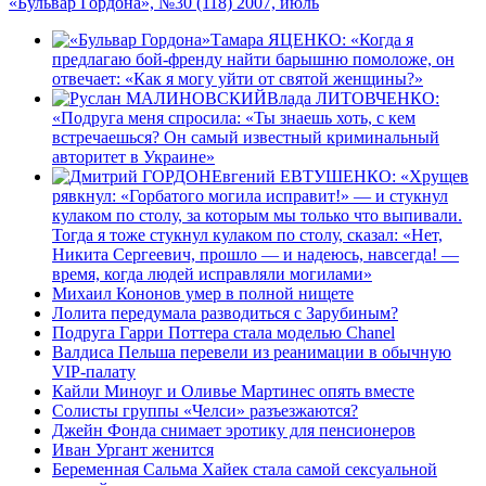
«Бульвар Гордона», №30 (118) 2007, июль
Тамара ЯЦЕНКО: «Когда я
предлагаю бой-френду найти барышню помоложе, он
отвечает: «Как я могу уйти от святой женщины?»
Влада ЛИТОВЧЕНКО:
«Подруга меня спросила: «Ты знаешь хоть, с кем
встречаешься? Он самый известный криминальный
авторитет в Украине»
Евгений ЕВТУШЕНКО: «Хрущев
рявкнул: «Горбатого могила исправит!» — и стукнул
кулаком по столу, за которым мы только что выпивали.
Тогда я тоже стукнул кулаком по столу, сказал: «Нет,
Никита Сергеевич, прошло — и надеюсь, навсегда! —
время, когда людей исправляли могилами»
Михаил Кононов умер в полной нищете
Лолита передумала разводиться с Зарубиным?
Подруга Гарри Поттера стала моделью Chanel
Валдиса Пельша перевели из реанимации в обычную
VIP-палату
Кайли Миноуг и Оливье Мартинес опять вместе
Солисты группы «Челси» разъезжаются?
Джейн Фонда снимает эротику для пенсионеров
Иван Ургант женится
Беременная Сальма Хайек стала самой сексуальной