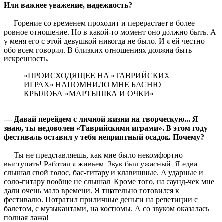
Или важнее уважение, надежность?
— Горение со временем проходит и перерастает в более
ровное отношение. Но в какой-то момент оно должно быть. А
у меня его с этой девушкой никогда не было. И я ей честно
обо всем говорил. В близких отношениях должна быть
искренность.
«ПРОИСХОДЯЩЕЕ НА «ТАВРИЙСКИХ
ИГРАХ» НАПОМНИЛО МНЕ БАСНЮ
КРЫЛОВА «МАРТЫШКА И ОЧКИ»
— Давай перейдем с личной жизни на творческую... Я
знаю, ты недоволен «Таврийскими играми». В этом году
фестиваль оставил у тебя неприятный осадок. Почему?
— Ты не представляешь, как мне было некомфортно
выступать! Работал я живьем. Звук был ужасный. Я едва
слышал свой голос, бас-гитару и клавишные. А ударные и
соло-гитару вообще не слышал. Кроме того, на саунд-чек мне
дали очень мало времени. Я тщательно готовился к
фестивалю. Потратил приличные деньги на репетиции с
балетом, с музыкантами, на костюмы. А со звуком оказалась
полная лажа!