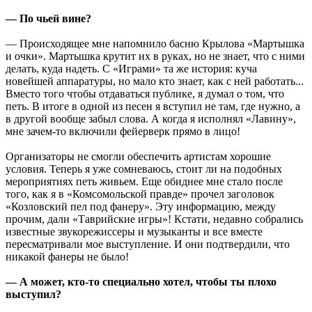
— По чьей вине?
— Происходящее мне напомнило басню Крылова «Мартышка
и очки». Мартышка крутит их в руках, но не знает, что с ними
делать, куда надеть. С «Играми» та же история: куча
новейшей аппаратуры, но мало кто знает, как с ней работать...
Вместо того чтобы отдаваться публике, я думал о том, что
петь. В итоге в одной из песен я вступил не там, где нужно, а
в другой вообще забыл слова. А когда я исполнял «Лавину»,
мне зачем-то включили фейерверк прямо в лицо!
Организаторы не смогли обеспечить артистам хорошие
условия. Теперь я уже сомневаюсь, стоит ли на подобных
мероприятиях петь живьем. Еще обиднее мне стало после
того, как я в «Комсомольской правде» прочел заголовок
«Козловский пел под фанеру». Эту информацию, между
прочим, дали «Таврийские игры»! Кстати, недавно собрались
известные звукорежиссеры и музыканты и все вместе
пересматривали мое выступление. И они подтвердили, что
никакой фанеры не было!
— А может, кто-то специально хотел, чтобы ты плохо
выступил?