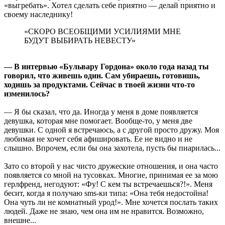
«выгребать». Хотел сделать себе приятно — делай приятно и
своему наследнику!
«СКОРО ВСЕОБЩИМИ УСИЛИЯМИ МНЕ
БУДУТ ВЫБИРАТЬ НЕВЕСТУ»
— В интервью «Бульвару Гордона» около года назад ты
говорил, что живешь один. Сам убираешь, готовишь,
ходишь за продуктами. Сейчас в твоей жизни что-то
изменилось?
— Я бы сказал, что да. Иногда у меня в доме появляется
девушка, которая мне помогает. Вообще-то, у меня две
девушки. С одной я встречаюсь, а с другой просто дружу. Моя
любимая не хочет себя афишировать. Ее не видно и не
слышно. Впрочем, если бы она захотела, пусть бы пиарилась...
Зато со второй у нас чисто дружеские отношения, и она часто
появляется со мной на тусовках. Многие, принимая ее за мою
герлфренд, негодуют: «Фу! С кем ты встречаешься?!». Меня
бесит, когда я получаю sms-ки типа: «Она тебя недостойна!
Она чуть ли не комнатный урод!». Мне хочется послать таких
людей. Даже не знаю, чем она им не нравится. Возможно,
внешне...