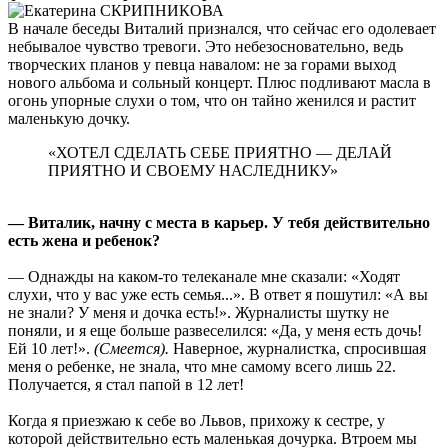
В начале беседы Виталий признался, что сейчас его одолевает
небывалое чувство тревоги. Это небезосновательно, ведь
творческих планов у певца навалом: не за горами выход
нового альбома и сольный концерт. Плюс подливают масла в
огонь упорные слухи о том, что он тайно женился и растит
маленькую дочку.
«ХОТЕЛ СДЕЛАТЬ СЕБЕ ПРИЯТНО — ДЕЛАЙ
ПРИЯТНО И СВОЕМУ НАСЛЕДНИКУ»
— Виталик, начну с места в карьер. У тебя действительно
есть жена и ребенок?
— Однажды на каком-то телеканале мне сказали: «Ходят
слухи, что у вас уже есть семья...». В ответ я пошутил: «А вы
не знали? У меня и дочка есть!». Журналисты шутку не
поняли, и я еще больше развеселился: «Да, у меня есть дочь!
Ей 10 лет!».
(Смеется).
Наверное, журналистка, спросившая
меня о ребенке, не знала, что мне самому всего лишь 22.
Получается, я стал папой в 12 лет!
Когда я приезжаю к себе во Львов, прихожу к сестре, у
которой действительно есть маленькая дочурка. Втроем мы