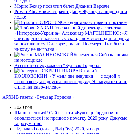
звездой
Морис Бежар посвятил балет Джанни Версаче
Роман Абрамович спрячет Дашу Жукову на подводной
лодке
Сегодня миром правят портные
Генеральный директор агентства
«Интерфакс-Украина» Александр МАРТЫНЕНКО: «Я
считаю, что за кассетным скандалом стоят одни люди, а
за похищением Гонгадзе другие. Но смерть Гии была
никому не выгодна»
Беременная Собчак гоняла
на мотоцикле
Агентство нерухомості "Бульвар Гордона"
Виталий
КОЗЛОВСКИЙ: «У меня две девушки — с одной я
встречаюсь, а с другой просто дружу. Я аккуратен и не
сплю направо-налево»
АРХИВ газеты «Бульвар Гордона»
2020 год
Шановні читачі! Сайт газети «Бульвар Гордона» не
оновлюється і не працює з початку 2020 року. Дякуємо
за розуміння!
"Бульвар Гордона", №4 (768) 2020, январь