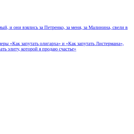
 и они взялись за Петренко, за меня, за Малинина, свели в
еры «Как запутать олигарха» и «Как запутать Листермана»,
ть элиту, которой я продаю счастье»