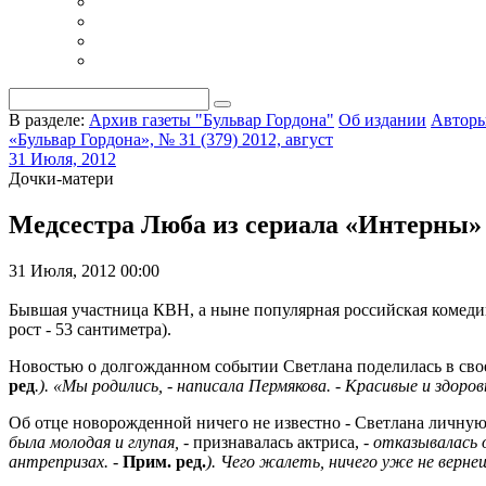
В разделе:
Архив газеты "Бульвар Гордона"
Об издании
Автор
«Бульвар Гордона», № 31 (379) 2012, август
31 Июля, 2012
Дочки-матери
Медсестра Люба из сериала «Интерны»
31 Июля, 2012 00:00
Бывшая участница КВН, а ныне популярная российская комедийн
рост - 53 сантиметра).
Новостью о долгожданном событии Светлана поделилась в сво
ред
.). «Мы родились, - написала Пермякова. - Красивые и здоров
Об отце новорожденной ничего не известно - Светлана личную 
была молодая и глупая, -
признавалась актриса,
- отказывалась 
антрепризах. -
Прим. ред.
). Чего жалеть, ничего уже не верне