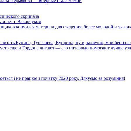
тлана Пермякова — впервые стала мамой
сического скрипача
ь хочет с Вакарчуком
в кончился материал для съедения, более молодой и уязвимый,
тать Бунина, Тургенева, Куприна, ну и, конечно, мои бестселл
усть еще и Гордона читают — его интервью помогают лучше узна
ється і не працює з початку 2020 року. Дякуємо за розуміння!