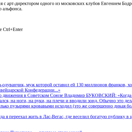
 с арт-директором одного из московских клубов Евгением Бодро
о альфонса.
 Ctrl+Enter
дуванчик, муж которой оставил ей 130 миллионов франков, хот
 Швейцарской Конфедерации...»
го движения в Советском Союзе Владимир БУКОВСКИЙ: «Когда 
ался, на ноги, на руки, на плечи и вводили зонд. Обычно это дел
олько пузырями кровавыми исходил (это же совершенно дикая бол
я переехал жить в Лас-Вегас, где веселил богатую публику в 