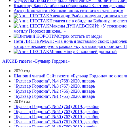
Медсестра Люба из сериала «Интерны» — 40-летняя Све
Квартиру Бари Алибасова обворовала 23-летняя девушка
Актер Константин Крюков вновь готовится стать отцом
Александр Рыбак получил диплом клас
Пелагея не в обиде на Бабкину, но спет
Максим ДУНАЕВСКИЙ: «У телевизионщико
могилу Пороховщикова...»
Страх отстать от моды
Петя ЛИСТЕРМАН: «На ночь я заставляю своих цыпочек чи
которые рекомендую в рамках «курса молодого бойца». П
Мiняю жiнку. С хорошей доплатой
АРХИВ газеты «Бульвар Гордона»
2020 год
Шановні читачі! Сайт газети «Бульвар Гордона» не оновлю
"Бульвар Гордона", №4 (768) 2020, январь
"Бульвар Гордона", №3 (767) 2020, январь
"Бульвар Гордона", №2 (766) 2020, январь
"Бульвар Гордона", №1 (765) 2020, январь
2019 год
"Бульвар Гордона", №52 (764) 2019, декабрь
"Бульвар Гордона", №51 (763) 2019, декабрь
"Бульвар Гордона", №50 (762) 2019, декабрь
"Бульвар Гордона", №49 (761) 2019, декабрь
"Бульвар Гордона", №48 (760) 2019, ноябрь