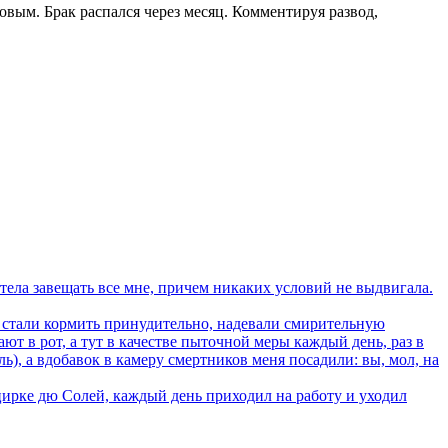
вым. Брак распался через месяц. Комментируя развод,
ела завещать все мне, причем никаких условий не выдвигала.
стали кормить принудительно, надевали смирительную
ают в рот, а тут в качестве пыточной меры каждый день, раз в
ь), а вдобавок в камеру смертников меня посадили: вы, мол, на
цирке дю Солей, каждый день приходил на работу и уходил