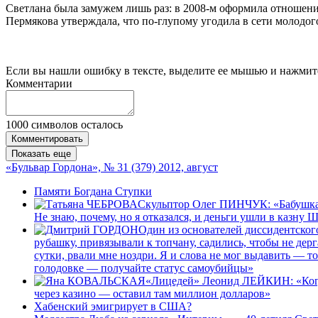
Светлана была замужем лишь раз: в 2008-м оформила отношения
Пермякова утверждала, что по-глупому угодила в сети молодог
Если вы нашли ошибку в тексте, выделите ее мышью и нажмите
Комментарии
1000
символов осталось
Комментировать
Показать еще
«Бульвар Гордона», № 31 (379) 2012, август
Памяти Богдана Ступки
Скульптор Олег ПИНЧУК: «Бабушка-о
Не знаю, почему, но я отказался, и деньги ушли в казну
Один из основателей диссидентско
рубашку, привязывали к топчану, садились, чтобы не дерг
сутки, рвали мне ноздри. Я и слова не мог выдавить — т
голодовке — получайте статус самоубийцы»
«Лицедей» Леонид ЛЕЙКИН: «Когда 
через казино — оставил там миллион долларов»
Хабенский эмигрирует в США?