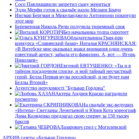
Сосо Павлиашвили запретил сыну жениться
Эдди Мерфи готов к свадьбе назло Мелани Браун
Ингмар Бергман и Микеланджело Антониони покинули
этот мир
Беременная Николь Ричи получила тюремный срок
Без начальника толпа сиротеет
Обладательница Гран-при
конкурса «Славянский базар» Наталья КРАСНЯНСКАЯ:
«В Витебске мне оказывал знаки внимания один очень
известный артист, забыла его фамилию. А, вот — Игорь
Николаев»
Евгений ЕВТУШЕНКО: «Ты и в
тайном посадочном списке, и мой тайный несчастный
герой, Белла Первая музы российской, и не будет нам
Беллы Второй»
Агентство нерухомості "Бульвар Гордона"
Актера Андрея Краско наградили
посмертно
На свадьбе экс-ведущих
«Интера» Светланы Леонтьевой и Юрия Кота хореограф
Дима Коляденко предлагал свою сперму за 150 тысяч
баксов
Лазарович спел с Могилевской
АРХИВ газеты «Бульвар Гордона»