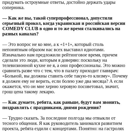
придумать остроумные ответы, достойно держать удары
соперника.
— Как же вы, такой суперпрофессионал, допустили
серьезный прокол, когда украинская и российская версии
COMEDY CLUB в одно и то же время сталкивались на
разных каналах?
— Это вопрос не ко мне, а к «1+1», который столь
непонятным образом нас всех выставил идиотами.
Изначально нам предложили рейтинговое время, причем
сделали это люди, которым я доверяю: поскольку на
телевизионной кухне не я, а они профессионалы. Это можно
сравнить разве что с тем, что в палату приходит главврач:
«Больной, вы должны ставить себе такую-то клизму». Почему
я должен ему не верить, если болею уже два месяца? А если
окажется, что он мне херню херовую посоветовал, значит,
грош цена такому лекарю.
— Как думаете, ребята, как раньше, будут вам звонить,
поздравлять с праздниками, днями рождения?
— Трудно сказать. За последние полгода мы отвыкли от
тесного общения. Я как руководитель занимался развитием
проекта, ребята ездили с концертами. Понятно: на гастролях