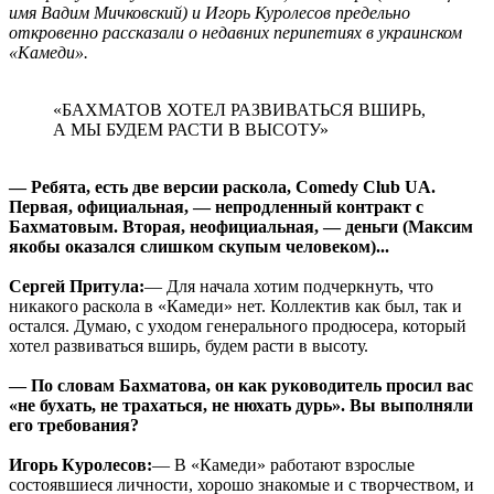
имя Вадим Мичковский) и Игорь Куролесов предельно
откровенно рассказали о недавних перипетиях в украинском
«Камеди».
«БАХМАТОВ ХОТЕЛ РАЗВИВАТЬСЯ ВШИРЬ,
А МЫ БУДЕМ РАСТИ В ВЫСОТУ»
— Ребята, есть две версии раскола, Comedy Club UA.
Первая, официальная, — непродленный контракт с
Бахматовым. Вторая, неофициальная, — деньги (Максим
якобы оказался слишком скупым человеком)...
Сергей Притула:
— Для начала хотим подчеркнуть, что
никакого раскола в «Камеди» нет. Коллектив как был, так и
остался. Думаю, с уходом генерального продюсера, который
хотел развиваться вширь, будем расти в высоту.
— По словам Бахматова, он как руководитель просил вас
«не бухать, не трахаться, не нюхать дурь». Вы выполняли
его требования?
Игорь Куролесов:
— В «Камеди» работают взрослые
состоявшиеся личности, хорошо знакомые и с творчеством, и