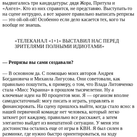
выдвигались три кандидатуры: дядя Жора, Притула и
«Ангел». Кто из них справится, не представяю. Выступать-то
на сцене нетрудно, а вот заранее правильно выписать репризы
— это ой-ой-ой! Особенно если дело касается тех, кого ты
вообще не знаешь.
«ТЕЛЕКАНАЛ «1+1» ВЫСТАВИЛ НАС ПЕРЕД
ЗРИТЕЛЯМИ ПОЛНЫМИ ИДИОТАМИ»
— Репризы вы сами создавали?
— В основном да. С помощью моих авторов Андрея
Богдановича и Михаила Лигусова. Они советовали, как
правильно пошутить, к примеру, о том, что Влада Литовченко
стала «Мисс Украина» в прошлом тысячелетии. Ну а
ключевые идеи на 80 процентов мои. Я — организм вполне
самодостаточный: могу писать и играть, управлять и
финансировать. На сцену пришлось выйти, когда стало ясно: в
нашей первичной команде нет человека, который легко
заткнет рот каждому, правильно все расскажет, а затем
элегантно выйдет из внештатной ситуации. У меня эти
достоинства остались еще от игры в КВН. Я был силен в
разминке, где нужно быстро ориентироваться, на ходу