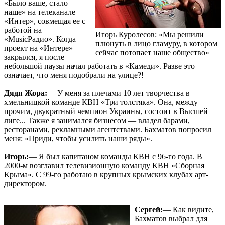
«Было ваше, стало
наше» на телеканале
«Интер», совмещая ее с
работой на
Игорь Куролесов: «Мы решили
«MusicPадио». Когда
плюнуть в лицо гламуру, в котором
проект на «Интере»
сейчас потопает наше общество»
закрылся, я после
небольшой паузы начал работать в «Камеди». Разве это
означает, что меня подобрали на улице?!
Дядя Жора:
— У меня за плечами 10 лет творчества в
хмельницкой команде КВН «Три толстяка». Она, между
прочим, двукратный чемпион Украины, состоит в Высшей
лиге... Также я занимался бизнесом — владел барами,
ресторанами, рекламными агентствами. Бахматов попросил
меня: «Приди, чтобы усилить наши ряды».
Игорь:
— Я был капитаном команды КВН с 96-го года. В
2000-м возглавил телевизионную команду КВН «Сборная
Крыма». С 99-го работаю в крупных крымских клубах арт-
директором.
Сергей:
— Как видите,
Бахматов выбрал для