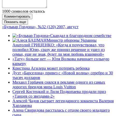
1000
символов осталось
Комментировать
Показать еще
«Бульвар Гордона», №32 (120) 2007, август
Скандал в благородном семействе
Министр обороны Украины
Анатолий ГРИЦЕНКО: «Когда я почувствовал, что
полюбил Юлю, сразу же принял решение и ушел из
семьи, еще не зная, будет ли моя любовь взаимной»
«Тату» больше нет — Юля Волкова начинает сольную
карьеру
Кристина Агилера может потерять ребенка
Дуэт «Барселона» привез с «Новой волны» серебро и 30
тысяч долларов
Михаил Горбачев снялся в рекламе одного из самых
дорогих брендов мира Louis Vuitton
Сергей Костецкий и Лиля Подкопаева продали приз
«Танцев со звездами-2»
Алексей Чадов сыграет легендарного хоккеиста Валерия
Харламова
Алена Свиридова рассталась с отцом своего младшего
сына