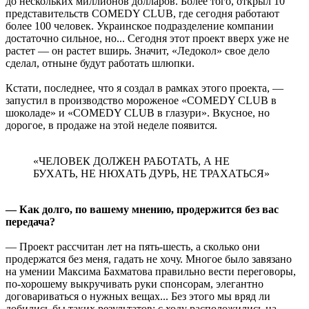
до нескольких миллионов долларов. Более того, открыл 10
представительств COMEDY CLUB, где сегодня работают
более 100 человек. Украинское подразделение компании
достаточно сильное, но... Сегодня этот проект вверх уже не
растет — он растет вширь. Значит, «Ледокол» свое дело
сделал, отныне будут работать шлюпки.
Кстати, последнее, что я создал в рамках этого проекта, —
запустил в производство мороженое «COMEDY CLUB в
шоколаде» и «COMEDY CLUB в глазури». Вкусное, но
дорогое, в продаже на этой неделе появится.
«ЧЕЛОВЕК ДОЛЖЕН РАБОТАТЬ, А НЕ
БУХАТЬ, НЕ НЮХАТЬ ДУРЬ, НЕ ТРАХАТЬСЯ»
— Как долго, по вашему мнению, продержится без вас
передача?
— Проект рассчитан лет на пять-шесть, а сколько они
продержатся без меня, гадать не хочу. Многое было завязано
на умении Максима Бахматова правильно вести переговоры,
по-хорошему выкручивать руки спонсорам, элегантно
договариваться о нужных вещах... Без этого мы вряд ли
добились бы таких результатов: с ходу расположились на