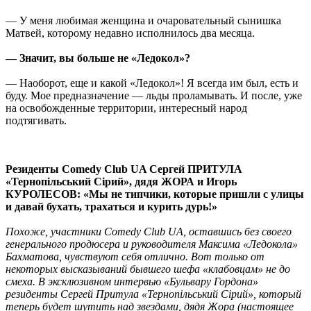
— У меня любимая женщина и очаровательный сынишка
Матвей, которому недавно исполнилось два месяца.
— Значит, вы больше не «Ледокол»?
— Наоборот, еще и какой «Ледокол»! Я всегда им был, есть и
буду. Мое предназначение — льды проламывать. И после, уже
на освобожденные территории, интересный народ
подтягивать.
Резиденты Comedy Club UA
Сергей ПРИТУЛА
«Тернопiльський Сiрий», дядя ЖОРА и Игорь
КУРОЛЕСОВ
: «Мы не типчики, которые пришли с улицы
и давай бухать, трахаться и курить дурь!»
Похоже, участники Comedy Club UA, оставшись без своего
генерального продюсера и руководителя Максима «Ледокола»
Бахматова, чувствуют себя отлично. Вот только от
некоторых высказываний бывшего шефа «клабовцам» не до
смеха. В эксклюзивном интервью «Бульвару Гордона»
резиденты Сергей Притула «Тернопiльський Сiрий», который
теперь будет шутить над звездами, дядя Жора (настоящее