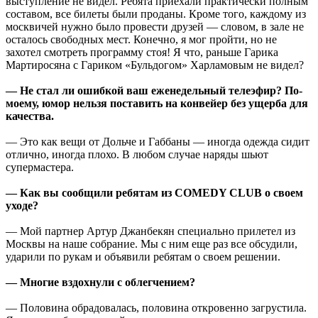
выступление не видел. Ребята приехали практически полным
составом, все билеты были проданы. Кроме того, каждому из
москвичей нужно было провести друзей — словом, в зале не
осталось свободных мест. Конечно, я мог пройти, но не
захотел смотреть программу стоя! Я что, раньше Гарика
Мартиросяна с Гариком «Бульдогом» Харламовым не видел?
— Не стал ли ошибкой ваш еженедельный телеэфир? По-
моему, юмор нельзя поставить на конвейер без ущерба для
качества.
— Это как вещи от Дольче и Габбаны — иногда одежда сидит
отлично, иногда плохо. В любом случае наряды шьют
супермастера.
— Как вы сообщили ребятам из COMEDY CLUB о своем
уходе?
— Мой партнер Артур Джанбекян специально прилетел из
Москвы на наше собрание. Мы с ним еще раз все обсудили,
ударили по рукам и объявили ребятам о своем решении.
— Многие вздохнули с облегчением?
— Половина обрадовалась, половина откровенно загрустила.