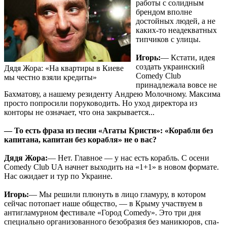
работы с солидным
брендом вполне
достойных людей, а не
каких-то неадекватных
типчиков с улицы.
Игорь:
— Кстати, идея
создать украинский
Дядя Жора: «На квартиры в Киеве
Comedy Club
мы честно взяли кредиты»
принадлежала вовсе не
Бахматову, а нашему резиденту Андрею Молочному. Максима
просто попросили поруководить. Но уход директора из
конторы не означает, что она закрывается...
— То есть фраза из песни «Агаты Кристи»: «Корабли без
капитана, капитан без корабля» не о вас?
Дядя Жора:
— Нет. Главное — у нас есть корабль. С осени
Comedy Club UA начнет выходить на «1+1» в новом формате.
Нас ожидает и тур по Украине.
Игорь:
— Мы решили плюнуть в лицо гламуру, в котором
сейчас потопает наше общество, — в Крыму участвуем в
антигламурном фестивале «Город Comedy». Это три дня
специально организованного безобразия без маникюров, спа-