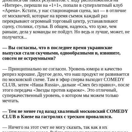
«Интере», перешли на «1+1», попали в суперэлитный клуб
«Арена». Кстати, у нас стационарная сцена, зал — в отличие
от москвичей, которые на время съемок каждый раз
перекрывают огромный торговый центр, устанавливают
сцену, столики, стулья. В общем, надеюсь, что хуже, чем
раньше, дела у команды не пойдут. Но ведь и лучше, может, не
получится...
— Вы согласны, что в последнее время украинские
выпуски стали скучными, однообразными и, извините,
совсем не остроумными?
— Принципиально не согласен. Уровень юмора и качество
реприз хорошие. Другое дело, что наш продукт не развивается
по московской схеме. Там в эфир сперва выходит COMEDY
CLUB, затем «Наша Russia», дальше «Смех без правил», после
этого передача «Звезды против караоке». Это отличный,
суперкачественный уровень, о котором мы можем только
мечтать.
— Тем не менее год назад хваленый московский COMEDY
CLUB в Киеве на гастролях с треском провалился.
— Ничего на этот счет не могу сказать, так как я их