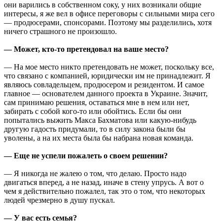
они варились в собственном соку, у них возникали общие
интересы, я же вел в офисе переговоры с сильными мира сего
— продюсерами, спонсорами. Поэтому мы разделились, хотя
ничего страшного не произошло.
— Может, кто-то претендовал на ваше место?
— На мое место никто претендовать не может, поскольку все,
что связано с компанией, юридически им не принадлежит. Я
являюсь совладельцем, продюсером и резидентом. И самое
главное — основателем данного проекта в Украине. Значит,
сам принимаю решения, оставаться мне в нем или нет,
забирать с собой кого-то или обойтись. Если бы они
попытались выжить Макса Бахматова или какую-нибудь
другую гадость придумали, то в силу закона были бы
уволены, а на их места была бы набрана новая команда.
— Еще не успели пожалеть о своем решении?
— Я никогда не жалею о том, что делаю. Просто надо
двигаться вперед, а не назад, иначе в стену упрусь. А вот о
чем я действительно пожалел, так это о том, что некоторых
людей чрезмерно в душу пускал.
— У вас есть семья?