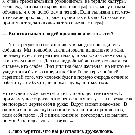
Я очень требовательный руководитель, не терплю халтуры.
Человеку, который откровенно проштрафился, могу в глаза
объявить, что он жлоб, хам и лентяй. Если ты, извините, что-
то важное про...бал, то, значит, оно так и было. Отмазки не
принимаются, зато включаются серьезные штрафы.
— Вы отчитывали людей прилюдно или тет-а-тет?
— У нас регулярно по вторникам в час дня проводились
собрания. Мы подробно анализировали вышедшую в эфир
передачу и, если ее рейтинг падал, покадрово отслеживали,
кто в этом виноват. Делали подробный анализ: кто оказался
сильнее, кто слабее. Дисциплина была железная, но никто не
уходил хотя бы из-за кредитов. Они были серьезнейшей
гарантией того, что человек будет в первую очередь отлично
работать, а не бухать, не нюхать дурь, не трахаться.
Что касается взбучки «тет-а-тет», то это дело интимное. К
примеру, у нас строгое отношение к пьянству — ты звезда, так
не позорься, держи себя в руках. Вдруг звонят знакомые: «В
одном из ночных клубов напились двое твоих резидентов,
вели себя плохо». Я с ними, конечно, поговорил, но выгнать
не мог. Что поделаешь — звезды...
— Слабо верится, что вы расстались дружелюбно.