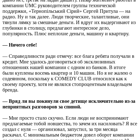
компании UMС руководителем группы технической
поддержки, «Тернопiльський Сiрий» Сергей Притула — на
радио. Ну и так далее. Люди творческие, талантливые, они
тянули лямку за смешные деньги. И вдруг их выдергивают из
глубинки в столицу, предлагают интересное дело,
популярность. Плюс неплохие деньги, машину и квартиру.
— Ничего себе!
— Справедливости ради отмечу: все блага ребята получали в
кредит. Мне удалось договориться об эксклюзивных
отношениях нашей компании с одним из банков. В итоге
были куплены восемь квартир и 10 машин. Но я не жалею о
содеянном, поскольку к COMEDY CLUB относился как к
своему проекту, хотя не являлся стопроцентным владельцем
бренда.
— Вряд ли вы покинули свое детище исключительно из-за
неприятных разговоров за спиной.
— Мне просто стало скучно. Если люди не воспринимают
предлагаемые тобой новшества, то зачем их насиловать? Я все
создал с нуля — организовал, запустил, за три месяца
раскачал. С минимальным бюджетом довел оборот компании