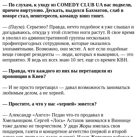
— По слухам, к уходу из COMEDY CLUB UA вас подвели,
причем виртуозно. Дескать, выдохся Бахматов, слаб в
юморе стал, неинтересен, команду вниз тянет.
—
(Пауза).
Серьезно? Правда, нечто подобное я уже слышал и
догадываюсь, откуда у этой сплетни ноги растут. В свое время
я уволил из административной группы нескольких
профнепригодных сотрудников, которые оказались
злопамятными. Возможно, они мстят. А вот если подобные
вещи говорят резиденты — люди, которых я выкормил, — это
неприятно. Я ведь их всех знаю 10 лет, еще со времен КВН.
— Правда, что каждого из них вы перетащили из
провинции в Киев?
— И не просто перетащил — давал возможность заниматься
любимым делом, а не херней.
— Простите, а что у нас «херней» зовется?
— Александр «Ангел» Педан что-то продавал в
Хмельницком. Сергей «Лось» Астахов занимался в Виннице
тоже далеко не творчеством. У дяди Жоры имелась своя
пиццерия, газета и концертное агентство (первой и второй
давно нет, третье на ладан дышит). Назар Житкевич работал в