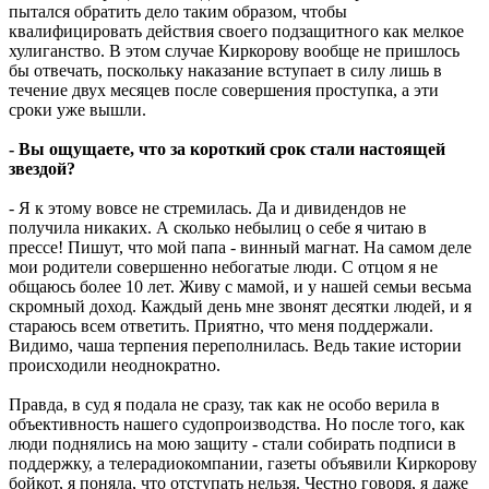
пытался обратить дело таким образом, чтобы
квалифицировать действия своего подзащитного как мелкое
хулиганство. В этом случае Киркорову вообще не пришлось
бы отвечать, поскольку наказание вступает в силу лишь в
течение двух месяцев после совершения проступка, а эти
сроки уже вышли.
- Вы ощущаете, что за короткий срок стали настоящей
звездой?
- Я к этому вовсе не стремилась. Да и дивидендов не
получила никаких. А сколько небылиц о себе я читаю в
прессе! Пишут, что мой папа - винный магнат. На самом деле
мои родители совершенно небогатые люди. С отцом я не
общаюсь более 10 лет. Живу с мамой, и у нашей семьи весьма
скромный доход. Каждый день мне звонят десятки людей, и я
стараюсь всем ответить. Приятно, что меня поддержали.
Видимо, чаша терпения переполнилась. Ведь такие истории
происходили неоднократно.
Правда, в суд я подала не сразу, так как не особо верила в
объективность нашего судопроизводства. Но после того, как
люди поднялись на мою защиту - стали собирать подписи в
поддержку, а телерадиокомпании, газеты объявили Киркорову
бойкот, я поняла, что отступать нельзя. Честно говоря, я даже