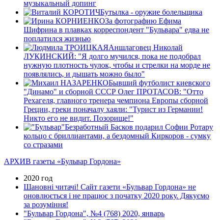
музыкальный допинг
Бутылка - оружие болельщика
За фотографию Ефима
Шифрина в плавках корреспондент "Бульвара" едва не
поплатился жизнью
Аншлаговец Николай
ЛУКИНСКИЙ: "Я долго мучился, пока не подобрал
нужную плотность чулок, чтобы и стрелки на морде не
появлялись, и дышать можно было"
Бывший футболист киевского
"Динамо" и сборной СССР Олег ПРОТАСОВ: "Отто
Рехагеля, главного тренера чемпиона Европы сборной
Греции, греки поначалу хаяли: "Турист из Германии!
Никто его не видит. Позорище!"
Безработный Басков подарил Софии Ротару
кольцо с бриллиантами, а бездомный Киркоров - сумку
со стразами
АРХИВ газеты «Бульвар Гордона»
2020 год
Шановні читачі! Сайт газети «Бульвар Гордона» не
оновлюється і не працює з початку 2020 року. Дякуємо
за розуміння!
"Бульвар Гордона", №4 (768) 2020, январь