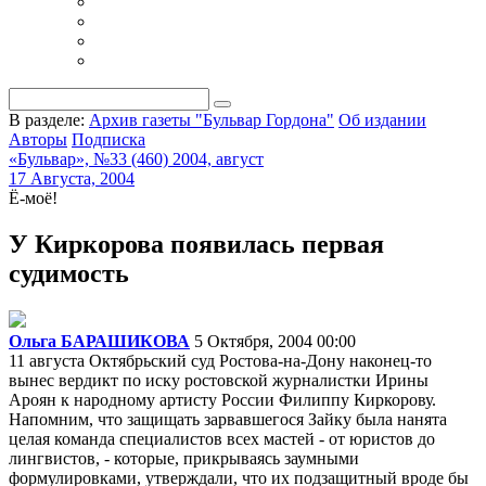
В разделе:
Архив газеты "Бульвар Гордона"
Об издании
Авторы
Подписка
«Бульвар», №33 (460) 2004, август
17 Августа, 2004
Ё-моё!
У Киркорова появилась первая
судимость
Ольга БАРАШИКОВА
5 Октября, 2004 00:00
11 августа Октябрьский суд Ростова-на-Дону наконец-то
вынес вердикт по иску ростовской журналистки Ирины
Ароян к народному артисту России Филиппу Киркорову.
Напомним, что защищать зарвавшегося Зайку была нанята
целая команда специалистов всех мастей - от юристов до
лингвистов, - которые, прикрываясь заумными
формулировками, утверждали, что их подзащитный вроде бы