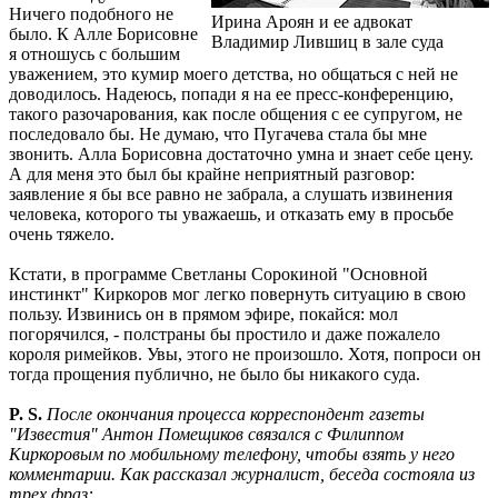
Ничего подобного не
Ирина Ароян и ее адвокат
было. К Алле Борисовне
Владимир Лившиц в зале суда
я отношусь с большим
уважением, это кумир моего детства, но общаться с ней не
доводилось. Надеюсь, попади я на ее пресс-конференцию,
такого разочарования, как после общения с ее супругом, не
последовало бы. Не думаю, что Пугачева стала бы мне
звонить. Алла Борисовна достаточно умна и знает себе цену.
А для меня это был бы крайне неприятный разговор:
заявление я бы все равно не забрала, а слушать извинения
человека, которого ты уважаешь, и отказать ему в просьбе
очень тяжело.
Кстати, в программе Светланы Сорокиной "Основной
инстинкт" Киркоров мог легко повернуть ситуацию в свою
пользу. Извинись он в прямом эфире, покайся: мол
погорячился, - полстраны бы простило и даже пожалело
короля римейков. Увы, этого не произошло. Хотя, попроси он
тогда прощения публично, не было бы никакого суда.
P. S.
После окончания процесса корреспондент газеты
"Известия" Антон Помещиков связался с Филиппом
Киркоровым по мобильному телефону, чтобы взять у него
комментарии. Как рассказал журналист, беседа состояла из
трех фраз: