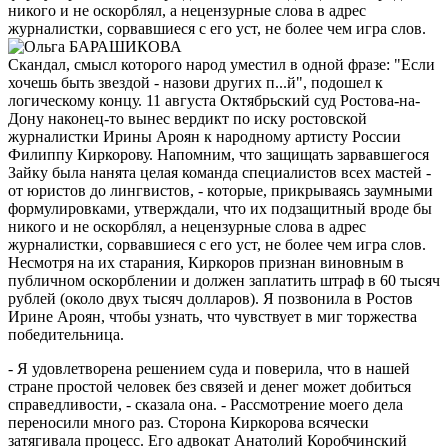
никого и не оскорблял, а нецензурные слова в адрес
журналистки, сорвавшиеся с его уст, не более чем игра слов.
Скандал, смысл которого народ уместил в одной фразе: "Если
хочешь быть звездой - назови других п...й", подошел к
логическому концу. 11 августа Октябрьский суд Ростова-на-
Дону наконец-то вынес вердикт по иску ростовской
журналистки Ирины Ароян к народному артисту России
Филиппу Киркорову. Напомним, что защищать зарвавшегося
Зайку была нанята целая команда специалистов всех мастей -
от юристов до лингвистов, - которые, прикрываясь заумными
формулировками, утверждали, что их подзащитный вроде бы
никого и не оскорблял, а нецензурные слова в адрес
журналистки, сорвавшиеся с его уст, не более чем игра слов.
Несмотря на их старания, Киркоров признан виновным в
публичном оскорблении и должен заплатить штраф в 60 тысяч
рублей (около двух тысяч долларов). Я позвонила в Ростов
Ирине Ароян, чтобы узнать, что чувствует в миг торжества
победительница.
- Я удовлетворена решением суда и поверила, что в нашей
стране простой человек без связей и денег может добиться
справедливости, - сказала она. - Рассмотрение моего дела
переносили много раз. Сторона Киркорова всячески
затягивала процесс. Его адвокат Анатолий Коробчинский