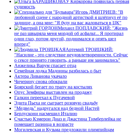
У Киркорова появилась первая
судимость
Игорь ДМИТРИЕВ: "В
любовной сцене с народной артисткой я шлёпнул её по
заднице, а она мне: "Я буду на вас жаловаться в ЦК"
Михаил ПОПЛАВСКИЙ: "Жизнь
не раз швыряла меня мордой об асфальт... Я протирал
один глаз, потом другой, поднимался и опять шел
вперед"
Артемий ТРОИЦКИЙ:
"Насилие - это следствие неудовлетворенности. Сейчас
о сексе принято говорить, а раньше им занимались"
Анжелика Варум спасает отца
Семейная лодка Мадонны разбилась о быт
Актера Ливанова укачало
Чичерину снова обокрали
Боярский бегает по трапу на костылях
Опус Земфиры выставлен на продажу
Галкин переехал к Пугачевой
Эдита Пьеха не сыграет розовую свадьбу
"Медведь" надругался над бедной Настей
Берлускони насмешил Италию
Счастью Кэмерон Диаз и Джастина Тимберлейка не
помешает разница в возрасте
Могилевская и Кузьма предложили олимпийцам