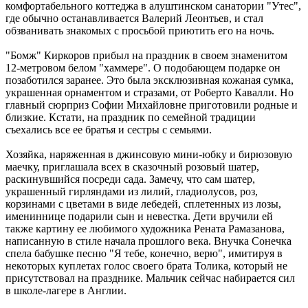
комфортабельного коттеджа в алуштинском санатории "Утес",
где обычно останавливается Валерий Леонтьев, и стал
обзванивать знакомых с просьбой приютить его на ночь.
"Бомж" Киркоров прибыл на праздник в своем знаменитом
12-метровом белом "хаммере". О подобающем подарке он
позаботился заранее. Это была эксклюзивная кожаная сумка,
украшенная орнаментом и стразами, от Роберто Кавалли. Но
главный сюрприз Софии Михайловне приготовили родные и
близкие. Кстати, на праздник по семейной традиции
съехались все ее братья и сестры с семьями.
Хозяйка, наряженная в джинсовую мини-юбку и бирюзовую
маечку, приглашала всех в сказочный розовый шатер,
раскинувшийся посреди сада. Замечу, что сам шатер,
украшенный гирляндами из лилий, гладиолусов, роз,
корзинами с цветами в виде лебедей, сплетенных из лозы,
имениннице подарили сын и невестка. Дети вручили ей
также картину ее любимого художника Рената Рамазанова,
написанную в стиле начала прошлого века. Внучка Сонечка
спела бабушке песню "Я тебе, конечно, верю", имитируя в
некоторых куплетах голос своего брата Толика, который не
присутствовал на празднике. Мальчик сейчас набирается сил
в школе-лагере в Англии.