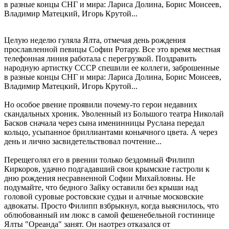
в разные концы СНГ и мира: Лариса Долина, Борис Моисеев,
Владимир Матецкий, Игорь Крутой...
Целую неделю гуляла Ялта, отмечая день рождения
прославленной певицы Софии Ротару. Все это время местная
телефонная линия работала с перегрузкой. Поздравить
народную артистку СССР спешили ее коллеги, заброшенные
в разные концы СНГ и мира: Лариса Долина, Борис Моисеев,
Владимир Матецкий, Игорь Крутой...
Но особое рвение проявили почему-то герои недавних
скандальных хроник. Уволенный из Большого театра Николай
Басков сначала через сына именинницы Руслана передал
кольцо, усыпанное бриллиантами коньячного цвета. А через
день и лично засвидетельствовал почтение...
Перещеголял его в рвении только бездомный Филипп
Киркоров, удачно подгадавший свои крымские гастроли к
дню рождения несравненной Софии Михайловны. Не
подумайте, что бедного Зайку оставили без крыши над
головой суровые ростовские судьи и алчные московские
адвокаты. Просто Филипп взбрыкнул, когда выяснилось, что
облюбованный им люкс в самой фешенебельной гостинице
Ялты "Ореанда" занят. Он наотрез отказался от