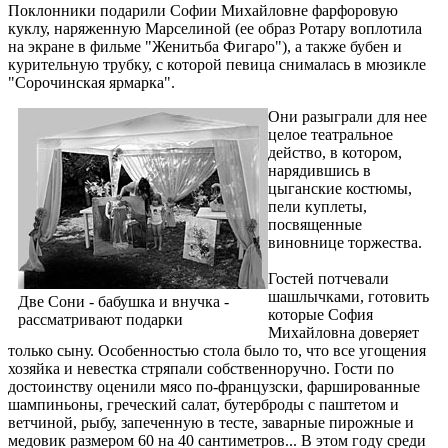
Поклонники подарили Софии Михайловне фарфоровую
куклу, наряженную Марселиной (ее образ Ротару воплотила
на экране в фильме "Женитьба Фигаро"), а также бубен и
курительную трубку, с которой певица снималась в мюзикле
"Сорочинская ярмарка".
Они разыграли для нее
целое театральное
действо, в котором,
нарядившись в
цыганские костюмы,
пели куплеты,
посвященные
виновнице торжества.
Гостей потчевали
шашлычками, готовить
Две Сони - бабушка и внучка -
которые София
рассматривают подарки
Михайловна доверяет
только сыну. Особенностью стола было то, что все угощения
хозяйка и невестка стряпали собственноручно. Гости по
достоинству оценили мясо по-французски, фаршированные
шампиньоны, греческий салат, бутерброды с паштетом и
ветчиной, рыбу, запеченную в тесте, заварные пирожные и
медовик размером 60 на 40 сантиметров... В этом году среди