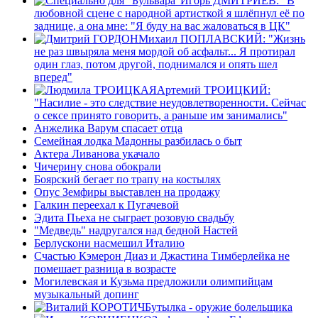
Игорь ДМИТРИЕВ: "В
любовной сцене с народной артисткой я шлёпнул её по
заднице, а она мне: "Я буду на вас жаловаться в ЦК"
Михаил ПОПЛАВСКИЙ: "Жизнь
не раз швыряла меня мордой об асфальт... Я протирал
один глаз, потом другой, поднимался и опять шел
вперед"
Артемий ТРОИЦКИЙ:
"Насилие - это следствие неудовлетворенности. Сейчас
о сексе принято говорить, а раньше им занимались"
Анжелика Варум спасает отца
Семейная лодка Мадонны разбилась о быт
Актера Ливанова укачало
Чичерину снова обокрали
Боярский бегает по трапу на костылях
Опус Земфиры выставлен на продажу
Галкин переехал к Пугачевой
Эдита Пьеха не сыграет розовую свадьбу
"Медведь" надругался над бедной Настей
Берлускони насмешил Италию
Счастью Кэмерон Диаз и Джастина Тимберлейка не
помешает разница в возрасте
Могилевская и Кузьма предложили олимпийцам
музыкальный допинг
Бутылка - оружие болельщика