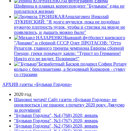
За фотографию Ефима
Шифрина в плавках корреспондент "Бульвара" едва не
поплатился жизнью
Аншлаговец Николай
ЛУКИНСКИЙ: "Я долго мучился, пока не подобрал
нужную плотность чулок, чтобы и стрелки на морде не
появлялись, и дышать можно было"
Бывший футболист киевского
"Динамо" и сборной СССР Олег ПРОТАСОВ: "Отто
Рехагеля, главного тренера чемпиона Европы сборной
Греции, греки поначалу хаяли: "Турист из Германии!
Никто его не видит. Позорище!"
Безработный Басков подарил Софии Ротару
кольцо с бриллиантами, а бездомный Киркоров - сумку
со стразами
АРХИВ газеты «Бульвар Гордона»
2020 год
Шановні читачі! Сайт газети «Бульвар Гордона» не
оновлюється і не працює з початку 2020 року. Дякуємо
за розуміння!
"Бульвар Гордона", №4 (768) 2020, январь
"Бульвар Гордона", №3 (767) 2020, январь
"Бульвар Гордона", №2 (766) 2020, январь