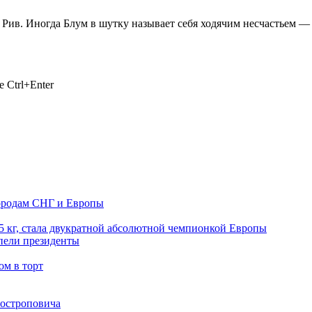
в. Иногда Блум в шутку называет себя ходячим несчастьем — за 
 Ctrl+Enter
городам СНГ и Европы
65 кг, стала двукратной абсолютной чемпионкой Европы
апели президенты
ом в торт
Ростроповича