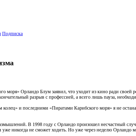
ы
Подписка
изма
о моря» Орландо Блум заявил, что уходит из кино ради своей р
 окончательный разрыв с профессией, а всего лишь пауза, необх
 колец» и последними «Пиратами Карибского моря» я не остана
змышлений. В 1998 году с Орландо произошел несчастный случа
н уже никогда не сможет ходить. Но уже через неделю Орландо м