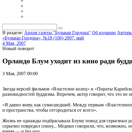
В разделе:
Архив газеты "Бульвар Гордона"
Об издании
Автор
«Бульвар Гордона», №18 (106) 2007, май
4 Мая, 2007
Новый поворот
Орландо Блум уходит из кино ради будд
3 Мая, 2007 00:00
Звезда версий фильмов «Властелин колец» и «Пираты Карибског
разновидностей буддизма. Впрочем, актер говорит, что это не
«Я давно живу, как сумасшедший. Между первым «Властелином
и пространства, чтобы отгородиться от всего».
Жизнь не однажды подбрасывала Блуму повод для серьезных ра
серьезно повредил спину... Медики говорили, что, возможно, о
время — и без них.