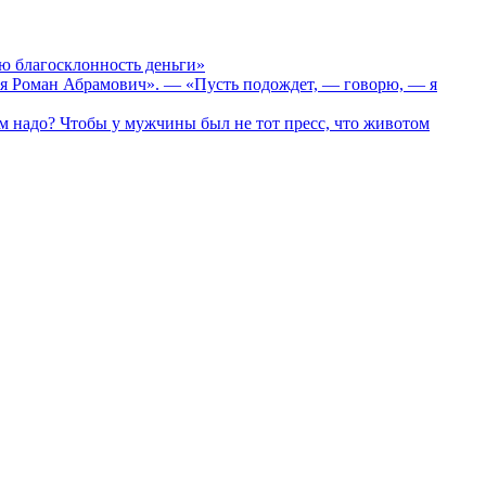
ю благосклонность деньги»
ся Роман Абрамович». — «Пусть подождет, — говорю, — я
надо? Чтобы у мужчины был не тот пресс, что животом