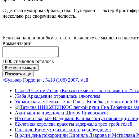
С детства кумиром Орландо был Супермен — актер Кристофер Ри
несколько раз сворачивал челюсть.
Если вы нашли ошибку в тексте, выделите ее мышью и нажмите
Комментарии
1000
символов осталось
Комментировать
Показать еще
«Бульвар Гордона», №18 (106) 2007, май
Свое 70-летие Иосиф Кобзон отметит гастролями по 25 
Жаба Аркадьевна отравилась алкоголем
Украинская тяжелоатлетка Ольга Коробка, вес которой 1
С легкой руки Яна Табачника з
Акиньшина предпочла Шнуру Янковского?
На своей свадьбе Владимир Кличко ткнул папарацци лиц
82-летняя королева красоты задержала трех грабителей
Орландо Блум уходит из кино ради буддизма
В один день похоронили Кирилла Лаврова и Мстислава 