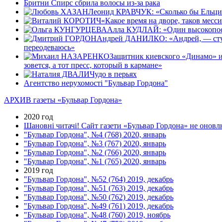
Бритни Спирс сбрила волосы из-за рака
Леонид КРАВЧУК: «Сколько бы Ельцин 
«Какое время на дворе, таков месс
Алла КУДЛАЙ: «Один высокопост
Андрей ДАНИЛКО: «Андрей, — стуча
переодеваюсь»
Защитник киевского «Динамо» 
зовется, а тот пресс, который в кармане»
Чудо в перьях
Агентство нерухомості "Бульвар Гордона"
АРХИВ газеты «Бульвар Гордона»
2020 год
Шановні читачі! Сайт газети «Бульвар Гордона» не оновлю
"Бульвар Гордона", №4 (768) 2020, январь
"Бульвар Гордона", №3 (767) 2020, январь
"Бульвар Гордона", №2 (766) 2020, январь
"Бульвар Гордона", №1 (765) 2020, январь
2019 год
"Бульвар Гордона", №52 (764) 2019, декабрь
"Бульвар Гордона", №51 (763) 2019, декабрь
"Бульвар Гордона", №50 (762) 2019, декабрь
"Бульвар Гордона", №49 (761) 2019, декабрь
"Бульвар Гордона", №48 (760) 2019, ноябрь