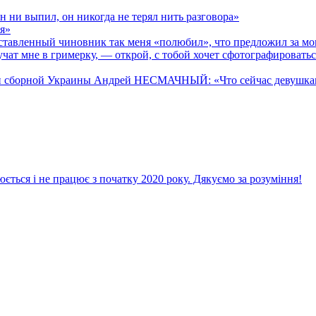
ни выпил, он никогда не терял нить разговора»
ия»
авленный чиновник так меня «полюбил», что предложил за мо
т мне в гримерку, — открой, с тобой хочет сфотографировать
и сборной Украины Андрей НЕСМАЧНЫЙ: «Что сейчас девушкам 
ється і не працює з початку 2020 року. Дякуємо за розуміння!