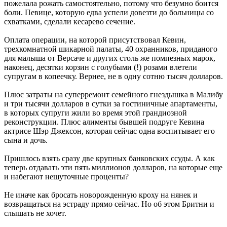
пожелала рожать самостоятельно, потому что безумно боится
боли. Певице, которую едва успели довезти до больницы со
схватками, сделали кесарево сечение.
Оплата операции, на которой присутствовал Кевин,
трехкомнатной шикарной палаты, 40 охранников, приданого
для малыша от Версаче и других столь же помпезных марок,
наконец, десятки корзин с голубыми (!) розами влетели
супругам в копеечку. Вернее, не в одну сотню тысяч долларов.
Плюс затраты на суперремонт семейного гнездышка в Малибу
и три тысячи долларов в сутки за гостиничные апартаменты,
в которых супруги жили во время этой грандиозной
реконструкции. Плюс алименты бывшей подруге Кевина
актрисе Шэр Джексон, которая сейчас одна воспитывает его
сына и дочь.
Пришлось взять сразу две крупных банковских ссуды. А как
теперь отдавать эти пять миллионов долларов, на которые еще
и набегают нешуточные проценты?
Не иначе как бросать новорожденную кроху на нянек и
возвращаться на эстраду прямо сейчас. Но об этом Бритни и
слышать не хочет.