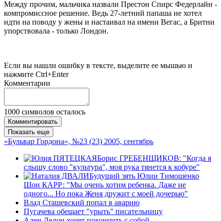
Между прочим, мальчика назвали Престон Спирс Федерлайн -
компромиссное решение. Ведь 27-летний папаша не хотел
идти на поводу у жены и настаивал на имени Вегас, а Бритни
упорствовала - только Лондон.
Если вы нашли ошибку в тексте, выделите ее мышью и
нажмите Ctrl+Enter
Комментарии
1000
символов осталось
Комментировать
Показать еще
«Бульвар Гордона», №23 (23) 2005, сентябрь
Борис ГРЕБЕНЩИКОВ: "Когда я
слышу слово "культура", моя рука тянется к кобуре"
Будущий зять Юлии Тимошенко
Шон КАРР: "Мы очень хотим ребенка. Даже не
одного... Но пока Женя дружит с моей дочерью"
Влад Сташевский попал в аварию
Пугачева обещает "урыть" писательницу
Ален Делон хочет покончить с собой