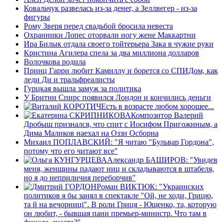
Ковальчук развелась из-за денег, а Зеллвегер - из-за
фигуры
Рому Зверя перед свадьбой бросила невеста
Охранники Лопес оторвали ногу жене Маккартни
Ира Билык отдала своего тойтерьера Зака в чужие руки
Кристина Агилера спела за два миллиона долларов
Волочкова родила
Принц Гарри любит Камиллу и борется со СПИДом, как
леди Ди и тральфреалисты
Гурцкая вышла замуж за политика
У Бритни Спирс появился Лондон и кончились деньги
Есть в возрасте любом хорошее...
Композитор Валерий
Дробыш признался, что спит с Иосифом Пригожиным, а
Дима Маликов наехал на Оззи Осборна
Михаил ПОПЛАВСКИЙ: "Я читаю "Бульвар Гордона",
потому что его читают все"
Александр БАШИРОВ: "Увидев
меня, женщины падают ниц и складываются в штабеля,
но я до неприличия переборчив"
Роман ВИКТЮК: "Украинских
политиков я бы занял в спектакле "Ой, не ходи, Грицю,
та й на вечорницi". В роли Гриця - Ющенко, та, которую
он любит, - бывшая пани премьер-министр. Что там в