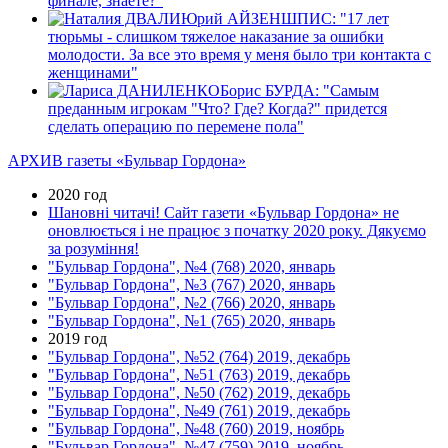
финале, знаете?"
Юрий АЙЗЕНШПИС: "17 лет
тюрьмы - слишком тяжелое наказание за ошибки
молодости. За все это время у меня было три контакта с
женщинами"
Борис БУРДА: "Самым
преданным игрокам "Что? Где? Когда?" придется
сделать операцию по перемене пола"
АРХИВ газеты «Бульвар Гордона»
2020 год
Шановні читачі! Сайт газети «Бульвар Гордона» не
оновлюється і не працює з початку 2020 року. Дякуємо
за розуміння!
"Бульвар Гордона", №4 (768) 2020, январь
"Бульвар Гордона", №3 (767) 2020, январь
"Бульвар Гордона", №2 (766) 2020, январь
"Бульвар Гордона", №1 (765) 2020, январь
2019 год
"Бульвар Гордона", №52 (764) 2019, декабрь
"Бульвар Гордона", №51 (763) 2019, декабрь
"Бульвар Гордона", №50 (762) 2019, декабрь
"Бульвар Гордона", №49 (761) 2019, декабрь
"Бульвар Гордона", №48 (760) 2019, ноябрь
"Бульвар Гордона", №47 (759) 2019, ноябрь